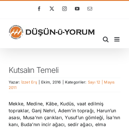
Skip
to
Facebook
X
Instagram
YouTube
E-
posta
content
Kutsalın Temeli
Yazar:
İzzet Erş
|
Ekim, 2016
|
Kategoriler:
Sayı 12 | Mayıs
2011
Mekke, Medine, Kâbe, Kudüs, vaat edilmiş
topraklar, Ganj Nehri, Adem’in toprağı, Harun’un
asası, Musa’nın çarıkları, Yusuf’un gömleği, İsa’nın
kanı, Buda’nın incir ağacı, sedir ağacı, elma