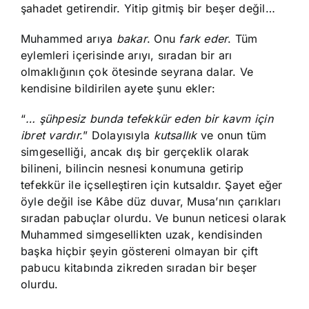
şahadet getirendir. Yitip gitmiş bir beşer değil…
Muhammed arıya
bakar
. Onu
fark eder
. Tüm
eylemleri içerisinde arıyı, sıradan bir arı
olmaklığının çok ötesinde seyrana dalar. Ve
kendisine bildirilen ayete şunu ekler:
“
… şühpesiz bunda tefekkür eden bir kavm için
ibret vardır.
” Dolayısıyla
kutsallık
ve onun tüm
simgeselliği, ancak dış bir gerçeklik olarak
bilineni, bilincin nesnesi konumuna getirip
tefekkür ile içselleştiren için kutsaldır. Şayet eğer
öyle değil ise Kâbe düz duvar, Musa’nın çarıkları
sıradan pabuçlar olurdu. Ve bunun neticesi olarak
Muhammed simgesellikten uzak, kendisinden
başka hiçbir şeyin göstereni olmayan bir çift
pabucu kitabında zikreden sıradan bir beşer
olurdu.