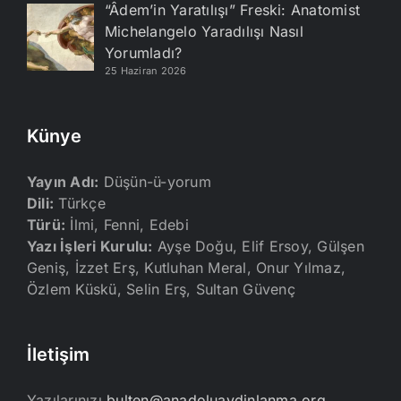
“Âdem’in Yaratılışı” Freski: Anatomist
Michelangelo Yaradılışı Nasıl
Yorumladı?
25 Haziran 2026
Künye
Yayın Adı:
Düşün-ü-yorum
Dili:
Türkçe
Türü:
İlmi, Fenni, Edebi
Yazı İşleri Kurulu:
Ayşe Doğu, Elif Ersoy, Gülşen
Geniş, İzzet Erş, Kutluhan Meral, Onur Yılmaz,
Özlem Küskü, Selin Erş, Sultan Güvenç
İletişim
Yazılarınızı
bulten@anadoluaydinlanma.org