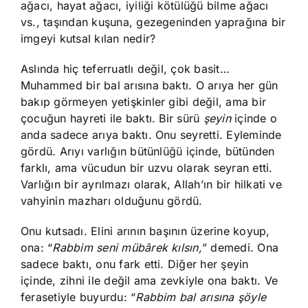
ağacı, hayat ağacı, iyiliği kötülüğü bilme ağacı
vs., taşından kuşuna, gezegeninden yaprağına bir
imgeyi kutsal kılan nedir?
Aslında hiç teferruatlı değil, çok basit…
Muhammed bir bal arısına baktı. O arıya her gün
bakıp görmeyen yetişkinler gibi değil, ama bir
çocuğun hayreti ile baktı. Bir sürü
şeyin
içinde o
anda sadece arıya baktı. Onu seyretti. Eyleminde
gördü. Arıyı varlığın bütünlüğü içinde, bütünden
farklı, ama vücudun bir uzvu olarak seyran etti.
Varlığın bir ayrılmazı olarak, Allah’ın bir hilkati ve
vahyinin mazharı olduğunu gördü.
Onu kutsadı. Elini arının başının üzerine koyup,
ona: “
Rabbim seni mübârek kılsın,
” demedi. Ona
sadece baktı, onu fark etti. Diğer her şeyin
içinde, zihni ile değil ama zevkiyle ona baktı. Ve
ferasetiyle buyurdu: “
Rabbim bal arısına şöyle