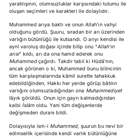
yaratılışının, olumsuzluklar karşısındaki tutumu ile
oluşan seçimleri ve karakteri ile dolaylıdır.
Muhammed arıya baktı ve onun Allah’ın vahyi
olduğunu gördü. Şuuru, sıradan bir arı üzerinden
varlığın bütünlüğü ile kutsandı. O arıyı kendisi ile
aynî varoluş doğası içinde bilip onu “
Allah’ın
arısı
” kıldı, arı da ona hamd ederek onu
Muhammed
çağırdı. Takdir tabii ki Hüdâ’nın,
ancak görünen o ki, Muhammed bunu bilincinin
tüm karşılaşmalarında kâmil surette tahakkuk
edebildiğinden, Hakkı her yerde görüp bâtılın
varlığını olumsuzladığından ona
Muhammediyet
lâyık görüldü. Onun için gayrı kalmadığından
kalbi
İslâm
oldu. Yani tüm değişenlerde
değişmeden duranı bildi.
Dolayısıyla ism-i
Muhammed
, şuurun bu nevi bir
edimsellik içerisinde kendi varlık bütünlüğüne