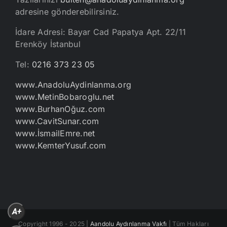
adresine gönderebilirsiniz.
İdare Adresi: Bayar Cad Papatya Apt. 22/11
Erenköy İstanbul
Tel:
0216 373 23 05
www.AnadoluAydinlanma.org
www.MetinBobaroglu.net
www.BurhanOğuz.com
www.CavitSunar.com
www.İsmailEmre.net
www.KemterYusuf.com
A+
Copyright 1996 - 2025 |
Aandolu Aydınlanma Vakfı
| Tüm Hakları