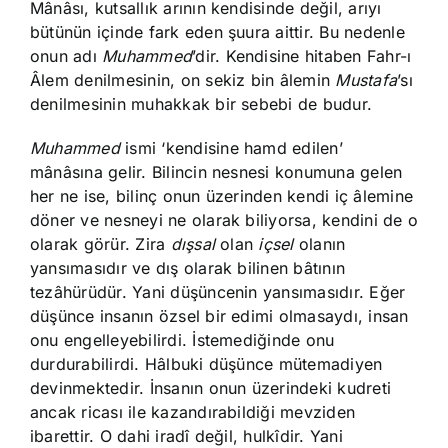
Mânâsı, kutsallık arının kendisinde değil, arıyı
bütünün içinde fark eden şuura aittir. Bu nedenle
onun adı
Muhammed
’dir. Kendisine hitaben Fahr-ı
Âlem denilmesinin, on sekiz bin âlemin
Mustafa
’sı
denilmesinin muhakkak bir sebebi de budur.
Muhammed
ismi ‘kendisine hamd edilen’
mânâsına gelir. Bilincin nesnesi konumuna gelen
her ne ise, bilinç onun üzerinden kendi iç âlemine
döner ve nesneyi ne olarak biliyorsa, kendini de o
olarak görür. Zira
dışsal
olan
içsel
olanın
yansımasıdır ve dış olarak bilinen bâtının
tezâhürüdür. Yani düşüncenin yansımasıdır. Eğer
düşünce insanın özsel bir edimi olmasaydı, insan
onu engelleyebilirdi. İstemediğinde onu
durdurabilirdi. Hâlbuki düşünce mütemadiyen
devinmektedir. İnsanın onun üzerindeki kudreti
ancak ricası ile kazandırabildiği mevziden
ibarettir. O dahi iradî değil, hulkîdir. Yani