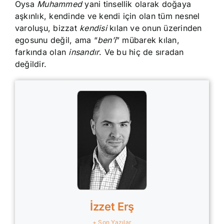
Oysa
Muhammed
yani tinsellik olarak doğaya
aşkınlık, kendinde ve kendi için olan tüm nesnel
varoluşu, bizzat
kendisi
kılan ve onun üzerinden
egosunu değil, ama “
ben’i
” mübarek kılan,
farkında olan
insandır
. Ve bu hiç de sıradan
değildir.
İzzet Erş
+ Son Yazılar