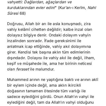
vahyetti: Dağlardan, ağaçlardan ve
kurduklarından evler edin!
” (Kur’an-ı Kerîm,
Nahl
Sûresi
68)
Doğrusu, Allah bir arı ile asla konuşmadı, zira
vahiy kelâmî cihetten değildir; kalbe inzal olan
dolaysız bilgiye denir. Ondaki dolayım vahyin
inzalinden sonradır. İfade gereksinimi ile
anlatmak icap ettiğinde, vahiy akıl dolayımına
girer. Kendisi tek başına aklın tüm edimlerinin
dışındadır. Dolayısı ile vahiy akıl ile değil, ilham,
keşif ve müşahede ile, ama her birinin neticesi
olan
feraset
ile malumdur.
Muhammed arının ne yaptığına baktı ve arının aklî
bir eylem içinde değil, ama aklın ikircikli
doğasının tamamen ötesinde tüm varlığı ile
sadece eylediğini gördü. Onun Allah’ın vahyi ile
eylediğini değil, tam da Allah’ın vahyi olduğunu