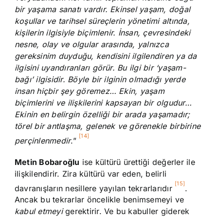
bir yaşama sanatı vardır. Ekinsel yaşam, doğal
koşullar ve tarihsel süreçlerin yönetimi altında,
kişilerin ilgisiyle biçimlenir. İnsan, çevresindeki
nesne, olay ve olgular arasında, yalnızca
gereksinim duyduğu, kendisini ilgilendiren ya da
ilgisini uyandıranları görür. Bu ilgi bir ‘yaşam-
bağı’ ilgisidir. Böyle bir ilginin olmadığı yerde
insan hiçbir şey göremez… Ekin, yaşam
biçimlerini ve ilişkilerini kapsayan bir olgudur…
Ekinin en belirgin özelliği bir arada yaşamadır;
törel bir antlaşma, gelenek ve görenekle birbirine
[14]
perçinlenmedir
.”
Metin Bobaroğlu
ise kültürü ürettiği değerler ile
ilişkilendirir. Zira kültürü var eden, belirli
[15]
davranışların nesillere yayılan tekrarlarıdır
.
Ancak bu tekrarlar öncelikle benimsemeyi ve
kabul etmeyi
gerektirir. Ve bu kabuller giderek