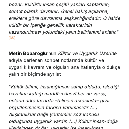
bozar. Kültürlü insan çeşitli yanları saptarken,
somut olarak davranır: Genel bakış açılarına,
ereklere göre davranma alışkanlığındadır. O halde
kültür bir içeriğe genellik karakterinin
kazandırılması yolundaki yalın belirlenimi anlatır.
”
[35]
Metin Bobaroğlu
’nun
Kültür ve Uygarlık Üzerine
adıyla derlenen sohbet notlarında kültür ve
uygarlık kavram ve olguları ana hatlarıyla oldukça
yalın bir biçimde ayrılır:
“
Kültür bilimi, insanoğlunun sahip olduğu, işlediği,
hayatına kattığı maddî-mânevî her ne varsa,
onların arka tasarda –bilincin arkasında– gizli
örgütlenmesinin farkına varılmasıdır (…)
Alışkanlıklar değil yöntemler söz konusu
olduğunda uygarlık vardır. (…) Kültür insan-doğa
ilişkisinden doğar, uygarlık ise insan-insan