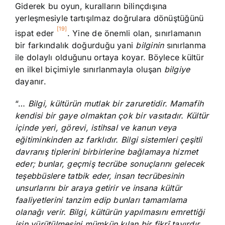
Giderek bu oyun, kuralların bilinçdışına
yerleşmesiyle tartışılmaz doğrulara dönüştüğünü
[19]
ispat eder
. Yine de önemli olan, sınırlamanın
bir farkındalık doğurduğu yani
bilginin
sınırlanma
ile dolaylı olduğunu ortaya koyar. Böylece kültür
en ilkel biçimiyle sınırlanmayla oluşan
bilgiye
dayanır.
“…
Bilgi, kültürün mutlak bir zaruretidir. Mamafih
kendisi bir gaye olmaktan çok bir vasıtadır. Kültür
içinde yeri, görevi, istihsal ve kanun veya
eğitiminkinden az farklıdır. Bilgi sistemleri çeşitli
davranış tiplerini birbirlerine bağlamaya hizmet
eder; bunlar, geçmiş tecrübe sonuçlarını gelecek
teşebbüslere tatbik eder, insan tecrübesinin
unsurlarını bir araya getirir ve insana kültür
faaliyetlerini tanzim edip bunları tamamlama
olanağı verir. Bilgi, kültürün yapılmasını emrettiği
işin yürütülmesini mümkün kılan bir fikrî tavırdır…