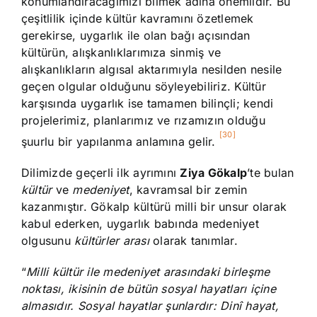
konumlandıracağımızı bilmek adına önemlidir. Bu
çeşitlilik içinde kültür kavramını özetlemek
gerekirse, uygarlık ile olan bağı açısından
kültürün, alışkanlıklarımıza sinmiş ve
alışkanlıkların algısal aktarımıyla nesilden nesile
geçen olgular olduğunu söyleyebiliriz. Kültür
karşısında uygarlık ise tamamen bilinçli; kendi
projelerimiz, planlarımız ve rızamızın olduğu
[30]
şuurlu bir yapılanma anlamına gelir.
Dilimizde geçerli ilk ayrımını
Ziya Gökalp
’te bulan
kültür
ve
medeniyet
, kavramsal bir zemin
kazanmıştır. Gökalp kültürü milli bir unsur olarak
kabul ederken, uygarlık babında medeniyet
olgusunu
kültürler arası
olarak tanımlar.
“
Milli kültür ile medeniyet arasındaki birleşme
noktası, ikisinin de bütün sosyal hayatları içine
almasıdır. Sosyal hayatlar şunlardır: Dinî hayat,