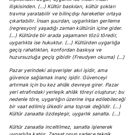
ilişkisinden. (…) Kültür baskıları, kültür şokları
travma yaratabilir ve bilinçdışı hareketler ortaya
çıkartabilir. İnsan şuurdan, uygarlıktan gerileme
(regresyon) yaşadığı zaman kültürün içine gider.
(…) Kültürde bir arada yaşamanın tözü töredir,
uygarlıkta ise hukuktur. (…) Kültürden uygarlığa
geçiş rahatlıktan, konfordan baskıya ve
huzursuzluğa geçiş gibidir (Freudyen okuma) (…)
Pazar yerindeki alışverişler akıl işidir, ama
güvence sağlamak inanç işidir. Güvenceyi
artırmak için bu kez ahlâk devreye girer. Pazar
yeri etrafındaki yerleşik ahlâk töreyi oluşturur; bu
nedenle töre, uygarlığın üzerine inşa edilebileceği
bir vaat edilmiş ülkedir ama toprak değildir. (…)
Kültür zanaatla özdeşleşir, uygarlık sanatla. (…)
Kültür zanaatla inceltilmez, sanatla işlenerek
uygarlığa katılır. Zanaat onun sadece teknik