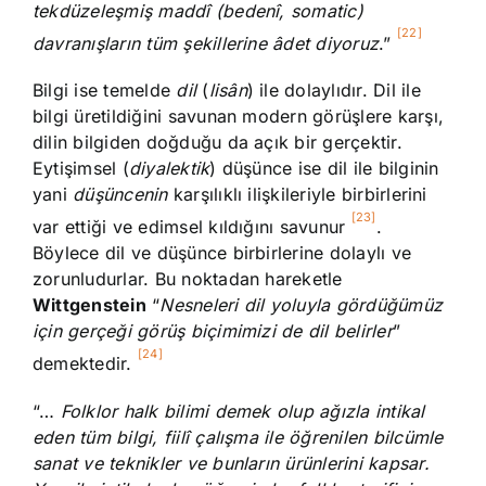
tekdüzeleşmiş maddî (bedenî, somatic)
[22]
davranışların tüm şekillerine âdet diyoruz
.”
Bilgi ise temelde
dil
(
lisân
) ile dolaylıdır. Dil ile
bilgi üretildiğini savunan modern görüşlere karşı,
dilin bilgiden doğduğu da açık bir gerçektir.
Eytişimsel (
diyalektik
) düşünce ise dil ile bilginin
yani
düşüncenin
karşılıklı ilişkileriyle birbirlerini
[23]
var ettiği ve edimsel kıldığını savunur
.
Böylece dil ve düşünce birbirlerine dolaylı ve
zorunludurlar. Bu noktadan hareketle
Wittgenstein
“
Nesneleri dil yoluyla gördüğümüz
için gerçeği görüş biçimimizi de dil belirler
”
[24]
demektedir.
“…
Folklor halk bilimi demek olup ağızla intikal
eden tüm bilgi, fiilî çalışma ile öğrenilen bilcümle
sanat ve teknikler ve bunların ürünlerini kapsar.