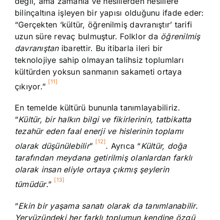
değil, ama zamanla ve nesillerden nesillere
bilinçaltına işleyen bir yapısı olduğunu ifade eder:
“Gerçekten ‘kültür, öğrenilmiş davranıştır’ tarifi
uzun süre revaç bulmuştur. Folklor da
öğrenilmiş
davranıştan
ibarettir. Bu itibarla ileri bir
teknolojiye sahip olmayan talihsiz toplumları
kültürden yoksun sanmanın sakameti ortaya
[11]
çıkıyor.”
En temelde kültürü bununla tanımlayabiliriz.
“
Kültür, bir halkın bilgi ve fikirlerinin, tatbikatta
tezahür eden faal enerji ve hislerinin toplamı
[12]
olarak düşünülebilir
”
. Ayrıca “
Kültür, doğa
tarafından meydana getirilmiş olanlardan farklı
olarak insan eliyle ortaya çıkmış şeylerin
[13]
tümüdür
.”
“
Ekin bir yaşama sanatı olarak da tanımlanabilir.
Yeryüzündeki her farklı toplumun kendine özgü