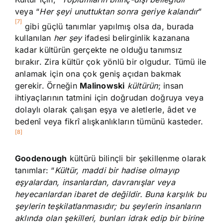
veya “
Her şeyi unuttuktan sonra geriye kalandır
”
[7]
gibi güçlü tanımlar yapılmış olsa da, burada
kullanılan
her şey
ifadesi belirginlik kazanana
kadar kültürün gerçekte ne olduğu tanımsız
bırakır. Zira kültür çok yönlü bir olgudur. Tümü ile
anlamak için ona çok geniş açıdan bakmak
gerekir. Örneğin
Malinowski
kültürün
; insan
ihtiyaçlarının tatmini için doğrudan doğruya veya
dolaylı olarak çalışan eşya ve aletlerle, âdet ve
bedenî veya fikrî alışkanlıkların tümünü kasteder.
[8]
Goodenough
kültürü bilinçli bir şekillenme olarak
tanımlar: “
Kültür, maddi bir hadise olmayıp
eşyalardan, insanlardan, davranışlar veya
heyecanlardan ibaret de değildir. Buna karşılık bu
şeylerin teşkilatlanmasıdır; bu şeylerin insanların
aklında olan şekilleri, bunları idrak edip bir birine