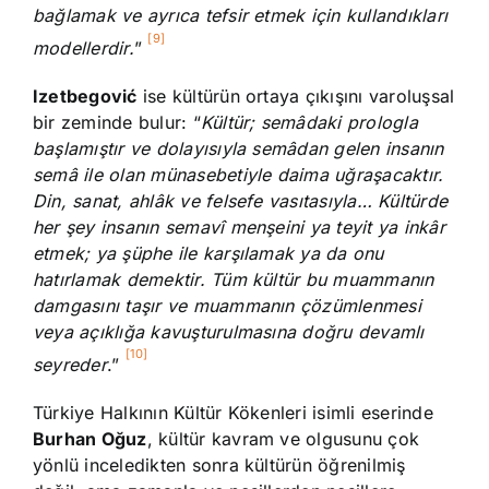
bağlamak ve ayrıca tefsir etmek için kullandıkları
[9]
modellerdir.
”
Izetbegović
ise kültürün ortaya çıkışını varoluşsal
bir zeminde bulur: “
Kültür; semâdaki prologla
başlamıştır ve dolayısıyla semâdan gelen insanın
semâ ile olan münasebetiyle daima uğraşacaktır.
Din, sanat, ahlâk ve felsefe vasıtasıyla… Kültürde
her şey insanın semavî menşeini ya teyit ya inkâr
etmek; ya şüphe ile karşılamak ya da onu
hatırlamak demektir. Tüm kültür bu muammanın
damgasını taşır ve muammanın çözümlenmesi
veya açıklığa kavuşturulmasına doğru devamlı
[10]
seyreder
.”
Türkiye Halkının Kültür Kökenleri isimli eserinde
Burhan Oğuz
, kültür kavram ve olgusunu çok
yönlü inceledikten sonra kültürün öğrenilmiş