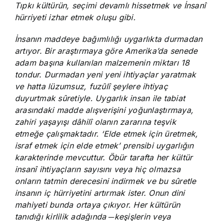
Tıpkı kültürün, seçimi devamlı hissetmek ve İnsanî
hürriyeti izhar etmek oluşu gibi.
İnsanın maddeye bağımlılığı uygarlıkta durmadan
artıyor. Bir araştırmaya göre Amerika’da senede
adam başına kullanılan malzemenin miktarı 18
tondur. Durmadan yeni yeni ihtiyaçlar yaratmak
ve hatta lüzumsuz, fuzûlî şeylere ihtiyaç
duyurtmak sûretiyle. Uygarlık insan ile tabiat
arasındaki madde alışverişini yoğunlaştırmaya,
zahiri yaşayışı dâhilî olanın zararına teşvik
etmeğe çalışmaktadır. ‘Elde etmek için üretmek,
israf etmek için elde etmek’ prensibi uygarlığın
karakterinde mevcuttur. Öbür tarafta her kültür
insanî ihtiyaçların sayısını veya hiç olmazsa
onların tatmin derecesini indirmek ve bu sûretle
insanın iç hürriyetini artırmak ister. Onun dini
mahiyeti bunda ortaya çıkıyor. Her kültürün
tanıdığı kirlilik adağında ─keşişlerin veya