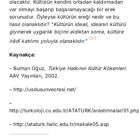
olacaktır. Kültürün kendini ortadan kaldırmadan
var olmayı başarıp başaramayacağı bir erek
sorunudur. Öyleyse kültürün ereği nedir ve bu
nasıl olanaklıdır? “
Kültürün ideali, ideanın kültürü
giyinerek uygarlık biçimi aldıktan sonra, kültüre
[37]
irâdî katılımı yoluyla olanaklıdır
.”
Kaynakça:
– Burhan Oğuz,
Türkiye Halkının Kültür Kökenleri
.
AAV Yayınları, 2002.
– http://usdusunveotesi.net/
–
http://turkoloji.cu.edu.tr/ATATURK/arastirmalar/01.ph
– http://ataturk.halic.edu.tr/makale05.asp