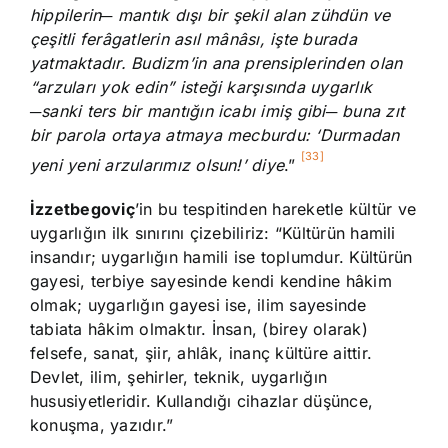
hippilerin─ mantık dışı bir şekil alan zühdün ve
çeşitli ferâgatlerin asıl mânâsı, işte burada
yatmaktadır. Budizm’in ana prensiplerinden olan
“arzuları yok edin” isteği karşısında uygarlık
─sanki ters bir mantığın icabı imiş gibi─ buna zıt
bir parola ortaya atmaya mecburdu: ‘Durmadan
[33]
yeni yeni arzularımız olsun!’ diye
.”
İzzetbegoviç
’in bu tespitinden hareketle kültür ve
uygarlığın ilk sınırını çizebiliriz: “Kültürün hamili
insandır; uygarlığın hamili ise toplumdur. Kültürün
gayesi, terbiye sayesinde kendi kendine hâkim
olmak; uygarlığın gayesi ise, ilim sayesinde
tabiata hâkim olmaktır. İnsan, (birey olarak)
felsefe, sanat, şiir, ahlâk, inanç kültüre aittir.
Devlet, ilim, şehirler, teknik, uygarlığın
hususiyetleridir. Kullandığı cihazlar düşünce,
konuşma, yazıdır.”