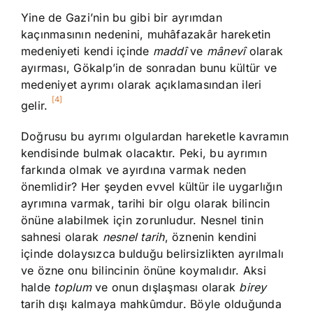
Yine de Gazi’nin bu gibi bir ayrımdan
kaçınmasının nedenini, muhâfazakâr hareketin
medeniyeti kendi içinde
maddî
ve
mânevî
olarak
ayırması, Gökalp’in de sonradan bunu kültür ve
medeniyet ayrımı olarak açıklamasından ileri
[4]
gelir.
Doğrusu bu ayrımı olgulardan hareketle kavramın
kendisinde bulmak olacaktır. Peki, bu ayrımın
farkında olmak ve ayırdına varmak neden
önemlidir? Her şeyden evvel kültür ile uygarlığın
ayrımına varmak, tarihi bir olgu olarak bilincin
önüne alabilmek için zorunludur. Nesnel tinin
sahnesi olarak
nesnel tarih
, öznenin kendini
içinde dolaysızca bulduğu belirsizlikten ayrılmalı
ve özne onu bilincinin önüne koymalıdır. Aksi
halde
toplum
ve onun dışlaşması olarak
birey
tarih dışı kalmaya mahkûmdur. Böyle olduğunda