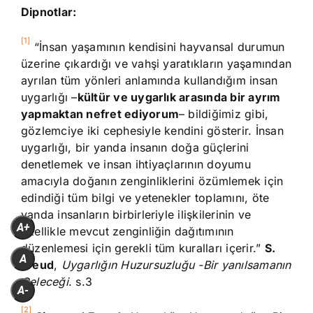
Dipnotlar:
[1]
“İnsan yaşamının kendisini hayvansal durumun
üzerine çıkardığı ve vahşi yaratıkların yaşamından
ayrılan tüm yönleri anlamında kullandığım insan
uygarlığı –
kültür ve uygarlık arasında bir ayrım
yapmaktan nefret ediyorum
– bildiğimiz gibi,
gözlemciye iki cephesiyle kendini gösterir. İnsan
uygarlığı, bir yanda insanın doğa güçlerini
denetlemek ve insan ihtiyaçlarının doyumu
amacıyla doğanın zenginliklerini özümlemek için
edindiği tüm bilgi ve yetenekler toplamını, öte
yanda insanların birbirleriyle ilişkilerinin ve
A+
özellikle mevcut zenginliğin dağıtımının
düzenlemesi için gerekli tüm kuralları içerir.”
S.
A
Freud
,
Uygarlığın Huzursuzluğu -Bir yanılsamanın
Geleceği
. s.3
A-
[2]