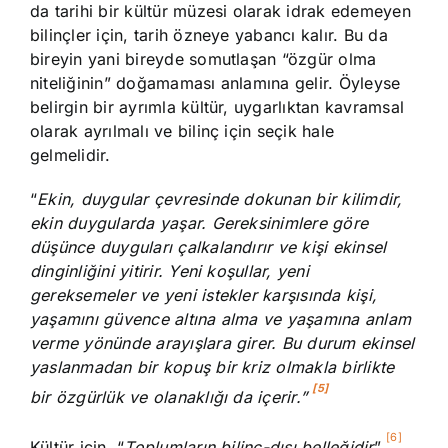
da tarihi bir kültür müzesi olarak idrak edemeyen
bilinçler için, tarih özneye yabancı kalır. Bu da
bireyin yani bireyde somutlaşan “özgür olma
niteliğinin” doğamaması anlamına gelir. Öyleyse
belirgin bir ayrımla kültür, uygarlıktan kavramsal
olarak ayrılmalı ve bilinç için seçik hale
gelmelidir.
“
Ekin, duygular çevresinde dokunan bir kilimdir,
ekin duygularda yaşar. Gereksinimlere göre
düşünce duyguları çalkalandırır ve kişi ekinsel
dinginliğini yitirir. Yeni koşullar, yeni
gereksemeler ve yeni istekler
karşısında kişi,
yaşamını güvence altına alma ve yaşamına anlam
verme yönünde arayışlara girer. Bu durum ekinsel
yaslanmadan bir kopuş bir kriz olmakla birlikte
[5]
bir özgürlük ve olanaklığı da içerir.”
[6]
Kültür için, “
Toplumların bilinç-dışı belleğidir
”