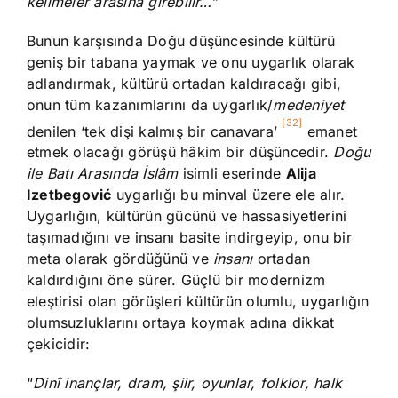
kelimeler arasına girebilir…
”
Bunun karşısında Doğu düşüncesinde kültürü
geniş bir tabana yaymak ve onu uygarlık olarak
adlandırmak, kültürü ortadan kaldıracağı gibi,
onun tüm kazanımlarını da uygarlık/
medeniyet
[32]
denilen ‘tek dişi kalmış bir canavara’
emanet
etmek olacağı görüşü hâkim bir düşüncedir.
Doğu
ile Batı Arasında İslâm
isimli eserinde
Alija
Izetbegović
uygarlığı bu minval üzere ele alır.
Uygarlığın, kültürün gücünü ve hassasiyetlerini
taşımadığını ve insanı basite indirgeyip, onu bir
meta olarak gördüğünü ve
insanı
ortadan
kaldırdığını öne sürer. Güçlü bir modernizm
eleştirisi olan görüşleri kültürün olumlu, uygarlığın
olumsuzluklarını ortaya koymak adına dikkat
çekicidir:
“
Dinî inançlar, dram, şiir, oyunlar, folklor, halk