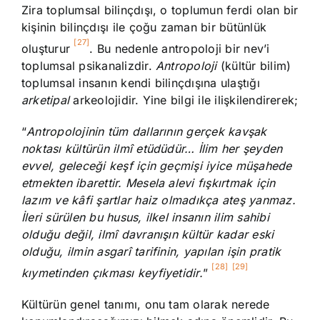
Zira toplumsal bilinçdışı, o toplumun ferdi olan bir
kişinin bilinçdışı ile çoğu zaman bir bütünlük
[27]
oluşturur
. Bu nedenle antropoloji bir nev’i
toplumsal psikanalizdir.
Antropoloji
(kültür bilim)
toplumsal insanın kendi bilinçdışına ulaştığı
arketipal
arkeolojidir. Yine bilgi ile ilişkilendirerek;
“
Antropolojinin tüm dallarının gerçek kavşak
noktası kültürün ilmî etüdüdür… İlim her şeyden
evvel, geleceği keşf için geçmişi iyice müşahede
etmekten ibarettir. Mesela alevi fışkırtmak için
lazım ve kâfi şartlar haiz olmadıkça ateş yanmaz.
İleri sürülen bu husus, ilkel insanın ilim sahibi
olduğu değil, ilmî davranışın kültür kadar eski
olduğu, ilmin asgarî tarifinin, yapılan işin pratik
[28]
[29]
kıymetinden çıkması keyfiyetidir.
”
Kültürün genel tanımı, onu tam olarak nerede