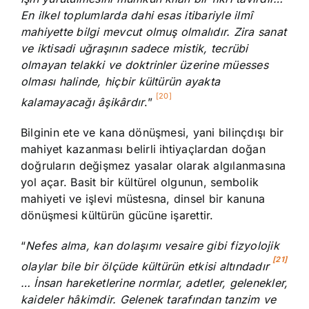
En ilkel toplumlarda dahi esas itibariyle ilmî
mahiyette bilgi mevcut olmuş olmalıdır. Zira sanat
ve iktisadi uğraşının sadece mistik, tecrübi
olmayan telakki ve doktrinler üzerine müesses
olması halinde, hiçbir kültürün ayakta
[20]
kalamayacağı âşikârdır
.”
Bilginin ete ve kana dönüşmesi, yani bilinçdışı bir
mahiyet kazanması belirli ihtiyaçlardan doğan
doğruların değişmez yasalar olarak algılanmasına
yol açar. Basit bir kültürel olgunun, sembolik
mahiyeti ve işlevi müstesna, dinsel bir kanuna
dönüşmesi kültürün gücüne işarettir.
“
Nefes alma, kan dolaşımı vesaire gibi fizyolojik
[21]
olaylar bile bir ölçüde kültürün etkisi altındadır
… İnsan hareketlerine normlar, adetler, gelenekler,
kaideler hâkimdir. Gelenek tarafından tanzim ve