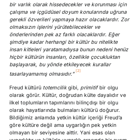
bir varlık olarak hissedecekler ve korunması için
çalışma ve içgüdüsel doyum konularında uğruna
gerekli özverileri yapmaya hazır olacaklardır. Zor
olmaksızın işlerini yürütebilecekler ve
önderlerinden pek az farklı olacaklardır. Eğer
şimdiye kadar herhangi bir kültür bu nitelikte
insan kitleleri yaratamadıysa bunun nedeni henüz
hiçbir kültürün insanları, özellikle çocukluktan
başlayarak, bu yönde etkileyecek kurallar
[2]
tasarlayamamış olmasıdır.”
Freud kültürü
totemcilik
gibi,
primitif
bir olgu
olarak görür. Kültür, doğrudan külte dayalıdır ve
ilkel toplumların tapımlarını bilinçdışı bir olgu
olarak hayatlarında bulmaları kültürü doğurur.
Bildiğimiz anlamda yetkin kültür içeriği Freud’a
göre kültüre değil ama uygarlığın pek yetkin
olmayan bir seviyesine aittir. Yani esas olan
uygarlıktır ve kültürle uygarlık arasında bir ayrım