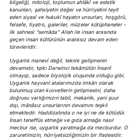
bilgeliği, mitoloji, toplumun ahlâkî ve estetik
kanunları, şahsiyetin değer ve hürriyetini teyit
eden siyasî ve hukukî hayatın unsurları, hoşgörü,
felsefe, tiyatro, galeriler, müzeler kütüphaneler -
ilk sahnesi “semâda” Allah ile insan arasında
geçen insan kültürünün aralıksız devam eden
türevleridir.
Uygarlık manevî değil, teknik gelişmenin
devamıdır, tıpkı Darwinci tekâmülün İnsanî
olmayıp, sadece biyolojik oluşunda olduğu gibi.
Uygarlık hayvanî atalarımızda imkân olarak
bulunmuş olan kuvvetlerin gelişmesini, daha
doğrusu varlığımızın tabiî, mekanik, yani şuur
dışı, mânâsız unsurlarının devamını teşkil
etmektedir. Haddizatında o ne iyi ne de kötüdür.
İnsan teneffüs etmeğe ve gıda almağa nasıl
mecbur ise, uygarlık yaratmağa da mecburdur. O
zaruretimizin, hürriyetsizliğimizin bir ifadesidir.