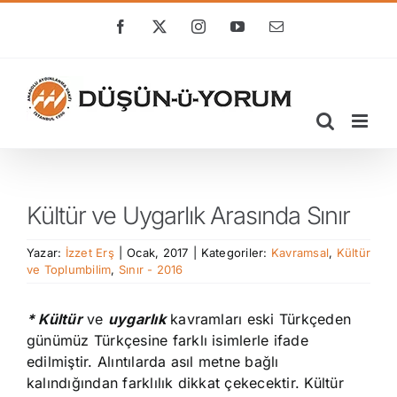
Skip
to
Facebook
X
Instagram
YouTube
E-
posta
content
Kültür ve Uygarlık Arasında Sınır
Yazar:
İzzet Erş
|
Ocak, 2017
|
Kategoriler:
Kavramsal
,
Kültür
ve Toplumbilim
,
Sınır - 2016
* Kültür
ve
uygarlık
kavramları eski Türkçeden
günümüz Türkçesine farklı isimlerle ifade
edilmiştir. Alıntılarda asıl metne bağlı
kalındığından farklılık dikkat çekecektir. Kültür