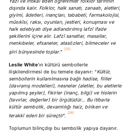
Yazı ile intikal eden öğrenimler folklor tarifinin
dışında kalır. Folklor, halk sanatı, zanaatı, aletleri,
giyimi, âdetleri, inançları, tababeti, farmakolojisi,
mûsıkîsi, raksı, oyunları, jestleri, konuşması ve
halk edebiyatı diye adlandırılmış lafzî ifade
şekillerini içine alır. Lafzî sanatlar, masallar,
menkıbeler, efsaneler, atasözleri, bilmeceler ve
[25]
şiiri bünyesinde toplar
.”
Leslie White
’ın kültürü sembollerle
ilişkilendirmesi de bu temele dayanır: “
Kültür,
sembollerin kullanılmasına bağlı hadise, fiiller
(davranış modelleri), nesneler (aletler, bu aletlerle
yapılmış şeyler), fikirler (inanç, bilgi) ve hislerin
(tavırlar, değerler) bir örgütüdür… Bu itibarla
kültür sembolik, devamlılığı haiz, biriken ve
[26]
terakkî eden bir süreçtir
”.
Toplumun bilinçdışı bu sembolik yapıya dayanır.