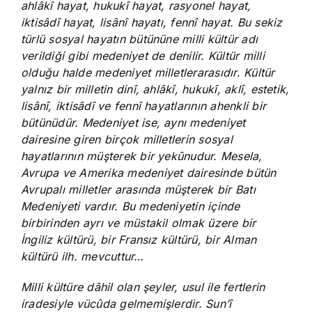
ahlâkî hayat, hukukî hayat, rasyonel hayat,
iktisâdî hayat, lisânî hayatı, fennî hayat. Bu sekiz
türlü sosyal hayatın bütününe milli kültür adı
verildiği gibi medeniyet de denilir. Kültür milli
olduğu halde medeniyet milletlerarasıdır. Kültür
yalnız bir milletin dinî, ahlâkî, hukukî, aklî, estetik,
lisânî, iktisâdî ve fennî hayatlarının ahenkli bir
bütünüdür. Medeniyet ise, aynı medeniyet
dairesine giren birçok milletlerin sosyal
hayatlarının müşterek bir yekûnudur. Mesela,
Avrupa ve Amerika medeniyet dairesinde bütün
Avrupalı milletler arasında müşterek bir Batı
Medeniyeti vardır. Bu medeniyetin içinde
birbirinden ayrı ve müstakil olmak üzere bir
İngiliz kültürü, bir Fransız kültürü, bir Alman
kültürü ilh. mevcuttur…
Milli kültüre dâhil olan şeyler, usul ile fertlerin
iradesiyle vücûda gelmemişlerdir. Sun’î