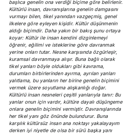
başlıca genelin ona verdiği biçime göre belirlenir.
Kültürlü insan, davranışlarına genelin damgasını
vurmayı bilen, tikel yanından vazgeçmiş, genel
ilkelere göre eyleyen kişidir. Kültür düşünmenin
aldığı biçimdir. Daha yakın bir bakış şunu ortaya
koyar: Kültür ile insan kendini dizginlemeyi
öğrenir, eğilimi ve isteklerine göre davranmak
yerine onları tutar. Nesne karşısında özgürleşir,
kuramsal davranmaya alışır. Buna bağlı olarak
tikel yanları böyle oldukları gibi kavrama,
durumları birbirlerinden ayırma, ayrılan yanları
yalıtlama, bu yanların her birine genelin biçimini
vermek üzere soyutlama alışkanlığı doğar.
Kültürlü insan nesneleri çeşitli yanlarıyla tanır: Bu
yanlar onun için vardır, kültüre dayalı düşüngeme
onlara genelin biçimini vermiştir. Davranışlarında
her tikel yanı göz önünde bulundurur. Buna
karşılık kültürsüz insan ana noktayı yakalayayım
derken iyi niyetle de olsa bir sürü başka yanı