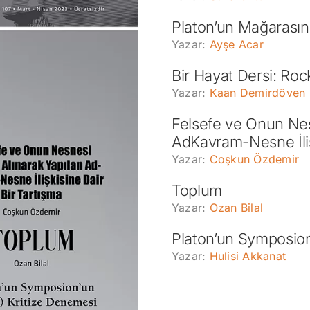
Platon’un Mağaras
Yazar:
Ayşe Acar
Bir Hayat Dersi: Roc
Yazar:
Kaan Demirdöven
Felsefe ve Onun Nes
AdKavram-Nesne İliş
Yazar:
Coşkun Özdemir
Toplum
Yazar:
Ozan Bilal
Platon’un Symposion
Yazar:
Hulisi Akkanat