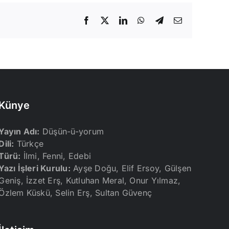
Facebook
X
LinkedIn
WhatsApp
Telegram
E-
posta
Künye
Yayın Adı:
Düşün-ü-yorum
Dili:
Türkçe
Türü:
İlmi, Fenni, Edebi
Yazı İşleri Kurulu:
Ayşe Doğu, Elif Ersoy, Gülşen
Geniş, İzzet Erş, Kutluhan Meral, Onur Yılmaz,
Özlem Küskü, Selin Erş, Sultan Güvenç