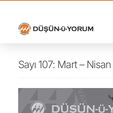
Skip
to
content
Sayı 107: Mart – Nisa