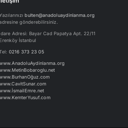
İletişim
Yazılarınızı
bulten@anadoluaydinlanma.org
adresine gönderebilirsiniz.
İdare Adresi: Bayar Cad Papatya Apt. 22/11
Erenköy İstanbul
Tel:
0216 373 23 05
www.AnadoluAydinlanma.org
www.MetinBobaroglu.net
www.BurhanOğuz.com
www.CavitSunar.com
www.İsmailEmre.net
www.KemterYusuf.com