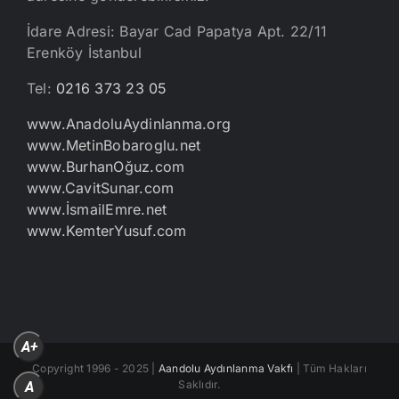
İdare Adresi: Bayar Cad Papatya Apt. 22/11
Erenköy İstanbul
Tel:
0216 373 23 05
www.AnadoluAydinlanma.org
www.MetinBobaroglu.net
www.BurhanOğuz.com
www.CavitSunar.com
www.İsmailEmre.net
www.KemterYusuf.com
A+
Copyright 1996 - 2025 |
Aandolu Aydınlanma Vakfı
| Tüm Hakları
Saklıdır.
A