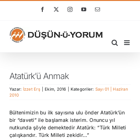
Skip
to
Facebook
X
Instagram
YouTube
E-
posta
content
Atatürk’ü Anmak
Yazar:
İzzet Erş
|
Ekim, 2016
|
Kategoriler:
Sayı 01 | Haziran
2010
Bültenimizin bu ilk sayısına ulu önder Atatürk’ün
bir “daveti” ile başlamak isterim. Onuncu yıl
nutkunda şöyle demektedir Atatürk: “Türk Milleti
çalışkandır. Türk Milleti zekidir…”