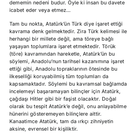
dememin nedeni budur. Öyle ki insan bu davete
icabet eder veya etmez…
Tam bu nokta, Atatürk’ün Türk diye işaret ettiği
kavrama denk gelmektedir. Zira Türk kelimesi ile
herhangi bir millete değil, ama töreye bağlı
yaşayan toplumlara işaret etmektedir. Törük
(töre) kavramından hareketle, Atatürk’ün bu
söylemi, Anadolu’nun tarihsel kazanımına işaret
ettiği gibi, Anadolu topraklarının ötesinde bu
ilkeselliği koruyabilmiş tüm toplumları da
kapsamaktadır. Söylemi bu kavramsal bağlamda
incelemeyi başaramayan bilinçler için Atatürk,
çağdaşı Hitler gibi bir faşist olacaktır. Doğal
olarak bu tespit Atatürk’e değil, onu anlayabilme
hünerini gösteremeyen bilinçlere aittir.
Kanaatimce Atatürk, tam da ırkçı zihniyetin
aksine, evrensel bir kişiliktir.