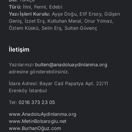
Türü:
İlmi, Fenni, Edebi
Yazı İşleri Kurulu:
Ayşe Doğu, Elif Ersoy, Gülşen
Geniş, İzzet Erş, Kutluhan Meral, Onur Yılmaz,
Özlem Küskü, Selin Erş, Sultan Güvenç
İletişim
Yazılarınızı
bulten@anadoluaydinlanma.org
adresine gönderebilirsiniz.
İdare Adresi: Bayar Cad Papatya Apt. 22/11
Erenköy İstanbul
Tel:
0216 373 23 05
www.AnadoluAydinlanma.org
www.MetinBobaroglu.net
www.BurhanOğuz.com