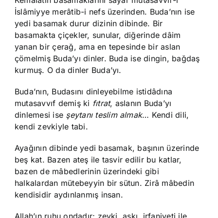
Kemâlatın basamaklarını sayar mutasavvıf-ı
İslâmiyye merâtib-i nefs üzerinden. Buda’nın ise
yedi basamak durur dizinin dibinde. Bir
basamakta çiçekler, sunular, diğerinde dâim
yanan bir çerağ, ama en tepesinde bir aslan
çömelmiş Buda’yı dinler. Buda ise dingin, bağdaş
kurmuş. O da dinler Buda’yı.
Buda’nın, Budasını dinleyebilme istidâdına
mutasavvıf demiş ki
fıtrat
, aslanın Buda’yı
dinlemesi ise
şeytanı
teslim
almak
… Kendi dili,
kendi zevkiyle tabi.
Ayağının dibinde yedi basamak, başının üzerinde
beş kat. Bazen ateş ile tasvir edilir bu katlar,
bazen de mâbedlerinin üzerindeki gibi
halkalardan mütebeyyin bir sütun. Zirâ mâbedin
kendisidir aydınlanmış insan.
Allah’ın ruhu ondadır; zevki, aşkı, irfaniyeti ile