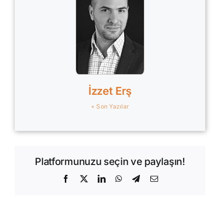
İzzet Erş
+ Son Yazılar
Platformunuzu seçin ve paylaşın!
Facebook
X
LinkedIn
WhatsApp
Telegram
E-
posta