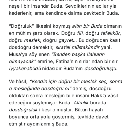
neşeli bir insandır Buda. Sevdiklerinin acılarıyla
kederlenir, ama kendinde daima zevktedir Buda.
“Doğruluk” ilkesini koymuş
altın
bir
Buda
olmanın
en mühim şartı olarak. Doğru
fiil
, doğru
tefekkür
,
doğru
meslek
, doğru
gayret
… Bu doğrudan kasıt
dosdoğru demektir,
sırat’el
müstakîmdir
yani.
Musa’ya söylenen
“Benden başka ilahların
olmayacak”
emrine, Fatiha’nın sırlarından bir sır
iyyakenabüdü
nidasıdır Buda’nın
dosdoğruluğu
.
Velhâsıl,
“Kendin için doğru bir meslek seç, sonra
o mesleğinde dosdoğru ol”
demiş, dosdoğru
olduktan sonra mesleğin bile insanı Hakk’a vâsıl
edeceğini söylemiştir Buda.
Altınlık
burada
dosdoğruluk
ilkesi olmuştur. Bütün hayatı
boyunca orta yolu göstermiş, tevhide davet
etmiştir aydınlanmış Buda.