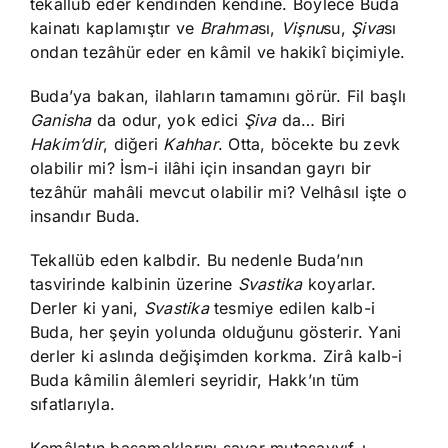
tekallüb eder kendinden kendine. Böylece Buda
kainatı kaplamıştır ve
Brahma
sı,
Vişnu
su,
Şiva
sı
ondan tezâhür eder en kâmil ve hakikî biçimiyle.
Buda’ya bakan, ilahların tamamını görür. Fil başlı
Ganisha
da odur, yok edici
Şiva
da… Biri
Hakim’dir
, diğeri
Kahhar
. Otta, böcekte bu zevk
olabilir mi? İsm-i ilâhi için insandan gayrı bir
tezâhür mahâli mevcut olabilir mi? Velhâsıl işte o
insandır Buda.
Tekallüb eden kalbdir. Bu nedenle Buda’nın
tasvirinde kalbinin üzerine
Svastika
koyarlar.
Derler ki yani,
Svastika
tesmiye edilen kalb-i
Buda, her şeyin yolunda olduğunu gösterir. Yani
derler ki aslında değişimden korkma. Zirâ kalb-i
Buda kâmilin âlemleri seyridir, Hakk’ın tüm
sıfatlarıyla.