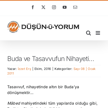
Skip
to
Facebook
X
Instagram
YouTube
E-
posta
content
Buda ve Tasavvufun Nihayeti…
Yazar:
İzzet Erş
|
Ekim, 2016
|
Kategoriler:
Sayı 08 | Ocak
2011
Tasavvuf, nihayetinde altın bir Buda’ya
dönüşmektir…
Mâbed
mahiyetindeki tüm yapılarda olduğu gibi,