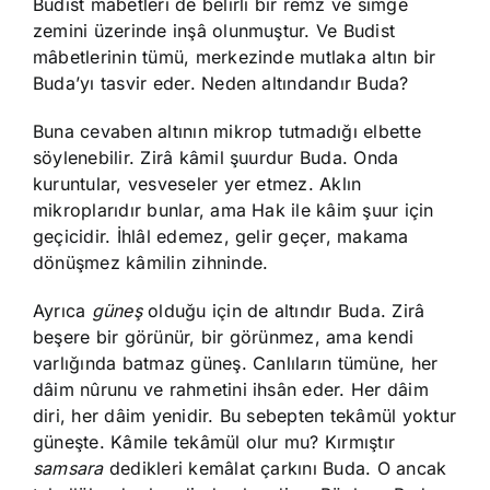
Budist mâbetleri de belirli bir remz ve simge
zemini üzerinde inşâ olunmuştur. Ve Budist
mâbetlerinin tümü, merkezinde mutlaka altın bir
Buda’yı tasvir eder. Neden altındandır Buda?
Buna cevaben altının mikrop tutmadığı elbette
söylenebilir. Zirâ kâmil şuurdur Buda. Onda
kuruntular, vesveseler yer etmez. Aklın
mikroplarıdır bunlar, ama Hak ile kâim şuur için
geçicidir. İhlâl edemez, gelir geçer, makama
dönüşmez kâmilin zihninde.
Ayrıca
güneş
olduğu için de altındır Buda. Zirâ
beşere bir görünür, bir görünmez, ama kendi
varlığında batmaz güneş. Canlıların tümüne, her
dâim nûrunu ve rahmetini ihsân eder. Her dâim
diri, her dâim yenidir. Bu sebepten tekâmül yoktur
güneşte. Kâmile tekâmül olur mu? Kırmıştır
samsara
dedikleri kemâlat çarkını Buda. O ancak