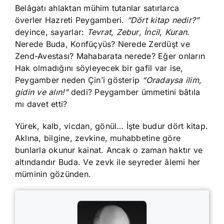
Belâgatı ahlaktan mühim tutanlar satırlarca
överler Hazreti Peygamberi.
“Dört kitap nedir?”
deyince, sayarlar:
Tevrat
,
Zebur
,
İncil
,
Kuran
.
Nerede Buda, Konfüçyüs? Nerede Zerdüşt ve
Zend-Avestası? Mahabarata nerede? Eğer onların
Hak olmadığını söyleyecek bir gafil var ise,
Peygamber neden Çin’i gösterip
“Oradaysa ilim,
gidin ve alın!”
dedi? Peygamber ümmetini bâtıla
mı davet etti?
Yürek, kalb, vicdan, gönül… İşte budur dört kitap.
Aklına, bilgine, zevkine, muhabbetine göre
bunlarla okunur kainat. Ancak o zaman haktır ve
altındandır Buda. Ve zevk ile seyreder âlemi her
müminin gözünden.