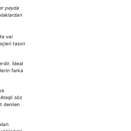
ler peyda
ulaklardan
te var
çleri tasvir
rdir. İdeal
lerin farka
ya
 Ateşli söz
et denilen
ılan