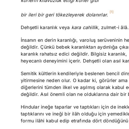
körlerin kılavuzluk ettiği körler gibi
[1]
bir ileri bir geri tökezleyerek dolanırlar.
Dehşetli karanlık veya
kara
cahillik
, zulmet-i âlâ.
İnsanın en derin karanlığı, varoluş serüveninin 
değildir. Çünkü bebek karanlıktan aydınlığa çık
karanlık rahatsız edici değildir. Bilgisiz karanlık
heyecanlı deneyimini içerir. Dehşetli olan asıl kar
Semitik kültlerin kendileriyle beslenen bencil dins
yitirmesine neden olur. O kadar ki, görürler ama
diğerlerini tümden ilkel ve aşılmış olarak kabul
değildir. Asıl önemli olan ne olduklarına dair bi
Hindular ineğe taparlar ve taptıkları için de ine
taptıklarını ve ineği bir ilâh olduğu için yemedik
formu ilâhi kabul edip etrafında dört döndüğün