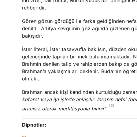
İndra’dır, fail ruhtur, Ruh’ül Kudüs’tür, benliğin
rehberidir.
Gören gözün gördüğü ile farka geldiğinden nefsanî
denildi. Aditya sevgilinin göz ağında gizlenen gün
bakışıdır.
İster literal, ister tasavvufla bakılsın, düzden o
geleneğinde tapılan bir inek bulunmamaktadır. N
Brahmin denilen talip ve rahiplerden bakıp da g
Brahman’a yaklaşmaları beklenir. Buda’nın öğre
olmak…
Brahman ancak kişi kendinden kurtulduğu zaman 
kefaret veya iyi işlerle anlaşılır. İnsanın nefsi (
[3]
aracısız olarak meditasyonla bilinir
”.
Dipnotlar: