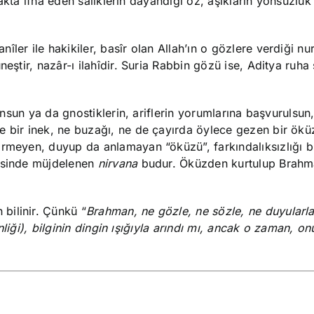
i Hakta ifna eden saliklerin dayandığı öz, âşıkların yönsüzlü
ler ile hakikiler, basîr olan Allah’ın o gözlere verdiği nu
eştir, nazâr-ı ilahîdir. Suria Rabbin gözü ise, Aditya ruha 
kunsun ya da gnostiklerin, ariflerin yorumlarına başvurulsun
e bir inek, ne buzağı, ne de çayırda öylece gezen bir ökü
örmeyen, duyup da anlamayan “öküzü”, farkındalıksızlığı b
tisinde müjdelenen
nirvana
budur. Öküzden kurtulup Brahma
bilinir. Çünkü “
Brahman, ne gözle, ne sözle, ne duyularla
benliği), bilginin dingin ışığıyla arındı mı, ancak o zaman, o