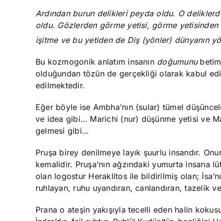
Ardından burun delikleri peyda oldu. O delikle
oldu. Gözlerden görme yetisi, görme yetisinden
işitme ve bu yetiden de Diş (yönler) dünyanın y
Bu kozmogonik anlatım insanın
doğumunu
betiml
olduğundan tözün de gerçekliği olarak kabul edili
edilmektedir.
Eğer böyle ise Ambha’nın (sular) tümel düşüncele
ve idea gibi… Marichi (nur) düşünme yetisi ve Ma
gelmesi gibi…
Pruşa birey denilmeye layık şuurlu insandır. On
kemalidir. Pruşa’nın ağzındaki yumurta insana lüt
olan logostur Heraklitos ile bildirilmiş olan; İsa’
ruhlayan, ruhu uyandıran, canlandıran, tazelik ve
Prana o ateşin yakışıyla tecelli eden halin kokus