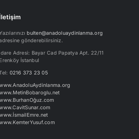
İletişim
Yazılarınızı
bulten@anadoluaydinlanma.org
adresine gönderebilirsiniz.
İdare Adresi: Bayar Cad Papatya Apt. 22/11
Erenköy İstanbul
Tel:
0216 373 23 05
www.AnadoluAydinlanma.org
www.MetinBobaroglu.net
www.BurhanOğuz.com
www.CavitSunar.com
www.İsmailEmre.net
www.KemterYusuf.com