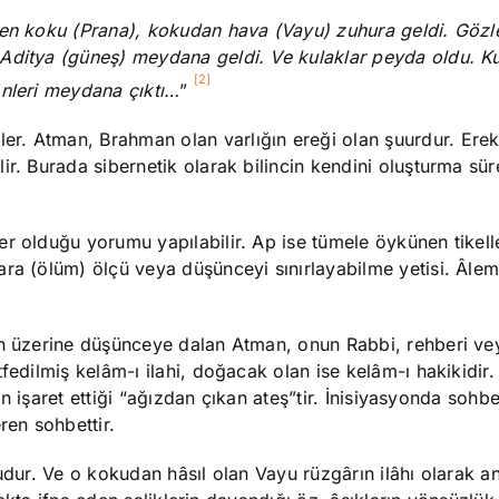
rden koku (Prana), kokudan hava (Vayu) zuhura geldi. Göz
 Aditya (güneş) meydana geldi. Ve kulaklar peyda oldu. K
[2]
önleri meydana çıktı…
”
er. Atman, Brahman olan varlığın ereği olan şuurdur. Erek
r. Burada sibernetik olarak bilincin kendini oluşturma süre
r olduğu yorumu yapılabilir. Ap ise tümele öykünen tikelle
ra (ölüm) ölçü veya düşünceyi sınırlayabilme yetisi. Âlem
un üzerine düşünceye dalan Atman, onun Rabbi, rehberi ve
fedilmiş kelâm-ı ilahi, doğacak olan ise kelâm-ı hakikidir.
nın işaret ettiği “ağızdan çıkan ateş”tir. İnisiyasyonda sohb
ren sohbettir.
udur. Ve o kokudan hâsıl olan Vayu rüzgârın ilâhı olarak an