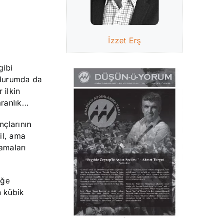
İzzet Erş
gibi
 durumda da
 ilkin
aranlık…
nçlarının
il, ama
amaları
eğe
n kübik