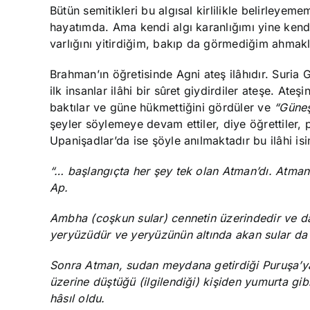
Bütün semitikleri bu algısal kirlilikle belirleyeme
hayatımda. Ama kendi algı karanlığımı yine kend
varlığını yitirdiğim, bakıp da görmediğim ahmaklı
Brahman’ın öğretisinde Agni ateş ilâhıdır. Suria 
ilk insanlar ilâhi bir sûret giydirdiler ateşe. At
baktılar ve güne hükmettiğini gördüler ve
“Güne
şeyler söylemeye devam ettiler, diye öğrettiler, 
Upanişadlar’da ise şöyle anılmaktadır bu ilâhi isi
“… başlangıçta her şey tek olan Atman’dı. Atman
Ap.
Ambha (coşkun sular) cennetin üzerindedir ve day
yeryüzüdür ve yeryüzünün altında akan sular da 
Sonra Atman, sudan meydana getirdiği Puruşa’ya 
üzerine düştüğü (ilgilendiği) kişiden yumurta g
hâsıl oldu.