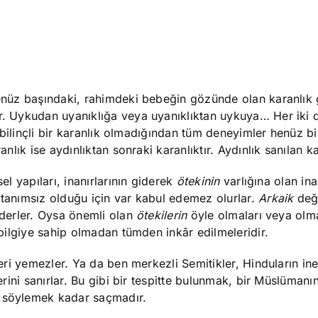
henüz başındaki, rahimdeki bebeğin gözünde olan karanlık 
ar. Uykudan uyanıklığa veya uyanıklıktan uykuya… Her iki
, bilinçli bir karanlık olmadığından tüm deneyimler henüz bir
anlık ise aydınlıktan sonraki karanlıktır. Aydınlık sanılan k
el yapıları, inanırlarının giderek
ötekinin
varlığına olan ina
 tanımsız olduğu için var kabul edemez olurlar.
Arkaik
değ
 ederler. Oysa önemli olan
ötekilerin
öyle olmaları veya olm
r bilgiye sahip olmadan tümden inkâr edilmeleridir.
kleri yemezler. Ya da ben merkezli Semitikler, Hinduların in
lerini sanırlar. Bu gibi bir tespitte bulunmak, bir Müslümanı
ü söylemek kadar saçmadır.