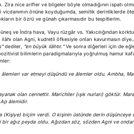
m. Zira nice arifler ve bilgeler böyle olmadığının ispatı olm
i vicdanımın önüne koyduğumda, semitik derinliklerde öte
kların bir özrü ve günah çıkarmasıdır bu tespitlerim.
Güneş ve İndra hava, Vayu rüzgâr vs. Yakıcılığından korktuk
eşin ilâhı olan Agni, kudretli öfkesiyle onları kavurmasın di
ş”
dediler,
“en büyük ilâhtır.”
Ve sonra diğerleri için de eğl
pozitivist bilimlerin paradigmalarıyla yoğrulmuş hamur kafa
mler:
 âlemleri var etmeyi düşündü ve âlemler oldu. Ambha, Mar
anak olan cennettir. Marichiler (ışık nurları) göktür. Mar
Ap âlemidir.
(Kişiye) biçim verdi. O kişinin üstünde derin düşünceye 
ibi bir ağız peyda oldu. Ağızdan söz, sözden Agni ve onda