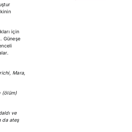
uştur
kinin
ları için
ye… Güneşe
enceli
lar.
ichi, Mara,
a (ölüm)
daldı ve
n da ateş