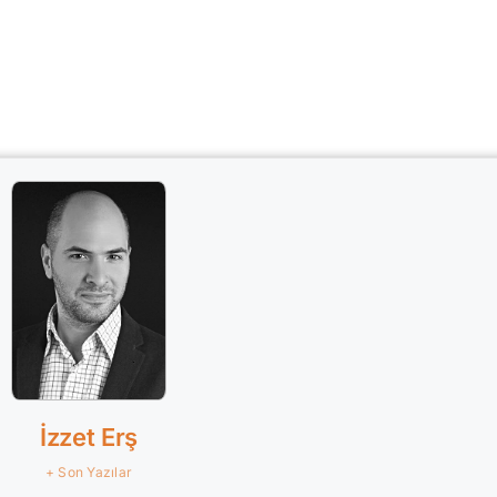
İzzet Erş
+ Son Yazılar