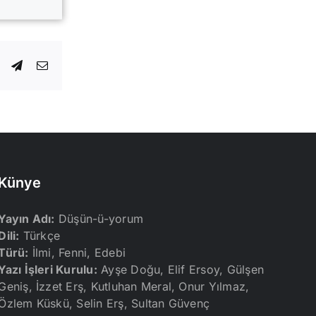
dIn
WhatsApp
Telegram
E-
posta
Künye
Yayın Adı:
Düşün-ü-yorum
Dili:
Türkçe
Türü:
İlmi, Fenni, Edebi
Yazı İşleri Kurulu:
Ayşe Doğu, Elif Ersoy, Gülşen
Geniş, İzzet Erş, Kutluhan Meral, Onur Yılmaz,
Özlem Küskü, Selin Erş, Sultan Güvenç