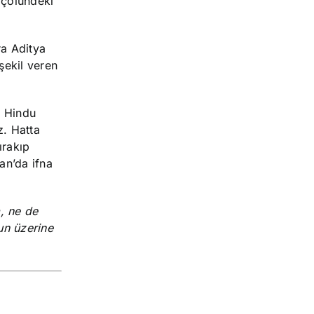
k çölündeki
ra Aditya
şekil veren
, Hindu
z. Hatta
ırakıp
n’da ifna
, ne de
nun üzerine