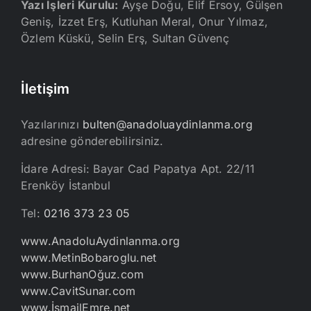
Yazı İşleri Kurulu:
Ayşe Doğu, Elif Ersoy, Gülşen
Geniş, İzzet Erş, Kutluhan Meral, Onur Yılmaz,
Özlem Küskü, Selin Erş, Sultan Güvenç
İletişim
Yazılarınızı
bulten@anadoluaydinlanma.org
adresine gönderebilirsiniz.
İdare Adresi: Bayar Cad Papatya Apt. 22/11
Erenköy İstanbul
Tel:
0216 373 23 05
www.AnadoluAydinlanma.org
www.MetinBobaroglu.net
www.BurhanOğuz.com
www.CavitSunar.com
www.İsmailEmre.net