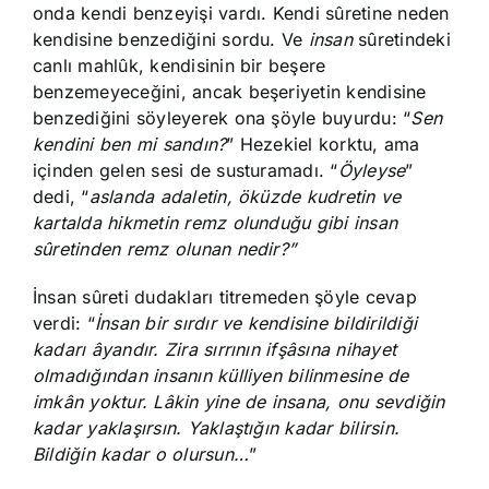
onda kendi benzeyişi vardı. Kendi sûretine neden
kendisine benzediğini sordu. Ve
insan
sûretindeki
canlı mahlûk, kendisinin bir beşere
benzemeyeceğini, ancak beşeriyetin kendisine
benzediğini söyleyerek ona şöyle buyurdu: “
Sen
kendini ben mi sandın?
” Hezekiel korktu, ama
içinden gelen sesi de susturamadı. “
Öyleyse
”
dedi, “
aslanda adaletin, öküzde kudretin ve
kartalda hikmetin remz olunduğu gibi insan
sûretinden remz olunan nedir?”
İnsan sûreti dudakları titremeden şöyle cevap
verdi: “
İnsan bir sırdır ve kendisine bildirildiği
kadarı âyandır. Zira sırrının ifşâsına nihayet
olmadığından insanın külliyen bilinmesine de
imkân yoktur. Lâkin yine de insana, onu sevdiğin
kadar yaklaşırsın. Yaklaştığın kadar bilirsin.
Bildiğin kadar o olursun…
”