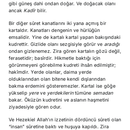
gibi güneş dahi ondan doğar. Ve doğacak olanı
ancak
Kadîr
bilir.
Bir diğer sûret kanatlarını iki yana açmış bir
kartaldır. Kanatları dengenin ve hürlüğün
emsalidir. Yine de kartalı kartal yapan bakışındaki
kudrettir. Gizlide olanı sezgisiyle görür ve
aradığı
ondan gizlenemez. Zira gören kartalın gözü değil,
ferasetidir; basîrdir. Hikmetle baktığı için
görünmeyeni görebilme kudreti ihsân edilmiştir;
hakîmdir. Yerde olanlar, daima yerde
olduklarından olan bitene kendi dışlarından
bakma erdemini gösteremezler. Kartal ise göğe
yükselip
yere
ve
yerdekilerin
tümüne
semadan
bakar. Öküzün kudretini ve aslanın haşmetini
ziyadesiyle gören odur.
Ve Hezekiel Allah’ın izzetinin dördüncü sûreti olan
“insan” sûretine baktı ve huşuya kapıldı. Zira