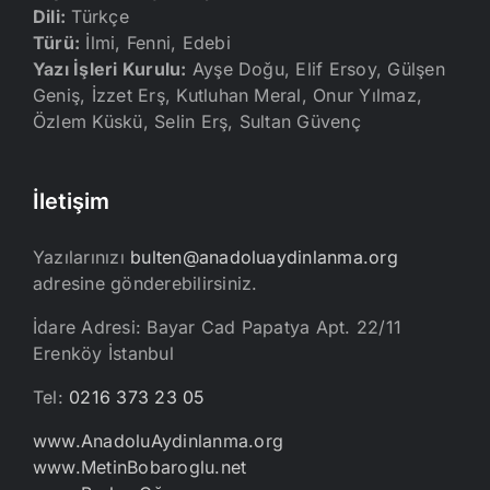
Dili:
Türkçe
Türü:
İlmi, Fenni, Edebi
Yazı İşleri Kurulu:
Ayşe Doğu, Elif Ersoy, Gülşen
Geniş, İzzet Erş, Kutluhan Meral, Onur Yılmaz,
Özlem Küskü, Selin Erş, Sultan Güvenç
İletişim
Yazılarınızı
bulten@anadoluaydinlanma.org
adresine gönderebilirsiniz.
İdare Adresi: Bayar Cad Papatya Apt. 22/11
Erenköy İstanbul
Tel:
0216 373 23 05
www.AnadoluAydinlanma.org
www.MetinBobaroglu.net