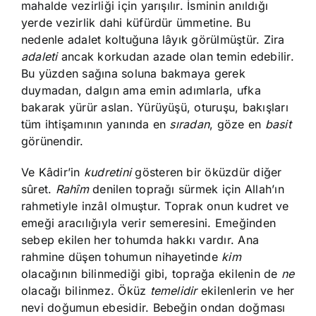
mahalde vezirliği için yarışılır. İsminin anıldığı
yerde vezirlik dahi küfürdür ümmetine. Bu
nedenle adalet koltuğuna lâyık görülmüştür. Zira
adaleti
ancak korkudan azade olan temin edebilir.
Bu yüzden sağına soluna bakmaya gerek
duymadan, dalgın ama emin adımlarla, ufka
bakarak yürür aslan. Yürüyüşü, oturuşu, bakışları
tüm ihtişamının yanında en
sıradan
, göze en
basit
görünendir.
Ve Kâdir’in
kudretini
gösteren bir öküzdür diğer
sûret.
Rahîm
denilen toprağı sürmek için Allah’ın
rahmetiyle inzâl olmuştur. Toprak onun kudret ve
emeği aracılığıyla verir semeresini. Emeğinden
sebep ekilen her tohumda hakkı vardır. Ana
rahmine düşen tohumun nihayetinde
kim
olacağının bilinmediği gibi, toprağa ekilenin de
ne
olacağı bilinmez. Öküz
temelidir
ekilenlerin ve her
nevi doğumun ebesidir. Bebeğin ondan doğması