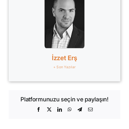
İzzet Erş
+ Son Yazılar
Platformunuzu seçin ve paylaşın!
Facebook
X
LinkedIn
WhatsApp
Telegram
E-
posta