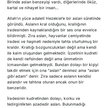
Birinde aslan benzeyişi vardı, diğerlerinde öküz,
kartal ve nihayet bir insan…
Allah’ın yüce adaleti Hezekiel’e bir aslan sûretinde
göründü. Aslanın kral olduğunu, krallığının
iradesinden kaynaklandığını bir ses ona evvelce
bildirmişti. Zira aslan, hayvanlar cemiyetinde
iradesi ve haşmeti nedeniyle tahta oturtulmuş bir
kraldır. Krallığı bozgunculuktan değil ama kendi
ile kaim oluşundan gelmektedir. İzzetinin kudreti
de kendi nefsinden değil ama ümmetinin
icmasından gelmekteydi. Bundan dolayı bir kişiyi
takdir etmek için ona “aslan” denmez ama “aslan
gibi
adam” denir. Zira sadece aslanın kendisi
aslandır ve tahtına oturan ancak onun bir
benzeridir.
İradesinin kudretinden dolayı, korku ve
tedirginlikten azadedir aslan. Bulunmadığı