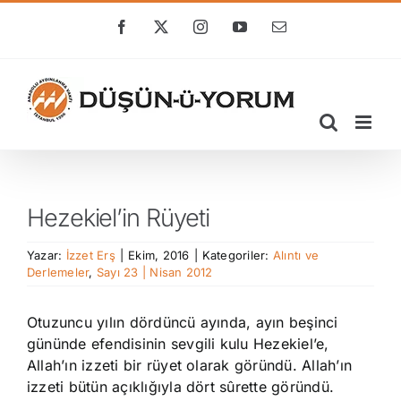
Skip
to
Facebook
X
Instagram
YouTube
E-
posta
content
Hezekiel’in Rüyeti
Yazar:
İzzet Erş
|
Ekim, 2016
|
Kategoriler:
Alıntı ve
Derlemeler
,
Sayı 23 | Nisan 2012
Otuzuncu yılın dördüncü ayında, ayın beşinci
gününde efendisinin sevgili kulu Hezekiel’e,
Allah’ın izzeti bir rüyet olarak göründü. Allah’ın
izzeti bütün açıklığıyla dört sûrette göründü.