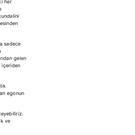
i her
p
kundalini
mesinden
ha sadece
a
rıdan gelen
 içeriden
lik
san egonun
yebiliriz.
ak ve