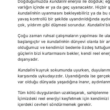
Doğduğumuzda
kundalini
enerjisi ile doğduk;
varlığın içinde er ya da geç uyanacaktır. Hiçbir
kundalini
nin uyanmasını bekleyebiliriz ya da b
yavaş kontrollü bir şekilde uyandırıldığında ayd
çok, yıldırım gibi düşmesi sorundur.
Kundalini
bir
Çoğu zaman ruhsal çalışmaların yapılması ile u
başlangıçtır ve
kundalini
nin dünyevi olanla bir a
olduğumuz ve kendimizi bedenle özdeş tuttuğumuz
güçlerin bizi kurtarmasını bekler, kendi reel en
dışarıyadır.
Kundalini
kuyruk sokumunda uyurken, duyularımız
karşısında uykudayızdır. Uyandığında ise gerçek
var olduğu dünyada yaşadığına inanır, aydınlanm
Tüm kötü duygulardan uzaklaşarak, sahiplenme ve
İçimizdeki reel enerjiyi keşfetmek için kendimizi
i
çerdeki cevheri söndürmemek gerekir.