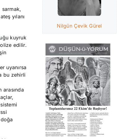
i, sarmak,
 ateş yılanı
Nilgün Çevik Gürel
duğu kuyruk
lize edilir
.
şin
ğer uyanırsa
a bu zehirli
an arasında
açlar,
 sistemi
ssi
k doğa