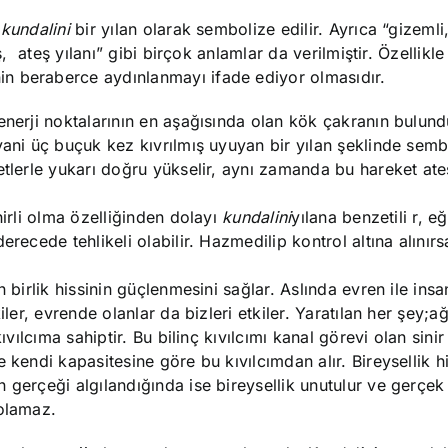
e
kundalini
bir yılan olarak sembolize edilir. Ayrıca “gizeml
eş, ateş yılanı” gibi birçok anlamlar da
verilmiştir.
Özellikle
in beraberce aydınlanmayı ifade ediyor olmasıdır.
enerji noktalarının en aşağısında olan kök çakranın bulun
ani üç buçuk kez kıvrılmış uyuyan bir yılan şeklinde sembo
etlerle yukarı doğru yükselir, aynı zamanda bu hareket ate
hirli olma özelliğinden dolayı
kundalini
yılana benzetili
r, e
recede tehlikeli olabilir. Hazmedilip kontrol altına alınırs
 birlik hissinin güçlenmesini sağlar. Aslında evren ile ins
ler, evrende olanlar da bizleri etkiler. Yaratılan her şey;
ağ
kıvılcıma sahiptir. Bu bilinç kıvılcımı kanal görevi olan sinir
 kendi kapasitesine göre bu kıvılcımdan alır. Bireysellik hi
 gerçeği algılandığında ise bireysellik unutulur ve gerçe
olamaz.