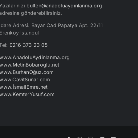
Yazılarınızı
bulten@anadoluaydinlanma.org
adresine gönderebilirsiniz.
İdare Adresi: Bayar Cad Papatya Apt. 22/11
Erenköy İstanbul
Tel:
0216 373 23 05
www.AnadoluAydinlanma.org
www.MetinBobaroglu.net
www.BurhanOğuz.com
www.CavitSunar.com
www.İsmailEmre.net
www.KemterYusuf.com