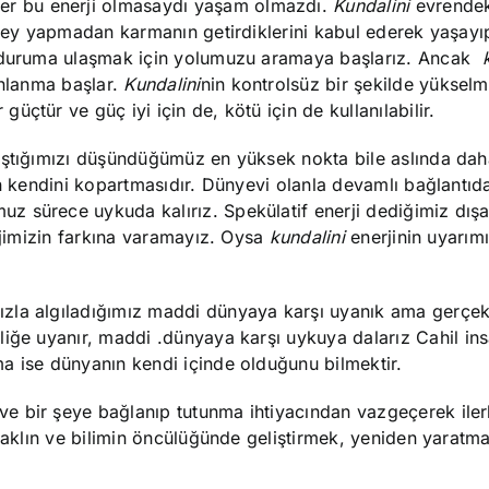
eğer
bu enerji olmasaydı yaşam olmazdı.
Kundalini
evrendek
 şey yapmadan karmanın getirdiklerini kabul ederek yaşayı
u duruma ulaşmak için yolumuzu aramaya başlarız. Ancak
ınlanma başlar.
Kundalini
nin kontrolsüz bir şekilde yüksel
 güçtür ve güç iyi için de, kötü için de kullanılabilir.
laştığımızı düşündüğümüz en yüksek nokta bile aslında da
n kendini kopartmasıdır. Dünyevi olanla devamlı bağlantıd
 sürece uykuda kalırız. Spekülatif enerji dediğimiz dışa
erjimizin farkına varamayız. Oysa
kundalini
enerjinin uyarımı
la algıladığımız maddi dünyaya karşı uyanık ama gerçek
liğe uyanır, maddi
dünyaya karşı uykuya dalarız.
Cahil in
a ise dünyanın kendi içinde olduğunu bilmektir.
 bir şeye bağlanıp tutunma ihtiyacından vazgeçerek ilerle
 aklın ve bilimin öncülüğünde geliştirmek
, yeniden yaratm