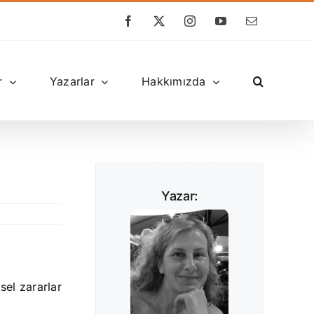
Facebook
X
Instagram
YouTube
E-
posta
r
Yazarlar
Hakkımızda
Yazar:
sel zararlar