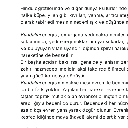
Hindu öğretilerinde ve diğer dünya kültürlerind
halka küpe, yılan gibi kıvrılan, yanma, arıtıcı at
olarak tabir edilmesinin nedeni
,
ışık ve düşünce
n
Kundalini
enerjisi, omurgada yedi çakra denilen 
sokumunda, yedi enerji noktasının yarısı kadar, y
Ve bu uyuyan yılan uyandırıldığında spiral harek
hareketine de benzetilir.
Bir başka açıdan bakılırsa, genelde yılanların ze
zehiri hazmedebilmelidir, aksi takdirde ölümcül de
yılan gücü korucuya dönüşür.
Kundalini
enerjisinin yükselmesi evren ile bedenin
da bir fark yoktur. Yapılan her hareket evreni etki
taşlar, toprak mutlak olan evrensel bi
linçten bir 
aracılığıyla bedeni doldurur. Bedendeki her hücre
azaldıkça evren yansıyarak özgür olunur. Evrenin
keşfedildiğinde maya (hayal) âlemi
de artık var 