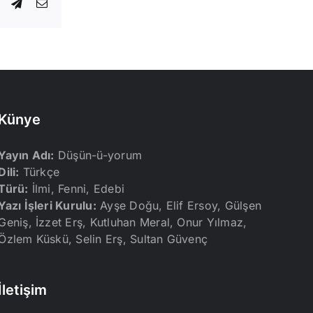
dIn
WhatsApp
Telegram
E-
posta
Künye
Yayın Adı:
Düşün-ü-yorum
Dili:
Türkçe
Türü:
İlmi, Fenni, Edebi
Yazı İşleri Kurulu:
Ayşe Doğu, Elif Ersoy, Gülşen
Geniş, İzzet Erş, Kutluhan Meral, Onur Yılmaz,
Özlem Küskü, Selin Erş, Sultan Güvenç
İletişim