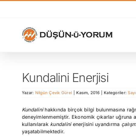
Skip
to
content
Kundalini Enerjisi
Yazar:
Nilgün Çevik Gürel
|
Kasım, 2016
|
Kategoriler:
Sayı
Kundalini
hakkında birçok bilgi bulunmasına rağ
deneyimlenmemiştir. Ekonomik çıkarlar uğruna a
kullanılarak
kundalini
enerjisini uyandırma
çalışm
yaşatabilmektedir.