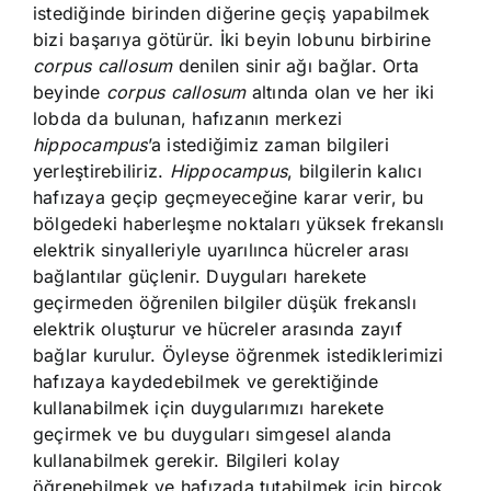
istediğinde birinden diğerine geçiş yapabilmek
bizi başarıya götürür. İki beyin lobunu birbirine
corpus callosum
denilen sinir ağı bağlar. Orta
beyinde
corpus callosum
altında olan ve her iki
lobda da bulunan, hafızanın merkezi
hippocampus
’a istediğimiz zaman bilgileri
yerleştirebiliriz.
Hippocampus
, bilgilerin kalıcı
hafızaya geçip geçmeyeceğine karar verir, bu
bölgedeki haberleşme noktaları yüksek frekanslı
elektrik sinyalleriyle uyarılınca hücreler arası
bağlantılar güçlenir. Duyguları harekete
geçirmeden öğrenilen bilgiler düşük frekanslı
elektrik oluşturur ve hücreler arasında zayıf
bağlar kurulur. Öyleyse öğrenmek istediklerimizi
hafızaya kaydedebilmek ve gerektiğinde
kullanabilmek için duygularımızı harekete
geçirmek ve bu duyguları simgesel alanda
kullanabilmek gerekir. Bilgileri kolay
öğrenebilmek ve hafızada tutabilmek için birçok