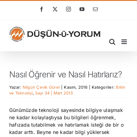
Skip
to
Facebook
X
Instagram
YouTube
E-
posta
content
Nasıl Öğrenir ve Nasıl Hatırlarız?
Yazar:
Nilgün Çevik Gürel
|
Kasım, 2016
|
Kategoriler:
Bilim
ve Teknoloji
,
Sayı 34 | Mart 2013
Günümüzde teknoloji sayesinde bilgiye ulaşmak
ne kadar kolaylaştıysa bu bilgileri öğrenmek,
hafızada tutabilmek ve hatırlamak isteği de bir o
kadar arttı. Beyne ne kadar bilgi yüklersek