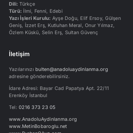
Dili:
Türkçe
Türü:
İlmi, Fenni, Edebi
Yazı İşleri Kurulu:
Ayşe Doğu, Elif Ersoy, Gülşen
Geniş, İzzet Erş, Kutluhan Meral, Onur Yılmaz,
Özlem Küskü, Selin Erş, Sultan Güvenç
İletişim
Yazılarınızı
bulten@anadoluaydinlanma.org
adresine gönderebilirsiniz.
İdare Adresi: Bayar Cad Papatya Apt. 22/11
Erenköy İstanbul
Tel:
0216 373 23 05
www.AnadoluAydinlanma.org
www.MetinBobaroglu.net