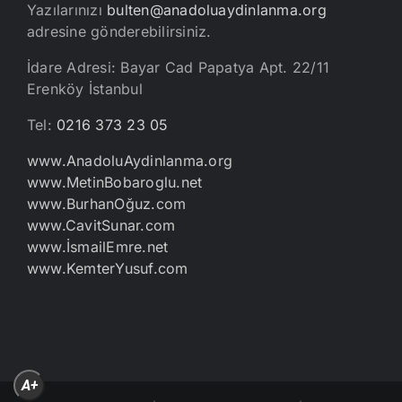
Yazılarınızı
bulten@anadoluaydinlanma.org
adresine gönderebilirsiniz.
İdare Adresi: Bayar Cad Papatya Apt. 22/11
Erenköy İstanbul
Tel:
0216 373 23 05
www.AnadoluAydinlanma.org
www.MetinBobaroglu.net
www.BurhanOğuz.com
www.CavitSunar.com
www.İsmailEmre.net
www.KemterYusuf.com
A+