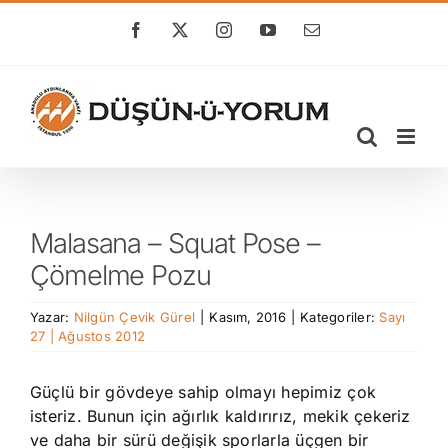
Skip
to
Facebook
X
Instagram
YouTube
E-
posta
content
Malasana – Squat Pose –
Çömelme Pozu
Yazar:
Nilgün Çevik Gürel
|
Kasım, 2016
|
Kategoriler:
Sayı
27 | Ağustos 2012
Güçlü bir gövdeye sahip olmayı hepimiz çok
isteriz. Bunun için ağırlık kaldırırız, mekik çekeriz
ve daha bir sürü değişik sporlarla üçgen bir