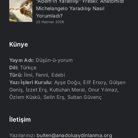
“Âdem’in Yaratılışı” Freski: Anatomist
Michelangelo Yaradılışı Nasıl
Yorumladı?
25 Haziran 2026
Künye
Yayın Adı:
Düşün-ü-yorum
Dili:
Türkçe
Türü:
İlmi, Fenni, Edebi
Yazı İşleri Kurulu:
Ayşe Doğu, Elif Ersoy, Gülşen
Geniş, İzzet Erş, Kutluhan Meral, Onur Yılmaz,
Özlem Küskü, Selin Erş, Sultan Güvenç
İletişim
Yazılarınızı
bulten@anadoluaydinlanma.org