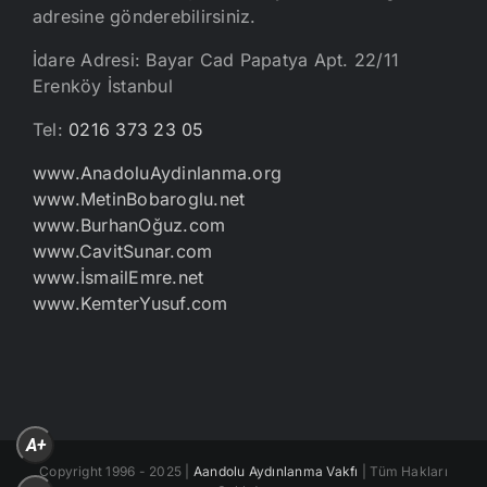
adresine gönderebilirsiniz.
İdare Adresi: Bayar Cad Papatya Apt. 22/11
Erenköy İstanbul
Tel:
0216 373 23 05
www.AnadoluAydinlanma.org
www.MetinBobaroglu.net
www.BurhanOğuz.com
www.CavitSunar.com
www.İsmailEmre.net
www.KemterYusuf.com
A+
Copyright 1996 - 2025 |
Aandolu Aydınlanma Vakfı
| Tüm Hakları