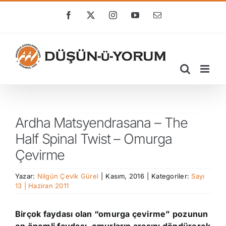
Skip
to
Facebook
X
Instagram
YouTube
E-
posta
content
Ardha Matsyendrasana – The
Half Spinal Twist – Omurga
Çevirme
Yazar:
Nilgün Çevik Gürel
|
Kasım, 2016
|
Kategoriler:
Sayı
13 | Haziran 2011
Birçok faydası olan “omurga çevirme” pozunun