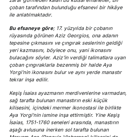
zarar görmeden kalan bu kutsal emanetler, bir
çoban tarafından bulunduğu efsanevi bir hikâye
ile anlatılmaktadır.
Bu efsaneye göre
; 17. yüzyılda bir çobanın
rüyasında görünen Aziz Georgios, ona adanın
tepesine çıkmasını ve çıngırak seslerinin geldiği
yeri kazmasını, böylece onu, yani ikonasını
bulacağını söyler. Aziz’in verdiği talimatlara uyan
çoban çıngıraklarla bezenmiş bir halde Aya
Yorgi’nin ikonasını bulur ve aynı yerde manastır
tekrar inşa edilir.
Keşiş İsaias ayazmanın merdivenlerine varmadan,
sağ tarafta bulunan manastırın eski küçük
kilisesini, içindeki mermer ikonostasi ile birlikte
Aya Yorgi’nin ismine inşa ettirmiştir. Yine Keşiş
İsaias, 1751-1760 seneleri arasında, manastırın
aşağı avlusuna inerken sol tarafta bulunan