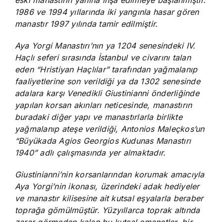
eski manastırın yanına inşa edilmeye başlanmıştır.
1986 ve 1994 yıllarında iki yangınla hasar gören
manastır 1997 yılında tamir edilmiştir.
Aya Yorgi Manastırı’nın ya 1204 senesindeki IV.
Haçlı seferi sırasında İstanbul ve civarını talan
eden “Hristiyan Haçlılar” tarafından yağmalanıp
faaliyetlerine son verildiği ya da 1302 senesinde
adalara karşı Venedikli Giustinianni önderliğinde
yapılan korsan akınları neticesinde, manastırın
buradaki diğer yapı ve manastırlarla birlikte
yağmalanıp ateşe verildiği, Antonios Maleçkos’un
“Büyükada Agios Georgios Kudunas Manastırı
1940” adlı çalışmasında yer almaktadır.
Giustinianni’nin korsanlarından korumak amacıyla
Aya Yorgi’nin ikonası, üzerindeki adak hediyeler
ve manastır kilisesine ait kutsal eşyalarla beraber
toprağa gömülmüştür. Yüzyıllarca toprak altında