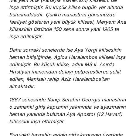
Meryem Ana (Panayia Vlahernon) kilisesini de
inşa ettirmiştir. Bu küçük kilise bugün yer altında
bulunmaktadır. Çünkü manastırın günümüzde
faaliyet gösteren yeni büyük kilisesi, Meryem Ana
kilisesinin üstünde 150 sene sonra yani 1905 te
inşa edilmiştir.
Daha sonraki senelerde ise Aya Yorgi kilisesinin
hemen bitişiğinde, Agios Haralambos kilisesi inşa
edilmiştir. Bu küçük kilise, adını MS II. Asırda
Hristiyan inancından dolayı putperestlerce şehit
edilen, Manisalı rahip Aziz Haralambos’tan
almaktadır.
1867 senesinde Rahip Serafim Georgiu manastırın
o zamanki giriş kapısının yakınında ve ayazmanın
hemen yanında bulunan Aya Apostol (12 Havari)
kilisesini inşa ettirmiştir.
Bugünkü başrahip evinin giriş kapısının üzerinde