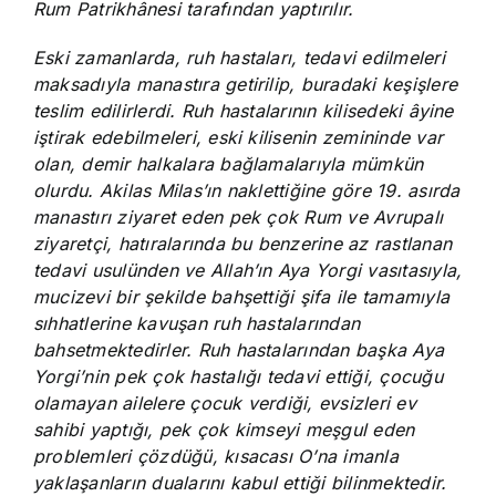
Rum Patrikhânesi tarafından yaptırılır.
Eski zamanlarda, ruh hastaları, tedavi edilmeleri
maksadıyla manastıra getirilip, buradaki keşişlere
teslim edilirlerdi. Ruh hastalarının kilisedeki âyine
iştirak edebilmeleri, eski kilisenin zemininde var
olan, demir halkalara bağlamalarıyla mümkün
olurdu. Akilas Milas’ın naklettiğine göre 19. asırda
manastırı ziyaret eden pek çok Rum ve Avrupalı
ziyaretçi, hatıralarında bu benzerine az rastlanan
tedavi usulünden ve Allah’ın Aya Yorgi vasıtasıyla,
mucizevi bir şekilde bahşettiği şifa ile tamamıyla
sıhhatlerine kavuşan ruh hastalarından
bahsetmektedirler. Ruh hastalarından başka Aya
Yorgi’nin pek çok hastalığı tedavi ettiği, çocuğu
olamayan ailelere çocuk verdiği, evsizleri ev
sahibi yaptığı, pek çok kimseyi meşgul eden
problemleri çözdüğü, kısacası O’na imanla
yaklaşanların dualarını kabul ettiği bilinmektedir.