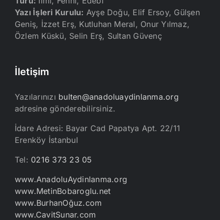
Türü:
İlmi, Fenni, Edebi
Yazı İşleri Kurulu:
Ayşe Doğu, Elif Ersoy, Gülşen
Geniş, İzzet Erş, Kutluhan Meral, Onur Yılmaz,
Özlem Küskü, Selin Erş, Sultan Güvenç
İletişim
Yazılarınızı
bulten@anadoluaydinlanma.org
adresine gönderebilirsiniz.
İdare Adresi: Bayar Cad Papatya Apt. 22/11
Erenköy İstanbul
Tel:
0216 373 23 05
www.AnadoluAydinlanma.org
www.MetinBobaroglu.net
www.BurhanOğuz.com
www.CavitSunar.com