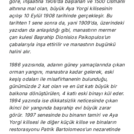
göre, inşaatına 1906’da başlanan ve 1500 Osmanlı
altınına mal olan, büyük Aya Yorgi kilisesinin
açılışı 10 Eylül 1908 tarihinde gerçekleşir. Bu
tarihten 1 sene sonra da, yani 1909’da, üzerindeki
yazıdan da anlaşıldığı gibi, manastırın mermer
çan kulesi Başrahip Dionisios Paikopulos’un
çabalarıyla inşa ettirilir ve manastırın bugünkü
halini alır.
1986 yazısında, adanın güney yamaçlarında çıkan
orman yangını, manastıra kadar gelerek, eski
keşiş odaları ile misafirhanenin bulunduğu,
günümüzde 2 kat olan ve en üst katı büyük bir
balkona dönüştürülen, 4 katlı eski binayı kül eder.
1994 yazında ise dikkatsizlik neticesinde çıkan
ikinci bir yangında başrahip evi büyük zarar
görür. 1997 senesinde bu binanın tamiri ve Aya
Yorgi kilisesi ile diğer küçük kilise ve binaların
restorasyonu Patrik Bartolomeos’un nezaretinde