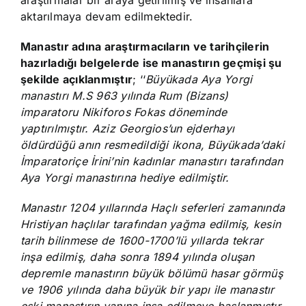
araştırmalar bir araya getirilmiş ve insanlara
aktarılmaya devam edilmektedir.
Manastır adına araştırmacıların ve tarihçilerin
hazırladığı belgelerde ise manastırın geçmişi şu
şekilde açıklanmıştı
r
; ‘‘
Büyükada Aya Yorgi
manastırı M.S 963 yılında Rum (Bizans)
imparatoru Nikiforos Fokas döneminde
yaptırılmıştır. Aziz Georgios’un ejderhayı
öldürdüğü anın resmedildiği ikona, Büyükada’daki
İmparatoriçe İrini’nin kadınlar manastırı tarafından
Aya Yorgi manastırına hediye edilmiştir.
Manastır 1204 yıllarında Haçlı seferleri zamanında
Hristiyan haçlılar tarafından yağma edilmiş, kesin
tarih bilinmese de 1600-1700’lü yıllarda tekrar
inşa edilmiş, daha sonra 1894 yılında oluşan
depremle manastırın büyük bölümü hasar görmüş
ve 1906 yılında daha büyük bir yapı ile manastır