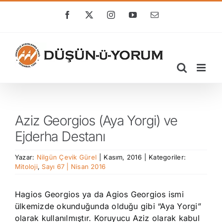
Skip
to
Facebook
X
Instagram
YouTube
E-
posta
content
Aziz Georgios (Aya Yorgi) ve
Ejderha Destanı
Yazar:
Nilgün Çevik Gürel
|
Kasım, 2016
|
Kategoriler:
Mitoloji
,
Sayı 67 | Nisan 2016
Hagios Georgios ya da Agios Georgios ismi
ülkemizde okunduğunda olduğu gibi “Aya Yorgi”
olarak kullanılmıştır. Koruyucu Aziz olarak kabul