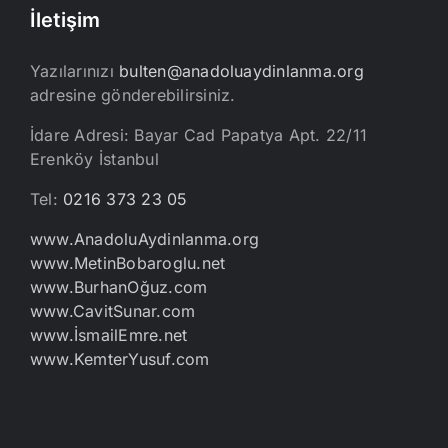
İletişim
Yazılarınızı
bulten@anadoluaydinlanma.org
adresine gönderebilirsiniz.
İdare Adresi: Bayar Cad Papatya Apt. 22/11
Erenköy İstanbul
Tel:
0216 373 23 05
www.AnadoluAydinlanma.org
www.MetinBobaroglu.net
www.BurhanOğuz.com
www.CavitSunar.com
www.İsmailEmre.net
www.KemterYusuf.com