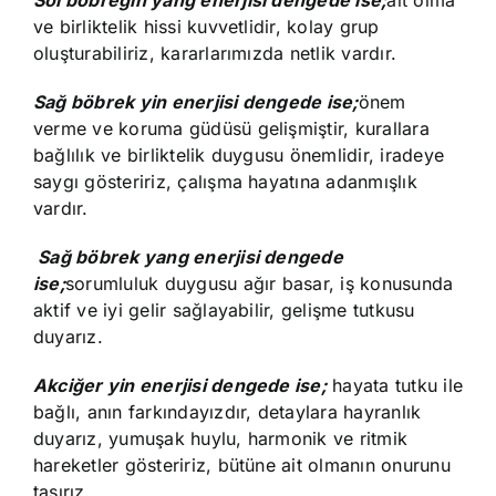
Sol böbreğin yang enerjisi dengede ise;
ait olma
ve birliktelik hissi kuvvetlidir, kolay grup
oluşturabiliriz, kararlarımızda netlik vardır.
Sağ böbrek yin enerjisi dengede ise;
önem
verme ve koruma güdüsü gelişmiştir, kurallara
bağlılık ve birliktelik duygusu önemlidir, iradeye
saygı gösteririz, çalışma hayatına adanmışlık
vardır.
Sağ böbrek yang enerjisi dengede
ise;
sorumluluk duygusu ağır basar, iş konusunda
aktif ve iyi gelir sağlayabilir, gelişme tutkusu
duyarız.
Akciğer yin enerjisi dengede ise;
hayata tutku ile
bağlı, anın farkındayızdır, detaylara hayranlık
duyarız, yumuşak huylu, harmonik ve ritmik
hareketler gösteririz, bütüne ait olmanın onurunu
taşırız.