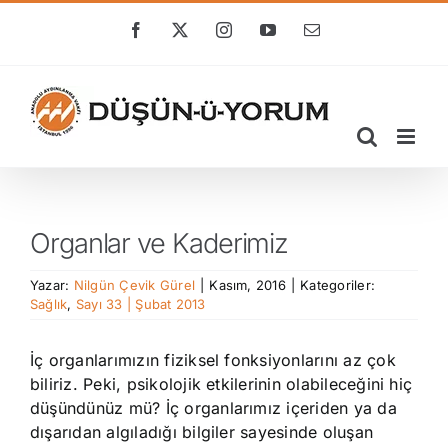
Skip
to
Facebook
X
Instagram
YouTube
E-
posta
content
Organlar ve Kaderimiz
Yazar:
Nilgün Çevik Gürel
|
Kasım, 2016
|
Kategoriler:
Sağlık
,
Sayı 33 | Şubat 2013
İç organlarımızın fiziksel fonksiyonlarını az çok
biliriz. Peki, psikolojik etkilerinin olabileceğini hiç
düşündünüz mü? İç organlarımız içeriden ya da
dışarıdan algıladığı bilgiler sayesinde oluşan