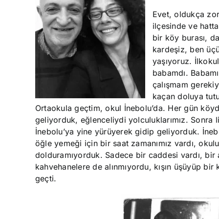
Evet, oldukça zo
ilçesinde ve hat
bir köy burası, d
kardeşiz, ben üç
yaşıyoruz. İlkok
babamdı. Babamın
çalışmam gerekiy
kaçan doluya tutu
Ortaokula geçtim, okul İnebolu’da. Her gün köyd
geliyorduk, eğlenceliydi yolculuklarımız. Sonra
İnebolu’ya yine yürüyerek gidip geliyorduk. İneb
öğle yemeği için bir saat zamanımız vardı, okul
dolduramıyorduk. Sadece bir caddesi vardı, bir 
kahvehanelere de alınmıyordu, kışın üşüyüp bir k
geçti.