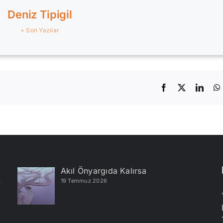
Deniz Tipigil
+ Son Yazılar
Facebook
X
Linke
Akıl Önyargıda Kalırsa
19 Temmuz 2026