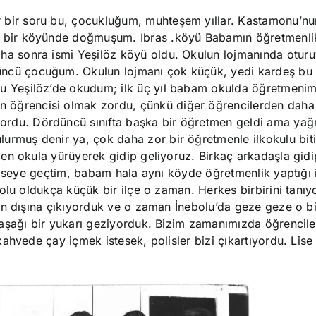
r bir soru bu, çocukluğum, muhteşem yıllar. Kastamonu’nu
ta bir köyünde doğmuşum. Ibras
köyü.
Babamın öğretmenlik
aha sonra ismi Yeşilöz köyü oldu. Okulun lojmanında otur
üncü çocuğum. Okulun lojmanı çok küçük, yedi kardeş bu
ulu Yeşilöz’de okudum; ilk üç yıl babam okulda öğretmeni
 öğrencisi olmak zordu, çünkü diğer öğrencilerden daha
ordu. Dördüncü sınıfta başka bir öğretmen geldi ama ya
lurmuş denir ya, çok daha zor bir öğretmenle ilkokulu bit
en okula yürüyerek gidip geliyoruz. Birkaç arkadaşla gidi
 liseye geçtim, babam hala aynı köyde öğretmenlik yaptığı
olu oldukça küçük bir ilçe o zaman. Herkes birbirini tanıy
un dışına çıkıyorduk ve o zaman İnebolu’da geze geze o bi
aşağı bir yukarı geziyorduk. Bizim zamanımızda öğrencile
ahvede çay içmek istesek, polisler bizi çıkartıyordu. Lise