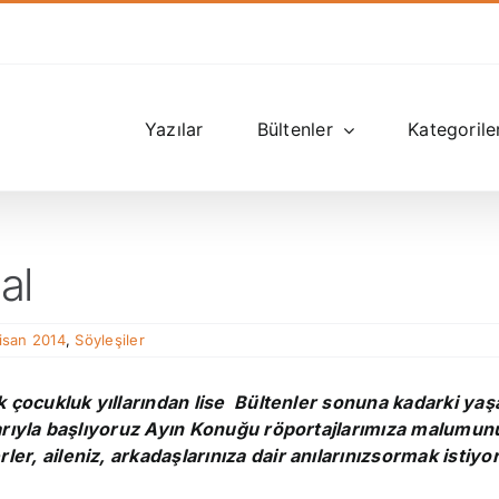
Yazılar
Bültenler
Kategorile
al
Nisan 2014
,
Söyleşiler
k çocukluk yıllarından lise
Bültenler sonuna kadarki ya
larıyla başlıyoruz Ayın Konuğu röportajlarımıza malumu
r, aileniz, arkadaşlarınıza dair anılarınız
sormak istiyo