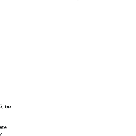
ü, bu
ete
7
.