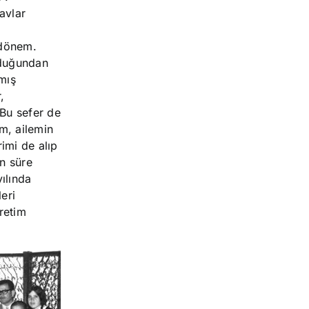
avlar
i
 dönem.
olduğundan
mış
,
 Bu sefer de
im, ailemin
imi de alıp
un süre
ılında
eri
retim