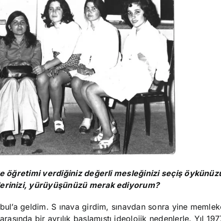
 ve öğretimi verdiğiniz değerli mesleğinizi seçiş öykünüz
lerinizi, yürüyüşünü
zü merak ediyorum?
nbul’a geldim. S
ınava girdim, sınavdan sonra yine memlek
sında bir ayrılık başlamıştı ideolojik nedenlerle. Yıl 197