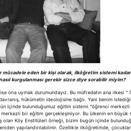
dır mücadele eden bir kişi olarak, ilköğretim sistemi kada
nasıl kurgulanması gerekir sizce diye sorabilir miyim?
ne ise ona uymak durumundayız. Bu müfredatın ana ilkesi “
 davranış,
hükümetin ideolojisine bağlı. Yani benim istediğ
gün içinde bulunduğumuz eğitim sistemi “öğrenci merkezli 
 merkezli
bir eğitim gerçekleşmiyor. Bu ülkenin en büyük sı
uş olan Köy Enstitüleri
örneği
, bizim bugün
içinde bulundu
eniden yapılandırılabilinir. Özellikle ilköğretimde, çocukla