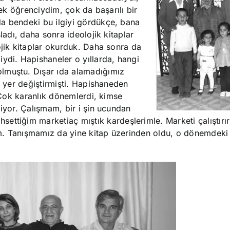
tek öğrenciydim, çok da başarılı bir
da bendeki bu ilgiyi gördükçe, bana
ladı, daha sonra ideolojik kitaplar
ojik kitaplar okurduk. Daha sonra da
ydi. Hapishaneler o yıllarda, hangi
olmuştu. Dışar
ı
da alamadığımız
a yer değiştirmişti. Hapishaneden
. Çok karanlık dönemlerdi, kimse
liyor. Çalışmam, bir i şin ucundan
hsettiğim marketi
aç
mıştık kardeşlerimle. Marketi çalıştırı
m. Tanışmamız da yine kitap üzerinden oldu, o dönemdeki