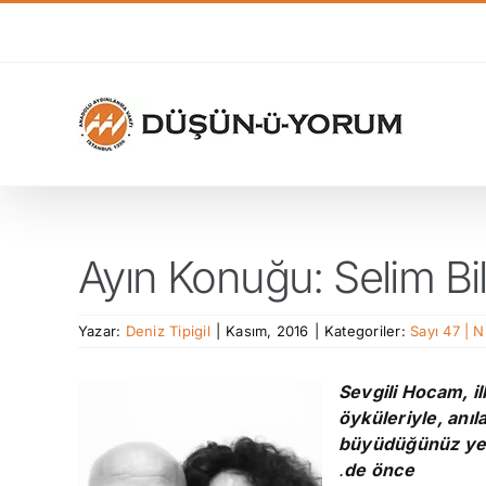
Skip
to
content
Ayın Konuğu: Selim Bil
Yazar:
Deniz Tipigil
|
Kasım, 2016
|
Kategoriler:
Sayı 47 | 
Sevgili Hocam, il
öyküleriyle, anı
büyüdüğünüz yerle
.
de önce