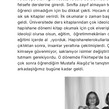
felsefe derslerine girerdi. Sınıfta zayıf almayan 
öğrenci olmadığım için bu dikkat çekti. Hocam 
sık sık kitaplar verirdi. İlk okumalar o zaman baş
geldi. Üniversitede ders kitaplarından çok ideol
hapishane dönemi kitap okumak için çok elverişli
ideoloji olursa olsun, eğitim,
öğretim
mekânları 
eğitimi içerde al
ıyorduk. Hapishaneler,
okullarl
çıktıktan sonra, insanlar yeraltına çekilmişlerdi
kimseye güvenmiyor, saklanıyor isimler değiştiri
tutmam gerekiyordu. O dönemde Fikirtepe’de ba
çok sonra öğrendiğim Mustafa Alagöz’le tanıştı
arkadaşlığımız bugüne kadar geldi.