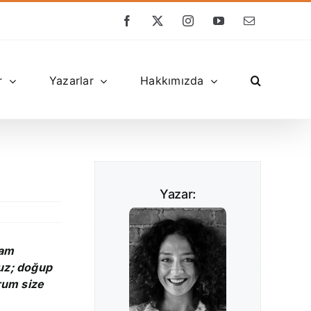
Facebook
X
Instagram
YouTube
E-
posta
r
Yazarlar
Hakkımızda
Yazar:
şam
nuz; doğup
rum size