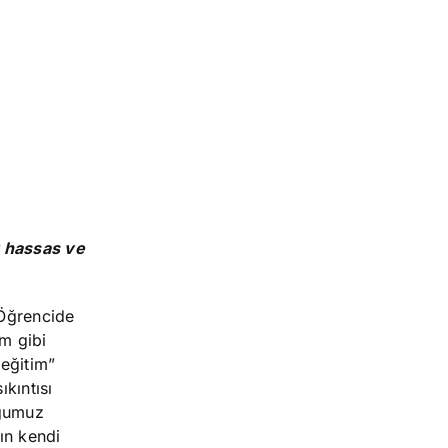
r hassas ve
 Öğrencide
im gibi
eğitim”
kıntısı
ğumuz
rın kendi