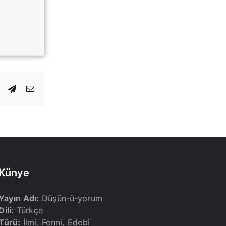
dIn
WhatsApp
Telegram
E-
posta
Künye
Yayın Adı:
Düşün-ü-yorum
Dili:
Türkçe
Türü:
İlmi, Fenni, Edebi