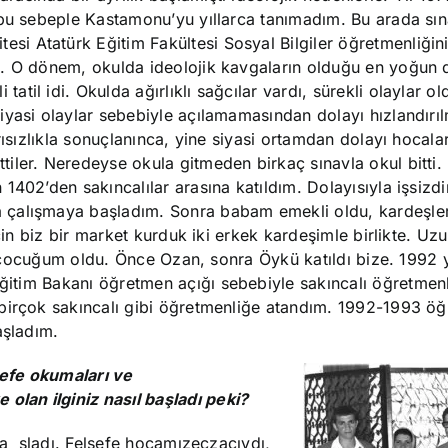
; bu sebeple Kastamonu’yu
yıllarca tanımadım. Bu arada sın
si Atatürk Eğitim Fakültesi Sosyal Bilgiler öğretmenliğin
ü. O dönem, okulda ideolojik kavgaların olduğu en yoğun
til idi. Okulda ağırlıklı sağcılar vardı, sürekli olaylar 
iyasi olaylar sebebiyle açılamamasından dolayı hızlandırıl
rısızlıkla sonuçlanınca, yine siyasi ortamdan dolayı hocalar
iler. Neredeyse okula gitmeden birkaç sınavla okul bitti.
1402’den sakıncalılar arasına katıldım. Dolayısıyla işsizd
 çalışmaya başladım. Sonra babam emekli oldu, kardeşler
çin biz bir market kurduk iki erkek kardeşimle birlikte. Uz
ki çocuğum oldu. Önce Ozan, sonra Öykü katıldı bize. 1992 y
Eğitim Bakanı
öğretmen açığı sebebiyle sakıncalı öğretmenl
birçok sakıncalı gibi öğretmenliğe atandım. 1992-1993 öğ
aşladım.
sefe okumaları ve
 olan ilginiz nasıl başladı peki?
ba
şladı. Felsefe hocamız
eczacıydı,