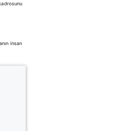
m kadrosunu
anın insan