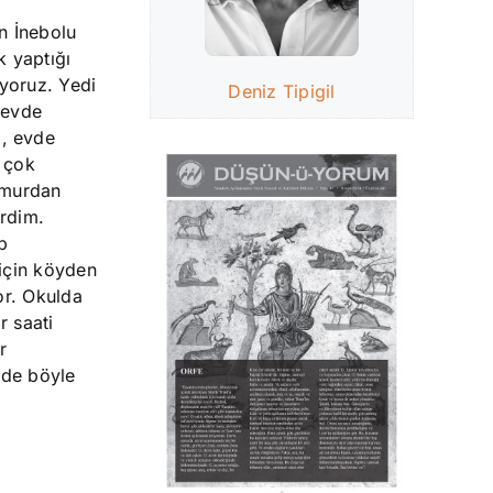
n İnebolu
 yaptığı
uyoruz. Yedi
Deniz Tipigil
 evde
m, evde
 çok
ğmurdan
irdim.
p
 için köyden
or. Okulda
r saati
r
 de böyle