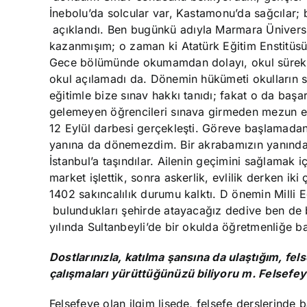
İnebolu’da solcular var, Kastamonu’da sağcılar
açıklandı. B
en bugünkü adıyla Marmara Üniversite
kazanmışım; o zaman ki Atatürk Eğitim Enstitüs
Gece bölümünde okumamdan dolayı, okul sürekli ta
okul açılamadı da. Dönemin hükümeti okulların s
eğitimle bize sınav hakkı tanıdı; fakat o da başa
gelemeyen öğrencileri sınava girmeden mezun ett
12 Eylül darbesi gerçekleşti. Göreve başlamadan 
yanına da dönemezdim. Bir akrabamızın yanında
İstanbul’a taşındılar. Ailenin geçimini sağlamak i
market işlettik, sonra askerlik, evlilik derken i
1402 sakıncalılık durumu kalktı. D
önemin
Milli 
bulundukları şehirde atayacağız dedi
ve ben de 
yılında Sultanbeyli’de bir okulda öğretmenliğe b
Dostlarınızla, katılma şansına da ulaştığım, fel
çalışmaları
yürüttüğünüzü biliyoru
m. Felsefeye
Felsefeye olan ilgim lisede, felsefe derslerinde 