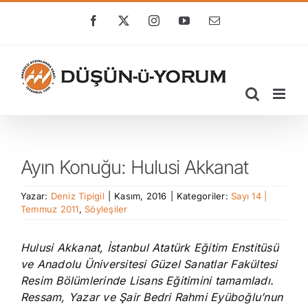
Skip
to
Facebook
X
Instagram
YouTube
E-
posta
content
Ayın Konuğu: Hulusi Akkanat
Yazar:
Deniz Tipigil
|
Kasım, 2016
|
Kategoriler:
Sayı 14 |
Temmuz 2011
,
Söyleşiler
Hulusi Akkanat, İstanbul Atatürk Eğitim Enstitüsü
ve Anadolu Üniversitesi Güzel Sanatlar Fakültesi
Resim Bölümlerinde Lisans Eğitimini tamamladı.
Ressam, Yazar ve Şair Bedri Rahmi Eyüboğlu’nun