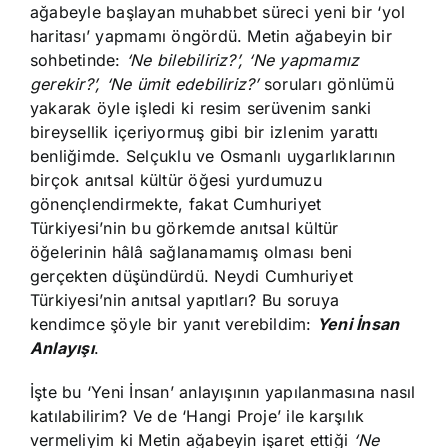
ağabeyle başlayan muhabbet süreci yeni bir ‘yol
haritası’ yapmamı öngördü. Metin ağabeyin bir
sohbetinde:
‘Ne bilebiliriz?’, ‘Ne yapmamız
gerekir?’, ‘Ne ümit edebiliriz?’
soruları gönlümü
yakarak öyle işledi ki resim serüvenim sanki
bireysellik içeriyormuş gibi bir izlenim yarattı
benliğimde. Selçuklu ve Osmanlı uygarlıklarının
birçok anıtsal kültür öğesi yurdumuzu
gönençlendirmekte, fakat Cumhuriyet
Türkiyesi’nin bu görkemde anıtsal kültür
öğelerinin hâlâ sağlanamamış olması beni
gerçekten düşündürdü. Neydi Cumhuriyet
Türkiyesi’nin anıtsal yapıtları? Bu soruya
kendimce şöyle bir yanıt verebildim:
Yeni İnsan
Anlayışı
.
İşte bu ‘Yeni İnsan’ anlayışının yapılanmasına nasıl
katılabilirim? Ve de ‘Hangi Proje’ ile karşılık
vermeliyim ki Metin ağabeyin işaret ettiği
‘Ne