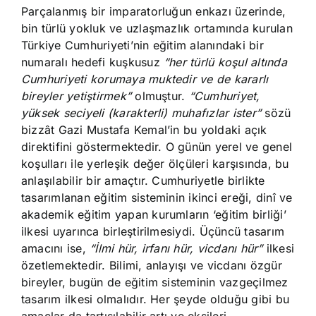
Parçalanmış bir imparatorluğun enkazı üzerinde,
bin türlü yokluk ve uzlaşmazlık ortamında kurulan
Türkiye Cumhuriyeti’nin eğitim alanındaki bir
numaralı hedefi kuşkusuz
“her türlü koşul altında
Cumhuriyeti korumaya muktedir ve de kararlı
bireyler yetiştirmek”
olmuştur.
“Cumhuriyet,
yüksek seciyeli (karakterli) muhafızlar ister”
sözü
bizzât Gazi Mustafa Kemal’in bu yoldaki açık
direktifini göstermektedir. O günün yerel ve genel
koşulları ile yerleşik değer ölçüleri karşısında, bu
anlaşılabilir bir amaçtır. Cumhuriyetle birlikte
tasarımlanan eğitim sisteminin ikinci ereği, dinî ve
akademik eğitim yapan kurumların ‘eğitim birliği’
ilkesi uyarınca birleştirilmesiydi. Üçüncü tasarım
amacını ise,
“İlmi hür, irfanı hür, vicdanı hür”
ilkesi
özetlemektedir. Bilimi, anlayışı ve vicdanı özgür
bireyler, bugün de eğitim sisteminin vazgeçilmez
tasarım ilkesi olmalıdır. Her şeyde olduğu gibi bu