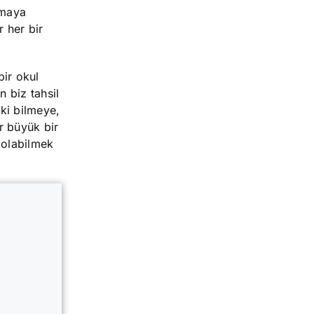
pmaya
r her bir
bir okul
n biz tahsil
ki bilmeye,
r büyük bir
 olabilmek