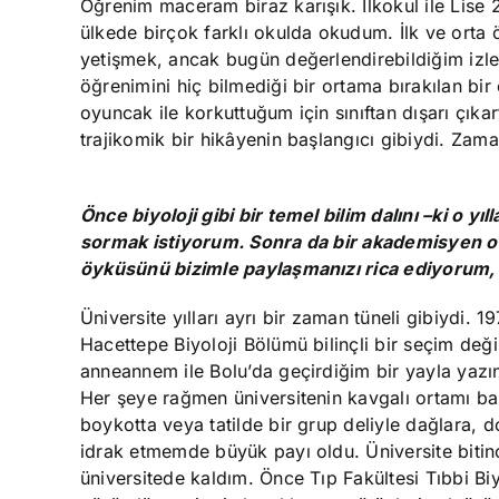
Öğrenim maceram biraz karışık. İlkokul ile Lise 2
ülkede birçok farklı okulda okudum. İlk ve orta 
yetişmek, ancak bugün değerlendirebildiğim izler
öğrenimini hiç bilmediği bir ortama bırakılan b
oyuncak ile korkuttuğum için sınıftan dışarı çıka
trajikomik bir hikâyenin başlangıcı gibiydi. Zam
Önce biyoloji gibi bir temel bilim dalını –ki o 
sormak istiyorum. Sonra da bir akademisyen ol
öyküsünü bizimle paylaşmanızı rica ediyorum, 
Üniversite yılları ayrı bir zaman tüneli gibiydi. 1
Hacettepe Biyoloji Bölümü bilinçli bir seçim deği
anneannem ile Bolu’da geçirdiğim bir yayla yazın
Her şeye rağmen üniversitenin kavgalı ortamı 
boykotta veya tatilde bir grup deliyle dağlara,
idrak etmemde büyük payı oldu. Üniversite bitince
üniversitede kaldım. Önce Tıp Fakültesi Tıbbi Bi