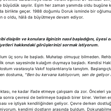
te büyüdük sayılır. Eşim her zaman yanımda oldu bugüne 
z da birlikte geçer. 1988 doğumlu Doruk isminde bir oğlumu
ten o oldu, hâlâ da büyütmeye devam ediyor.
bi disiplin ve konulara ilginizin nasıl başladığını, üyesi
yetleri hakkındaki görüşlerinizi sormak istiyorum.
malum üç soru ile başladı. Muhatap olmuşuz bilmeden. Rehb
İlk onun sayesinde kulağım duymaya başladı. Kendisi Hak
ostum vasıtasıyla Vakıf toplantılarıyla tanıştım. Başlangıçt
iren dostuma, “
Ben bu kervana katılıyorum, sen de geliyor
oktası, ne kadar ifade etmeye çalışsam da zor. Önceleri ya
a sonra çevresi de belirmeye başladı birer birer. Verilen 
ası ve iştiyak kendiliğinden geliyor. Çevre derken dostluğ
bilmiyorum, kendimi dostların arasında buldum. Dokunabilm