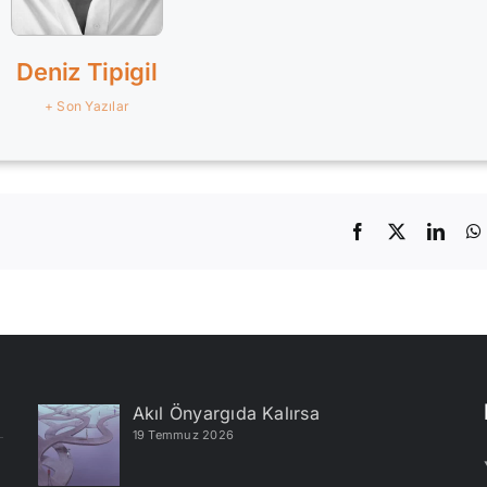
Deniz Tipigil
+ Son Yazılar
Facebook
X
Linke
Akıl Önyargıda Kalırsa
19 Temmuz 2026