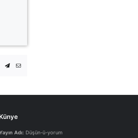
dIn
WhatsApp
Telegram
E-
posta
Künye
Yayın Adı:
Düşün-ü-yorum