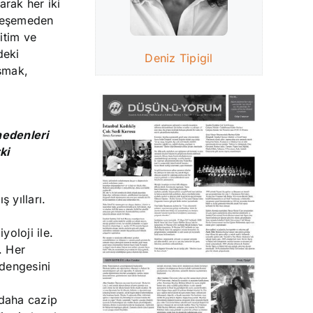
arak her iki
şleşemeden
itim ve
deki
Deniz Tipigil
aşmak,
nedenleri
ki
 yılları.
oloji ile.
. Her
 dengesini
 daha cazip