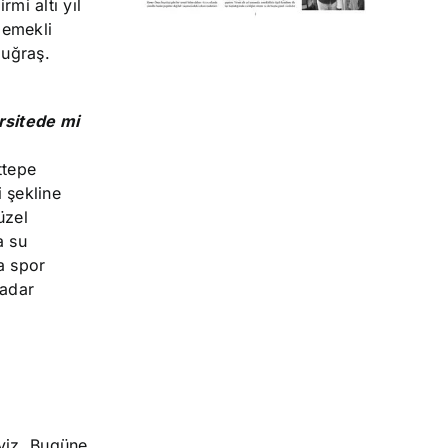
mi altı yıl
 emekli
 uğraş.
rsitede mi
ttepe
 şekline
üzel
a su
a spor
kadar
iyiz. Bugüne