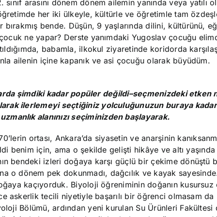
. sınıf arasını dönem dönem ailemin yanında veya yatılı ol
öğretimde her iki ülkeyle, kültürle ve öğretimle tam özde
 bırakmış bende. Düşün, 9 yaşlarında dilini, kültürünü, eğ
ir çocuk ne yapar? Derste yanımdaki Yugoslav çocuğu elim
rtıldığımda, babamla, ilkokul ziyaretinde koridorda karşıl
anla ailenin içine kapanık ve asi çocuğu olarak büyüdüm.
yıllarda şimdiki kadar popüler değildi–seçmenizdeki etken 
arak ilerlemeyi seçtiğiniz yolculuğunuzun buraya kadar
uzmanlık alanınızı seçiminizden başlayarak.
970’lerin ortası, Ankara’da siyasetin ve anarşinin kanıksanmış
ldi benim için, ama o şekilde gelişti hikâye ve altı yaşında
ın bendeki izleri doğaya karşı güçlü bir çekime dönüştü biy
bana o dönem pek dokunmadı, dağcılık ve kayak sayesinde
 doğaya kaçıyorduk. Biyoloji öğreniminin doğanın kusursuz
 askerlik tecili niyetiyle başarılı bir öğrenci olmasam da
yoloji Bölümü, ardından yeni kurulan Su Ürünleri Fakültesi