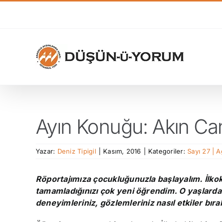
Skip
to
content
Ayın Konuğu: Akın C
Yazar:
Deniz Tipigil
|
Kasım, 2016
|
Kategoriler:
Sayı 27 | 
Röportajımıza çocukluğunuzla başlayalım. İlko
tamamladığınızı çok yeni öğrendim. O yaşlarda
deneyimleriniz, gözlemleriniz nasıl etkiler bır