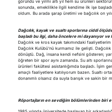
göründü ve yirmi altı yıl hem su ürünleri sektör
sonunda, emeklilikle ilgili kendime ilk işe başl
oldum. Bu arada şarap üretimi ve bağcılık on yıl
Dağcılık, kayak ve sualtı sporlarına ciddi ölçü
başladı bu ilgi, daha öncelere mi dayanıyor v
Dağcılık ve kros kayak takımındaki faaliyetlerim 
Dağcılık Kulübü’nü kurmamız ile gelişti. Dağcılık
dönüştü. Dağ, insana kendi nefsini gösteren; ya
öğreten bir spor aynı zamanda. Su altı sporları
ürünleri fakültesi asistanlığımda başladı. İşim g
amaçlı faaliyetlere katılıyorum bazen. Sualtı ort
donanımlı olsanız da suyla barışık ve sakin bir 
Röportajların en sevdiğim bölümlerinden biri ev
1985 yılında üniversitede başlayan bir arkadaşlığ