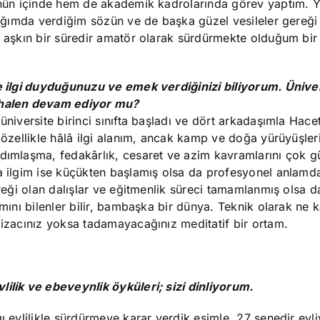
ünün içinde hem de akademik kadrolarında görev yaptım. Yir
adığımda verdiğim sözün ve de başka güzel vesileler gereği
ı aşkın bir süredir amatör olarak sürdürmekte olduğum bir
de ilgi duyduğunuzu ve emek verdiğinizi biliyorum. Ünive
e halen devam ediyor mu?
üniversite birinci sınıfta başladı ve dört arkadaşımla Hace
 özellikle hâlâ ilgi alanım, ancak kamp ve doğa yürüyüşleri
rdımlaşma, fedakârlık, cesaret ve azim kavramlarını çok g
na ilgim ise küçükten başlamış olsa da profesyonel anlamd
ereği olan dalışlar ve eğitmenlik süreci tamamlanmış olsa d
amını bilenler bilir, bambaşka bir dünya. Teknik olarak ne 
mizacınız yoksa tadamayacağınız meditatif bir ortam.
lilik ve ebeveynlik öyküleri; sizi dinliyorum.
ı evlilikle sürdürmeye karar verdik eşimle. 27 senedir evl