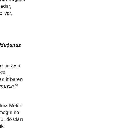
kadar,
z var,
 olduğunuz
erim aynı
k’a
an itibaren
 musun?
”
lnız Metin
emeğin ne
u, dostları
ek