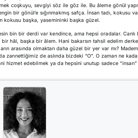
ilmek coşkuyu, sevgiyi söz ile göz ile. Bu âleme gönül ya
engin bir gönül’e sığınmakmış safça. İnsan tadı, kokusu va
lün kokusu başka, yasemininki başka güzel.
sin bin bir derdi var kendince, ama hepsi oradalar. Canlı 
a bir hâl, başka bir âlem. Hani bakarsın tahsil edelim derke
ların arasında olmaktan daha güzel bir yer var mı? Madem
da zannettiğimiz de aslında bizdeki “O”. O zaman ne kada
ni hizmet edebilmek ya da hepsini unutup sadece “insan”