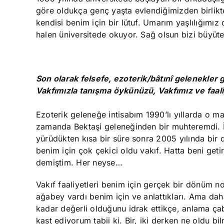
göre oldukça genç yaşta evlendiğimizden birlik
kendisi benim için bir lütuf. Umarım yaşlılığımı
halen üniversitede okuyor. Sağ olsun bizi büyü
Son olarak felsefe, ezoterik/bâtınî gelenekler gi
Vakfımızla tanışma öykünüzü, Vakfımız ve faali
Ezoterik geleneğe intisabım 1990’lı yıllarda o 
zamanda Bektaşi geleneğinden bir muhteremdi. 
yürüdükten kısa bir süre sonra 2005 yılında bir d
benim için çok çekici oldu vakıf. Hatta beni get
demiştim. Her neyse…
Vakıf faaliyetleri benim için gerçek bir dönüm n
ağabey vardı benim için ve anlattıkları. Ama dah
kadar değerli olduğunu idrak ettikçe, anlama çab
kast ediyorum tabii ki. Bir, iki derken ne oldu 