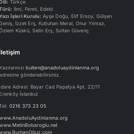
Dili:
Türkçe
Türü:
İlmi, Fenni, Edebi
Yazı İşleri Kurulu:
Ayşe Doğu, Elif Ersoy, Gülşen
Geniş, İzzet Erş, Kutluhan Meral, Onur Yılmaz,
Özlem Küskü, Selin Erş, Sultan Güvenç
İletişim
Yazılarınızı
bulten@anadoluaydinlanma.org
adresine gönderebilirsiniz.
İdare Adresi: Bayar Cad Papatya Apt. 22/11
Erenköy İstanbul
Tel:
0216 373 23 05
www.AnadoluAydinlanma.org
www.MetinBobaroglu.net
www.BurhanOğuz.com