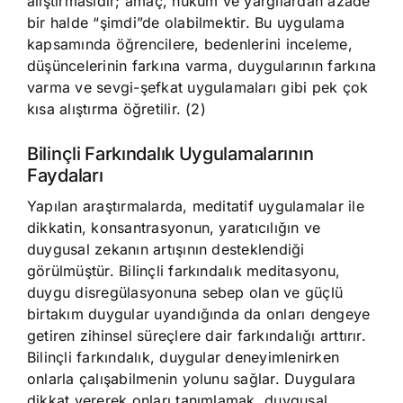
alıştırmasıdır; amaç, hüküm ve yargılardan azade
bir halde “şimdi”de olabilmektir. Bu uygulama
kapsamında öğrencilere, bedenlerini inceleme,
düşüncelerinin farkına varma, duygularının farkına
varma ve sevgi-şefkat uygulamaları gibi pek çok
kısa alıştırma öğretilir. (2)
Bilinçli Farkındalık Uygulamalarının
Faydaları
Yapılan araştırmalarda, meditatif uygulamalar ile
dikkatin, konsantrasyonun, yaratıcılığın ve
duygusal zekanın artışının desteklendiği
görülmüştür. Bilinçli farkındalık meditasyonu,
duygu disregülasyonuna sebep olan ve güçlü
birtakım duygular uyandığında da onları dengeye
getiren zihinsel süreçlere dair farkındalığı arttırır.
Bilinçli farkındalık, duygular deneyimlenirken
onlarla çalışabilmenin yolunu sağlar. Duygulara
dikkat vererek onları tanımlamak, duygusal