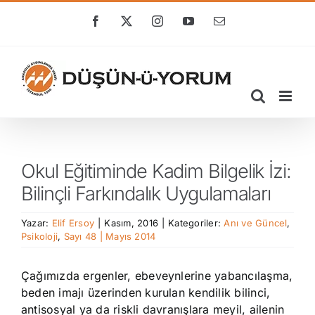
Skip
to
Facebook
X
Instagram
YouTube
E-
posta
content
Okul Eğitiminde Kadim Bilgelik İzi:
Bilinçli Farkındalık Uygulamaları
Yazar:
Elif Ersoy
|
Kasım, 2016
|
Kategoriler:
Anı ve Güncel
,
Psikoloji
,
Sayı 48 | Mayıs 2014
Çağımızda ergenler, ebeveynlerine yabancılaşma,
beden imajı üzerinden kurulan kendilik bilinci,
antisosyal ya da riskli davranışlara meyil, ailenin