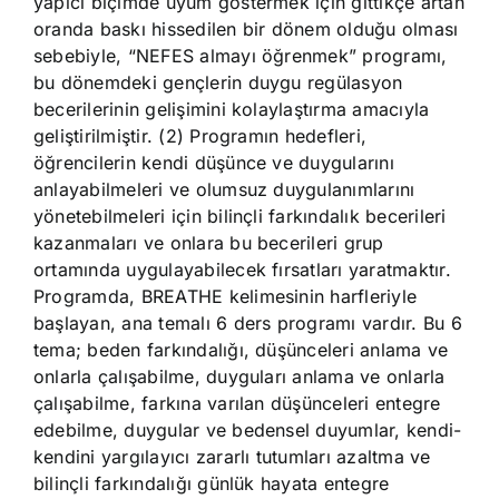
yapıcı biçimde uyum göstermek için gittikçe artan
oranda baskı hissedilen bir dönem olduğu olması
sebebiyle, “NEFES almayı öğrenmek” programı,
bu dönemdeki gençlerin duygu regülasyon
becerilerinin gelişimini kolaylaştırma amacıyla
geliştirilmiştir. (2) Programın hedefleri,
öğrencilerin kendi düşünce ve duygularını
anlayabilmeleri ve olumsuz duygulanımlarını
yönetebilmeleri için bilinçli farkındalık becerileri
kazanmaları ve onlara bu becerileri grup
ortamında uygulayabilecek fırsatları yaratmaktır.
Programda, BREATHE kelimesinin harfleriyle
başlayan, ana temalı 6 ders programı vardır. Bu 6
tema; beden farkındalığı, düşünceleri anlama ve
onlarla çalışabilme, duyguları anlama ve onlarla
çalışabilme, farkına varılan düşünceleri entegre
edebilme, duygular ve bedensel duyumlar, kendi-
kendini yargılayıcı zararlı tutumları azaltma ve
bilinçli farkındalığı günlük hayata entegre