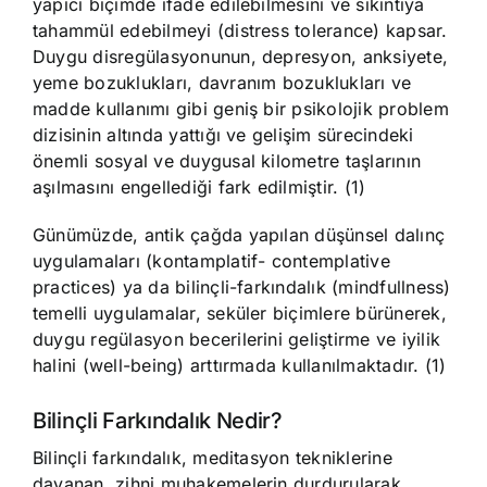
yapıcı biçimde ifade edilebilmesini ve sıkıntıya
tahammül edebilmeyi (distress tolerance) kapsar.
Duygu disregülasyonunun, depresyon, anksiyete,
yeme bozuklukları, davranım bozuklukları ve
madde kullanımı gibi geniş bir psikolojik problem
dizisinin altında yattığı ve gelişim sürecindeki
önemli sosyal ve duygusal kilometre taşlarının
aşılmasını engellediği fark edilmiştir. (1)
Günümüzde, antik çağda yapılan düşünsel dalınç
uygulamaları (kontamplatif- contemplative
practices) ya da bilinçli-farkındalık (mindfullness)
temelli uygulamalar, seküler biçimlere bürünerek,
duygu regülasyon becerilerini geliştirme ve iyilik
halini (well-being) arttırmada kullanılmaktadır. (1)
Bilinçli Farkındalık Nedir?
Bilinçli farkındalık, meditasyon tekniklerine
dayanan, zihni muhakemelerin durdurularak,