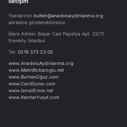
İletişim
Yazılarınızı
bulten@anadoluaydinlanma.org
adresine gönderebilirsiniz.
İdare Adresi: Bayar Cad Papatya Apt. 22/11
Erenköy İstanbul
Tel:
0216 373 23 05
www.AnadoluAydinlanma.org
www.MetinBobaroglu.net
www.BurhanOğuz.com
www.CavitSunar.com
www.İsmailEmre.net
www.KemterYusuf.com