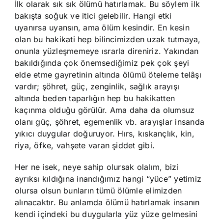
İlk olarak sık sık ölümü hatırlamak. Bu söylem ilk
bakışta soğuk ve itici gelebilir. Hangi etki
uyanırsa uyansın, ama ölüm kesindir. En kesin
olan bu hakikati hep bilincimizden uzak tutmaya,
onunla yüzleşmemeye ısrarla direniriz. Yakından
bakıldığında çok önemsediğimiz pek çok şeyi
elde etme gayretinin altında ölümü öteleme telâşı
vardır; şöhret, güç, zenginlik, sağlık arayışı
altında beden taparlığın hep bu hakikatten
kaçınma olduğu görülür. Ama daha da olumsuz
olanı güç, şöhret, egemenlik vb. arayışlar insanda
yıkıcı duygular doğuruyor. Hırs, kıskançlık, kin,
riya, öfke, vahşete varan şiddet gibi.
Her ne isek, neye sahip olursak olalım, bizi
ayrıksı kıldığına inandığımız hangi “yüce” yetimiz
olursa olsun bunların tümü ölümle elimizden
alınacaktır. Bu anlamda ölümü hatırlamak insanın
kendi içindeki bu duygularla yüz yüze gelmesini