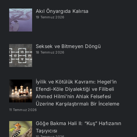
Akıl Önyargıda Kalırsa
19 Temmuz 2026
Seksek ve Bitmeyen Döngü
18 Temmuz 2026
İyilik ve Kötülük Kavramı: Hegel’in
Efendi-Köle Diyalektiği ve Filibeli
Ahmed Hilmi’nin Ahlak Felsefesi
Üzerine Karşılaştırmalı Bir İnceleme
11 Temmuz 2026
Göğe Bakma Hali II: “Kuş” Hafızanın
Taşıyıcısı
10 Temmuz 2026