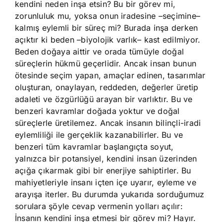
kendini neden inşa etsin? Bu bir görev mi,
zorunluluk mu, yoksa onun iradesine –seçimine–
kalmış eylemli bir süreç mi? Burada inşa derken
açıktır ki beden –biyolojik varlık– kast edilmiyor.
Beden doğaya aittir ve orada tümüyle doğal
süreçlerin hükmü geçerlidir. Ancak insan bunun
ötesinde seçim yapan, amaçlar edinen, tasarımlar
oluşturan, onaylayan, reddeden, değerler üretip
adaleti ve özgürlüğü arayan bir varlıktır. Bu ve
benzeri kavramlar doğada yoktur ve doğal
süreçlerle üretilemez. Ancak insanın bilinçli-iradi
eylemliliği ile gerçeklik kazanabilirler. Bu ve
benzeri tüm kavramlar başlangıçta soyut,
yalnızca bir potansiyel, kendini insan üzerinden
açığa çıkarmak gibi bir enerjiye sahiptirler. Bu
mahiyetleriyle insanı içten içe uyarır, eyleme ve
arayışa iterler. Bu durumda yukarıda sorduğumuz
sorulara şöyle cevap vermenin yolları açılır:
İnsanın kendini inşa etmesi bir görev mi? Hayır.