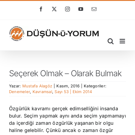
Skip
to
Facebook
X
Instagram
YouTube
E-
posta
content
Seçerek Olmak – Olarak Bulmak
Yazar:
Mustafa Alagöz
|
Kasım, 2016
|
Kategoriler:
Denemeler
,
Kavramsal
,
Sayı 53 | Ekim 2014
Özgürlük kavramı gerçek edimselliğini insanda
bulur. Seçim yapmak aynı anda seçim yapmamayı
da içerdiği zaman özgürlük yaşanan bir olgu
haline gelebilir. Çünkü ancak o zaman özgür