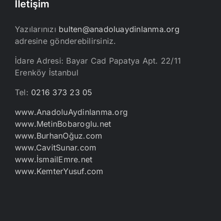
İletişim
Yazılarınızı
bulten@anadoluaydinlanma.org
adresine gönderebilirsiniz.
İdare Adresi: Bayar Cad Papatya Apt. 22/11
Erenköy İstanbul
Tel:
0216 373 23 05
www.AnadoluAydinlanma.org
www.MetinBobaroglu.net
www.BurhanOğuz.com
www.CavitSunar.com
www.İsmailEmre.net
www.KemterYusuf.com