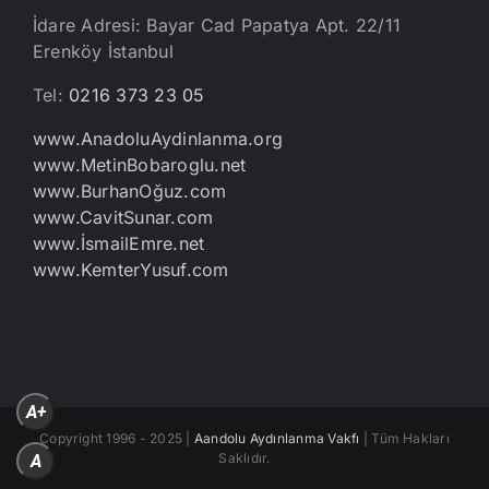
İdare Adresi: Bayar Cad Papatya Apt. 22/11
Erenköy İstanbul
Tel:
0216 373 23 05
www.AnadoluAydinlanma.org
www.MetinBobaroglu.net
www.BurhanOğuz.com
www.CavitSunar.com
www.İsmailEmre.net
www.KemterYusuf.com
A+
Copyright 1996 - 2025 |
Aandolu Aydınlanma Vakfı
| Tüm Hakları
Saklıdır.
A