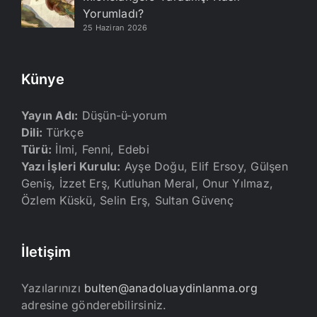
Yorumladı?
25 Haziran 2026
Künye
Yayın Adı:
Düşün-ü-yorum
Dili:
Türkçe
Türü:
İlmi, Fenni, Edebi
Yazı İşleri Kurulu:
Ayşe Doğu, Elif Ersoy, Gülşen
Geniş, İzzet Erş, Kutluhan Meral, Onur Yılmaz,
Özlem Küskü, Selin Erş, Sultan Güvenç
İletişim
Yazılarınızı
bulten@anadoluaydinlanma.org
adresine gönderebilirsiniz.