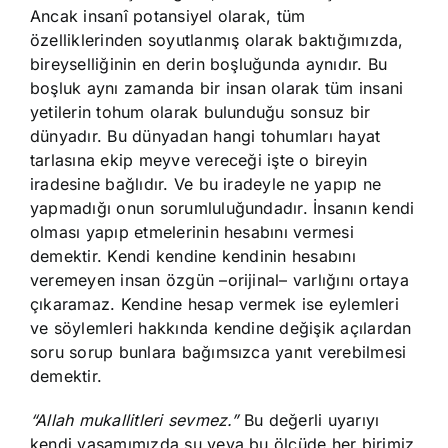
Ancak insanî potansiyel olarak, tüm
özelliklerinden soyutlanmış olarak baktığımızda,
bireyselliğinin en derin boşluğunda aynıdır. Bu
boşluk aynı zamanda bir insan olarak tüm insani
yetilerin tohum olarak bulunduğu sonsuz bir
dünyadır. Bu dünyadan hangi tohumları hayat
tarlasına ekip meyve vereceği işte o bireyin
iradesine bağlıdır. Ve bu iradeyle ne yapıp ne
yapmadığı onun sorumluluğundadır. İnsanın kendi
olması yapıp etmelerinin hesabını vermesi
demektir. Kendi kendine kendinin hesabını
veremeyen insan özgün –orijinal– varlığını ortaya
çıkaramaz. Kendine hesap vermek ise eylemleri
ve söylemleri hakkında kendine değişik açılardan
soru sorup bunlara bağımsızca yanıt verebilmesi
demektir.
“Allah mukallitleri sevmez.”
Bu değerli uyarıyı
kendi yaşamımızda şu veya bu ölçüde her birimiz