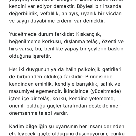
kendini var ediyor demektir. Böylesi bir insanda
değerbilirlik, vefalılık, anlayış, uyanık bir vicdan
ve saygı duyabilme erdemi var demektir.
Yüceltmede durum farklıdır: Kıskançlık,
beğenilmeme korkusu, dışlanma telâşı, özenti ve
hırs varsa, bu, benlikte yapay bir şeylerin baskın
olduğuna işarettir.
Her iki duygunun ya da halin psikolojik getirileri
de birbirinden oldukça farklıdır: Birincisinde
kendinden eminlik, kendiyle barışıklık, saflık ve
masumiyet egemendir. İkincisinde (yüceltmede)
içten içe bir telâş, korku, kendine yetememe,
önemli bulduğu güçler tarafından desteklenme-
önemsenme talebi vardır.
Kadim bilgeliğin şu uyarısının her insanı derinden
etkileyecek güçte olduğunu düşünüyorum, çünkü