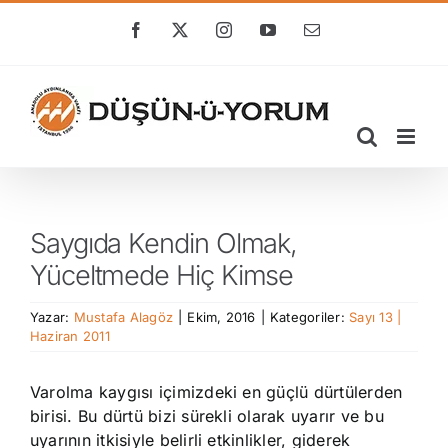
Skip
to
Facebook
X
Instagram
YouTube
E-
posta
content
Saygıda Kendin Olmak,
Yüceltmede Hiç Kimse
Yazar:
Mustafa Alagöz
|
Ekim, 2016
|
Kategoriler:
Sayı 13 |
Haziran 2011
Varolma kaygısı içimizdeki en güçlü dürtülerden
birisi. Bu dürtü bizi sürekli olarak uyarır ve bu
uyarının itkisiyle belirli etkinlikler, giderek