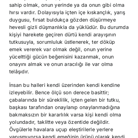
sahip olmak, onun yerinde ya da onun gibi olma
hırsı vardır. Dolayısıyla içten içe kıskançlık, yarış
duygusu, fırsat buldukça gözden düşürmeye
hevesli gizli düşmanlıkla da yüklüdür. Bu durumda
kişiyi harekete geçiren dürtü kendi arayışının
tutkusuyla, sorumluluk üstlenerek, ter döküp
emek vererek var olmak değil, onun yerine
yücelttiği gücün beğenisini kazanmak, onun
onayını almak ve onun aracılığı ile var olma
telâşıdır.
İnsan bu halleri kendi üzerinden kendi kendine
izleyebilir. Bence ölçü son derece basittir;
çabalarında bir süreklilik, içten gelen bir tutku,
başkası tarafından onaylanıp onaylanmadığına
bakmaksızın bir kararlılık varsa kişi kendi olma
yolundadır, taklitte veya özentide değildir.
Övgülerle havalara uçup eleştirilerle yerlere
yapışmıyorsa kendi emeğinin ürünü olarak kendi