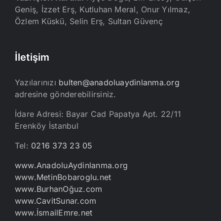
Geniş, İzzet Erş, Kutluhan Meral, Onur Yılmaz,
Özlem Küskü, Selin Erş, Sultan Güvenç
İletişim
Yazılarınızı
bulten@anadoluaydinlanma.org
adresine gönderebilirsiniz.
İdare Adresi: Bayar Cad Papatya Apt. 22/11
Erenköy İstanbul
Tel:
0216 373 23 05
www.AnadoluAydinlanma.org
www.MetinBobaroglu.net
www.BurhanOğuz.com
www.CavitSunar.com
www.İsmailEmre.net