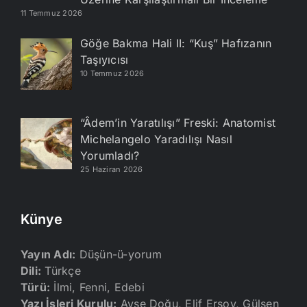
11 Temmuz 2026
Göğe Bakma Hali II: “Kuş” Hafızanın
Taşıyıcısı
10 Temmuz 2026
“Âdem’in Yaratılışı” Freski: Anatomist
Michelangelo Yaradılışı Nasıl
Yorumladı?
25 Haziran 2026
Künye
Yayın Adı:
Düşün-ü-yorum
Dili:
Türkçe
Türü:
İlmi, Fenni, Edebi
Yazı İşleri Kurulu:
Ayşe Doğu, Elif Ersoy, Gülşen