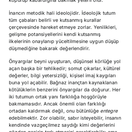
köpürüp kabardığına bakmak yeterli olur.
İnancın metodik hali ideolojidir. İdeolojik tutum
tüm çabaları belirli ve kutsanmış kurallar
çerçevesinde hareket etmeye zorlar. Yenilikleri,
gelişme potansiyellerini kendi kutsanmış
ilkelerinin onaylanıp yüceltilmesine uygun düşüp
düşmediğine bakarak değerlendirir.
Önyargılar beyni uyuşturan, düşünsel körlüğe yol
açan başka bir tehlikedir; somut çıkarlar, kültürel
değerler, bilgi yetersizliği, kişisel imaj kaygıları
buna yol açabilir. Bağnaz inançtan kaynaklanan
kötülüklerin benzerini önyargılar da doğurur. Her
iki tutumun ortak yanı farklılığa hoşgörüyle
bakmamasıdır. Ancak önemli olan farklılığı
ortadan kaldırmak değil, onu bütünlüğe
entegre
edebilmektir. Zor olabilir, sabır isteyebilir, insanın
kendinde vazgeçilmez saydığı kimi değerlerini