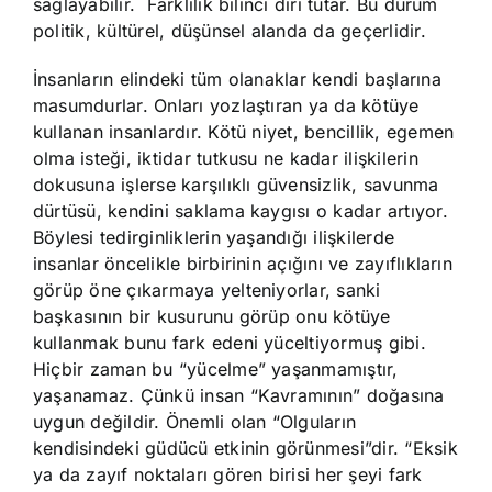
sağlayabilir. Farklılık bilinci diri tutar. Bu durum
politik, kültürel, düşünsel alanda da geçerlidir.
İnsanların elindeki tüm olanaklar kendi başlarına
masumdurlar. Onları yozlaştıran ya da kötüye
kullanan insanlardır. Kötü niyet, bencillik, egemen
olma isteği, iktidar tutkusu ne kadar ilişkilerin
dokusuna işlerse karşılıklı güvensizlik, savunma
dürtüsü, kendini saklama kaygısı o kadar artıyor.
Böylesi tedirginliklerin yaşandığı ilişkilerde
insanlar öncelikle birbirinin açığını ve zayıflıkların
görüp öne çıkarmaya yelteniyorlar, sanki
başkasının bir kusurunu görüp onu kötüye
kullanmak bunu fark edeni yüceltiyormuş gibi.
Hiçbir zaman bu “yücelme” yaşanmamıştır,
yaşanamaz. Çünkü insan “Kavramının” doğasına
uygun değildir. Önemli olan “Olguların
kendisindeki güdücü etkinin görünmesi”dir. “Eksik
ya da zayıf noktaları gören birisi her şeyi fark