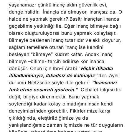
yaşanamaz; çünkü inanç aklın güvenlik evi,
denge halidir. İnançla da olmuyor, inançsız da. O
halde ne yapmak gerekir? Basit; inançtan inanca
geçebilme yetkinliği ile. Eğer inanç bilmeye bağlı
olarak oluşturuluyorsa bunu yapmak kolaylaşır.
Bilmeyle beslenen inanç tutarlıdır ve aklı doyurur,
sağlam temellere oturan inanç ise kendini
besleyen “bilmeye” kudret katar. Ancak inanç
bilmeye –bilime- tercih edilirse kör inanca
dönüşür. Onun için İbn-i Arabî “
Hiçbir itikadla
itikadlanmayız, itikadsiz de kalmayız”
der. Aynı
durumu Nietzsche şöyle dile getirir:
“İnancınızı
terk etme cesareti gösterin.”
Cehalet bilgisizlik
değil, bilgiye direnmektir. Bunu yapmak
söylendiği kadar kolay olmadığını insan kendi
deneyimlerinden görebilir. Fikirlerimize karşı
çıkıldığında, eleştirildiğimize ya da
yanlışlandığımız zaman içimizde ne tür duyguların