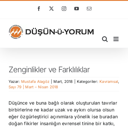
Skip
to
Facebook
X
Instagram
YouTube
E-
posta
content
Zenginlikler ve Farklılıklar
Yazar:
Mustafa Alagöz
|
Mart, 2018
|
Kategoriler:
Kavramsal
,
Sayı 79 | Mart – Nisan 2018
Düşünce ve buna bağlı olarak oluşturulan tavırlar
birbirlerine ne kadar uzak ve aykırı olursa olsun
eğer özgürleştirici açınımlara yönelik ise buradan
doğan fikirler insanlığın evrensel tinine bir katkı,