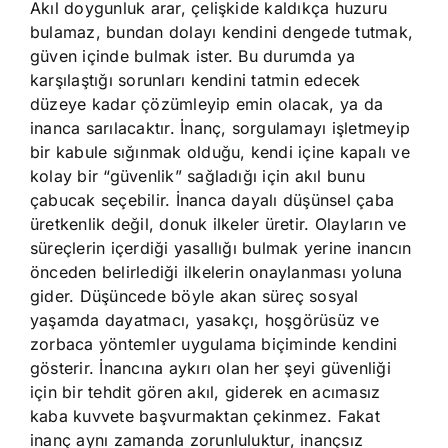
Akıl doygunluk arar, çelişkide kaldıkça huzuru
bulamaz, bundan dolayı kendini dengede tutmak,
güven içinde bulmak ister. Bu durumda ya
karşılaştığı sorunları kendini tatmin edecek
düzeye kadar çözümleyip emin olacak, ya da
inanca sarılacaktır. İnanç, sorgulamayı işletmeyip
bir kabule sığınmak olduğu, kendi içine kapalı ve
kolay bir “güvenlik” sağladığı için akıl bunu
çabucak seçebilir. İnanca dayalı düşünsel çaba
üretkenlik değil, donuk ilkeler üretir. Olayların ve
süreçlerin içerdiği yasallığı bulmak yerine inancın
önceden belirlediği ilkelerin onaylanması yoluna
gider. Düşüncede böyle akan süreç sosyal
yaşamda dayatmacı, yasakçı, hoşgörüsüz ve
zorbaca yöntemler uygulama biçiminde kendini
gösterir. İnancına aykırı olan her şeyi güvenliği
için bir tehdit gören akıl, giderek en acımasız
kaba kuvvete başvurmaktan çekinmez. Fakat
inanç aynı zamanda zorunluluktur, inançsız