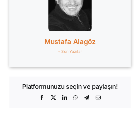
Mustafa Alagöz
+ Son Yazılar
Platformunuzu seçin ve paylaşın!
Facebook
X
LinkedIn
WhatsApp
Telegram
E-
posta