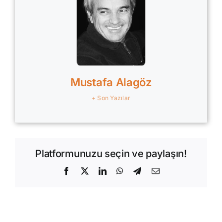
Mustafa Alagöz
+ Son Yazılar
Platformunuzu seçin ve paylaşın!
Facebook
X
LinkedIn
WhatsApp
Telegram
E-
posta