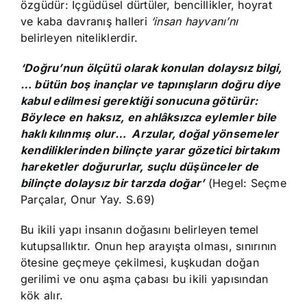
özgüdür: İçgüdüsel dürtüler, bencillikler, hoyrat
ve kaba davranış halleri
‘insan hayvanı’nı
belirleyen niteliklerdir.
‘Doğru’nun ölçütü olarak konulan dolaysız bilgi,
… bütün boş inançlar ve tapınışların doğru diye
kabul edilmesi gerektiği sonucuna götürür:
Böylece en haksız, en ahlâksızca eylemler bile
haklı kılınmış olur… Arzular, doğal yönsemeler
kendiliklerinden bilinçte yarar gözetici birtakım
hareketler doğururlar, suçlu düşünceler de
bilinçte dolaysız bir tarzda doğar’
(Hegel: Seçme
Parçalar, Onur Yay. S.69)
Bu ikili yapı insanın doğasını belirleyen temel
kutupsallıktır. Onun hep arayışta olması, sınırının
ötesine geçmeye çekilmesi, kuşkudan doğan
gerilimi ve onu aşma çabası bu ikili yapısından
kök alır.