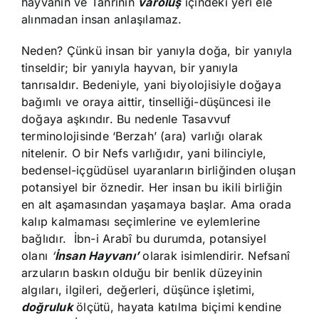
hayvanın ve Tanrının
varoluş
içindeki yeri ele
alınmadan insan anlaşılamaz.
Neden? Çünkü insan bir yanıyla doğa, bir yanıyla
tinseldir; bir yanıyla hayvan, bir yanıyla
tanrısaldır. Bedeniyle, yani biyolojisiyle doğaya
bağımlı ve oraya aittir, tinselliği-düşüncesi ile
doğaya aşkındır. Bu nedenle Tasavvuf
terminolojisinde ‘Berzah’ (ara) varlığı olarak
nitelenir. O bir Nefs varlığıdır, yani bilinciyle,
bedensel-içgüdüsel uyaranların birliğinden oluşan
potansiyel bir öznedir. Her insan bu ikili birliğin
en alt aşamasından yaşamaya başlar. Ama orada
kalıp kalmaması seçimlerine ve eylemlerine
bağlıdır. İbn-i Arabî bu durumda, potansiyel
olanı
‘
İnsan Hayvanı’
olarak isimlendirir. Nefsanî
arzuların baskın olduğu bir benlik düzeyinin
algıları, ilgileri, değerleri, düşünce işletimi,
doğruluk
ölçütü, hayata katılma biçimi kendine