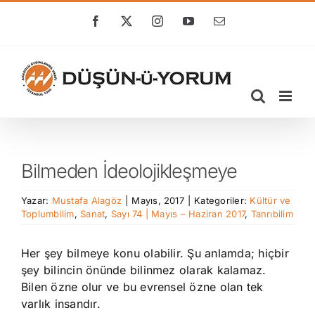
Skip
to
Facebook
X
Instagram
YouTube
E-
posta
content
Bilmeden İdeolojikleşmeye
Yazar:
Mustafa Alagöz
|
Mayıs, 2017
|
Kategoriler:
Kültür ve
Toplumbilim
,
Sanat
,
Sayı 74 | Mayıs – Haziran 2017
,
Tanrıbilim
Her şey bilmeye konu olabilir. Şu anlamda; hiçbir
şey bilincin önünde bilinmez olarak kalamaz.
Bilen özne olur ve bu evrensel özne olan tek
varlık insandır.