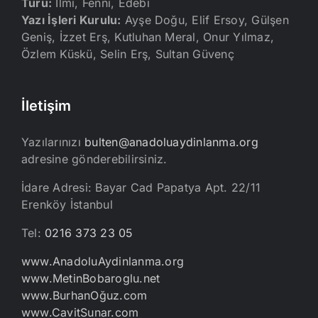
Türü:
İlmi, Fenni, Edebi
Yazı İşleri Kurulu:
Ayşe Doğu, Elif Ersoy, Gülşen
Geniş, İzzet Erş, Kutluhan Meral, Onur Yılmaz,
Özlem Küskü, Selin Erş, Sultan Güvenç
İletişim
Yazılarınızı
bulten@anadoluaydinlanma.org
adresine gönderebilirsiniz.
İdare Adresi: Bayar Cad Papatya Apt. 22/11
Erenköy İstanbul
Tel:
0216 373 23 05
www.AnadoluAydinlanma.org
www.MetinBobaroglu.net
www.BurhanOğuz.com
www.CavitSunar.com