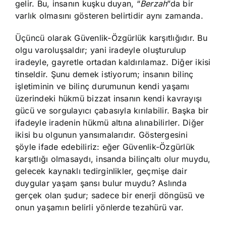
gelir. Bu, insanın kuşku duyan, “
Berzah
”da bir
varlık olmasını gösteren belirtidir aynı zamanda.
Üçüncü olarak Güvenlik-Özgürlük karşıtlığıdır. Bu
olgu varoluşsaldır; yani iradeyle oluşturulup
iradeyle, gayretle ortadan kaldırılamaz. Diğer ikisi
tinseldir. Şunu demek istiyorum; insanın bilinç
işletiminin ve bilinç durumunun kendi yaşamı
üzerindeki hükmü bizzat insanın kendi kavrayışı
gücü ve sorgulayıcı çabasıyla kırılabilir. Başka bir
ifadeyle iradenin hükmü altına alınabilirler. Diğer
ikisi bu olgunun yansımalarıdır. Göstergesini
şöyle ifade edebiliriz: eğer Güvenlik-Özgürlük
karşıtlığı olmasaydı, insanda bilinçaltı olur muydu,
gelecek kaynaklı tedirginlikler, geçmişe dair
duygular yaşam şansı bulur muydu? Aslında
gerçek olan şudur; sadece bir enerji döngüsü ve
onun yaşamın belirli yönlerde tezahürü var.