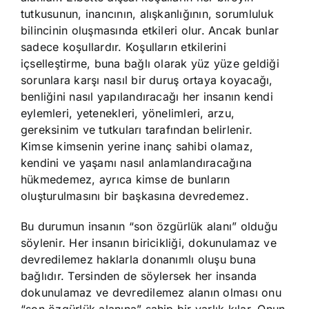
tutkusunun, inancının, alışkanlığının, sorumluluk
bilincinin oluşmasında etkileri olur. Ancak bunlar
sadece koşullardır. Koşulların etkilerini
içselleştirme, buna bağlı olarak yüz yüze geldiği
sorunlara karşı nasıl bir duruş ortaya koyacağı,
benliğini nasıl yapılandıracağı her insanın kendi
eylemleri, yetenekleri, yönelimleri, arzu,
gereksinim ve tutkuları tarafından belirlenir.
Kimse kimsenin yerine inanç sahibi olamaz,
kendini ve yaşamı nasıl anlamlandıracağına
hükmedemez, ayrıca kimse de bunların
oluşturulmasını bir başkasına devredemez.
Bu durumun insanın “son özgürlük alanı” olduğu
söylenir. Her insanın biricikliği, dokunulamaz ve
devredilemez haklarla donanımlı oluşu buna
bağlıdır. Tersinden de söylersek her insanda
dokunulamaz ve devredilemez alanın olması onu
“son özgürlük alanına” sahip bir varlık kılar. Onun