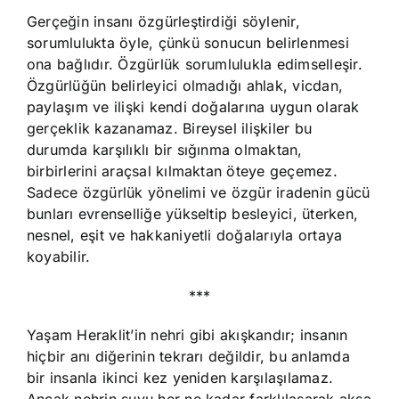
Gerçeğin insanı özgürleştirdiği söylenir,
sorumlulukta öyle, çünkü sonucun belirlenmesi
ona bağlıdır. Özgürlük sorumlulukla edimselleşir.
Özgürlüğün belirleyici olmadığı ahlak, vicdan,
paylaşım ve ilişki kendi doğalarına uygun olarak
gerçeklik kazanamaz. Bireysel ilişkiler bu
durumda karşılıklı bir sığınma olmaktan,
birbirlerini araçsal kılmaktan öteye geçemez.
Sadece özgürlük yönelimi ve özgür iradenin gücü
bunları evrenselliğe yükseltip besleyici, üterken,
nesnel, eşit ve hakkaniyetli doğalarıyla ortaya
koyabilir.
***
Yaşam Heraklit’in nehri gibi akışkandır; insanın
hiçbir anı diğerinin tekrarı değildir, bu anlamda
bir insanla ikinci kez yeniden karşılaşılamaz.
Ancak nehrin suyu her ne kadar farklılaşarak aksa