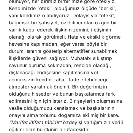
olunuyor, her birimiz birbirimize göre ötekiyiz.
Kendimizde “öteki” olduğumuz ölçüde “beriki”,
yani kendimiz olabiliyoruz. Dolayısıyla “öteki”,
bağımsız bir şahsiyet, öz-bilinci olan özgün bir
varlık kabul ederek ilişkinin zemini, iletişimin
olanağı olarak görülmeli. Hata ve eksiklik görme
hevesine kapılmadan, eğer varsa böyle bir
durum, sınırını gösterip alternatifler sunabilmek
ilişkilerde güveni sağlıyor. Muhatabı sıkıştırıp
savunur duruma sokmadan, rencide olacağı,
dışlanacağı endişesine kapılmasına yol
açmaksızın kendini rahat ifade edebileceği
atmosfer yaratmak önemli. Bir değerimizin
olduğunu hisseder ve bunun başkalarınca fark
edilmesini için için isteriz. Bir şeylerin oluşmasına
vesile olduğumuzu kanıtlamak ve başkalarının
onayını alma tohumu doğamıza ekilmiş bir kere.
“Marifet iltifata tâbidir”
özdeyişi varlığımızın verili
eğilimi olan bu itkinin bir ifadesidir.