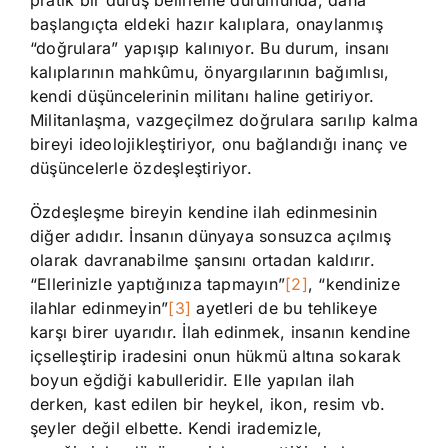
başlangıçta eldeki hazır kalıplara, onaylanmış
“doğrulara” yapışıp kalınıyor. Bu durum, insanı
kalıplarının mahkûmu, önyargılarının bağımlısı,
kendi düşüncelerinin militanı haline getiriyor.
Militanlaşma, vazgeçilmez doğrulara sarılıp kalma
bireyi ideolojikleştiriyor, onu bağlandığı inanç ve
düşüncelerle özdeşleştiriyor.
Özdeşleşme bireyin kendine ilah edinmesinin
diğer adıdır. İnsanın dünyaya sonsuzca açılmış
olarak davranabilme şansını ortadan kaldırır.
“Ellerinizle yaptığınıza tapmayın”
[2]
, “kendinize
ilahlar edinmeyin”
[3]
ayetleri de bu tehlikeye
karşı birer uyarıdır. İlah edinmek, insanın kendine
içselleştirip iradesini onun hükmü altına sokarak
boyun eğdiği kabulleridir. Elle yapılan ilah
derken, kast edilen bir heykel, ikon, resim vb.
şeyler değil elbette. Kendi irademizle,