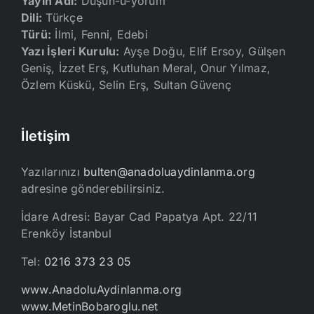
Yayın Adı:
Düşün-ü-yorum
Dili:
Türkçe
Türü:
İlmi, Fenni, Edebi
Yazı İşleri Kurulu:
Ayşe Doğu, Elif Ersoy, Gülşen
Geniş, İzzet Erş, Kutluhan Meral, Onur Yılmaz,
Özlem Küskü, Selin Erş, Sultan Güvenç
İletişim
Yazılarınızı
bulten@anadoluaydinlanma.org
adresine gönderebilirsiniz.
İdare Adresi: Bayar Cad Papatya Apt. 22/11
Erenköy İstanbul
Tel:
0216 373 23 05
www.AnadoluAydinlanma.org
www.MetinBobaroglu.net