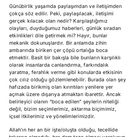
Günübirlik yaşamda paylaşımdan ve iletişimden
çokça söz edilir. Peki, paylaşılacak, iletişimi
gerçek kılacak olan nedir? Karşılaştığımız
olayları, duyduğumuz haberleri, günlük sıradan
etkinlikleri dile getirmek mi? Hayır, bunlar
mekanik dokunuşlardır. Bir anlamda zihin
ambarında biriken çer çöpü ortalığa boca
etmektir. Basit bir bakışla bile bunların karşılıklı
olarak insanlarda canlandırma, farkındalık
yaratma, ferahlık verme gibi konularda etkisinin
çok cılız olduğu gözlemlenebilir. Burada olan şey
hafızada birikmiş olan kırıntıları yenilere yer
açmak üzere dışarıya atmaktan ibarettir. Ancak
belirleyici olanın “boca edilen” şeylerin niteliği
değil, bizim seçimlerimiz, aktarma biçimimiz,
içsel itkilerimiz ve yönelimlerimizdir.
Allah’ın her an bir işte/oluşta olduğu, tecellide
tekrarın olmadığı, her dem taze olması varoluşun