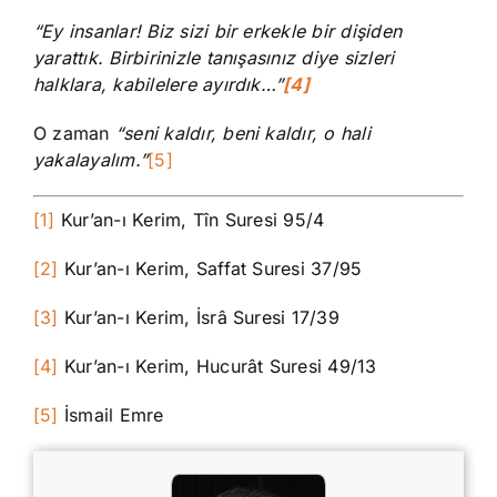
“Ey insanlar! Biz sizi bir erkekle bir dişiden
yarattık. Birbirinizle tanışasınız diye sizleri
halklara, kabilelere ayırdık…”
[4]
O zaman
“seni kaldır, beni kaldır, o hali
yakalayalım.”
[5]
[1]
Kur’an-ı Kerim, Tîn Suresi 95/4
[2]
Kur’an-ı Kerim, Saffat Suresi 37/95
[3]
Kur’an-ı Kerim, İsrâ Suresi 17/39
[4]
Kur’an-ı Kerim, Hucurât Suresi 49/13
[5]
İsmail Emre