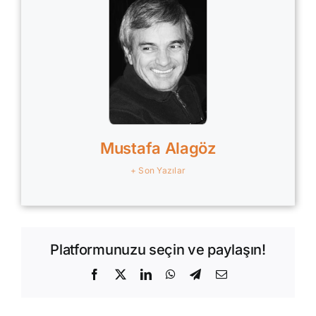
Mustafa Alagöz
+ Son Yazılar
Platformunuzu seçin ve paylaşın!
Facebook
X
LinkedIn
WhatsApp
Telegram
E-
posta