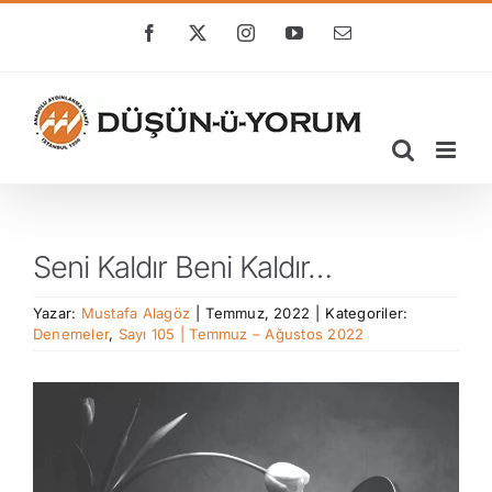
Skip
to
Facebook
X
Instagram
YouTube
E-
posta
content
Seni Kaldır Beni Kaldır…
Yazar:
Mustafa Alagöz
|
Temmuz, 2022
|
Kategoriler:
Denemeler
,
Sayı 105 | Temmuz – Ağustos 2022