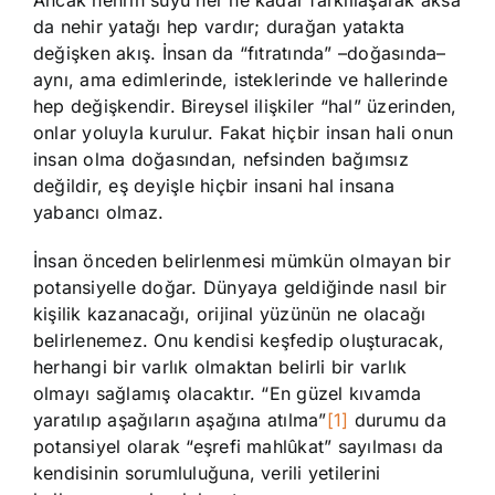
da nehir yatağı hep vardır; durağan yatakta
değişken akış. İnsan da “fıtratında” –doğasında–
aynı, ama edimlerinde, isteklerinde ve hallerinde
hep değişkendir. Bireysel ilişkiler “hal” üzerinden,
onlar yoluyla kurulur. Fakat hiçbir insan hali onun
insan olma doğasından, nefsinden bağımsız
değildir, eş deyişle hiçbir insani hal insana
yabancı olmaz.
İnsan önceden belirlenmesi mümkün olmayan bir
potansiyelle doğar. Dünyaya geldiğinde nasıl bir
kişilik kazanacağı, orijinal yüzünün ne olacağı
belirlenemez. Onu kendisi keşfedip oluşturacak,
herhangi bir varlık olmaktan belirli bir varlık
olmayı sağlamış olacaktır. “En güzel kıvamda
yaratılıp aşağıların aşağına atılma”
[1]
durumu da
potansiyel olarak “eşrefi mahlûkat” sayılması da
kendisinin sorumluluğuna, verili yetilerini