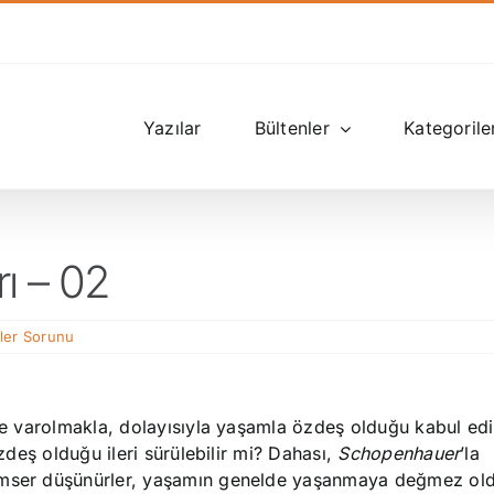
Yazılar
Bültenler
Kategorile
ı – 02
ler Sorunu
e varolmakla, dolayısıyla yaşamla özdeş olduğu kabul ed
deş olduğu ileri sürülebilir mi? Dahası,
Schopenhauer
’la
tümser düşünürler, yaşamın genelde yaşanmaya değmez ol