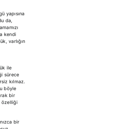
gü yapısına
Bu da,
lamamızı
la kendi
ük, varlığın
ük ile
ği sürece
rsiz kılmaz.
bu böyle
rak bir
özelliği
nızca bir
nsuz