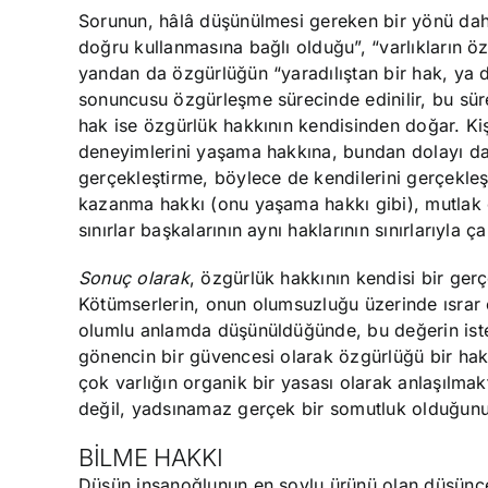
Sorunun, hâlâ düşünülmesi gereken bir yönü daha
doğru kullanmasına bağlı olduğu”, “varlıkların öz
yandan da özgürlüğün “yaradılıştan bir hak, ya d
sonuncusu özgürleşme sürecinde edinilir, bu sür
hak ise özgürlük hakkının kendisinden doğar. Kişi
deneyimlerini yaşama hakkına, bundan dolayı d
gerçekleştirme, böylece de kendilerini gerçekle
kazanma hakkı (onu yaşama hakkı gibi), mutlak ols
sınırlar başkalarının aynı haklarının sınırlarıyla ça
Sonuç olarak
, özgürlük hakkının kendisi bir gerç
Kötümserlerin, onun olumsuzluğu üzerinde ısrar e
olumlu anlamda düşünüldüğünde, bu değerin iste
gönencin bir güvencesi olarak özgürlüğü bir hak
çok varlığın organik bir yasası olarak anlaşılma
değil, yadsınamaz gerçek bir somutluk olduğunu 
BİLME HAKKI
Düşün insanoğlunun en soylu ürünü olan düşünce