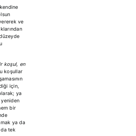
 kendine
olsun
 vererek ve
ıklarından
l düzeyde
ru
r koşul, en
 koşullar
aşamasının
iği için,
olarak; ya
a yeniden
hem bir
inde
unmak ya da
 da tek