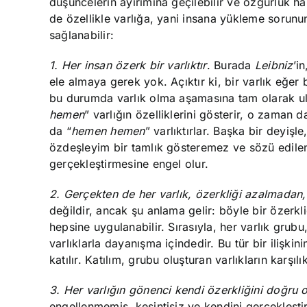
düşüncelerin ayırımına geçilebilir ve özgürlük h
de özellikle varlığa, yani insana yükleme sorunu
sağlanabilir:
1. Her insan özerk bir varlıktır
. Burada
Leibniz
’i
ele almaya gerek yok. Açıktır ki, bir varlık eğer
bu durumda varlık olma aşamasına tam olarak ula
hemen
” varlığın özelliklerini gösterir, o zaman
da “
hemen hemen
” varlıktırlar. Başka bir deyiş
özdeşleyim bir tamlık gösteremez ve sözü edilen 
gerçekleştirmesine engel olur.
2. Gerçekten de her varlık, özerkliği azalmadan, 
değildir, ancak şu anlama gelir: böyle bir özerkli
hepsine uygulanabilir. Sırasıyla, her varlık grubu
varlıklarla dayanışma içindedir. Bu tür bir ilişki
katılır. Katılım, grubu oluşturan varlıkların karşıl
3. Her varlığın gönenci kendi özerkliğini doğru 
engellenmemiş, kesintisiz ve kendini gerçekleşti