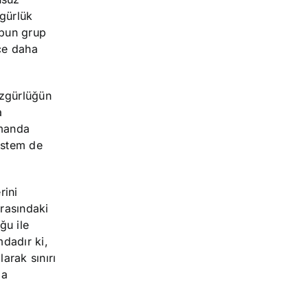
zgürlük
ubun grup
kçe daha
özgürlüğün
a
amanda
sistem de
rini
arasındaki
ğu ile
dadır ki,
arak sınırı
da