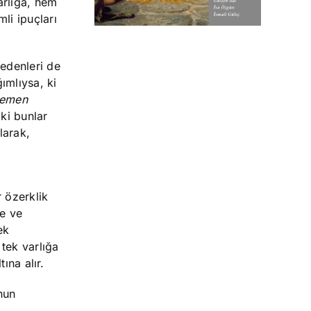
arlığa, hem
li ipuçları
nedenleri de
ımlıysa, ki
emen
 ki bunlar
larak,
r özerklik
ne ve
ek
 tek varlığa
ına alır.
nun