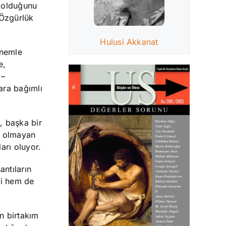
 olduğunu
 Özgürlük
Hulusi Akkanat
önemle
e,
 –
ara bağımlı
, başka bir
ği olmayan
arı oluyor.
antıların
esi hem de
n birtakım