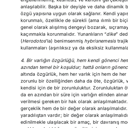
anlaşılabilir. Başka bir deyişle ve daha dinamik
özgü yapısına uygun olarak sağlanır. Kendi yapısı
korunmalı, özellikle de sürekli (ama ılımlı bir b
genel olarak alışılmış dengeyi bozarak, sıçramay
kaçınmakla korunmalıdır. Yunanlıların “
dike
” ded
(
Herodotos
’la) benimsenmiş
hybrisnemesis
traj
kullanmaları (aşırılıksız ya da eksiksiz kullanmal
4. Bir varlığın özgürlüğü, hem kendi gönenci hem
azından temel bir koşuldur; hattâ onların gönenc
altında özgürlük, hem her varlık için hem de her g
zorunlu bir özelliğinden daha da öte, özgürlük, v
kendisi için de bir zorunluluktur. Zorunluluktan 
da en azından bir süre için varlığın elinden al
verilmesi gereken bir hak olarak anlaşılmaktadır
gerçeklik hem de bir değer olarak anlaşılmalıdır.
yaradılıştan vardır; bir değer olarak anlaşılmalıd
edinilmekle ulaşılacak bir amaç, bir davranış mo