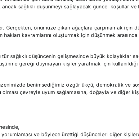
uk ancak sağlıklı düşünmeyi sağlayacak güncel koşullar ve k
er. Gerçekten, önümüze çıkan ağaçlara çarpmamak için d
 hakları kavramlarını oluşturmak için düşünmek arasında 
bu tür sağlıklı düşüncenin gelişmesinde büyük kolaylıklar s
düşünme gereği duymayan kişiler yaratmak için kullanıldığı
düzenimizde benimsediğimiz özgürlükçü, demokratik ve s
lu olması çevreyle uyum sağlamasına, doğayla ve diğer kişi
mesinde,
k yorumlaması ve böylece ürettiği düşünceleri diğer kişiler