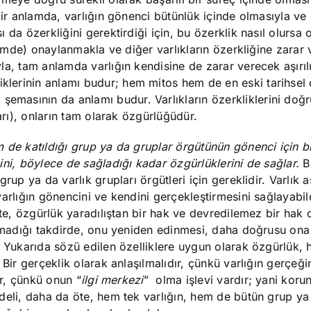
 bir anlamda, varlığın gönenci bütünlük içinde olmasıyla ve
 da özerkliğini gerektirdiği için, bu özerklik nasıl olursa 
içimde) onaylanmakla ve diğer varlıkların özerkliğine zarar
la, tam anlamda varlığın kendisine de zarar verecek aşırıl
iklerinin anlamı budur; hem mitos hem de en eski tarihse
ik şemasının da anlamı budur. Varlıkların özerkliklerini doğ
arı), onların tam olarak özgürlüğüdür.
 de katıldığı grup ya da gruplar örgütünün gönenci için bi
ini, böylece de sağladığı kadar özgürlüklerini de sağlar.
Bu
rup ya da varlık grupları örgütleri için gereklidir. Varlık 
arlığın gönencini ve kendini gerçekleştirmesini sağlayabild
öte, özgürlük yaradılıştan bir hak ve devredilemez bir hak 
ınamadığı takdirde, onu yeniden edinmesi, daha doğrusu on
. Yukarıda sözü edilen özelliklere uygun olarak özgürlük, 
 Bir gerçeklik olarak anlaşılmalıdır, çünkü varlığın gerçeğ
ır, çünkü onun “
ilgi merkezi
” olma işlevi vardır; yani kor
deli, daha da öte, hem tek varlığın, hem de bütün grup ya