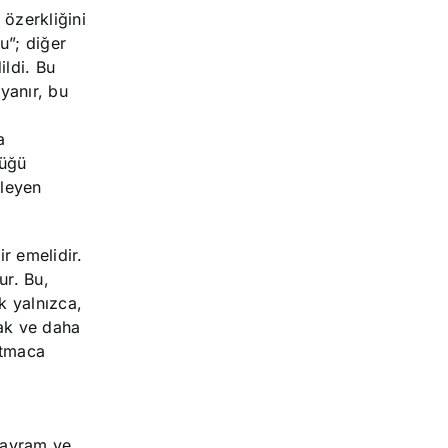
özerkliğini
u”; diğer
ildi. Bu
yanır, bu
a
lüğü
rleyen
r emelidir.
ur. Bu,
k yalnızca,
rak ve daha
ltmaca
kavram ve