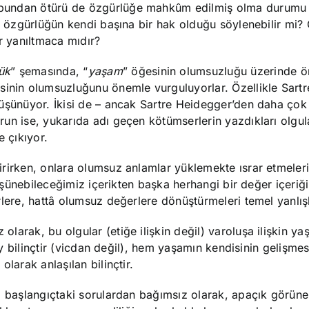
 bundan ötürü de özgürlüğe mahkûm edilmiş olma durumu
a, özgürlüğün kendi başına bir hak olduğu söylenebilir mi?
r yanıltmaca mıdır?
ük
” şemasında, “
yaşam
” öğesinin olumsuzluğu üzerinde 
sinin olumsuzluğunu önemle vurguluyorlar. Özellikle Sartr
düşünüyor. İkisi de – ancak Sartre Heidegger’den daha çok
un ise, yukarıda adı geçen kötümserlerin yazdıkları olgul
e çıkıyor.
rirken, onlara olumsuz anlamlar yüklemekte ısrar etmeleri
 düşünebileceğimiz içerikten başka herhangi bir değer içeri
lere, hattâ olumsuz değerlere dönüştürmeleri temel yanlışl
arak, bu olgular (etiğe ilişkin değil) varoluşa ilişkin yaş
şey bilinçtir (vicdan değil), hem yaşamın kendisinin gelişm
larak anlaşılan bilinçtir.
ı başlangıçtaki sorulardan bağımsız olarak, apaçık görüne