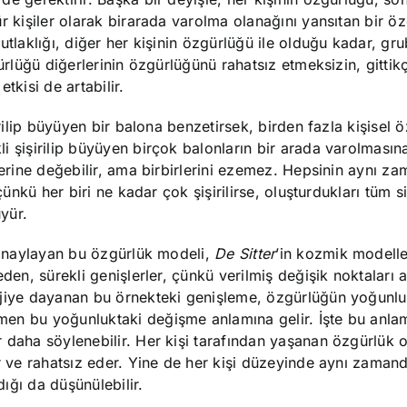
r kişiler olarak birarada varolma olanağını yansıtan bir ö
utlaklığı, diğer her kişinin özgürlüğü ile olduğu kadar, gr
gürlüğü diğerlerinin özgürlüğünü rahatsız etmeksizin, gitti
etkisi de artabilir.
irilip büyüyen bir balona benzetirsek, birden fazla kişisel 
i şişirilip büyüyen birçok balonların bir arada varolmasın
lerine değebilir, ama birbirlerini ezemez. Hepsinin aynı z
 çünkü her biri ne kadar çok şişirilirse, oluşturdukları tüm 
yür.
i onaylayan bu özgürlük modeli,
De Sitter
’in kozmik modelle
den, sürekli genişlerler, çünkü verilmiş değişik noktaları 
ojiye dayanan bu örnekteki genişleme, özgürlüğün yoğunlu
en bu yoğunluktaki değişme anlamına gelir. İşte bu anlam
daha söylenebilir. Her kişi tarafından yaşanan özgürlük ol
ar ve rahatsız eder. Yine de her kişi düzeyinde aynı zaman
ığı da düşünülebilir.