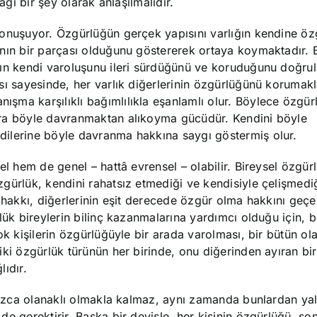
ağı bir şey olarak anlaşılmalıdır.
konuşuyor. Özgürlüğün gerçek yapısını varlığın kendine öz
ının bir parçası olduğunu göstererek ortaya koymaktadır. 
ğın kendi varoluşunu ileri sürdüğünü ve koruduğunu doğru
sı sayesinde, her varlık diğerlerinin özgürlüğünü korumak
ma karşılıklı bağımlılıkla eşanlamlı olur. Böylece özgürl
ara böyle davranmaktan alıkoyma gücüdür. Kendini böyle
dilerine böyle davranma hakkına saygı göstermiş olur.
l hem de genel – hattâ evrensel – olabilir. Bireysel özgürl
gürlük, kendini rahatsız etmediği ve kendisiyle çelişmedi
 hakkı, diğerlerinin eşit derecede özgür olma hakkını geçe
lük bireylerin bilinç kazanmalarına yardımcı olduğu için, 
ok kişilerin özgürlüğüyle bir arada varolması, bir bütün ola
ki özgürlük türünün her birinde, onu diğerinden ayıran bir 
ıdır.
lnızca olanaklı olmakla kalmaz, aynı zamanda bunlardan yal
de gerektirir. Başka bir deyişle, her kişinin özgürlüğü, so