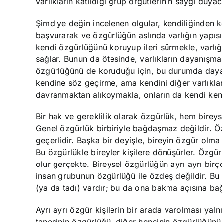
varlıkların katıldığı grup örgütlerinin saygı duyac
Şimdiye değin incelenen olgular, kendiliğinden 
başvurarak ve özgürlüğün aslında varlığın yapıs
kendi özgürlüğünü koruyup ileri sürmekle, varlı
sağlar. Bunun da ötesinde, varlıkların dayanışma
özgürlüğünü de koruduğu için, bu durumda dayanış
kendine söz geçirme, ama kendini diğer varlıkl
davranmaktan alıkoymakla, onların da kendi ken
Bir hak ve gereklilik olarak özgürlük, hem bireyse
Genel özgürlük birbiriyle bağdaşmaz değildir. Öz
geçerlidir. Başka bir deyişle, bireyin özgür olma
Bu özgürlükle bireyler kişilere dönüşürler. Özgür
olur gerçekte. Bireysel özgürlüğün ayrı ayrı birç
insan grubunun özgürlüğü ile özdeş değildir. Bu i
(ya da tadı) vardır; bu da ona bakma açısına bağl
Ayrı ayrı özgür kişilerin bir arada varolması ya
tanesinin özgürlüğü, diğer hepsinin özgürlüğünü 