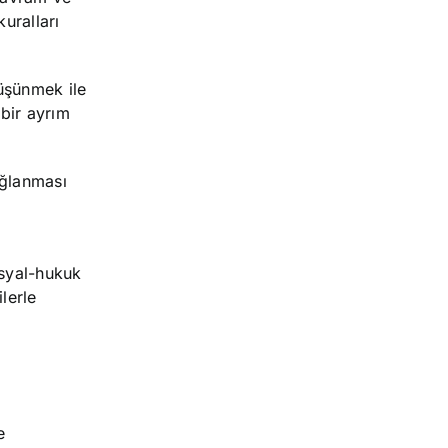
uralları
üşünmek ile
bir ayrım
ağlanması
osyal-hukuk
lerle
e