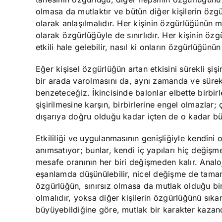
olmasa da mutlaktır ve bütün diğer kişilerin özgü
olarak anlaşılmalıdır. Her kişinin özgürlüğünün m
olarak özgürlüğüyle de sınırlıdır. Her kişinin öz
etkili hale gelebilir, nasıl ki onların özgürlüğünün 
Eğer kişisel özgürlüğün artan etkisini sürekli şiş
bir arada varolmasını da, aynı zamanda ve sürekl
benzeteceğiz. İkincisinde balonlar elbette birbir
şişirilmesine karşın, birbirlerine engel olmazlar;
dışarıya doğru olduğu kadar içten de o kadar bü
Etkililiği ve uygulanmasının genişliğiyle kendin
anımsatıyor; bunlar, kendi iç yapıları hiç değişme
mesafe oranının her biri değişmeden kalır. Anal
eşanlamda düşünülebilir, nicel değişme de tamam
özgürlüğün, sınırsız olmasa da mutlak olduğu bir 
olmalıdır, yoksa diğer kişilerin özgürlüğünü sık
büyüyebildiğine göre, mutlak bir karakter kazand