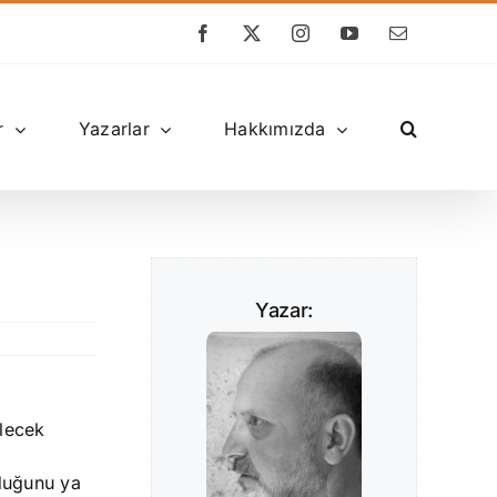
Facebook
X
Instagram
YouTube
E-
posta
r
Yazarlar
Hakkımızda
Yazar:
ilecek
duğunu ya