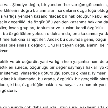
 var. Şimdiye değin, bir yandan “her varlığın gönencinin, 
erkliklerini doğru kullanmaları ise onların özgürlüğü olduğ
a varlığa yeniden kazandırılacak bir hak olduğu” kabul ed
ecin geçerliliği de özgürlüğü yeniden kazanma hakkına da
ler, insan grupları, toplumlar ve uluslar, kendi özgürlük
a, bu özgürlükten yoksun olduklarında, onu kazanma ya d
ştirme hakkına sahiptirler. Ancak bu durumda gene, özgür
a bile sınırsız değildir. Onu kısıtlayan değil, alanını beli
kışır.
eklik ve bir değerdir, yani varlığın hem yaşantısı hem de bi
ttikleri sürece, özgürlüğü bir değer saymaya hakları yokt
r istemez iyimserliğe götürdüğü sonucu çıkmaz. İyimserli
 olarak kullanmada, bu arada, özgürlük bir gerçeklik ola
ktadır, ki bu, özgürlüğün hakkını varsayar ve onun bir yanı
gösterir.
 konusunda çok daha soluklu, uzun süreli yaklaşımlarla 