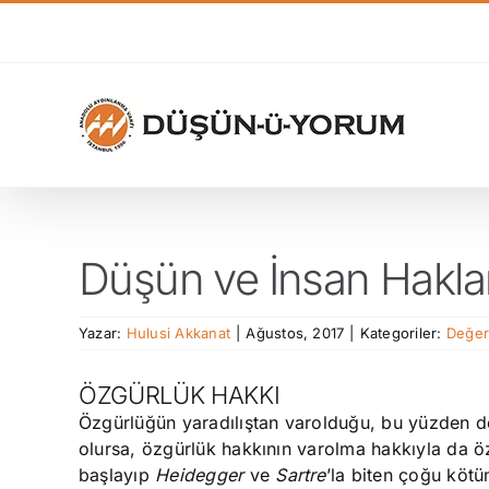
Skip
to
content
Düşün ve İnsan Haklar
Yazar:
Hulusi Akkanat
|
Ağustos, 2017
|
Kategoriler:
Değer
ÖZGÜRLÜK HAKKI
Özgürlüğün yaradılıştan varolduğu, bu yüzden d
olursa, özgürlük hakkının varolma hakkıyla da öz
başlayıp
Heidegger
ve
Sartre
’la biten çoğu kö