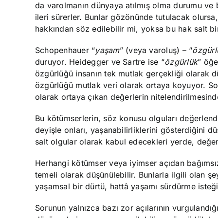
da varolmanın dünyaya atılmış olma durumu ve
ileri sürerler. Bunlar gözönünde tutulacak olurs
hakkından söz edilebilir mi, yoksa bu hak salt bi
Schopenhauer “
yaşam
” (veya varoluş) – “
özgürl
duruyor. Heidegger ve Sartre ise “
özgürlük
” öğe
özgürlüğü insanın tek mutlak gerçekliği olarak 
özgürlüğü mutlak veri olarak ortaya koyuyor. Sor
olarak ortaya çıkan değerlerin nitelendirilmesind
Bu kötümserlerin, söz konusu olguları değerlendi
deyişle onları, yaşanabilirliklerini gösterdiğini
salt olgular olarak kabul edecekleri yerde, değer
Herhangi kötümser veya iyimser açıdan bağımsız ol
temeli olarak düşünülebilir. Bunlarla ilgili olan 
yaşamsal bir dürtü, hattâ yaşamı sürdürme isteği o
Sorunun yalnızca bazı zor açılarının vurgulandığ