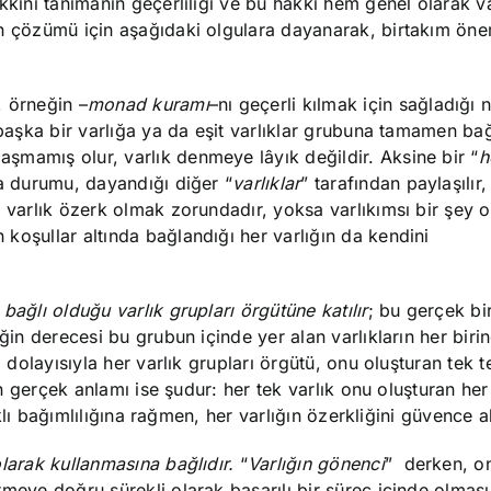
akkını tanımanın geçerliliği ve bu hakkı hem genel olarak v
n çözümü için aşağıdaki olgulara dayanarak, birtakım önem
n, örneğin –
monad kuramı
–nı geçerli kılmak için sağladığı 
 başka bir varlığa ya da eşit varlıklar grubuna tamamen bağ
şmamış olur, varlık denmeye lâyık değildir. Aksine bir “
h
 da durumu, dayandığı diğer “
varlıklar
” tarafından paylaşılır,
le, varlık özerk olmak zorundadır, yoksa varlıkımsı bir şey o
koşullar altında bağlandığı her varlığın da kendini
bağlı olduğu varlık grupları örgütüne katılır
; bu gerçek bi
ğin derecesi bu grubun içinde yer alan varlıkların her biri
, dolayısıyla her varlık grupları örgütü, onu oluşturan tek t
nin gerçek anlamı ise şudur: her tek varlık onu oluşturan her
ıklı bağımlılığına rağmen, her varlığın özerkliğini güvence alt
olarak kullanmasına bağlıdır.
“
Varlığın gönenci
” derken, o
rmeye doğru sürekli olarak başarılı bir süreç içinde olması