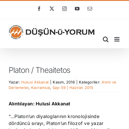
Skip
to
Facebook
X
Instagram
YouTube
E-
posta
content
Platon / Theaitetos
Yazar:
Hulusi Akkanat
|
Kasım, 2016
|
Kategoriler:
Alıntı ve
Derlemeler
,
Kavramsal
,
Sayı 59 | Haziran 2015
Alıntılayan: Hulusi Akkanat
“…Platon’un diyaloglarının kronolojisinde
dördüncü sırayı, Platon’un filozof ve yazar