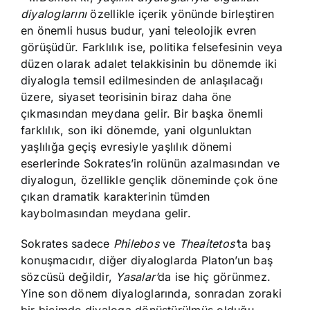
diyaloglarını
özellikle içerik yönünde birleştiren
en önemli husus budur, yani teleolojik evren
görüşüdür. Farklılık ise, politika felsefesinin veya
düzen olarak adalet telakkisinin bu dönemde iki
diyalogla temsil edilmesinden de anlaşılacağı
üzere, siyaset teorisinin biraz daha öne
çıkmasından meydana gelir. Bir başka önemli
farklılık, son iki dönemde, yani olgunluktan
yaşlılığa geçiş evresiyle yaşlılık dönemi
eserlerinde Sokrates’in rolünün azalmasından ve
diyalogun, özellikle gençlik döneminde çok öne
çıkan dramatik karakterinin tümden
kaybolmasından meydana gelir.
Sokrates sadece
Philebos
ve
Theaitetos’
ta baş
konuşmacıdır, diğer diyaloglarda Platon’un baş
sözcüsü değildir,
Yasalar’
da ise hiç görünmez.
Yine son dönem diyaloglarında, sonradan zoraki