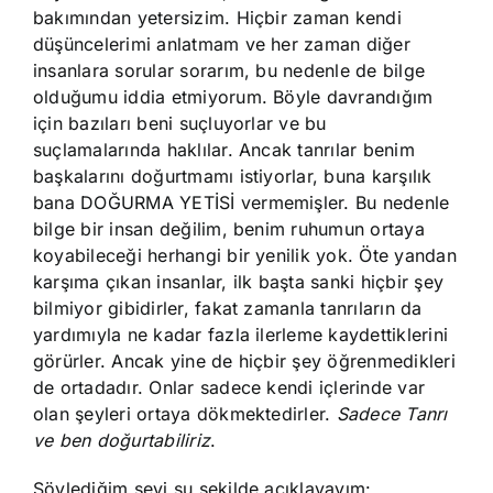
bakımından yetersizim. Hiçbir zaman kendi
düşüncelerimi anlatmam ve her zaman diğer
insanlara sorular sorarım, bu nedenle de bilge
olduğumu iddia etmiyorum. Böyle davrandığım
için bazıları beni suçluyorlar ve bu
suçlamalarında haklılar. Ancak tanrılar benim
başkalarını doğurtmamı istiyorlar, buna karşılık
bana DOĞURMA YETİSİ vermemişler. Bu nedenle
bilge bir insan değilim, benim ruhumun ortaya
koyabileceği herhangi bir yenilik yok. Öte yandan
karşıma çıkan insanlar, ilk başta sanki hiçbir şey
bilmiyor gibidirler, fakat zamanla tanrıların da
yardımıyla ne kadar fazla ilerleme kaydettiklerini
görürler. Ancak yine de hiçbir şey öğrenmedikleri
de ortadadır. Onlar sadece kendi içlerinde var
olan şeyleri ortaya dökmektedirler.
Sadece Tanrı
ve ben doğurtabiliriz
.
Söylediğim şeyi şu şekilde açıklayayım: