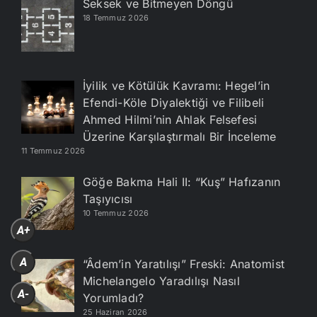
Seksek ve Bitmeyen Döngü
18 Temmuz 2026
İyilik ve Kötülük Kavramı: Hegel’in
Efendi-Köle Diyalektiği ve Filibeli
Ahmed Hilmi’nin Ahlak Felsefesi
Üzerine Karşılaştırmalı Bir İnceleme
11 Temmuz 2026
Göğe Bakma Hali II: “Kuş” Hafızanın
Taşıyıcısı
10 Temmuz 2026
A+
A
“Âdem’in Yaratılışı” Freski: Anatomist
Michelangelo Yaradılışı Nasıl
A-
Yorumladı?
25 Haziran 2026