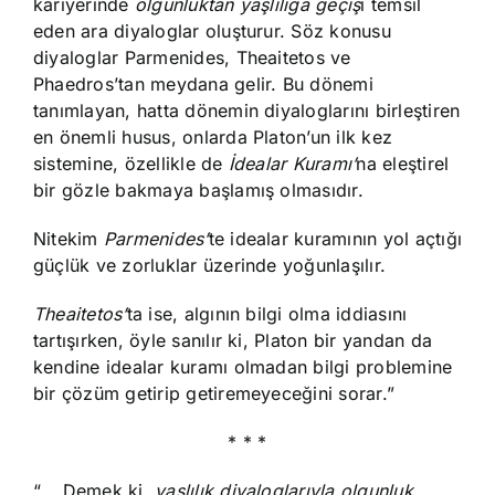
kariyerinde
olgunluktan yaşlılığa geçiş
i temsil
eden ara diyaloglar oluşturur. Söz konusu
diyaloglar Parmenides, Theaitetos ve
Phaedros’tan meydana gelir. Bu dönemi
tanımlayan, hatta dönemin diyaloglarını birleştiren
en önemli husus, onlarda Platon’un ilk kez
sistemine, özellikle de
İdealar Kuramı’
na eleştirel
bir gözle bakmaya başlamış olmasıdır.
Nitekim
Parmenides’
te idealar kuramının yol açtığı
güçlük ve zorluklar üzerinde yoğunlaşılır.
Theaitetos’
ta ise, algının bilgi olma iddiasını
tartışırken, öyle sanılır ki, Platon bir yandan da
kendine idealar kuramı olmadan bilgi problemine
bir çözüm getirip getiremeyeceğini sorar.”
* * *
“ …Demek ki,
yaşlılık diyaloglarıyla olgunluk