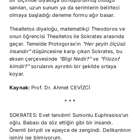
bir biçimde diyaloga dönüştürülmüş olduğu
sanılan, uzun sunum ya da serimlerin belirteci
olmaya başladığı deneme formu ağır basar.
Theaitetos diyaloğu, matematikçi Theodoros ve
onun öğrencisi Theaitetos ile Sokrates arasında
geçer. Temelde Protogoras’ın
“Her şeyin ölçüsü
insandır”
düşüncesine karşı çıkan Sokrates, bu
eksen çerçevesinde
“Bilgi Nedir?”
ve
“Filozof
kimdir?”
sorularını ayrıntılı bir şekilde ortaya
koyar.
Kaynak:
Prof. Dr. Ahmet CEVİZCİ
* * *
SOKRATES: Evet tanıdım! Sunionlu Euphrasios’un
oğlu. Babası da söz ettiğin gibi bir insandı.
Önemli biriydi ve epeyce de zengindi. Delikanlının
ismini ise bilmiyorum.