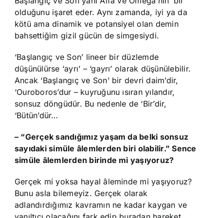
Başlangıç ve Son yani Alfa ve Omega’nın ‘bir
olduğunu işaret eder. Aynı zamanda, iyi ya da
kötü ama dinamik ve potansiyel olan demin
bahsettiğim gizil gücün de simgesiydi.
‘Başlangıç ve Son’ lineer bir düzlemde
düşünülürse ‘ayrı’ – ‘gayrı’ olarak düşünülebilir.
Ancak ‘Başlangıç ve Son’ bir devri daim’dir,
‘Ouroboros’dur – kuyruğunu ısıran yılandır,
sonsuz döngüdür. Bu nedenle de ‘Bir’dir,
‘Bütün’dür…
– “Gerçek sandığımız yaşam da belki sonsuz
sayıdaki simüle âlemlerden biri olabilir.” Sence
simüle âlemlerden birinde mi yaşıyoruz?
Gerçek mi yoksa hayal âleminde mi yaşıyoruz?
Bunu asla bilemeyiz. Gerçek olarak
adlandırdığımız kavramın ne kadar kaygan ve
yanıltıcı olacağını fark edip buradan hareket