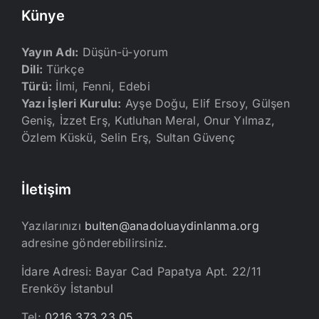
Künye
Yayın Adı:
Düşün-ü-yorum
Dili:
Türkçe
Türü:
İlmi, Fenni, Edebi
Yazı İşleri Kurulu:
Ayşe Doğu, Elif Ersoy, Gülşen
Geniş, İzzet Erş, Kutluhan Meral, Onur Yılmaz,
Özlem Küskü, Selin Erş, Sultan Güvenç
İletişim
Yazılarınızı
bulten@anadoluaydinlanma.org
adresine gönderebilirsiniz.
İdare Adresi: Bayar Cad Papatya Apt. 22/11
Erenköy İstanbul
Tel:
0216 373 23 05