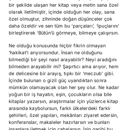
bir şekilde ulaşan her kitap veya metin sana özel
olarak iletilmiştir, içinde olduğun her olay, sana
özel olmuştur, zihninde doğan düşünceler çok
daha özeldir ve sen tüm bu ‘parçaları’, ‘ipuçlarını’
birleştirerek ‘Bütün’ü görmeye, bilmeye çalışırsın.
Ne olduğu konusunda hiçbir fikrin olmayan
‘hakikat’i arıyorsundur. İnsan ne olduğunu
bilmediği bir şeyi nasıl arayabilir? Neyi aradığını
bilmeden arayabilir mi? Şaşırtıcı ama arıyor, hem
de delicesine bir arayış, tıpkı bir ‘meczub’ gibi.
İçinde bulunan o gizil güç uyandıktan sonra
mümkün olamayacak olan her şey olur. Ne kadar
yoğun bir iş hayatın, eşin, çocukların olsa bile
kitaplar yazarsın, araştırmalar için yüzlerce kitap
arasında kaybolursun, farklı ülkelerdeki farklı
şehirleri, özel yapıları, mekânları ziyaret edersin,
konferanslar, makaleler hazırlarsın ve bunları
insanlara iletmek için çabalarsın. İşin garibi bu