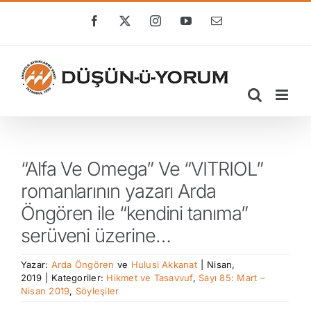
Skip
to
Facebook
X
Instagram
YouTube
E-
posta
content
“Alfa Ve Omega” Ve “VITRIOL”
romanlarının yazarı Arda
Öngören ile “kendini tanıma”
serüveni üzerine…
Yazar:
Arda Öngören
ve
Hulusi Akkanat
|
Nisan,
2019
|
Kategoriler:
Hikmet ve Tasavvuf
,
Sayı 85: Mart –
Nisan 2019
,
Söyleşiler