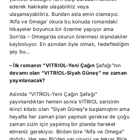
ederek hakikate ulaşabiliriz veya
ulaşamayabiliriz. Bundan asla emin olamayız.
‘Alfa ve Omega’ okura bu konuda romandaki
hikayeler boyunca bir önerme yapıyor ama
Son’da – Omega’da okurun önermesi dışındakiler
kayboluyor. En azından öyle olmalı, hedeflediğim
şey bu…
– İlk romanın “VITRIOL-Yeni Çağın
Şafağı”nın
devamı olan “VITRIOL-Siyah Güneş” ne zaman
yayınlanacak?
Aslında “VITRIOL-Yeni Çağın Şafağı”
yayınlandıktan hemen sonra VITRIOL serisinin
ikinci kitabı olan “Siyah Güneş”e başlamıştım ama
hayatta her zaman plan yapmak gerekse de çoğu
zaman sizin için yapılmış bir planda hareket
etmeniz gerekiyor. Birden bire “Alfa ve Omega”
doğdu. Her şey Bir’den var oluyor ve tekrar Bir’e