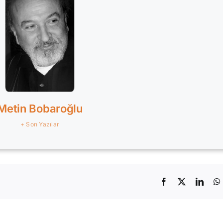
Metin Bobaroğlu
+ Son Yazılar
Facebook
X
Linke