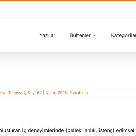
Yazılar
Bültenler
Kategorile
t ve Tasavvuf
,
Sayı 67 | Nisan 2016
,
Tanrıbilim
oluşturan iç deneyimlerinde (bellek, anlık, istenç) edimsel