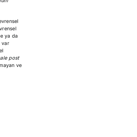
pium
 evrensel
vrensel
ce ya da
 var
el
ale
post
olmayan ve