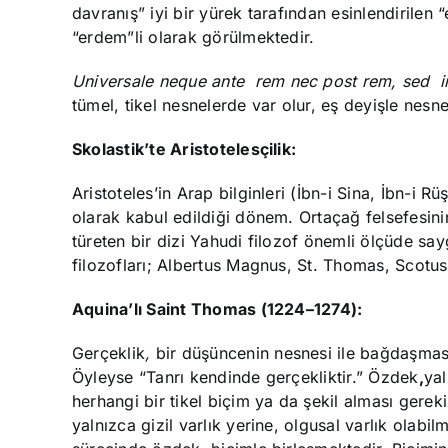
davranış” iyi bir yürek tarafından esinlendirilen 
“erdem”li olarak görülmektedir.
Universale
neque
ante
rem nec post rem, sed i
tümel, tikel nesnelerde var olur, eş deyişle nesn
Skolastik’te Aristotelesçilik
:
Aristoteles’in Arap bilginleri (İbn-i Sina, İbn-i R
olarak kabul edildiği dönem. Ortaçağ felsefesi
türeten bir dizi Yahudi filozof önemli ölçüde sa
filozofları; Albertus Magnus, St. Thomas, Scotus,
Aquina’lı Saint Thomas
(1224–1274):
Gerçeklik
,
bir düşüncenin nesnesi ile bağdaşmasıd
Öyleyse “Tanrı kendinde gerçekliktir.” Özdek
,
yal
herhangi bir tikel biçim ya da şekil alması gerekir
yalnızca gizil varlık yerine, olgusal varlık olabi