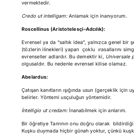
vermektedir.
Credo ut
intelligam:
Anlamak için inanıyorum.
Roscellinus (Aristotelesçi
–
Adcılık):
Evrensel ya da “saltık idea”, yalnızca genel bir şeyl
(tözlerin ilinekleri) yapan çoklu ırasallarını sim
evrenseller adlardır. Bu demektir ki,
Universale 
olgusaldır. Bu nedenle evrensel kilise olamaz.
Abelardus:
Çatışan kanıtların ışığında usun (gerçeklik için 
belirler. Yöntemi usçuluğun yöntemidir.
İntelligio
ut credam:
İnanabilmek için anlarım.
Bir öğretiye Tanrının onu doğru olarak bildirdiği
Kuşku duymada hiçbir günah yoktur, çünkü kuşku