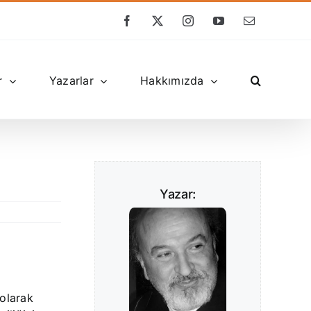
Facebook
X
Instagram
YouTube
E-
posta
r
Yazarlar
Hakkımızda
Yazar:
 olarak