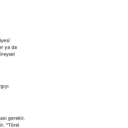
üyesi
er ya da
ireysel
gıyı
ası gerekir.
r. “Törel