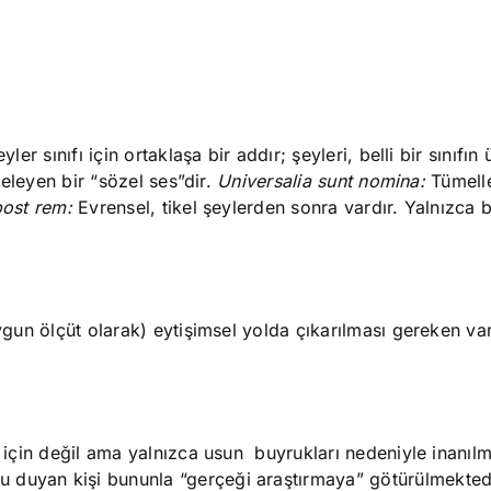
er sınıfı için ortaklaşa bir addır; şeyleri, belli bir sınıfın 
geleyen bir “sözel ses”dir.
Universalia sunt nomina:
Tümell
post rem:
Evrensel, tikel şeylerden sonra vardır. Yalnızca b
uygun ölçüt olarak) eytişimsel yolda çıkarılması gereken var
 için değil ama yalnızca usun buyrukları nedeniyle inanılm
 duyan kişi bununla “gerçeği araştırmaya” götürülmektedi