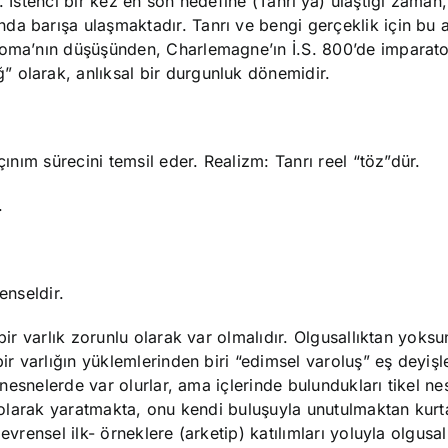
. İstenci bir kez en son hedefine (Tanrı’ya) ulaştığı zama
a barışa ulaşmaktadır. Tanrı ve bengi gerçeklik için bu a
a Roma’nın düşüşünden, Charlemagne’ın İ.S. 800’de imparat
 olarak, anlıksal bir durgunluk dönemidir.
çınım sürecini temsil eder. Realizm: Tanrı reel “töz”dür.
.
enseldir.
bir varlık zorunlu olarak var olmalıdır. Olgusallıktan yoks
bir varlığın yüklemlerinden biri “edimsel varoluş” eş deyişl
l nesnelerde var olurlar, ama içlerinde bulundukları tikel n
li olarak yaratmakta, onu kendi buluşuyla unutulmaktan kurt
vrensel ilk- örneklere (arketip) katılımları yoluyla olgusal