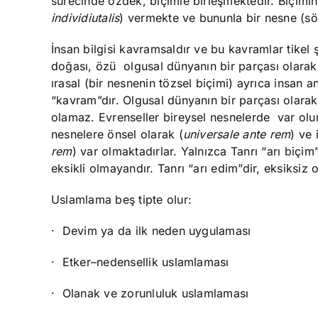
sürecinde özdek, biçimle birleşmektedir. Biçimin
individiutalis
) vermekte ve bununla bir nesne (söz
İnsan bilgisi kavramsaldır ve bu kavramlar tikel ş
doğası, özü olgusal dünyanın bir parçası olarak
ırasal (bir nesnenin tözsel biçimi) ayrıca insan
“kavram”dır. Olgusal dünyanın bir parçası olara
olamaz. Evrenseller bireysel nesnelerde var olur
nesnelere önsel olarak (
universale
ante rem
) ve 
rem
) var olmaktadırlar. Yalnızca Tanrı “arı biç
eksikli olmayandır. Tanrı “arı edim”dir, eksiksiz 
Uslamlama beş tipte olur:
·
Devim ya da ilk neden uygulaması
·
Etker–nedensellik uslamlaması
·
Olanak ve zorunluluk uslamlaması