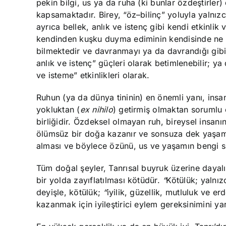
pekin bilgi, us ya da ruha (ki bunlar özdeştirler) 
kapsamaktadır. Birey, “öz–bilinç” yoluyla yalnız
ayrıca bellek, anlık ve istenç gibi kendi etkinlik
kendinden kuşku duyma ediminin kendisinde ne 
bilmektedir ve davranmayı ya da davrandığı gibi d
anlık ve istenç” güçleri olarak betimlenebilir; y
ve isteme” etkinlikleri olarak.
Ruhun (ya da dünya tininin) en önemli yanı, insa
yokluktan (
ex
nihilo
) getirmiş olmaktan sorumlu o
birliğidir. Özdeksel olmayan ruh, bireysel insa
ölümsüz bir doğa kazanır ve sonsuza dek yaşam
alması ve böylece özünü, us ve yaşamın bengi sü
Tüm doğal şeyler, Tanrısal buyruk üzerine dayalı
bir yolda zayıflatılması kötüdür.
“
Kötülük; yalnız
deyişle, kötülük;
“
iyilik, güzellik, mutluluk ve er
kazanmak için iyileştirici eylem gereksinimini yar