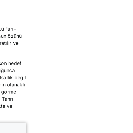
ü “arı
–
uhun özünü
tılır ve
 son hedefi
duğunca
sallık değil
nin olanaklı
ı görme
 Tanrı
kta ve