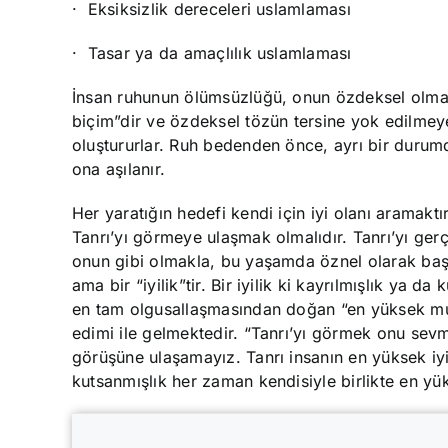
·
Eksiksizlik dereceleri uslamlaması
·
Tasar ya da amaçlılık uslamlaması
İnsan ruhunun ölümsüzlüğü, onun özdeksel olmaya
biçim”dir ve özdeksel tözün tersine yok edilmeye 
oluştururlar. Ruh bedenden önce, ayrı bir durum
ona aşılanır.
Her yaratığın hedefi kendi için iyi olanı aramakt
Tanrı’yı görmeye ulaşmak olmalıdır. Tanrı’yı ger
onun gibi olmakla, bu yaşamda öznel olarak başar
ama bir “iyilik”tir. Bir iyilik ki kayrılmışlık ya 
en tam olgusallaşmasından doğan “en yüksek mutl
edimi ile gelmektedir. “Tanrı’yı görmek onu sevm
görüşüne ulaşamayız. Tanrı insanın en yüksek iyi
kutsanmışlık her zaman kendisiyle birlikte en yü