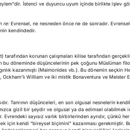
“eylem”dir. İstenci ve duyuncu uyum içinde birlikte işlev gö
n re:
Evrensel, ne nesneden önce ne de sonradır. Evrensel
enin kendindedir.
üşt) tarafından korunan çalışmaları kilise tarafından gerçekl
nin bu döneminde düşüncelerinin pek çoğunu Müslüman fil
ygınlık kazanmıştı (Maimonides vb.). Bu dönemin seçkin Hır
 Ockham’lı William ve iki mistik Bonaventura ve Meister Ec
ır. Tanrının düşünceleri, en son olgusal nesnelerin kendile
nızca gizil bir şeydir ve olgusal ya da edimsel olabilmek i
. Evrendeki sayısız varlık birbirlerinden ayrıdır, çünkü her
lmek için kendi “bireysel biçimini” kazanması gerekmiştir. Bu