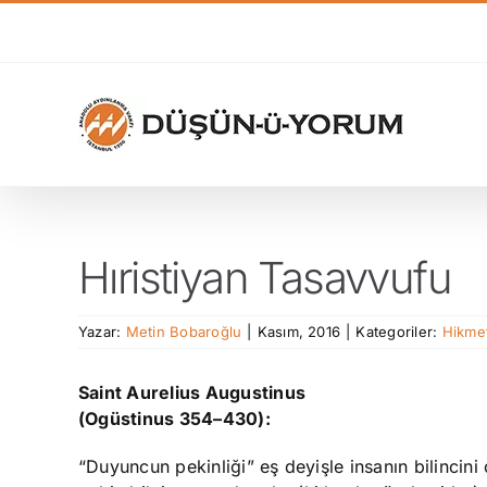
Skip
to
content
Hıristiyan Tasavvufu
Yazar:
Metin Bobaroğlu
|
Kasım, 2016
|
Kategoriler:
Hikme
Saint Aurelius Augustinus
(Ogüstinus 354–430):
“Duyuncun pekinliği” eş deyişle insanın bilincini 