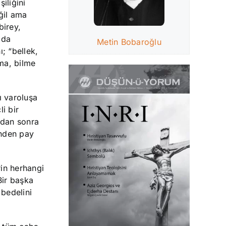
iliğini
ğil ama
birey,
 da
Metin Bobaroğlu
; “bellek,
lma, bilme
ı varoluşa
li bir
ndan sonra
inden pay
rin herhangi
Bir başka
 bedelini