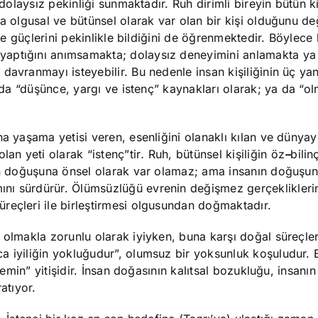
dolaysız pekinliği sunmaktadır. Ruh dirimli bireyin bütün kiş
ca olgusal ve bütünsel olarak var olan bir kişi olduğunu de
 ve güçlerini pekinlikle bildiğini de öğrenmektedir. Böylece 
yaptığını anımsamakta; dolaysız deneyimini anlamakta ya
avranmayı isteyebilir. Bu nedenle insan kişiliğinin üç yanı
a da “düşünce, yargı ve istenç” kaynakları olarak; ya da “o
na yaşama yetisi veren, esenliğini olanaklı kılan ve dünyay
lan yeti olarak “istenç”tir
.
Ruh, bütünsel kişiliğin öz
–
bilinç
nın doğuşuna önsel olarak var olamaz; ama insanın doğuşu
ını sürdürür. Ölümsüzlüğü evrenin değişmez gerçeklikler
reçleri ile birleştirmesi olgusundan doğmaktadır.
 olmakla zorunlu olarak iyiyken, buna karşı doğal süreçle
ca iyiliğin yokluğudur”, olumsuz bir yoksunluk koşuludur. 
demin” yitişidir. İnsan doğasının kalıtsal bozukluğu, insanın
atıyor.