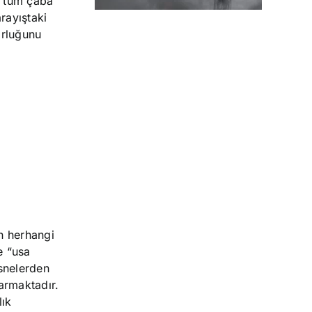
n, tüm çaba
rayıştaki
orluğunu
un herhangi
e “usa
esnelerden
armaktadır.
lık