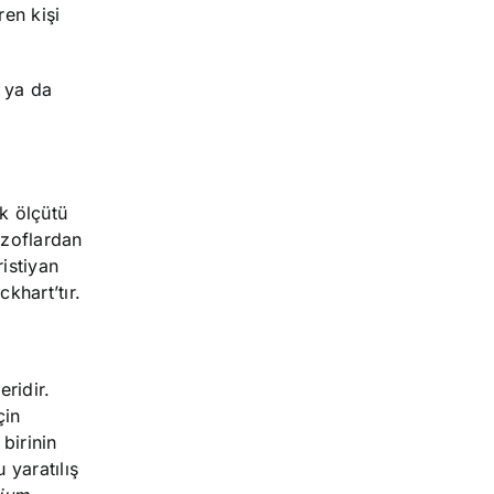
ren kişi
 ya da
ik ölçütü
ozoflardan
istiyan
khart’tır.
ridir.
çin
 birinin
 yaratılış