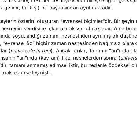
 özdekselleşmesi her nesneye kendi bireyselliğini (
princi
 gelimi, bir kişi) bir başkasından ayrılmaktadır.
eylerin özlerini oluşturan “evrensel biçimler”dir. Bir şeyin
 nesnenin kendisine içkin olarak var olmaktadır. Ama bu e
 anında soyutlandığı zaman, nesnesinden ayrılmış bir düşün
k, “evrensel öz” hiçbir zaman nesnesinden bağımsız olarak
lar (
universale
in rem
). Ancak onlar, Tanrının “an”ında tik
insanın “an”ında (kavram) tikel nesnelerden sonra (
univers
im”dir, tamamlanmamış edimselliktir, bu nedenle özdeksel 
olarak edimselleşmiştir.