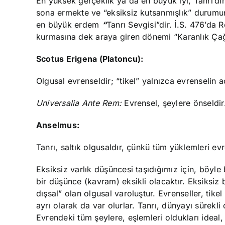
En yüksek gerçeklik ya da en büyük iyi, Tanrı’dır
sona ermekte ve “eksiksiz kutsanmışlık” durumund
en büyük erdem
“
Tanrı Sevgisi”dir. İ.S. 476’d
kurmasına dek araya giren dönemi “Karanlık Çağ”
Scotus Erigena
(Platoncu):
Olgusal evrenseldir; “tikel” yalnızca evrenselin a
Universalia
Ante Rem:
Evrensel, şeylere önseldir
Anselmus:
Tanrı, saltık olgusaldır, çünkü tüm yüklemleri evr
Eksiksiz varlık düşüncesi taşıdığımız için, böyle 
bir düşünce (kavram) eksikli olacaktır. Eksiksiz 
dışsal” olan olgusal varoluştur. Evrenseller, tike
ayrı olarak da var olurlar. Tanrı, dünyayı sürek
Evrendeki tüm şeylere, eşlemleri oldukları ideal, e