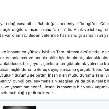
n doğasına aittir. Ruh doğası nedeniyle “bengi”dir. Çünk
açık değildir. İnsanın ruhu “arı tin”dir. Anlık ve istenç, r
da var olamaz. Beden yeterince hazırlandığı zaman ruh yara
ır ve insanın en yüksek iyisinin Tanrı olması ölçüsünde, en
çekten anlamak ve onunla birlik içinde olmak, olanaklı ol
ılabilecek bir şeydir, çünkü onun gibi olmak yalnızca kut
da kutsanmışlık durumu ile eş deyişle insanın gerçek “kendi”si
uluk” durumu ile birdir. İnsanın en mutlu durumu Tanrı’y
ektir,” çünkü onu sevmeksizin sezgisel ya da düşünsel bir
si ve yaşamının hedefi, insanı kutsanmış bir varlık yapma
ksek mutluluğu getirmektedir.