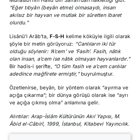
Muhâsibî’nin Hâlid bin Saffan’dan naklettiği gibi:
“Eğer tıbyân (beyân etme) olmasaydı, insan
akılsız bir hayvan ve mutlak bir sûretten ibaret
olurdu.”
Lisânü’l Arâb’ta,
F-S-H
kelime köküyle ilgili olarak
şöyle bir metin görüyoruz:
“Canlıların iki tür
olduğu söylenir: ‘A’cem’ ve ‘Fasih’. Fasih, nâtık
olan insan, a’cem ise nâtık olmayan hayvanlardır.”
Bir hadis-i şerifte,
“O tüm fasih ve a’cem canlılar
adedince mağfirete ermiştir,”
buyrulmuştur.
Özetlenirse, beyân, bir yöntem olarak “ayırma ve
açığa çıkarma”; bir dünya görüşü olarak ise “ayrı
ve açığa çıkmış olma” anlamına gelir.
Alıntılar: Arap-İslâm Kültürünün Akıl Yapısı, M.
Âbid el-Câbirî, 1999, İstanbul, Kitabevi Yayıncılık.