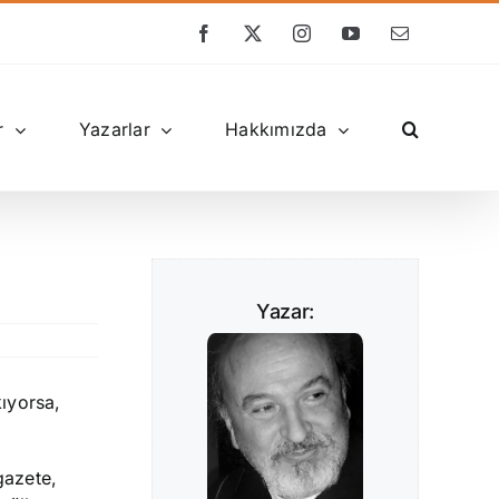
Facebook
X
Instagram
YouTube
E-
posta
r
Yazarlar
Hakkımızda
Yazar:
kıyorsa,
gazete,