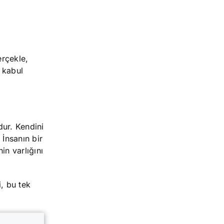
erçekle,
e kabul
dur. Kendini
İnsanın bir
in varlığını
i, bu tek