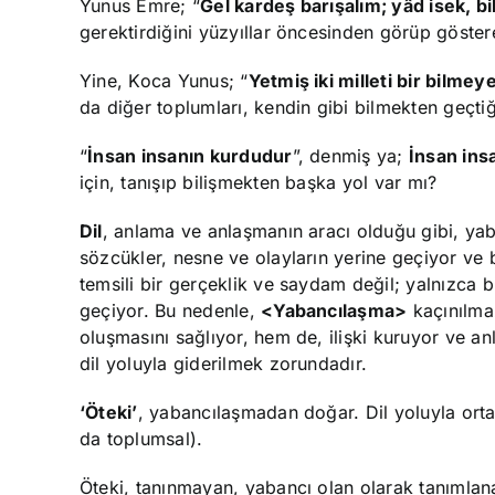
Yunus Emre; “
Gel kardeş barışalım; yâd isek, b
gerektirdiğini yüzyıllar öncesinden görüp göste
Yine, Koca Yunus; “
Yetmiş iki milleti bir bilmey
da diğer toplumları, kendin gibi bilmekten geçtiğ
“
İnsan insanın kurdudur
”, denmiş ya;
İnsan ins
için, tanışıp bilişmekten başka yol var mı?
Dil
, anlama ve anlaşmanın aracı olduğu gibi, yab
sözcükler, nesne ve olayların yerine geçiyor ve 
temsili bir gerçeklik ve saydam değil; yalnızca bi
geçiyor. Bu nedenle,
<Yabancılaşma>
kaçınılmaz
oluşmasını sağlıyor, hem de, ilişki kuruyor ve a
dil yoluyla giderilmek zorundadır.
‘Öteki’
, yabancılaşmadan doğar. Dil yoluyla ort
da toplumsal).
Öteki, tanınmayan, yabancı olan olarak tanımlanab