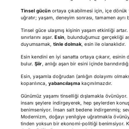
Tinsel gücün
ortaya çıkabilmesi için, içe dönük 
uğratır; yaşam, deneyim sonrası, tamamen ayrı bir
Tinsel güce ulaşmış kişinin yaşam etkinliği artar.
sınırlarını aşar.
Esin
, bulunduğumuz gerçekliği aş
duyumsamak,
tinle dolmak
, esin ile olanaklıdır.
Esin kendini en iyi sanatta ortaya çıkarır, esinin d
bulur.
Şiir
, anlığı aşan bir esini içinde barındırdı
Esin, yaşamla doğrudan (anlığın dolayımı olmaks
koparılınca,
yabancılaşma
kaçınılmazdır.
Günümüz yaşamı tinselliği dışlamakla övünüyor. K
insanı şeylere indirgeyerek, hep şeylerden konu
benimseniyor. İnsan salt bedene indirgenmiş; sevg
Modernizm, doğayı yenilgiye uğratmakla övünüyor
tinden yoksun bir ekonomi-politiği benimsiyor. K