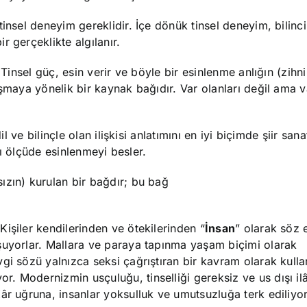
tinsel deneyim gereklidir. İçe dönük tinsel deneyim, bilinc
 gerçeklikte algılanır.
 Tinsel güç, esin verir ve böyle bir esinlenme anlığın (zihni
maya yönelik bir kaynak bağıdır. Var olanları değil ama va
il ve bilinçle olan ilişkisi anlatımını en iyi biçimde şiir san
ğı ölçüde esinlenmeyi besler.
ızın) kurulan bir bağdır; bu bağ
işiler kendilerinden ve ötekilerinden “
İnsan
” olarak söz 
şuyorlar. Mallara ve paraya tapınma yaşam biçimi olarak
i sözü yalnızca seksi çağrıştıran bir kavram olarak kullan
. Modernizmin usçuluğu, tinselliği gereksiz ve us dışı il
âr uğruna, insanlar yoksulluk ve umutsuzluğa terk ediliyo