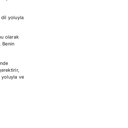
 dil yoluyla
mu olarak
. Benin
inde
erektirir,
l yoluyla ve