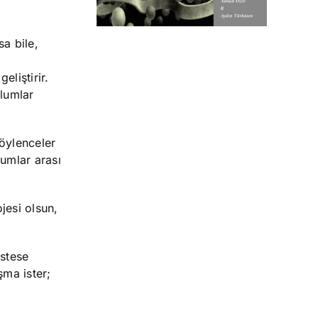
sa bile,
eliştirir.
plumlar
söylenceler
umlar arası
ojesi olsun,
istese
şma ister;