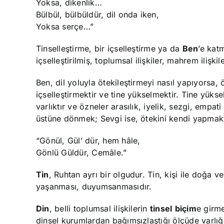
Yoksa, dikenlik…
Bülbül, bülbüldür, dil onda iken,
Yoksa serçe…”
Tinselleştirme, bir içselleştirme ya da
Ben
’e kat
içselleştirilmiş, toplumsal ilişkiler, mahrem ilişki
Ben, dil yoluyla ötekileştirmeyi nasıl yapıyorsa,
içselleştirmektir ve tine yükselmektir. Tine yükse
varlıktır ve özneler arasılık, iyelik, sezgi, emp
üstüne dönmek; Sevgi ise, ötekini kendi yapmaktı
“Gönül, Gül’ dür, hem hâle,
Gönlü Güldür, Cemâle.”
Tin
, Ruhtan ayrı bir olgudur. Tin, kişi ile doğa v
yaşanması, duyumsanmasıdır.
Din
, belli toplumsal ilişkilerin
tinsel
biçim
e girme
dinsel kurumlardan bağımsızlaştığı ölçüde varlığa y