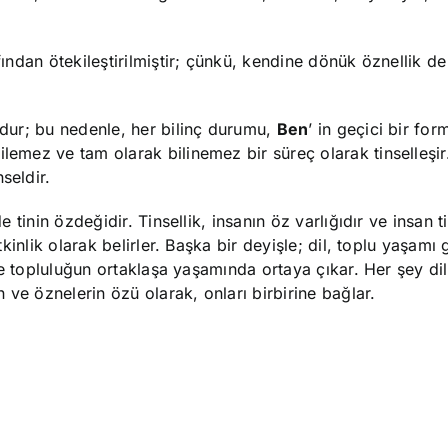
fından ötekileştirilmiştir; çünkü, kendine dönük öznellik de
ludur; bu nedenle, her bilinç durumu,
Ben
’ in geçici bir for
lemez ve tam olarak bilinemez bir süreç olarak tinselleşir
seldir.
e tinin özdeğidir. Tinsellik, insanın öz varlığıdır ve insan t
tkinlik olarak belirler. Başka bir deyişle; dil, toplu yaşamı g
r ve topluluğun ortaklaşa yaşamında ortaya çıkar. Her şey di
n ve öznelerin özü olarak, onları birbirine bağlar.