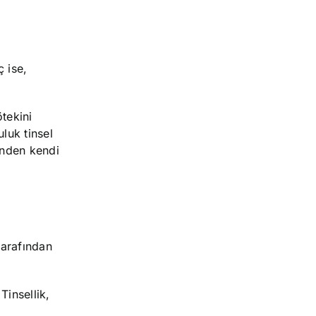
ç ise,
ötekini
luk tinsel
kinden kendi
 tarafından
Tinsellik,