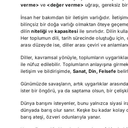
verme>
ve
<değer verme>
uğraşı, gereksiz bir
İnsan her bakımdan bir iletişim varlığıdır. İleti
bilinçsiz bir doğa varlığı olmaktan öteye geçemez
dilin
niteliği
ve
kapasitesi
ile sınırlıdır. Dilin ku
Her toplumun dili, tarih sürecinde oluştuğu için,
arası düzeyde ise, diller arası çeviri ve anlamla
Diller, kavramsal yönüyle, toplumların uygarlıklar
ile nüfuz edilebilir. Toplumların anlayışına girmek
iletişim ve bildirişimde,
Sanat, Din, Felsefe
belirl
Günümüzde savaşların, artık uygarlıklar arasında ol
ister bir öngörü, ya da saptama olsun, bir çelişki
Dünya barışını isteyenler, bunu yalnızca siyasi i
dünyada barış olur sanır. Keşke bu kadar kolay ol
barış ateşi, özveri odunlarıyla yanar.