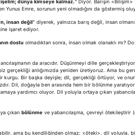
ilişelim; dünya kimseye kalmaz.
” Diyor. Barışın <Bilişim>
ren Yunus Emre, sorunun yeni olmadığını da göstermiş oluy
en, insan değil
” diyerek, yalnızca barış değil, insan olman
ine işaret ediyor.
anın dostu
olmadıktan sonra, insan olmak olanaklı mı? Do
ancılaşmanın da aracıdır. Düşünmeyi dille gerçekleştiriyo
biz gerçekliği anlığımızda yeniden üretiyoruz. Ama bu ger
r kurgu. Bir başka deyişle; dil, gerçekliği örtüyor, ve onu
dır. Dil, doğayla ben arasında hem bir bölünme yaratıyor 
nlamaya yardımcı oluyor. Dil yoluyla ortaya çıkan yabancıl
aya çıkan
bölünme
ve yabancılaşma, çevreyi ötekileştirir 
ilir, ama bu kendiliğinden olmaz; <öteki>, dil yoluyla, bi