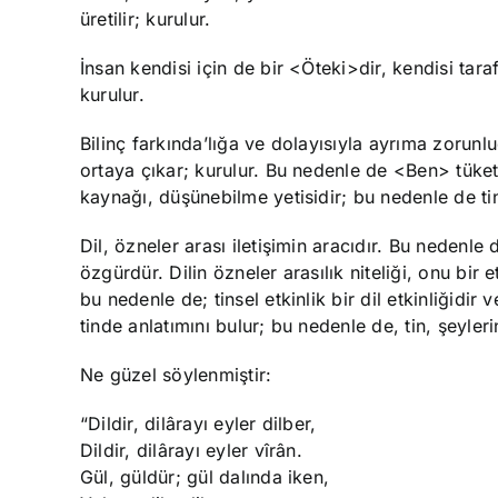
üretilir; kurulur.
İnsan kendisi için de bir <Öteki>dir, kendisi tara
kurulur.
Bilinç farkında’lığa ve dolayısıyla ayrıma zorun
ortaya çıkar; kurulur. Bu nedenle de <Ben> tüketi
kaynağı, düşünebilme yetisidir; bu nedenle de tin
Dil, özneler arası iletişimin aracıdır. Bu nedenle d
özgürdür. Dilin özneler arasılık niteliği, onu bir e
bu nedenle de; tinsel etkinlik bir dil etkinliğidi
tinde anlatımını bulur; bu nedenle de, tin, şeyleri
Ne güzel söylenmiştir:
“Dildir, dilârayı eyler dilber,
Dildir, dilârayı eyler vîrân.
Gül, güldür; gül dalında iken,