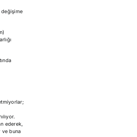
i değişime
n)
rlığı
atında
etmiyorlar;
ılıyor.
ân ederek,
r ve buna