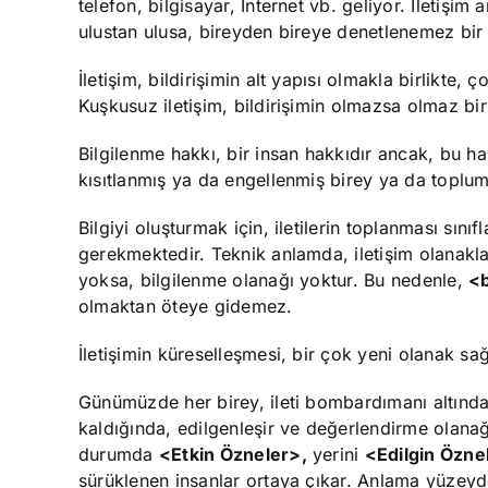
telefon, bilgisayar, Internet vb. geliyor. İletişim 
ulustan ulusa, bireyden bireye denetlenemez bir bi
İletişim, bildirişimin alt yapısı olmakla birlikte
Kuşkusuz iletişim, bildirişimin olmazsa olmaz bir
Bilgilenme hakkı, bir insan hakkıdır ancak, bu hakkı
kısıtlanmış ya da engellenmiş birey ya da toplum
Bilgiyi oluşturmak için, iletilerin toplanması sın
gerekmektedir. Teknik anlamda, iletişim olanaklar
yoksa, bilgilenme olanağı yoktur. Bu nedenle,
<b
olmaktan öteye gidemez.
İletişimin küreselleşmesi, bir çok yeni olanak sağ
Günümüzde her birey, ileti bombardımanı altında bu
kaldığında, edilgenleşir ve değerlendirme olana
durumda
<Etkin Özneler>,
yerini
<Edilgin Özne
sürüklenen insanlar ortaya çıkar. Anlama yüzeyde