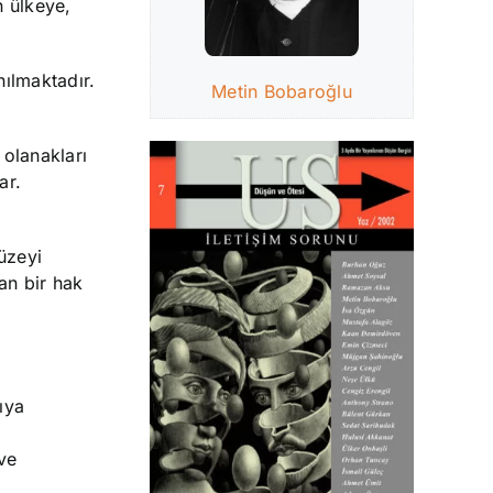
n ülkeye,
nılmaktadır.
Metin Bobaroğlu
 olanakları
ar.
üzeyi
an bir hak
ıya
ve