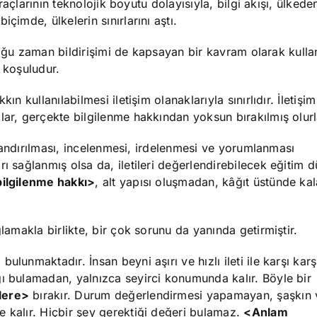
araçlarının teknolojik boyutu dolayısıyla, bilgi akışı, ülkede
çimde, ülkelerin sınırlarını aştı.
, çoğu zaman bildirişimi de kapsayan bir kavram olarak kulla
 koşuludur.
n kullanılabilmesi iletişim olanaklarıyla sınırlıdır. İletişim
lar, gerçekte bilgilenme hakkından yoksun bırakılmış olurl
ıflandırılması, incelenmesi, irdelenmesi ve yorumlanması
ı sağlanmış olsa da, iletileri değerlendirebilecek eğitim d
ilgilenme hakkı>
, alt yapısı oluşmadan, kâğıt üstünde kal
lamakla birlikte, bir çok sorunu da yanında getirmiştir.
lunmaktadır. İnsan beyni aşırı ve hızlı ileti ile karşı karş
ğı bulamadan, yalnızca seyirci konumunda kalır. Böyle bir
lere>
bırakır. Durum değerlendirmesi yapamayan, şaşkın 
 kalır. Hiçbir şey gerektiği değeri bulamaz.
<Anlam