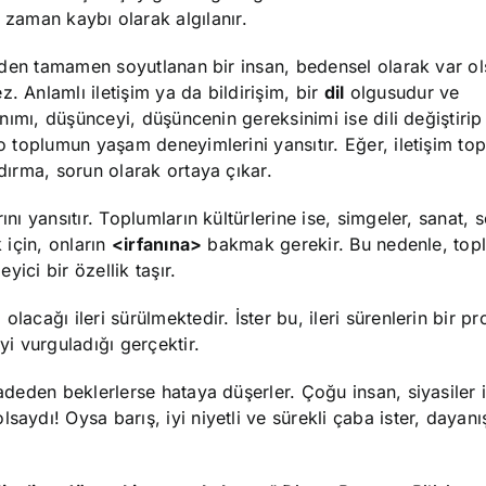
 zaman kaybı olarak algılanır.
şimden tamamen soyutlanan bir insan, bedensel olarak var ol
. Anlamlı iletişim ya da bildirişim, bir
dil
olgusudur ve
llanımı, düşünceyi, düşüncenin gereksinimi ise dili değiştirip g
 o toplumun yaşam deneyimlerini yansıtır. Eğer, iletişim to
ndırma, sorun olarak ortaya çıkar.
ını yansıtır. Toplumların kültürlerine ise, simgeler, sanat, 
 için, onların
<irfanına>
bakmak gerekir. Bu nedenle, topl
eyici bir özellik taşır.
acağı ileri sürülmektedir. İster bu, ileri sürenlerin bir pr
yi vurguladığı gerçektir.
radeden beklerlerse hataya düşerler. Çoğu insan, siyasiler 
saydı! Oysa barış, iyi niyetli ve sürekli çaba ister, dayanı