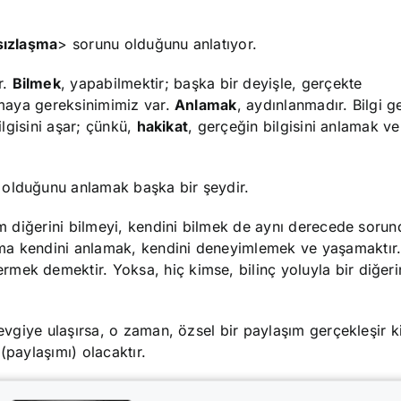
sızlaşma
> sorunu olduğunu anlatıyor.
r.
Bilmek
, yapabilmektir; başka bir deyişle, gerçekte
lamaya gereksinimimiz var.
Anlamak
, aydınlanmadır. Bilgi g
ilgisini aşar; çünkü,
hakikat
, gerçeğin bilgisini anlamak v
 olduğunu anlamak başka bir şeydir.
ım diğerini bilmeyi, kendini bilmek de aynı derecede sorun
ma kendini anlamak, kendini deneyimlemek ve yaşamaktır. 
ek demektir. Yoksa, hiç kimse, bilinç yoluyla bir diğerin
sevgiye ulaşırsa, o zaman, özsel bir paylaşım gerçekleşir k
 (paylaşımı) olacaktır.