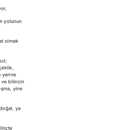
or.
ın yolunun
st olmak
ruz;
çeklik,
n yerine
ve bilincin
aşma, yine
(doğal, ya
linçte