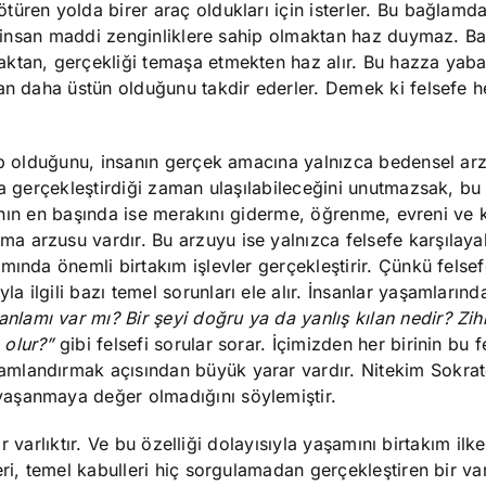
üren yolda birer araç oldukları için isterler. Bu bağlamda
er insan maddi zenginliklere sahip olmaktan haz duymaz. Ba
ktan, gerçekliği temaşa etmekten haz alır. Bu hazza yaba
dan daha üstün olduğunu takdir ederler. Demek ki felsefe 
ip olduğunu, insanın gerçek amacına yalnızca bedensel arz
da gerçekleştirdiği zaman ulaşılabileceğini unutmazsak, b
arının en başında ise merakını giderme, öğrenme, evreni ve 
 arzusu vardır. Bu arzuyu ise yalnızca felsefe karşılayabi
mında önemli birtakım işlevler gerçekleştirir. Çünkü felsef
 ilgili bazı temel sorunları ele alır. İnsanlar yaşamların
lamı var mı? Bir şeyi doğru ya da yanlış kılan nedir? Zih
 olur?”
gibi felsefi sorular sorar. İçimizden her birinin bu f
mlandırmak açısından büyük yarar vardır. Nitekim Sokrat
aşanmaya değer olmadığını söylemiştir.
ir varlıktır. Ve bu özelliği dolayısıyla yaşamını birtakım ilke
ri, temel kabulleri hiç sorgulamadan gerçekleştiren bir va