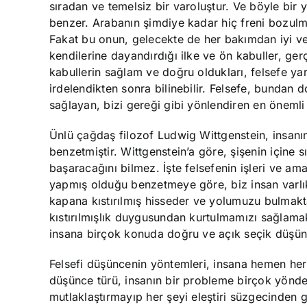
sıradan ve temelsiz bir varoluştur. Ve böyle bir
benzer. Arabanın şimdiye kadar hiç freni bozulm
Fakat bu onun, gelecekte de her bakımdan iyi v
kendilerine dayandırdığı ilke ve ön kabuller, ger
kabullerin sağlam ve doğru oldukları, felsefe yar
irdelendikten sonra bilinebilir. Felsefe, bund
sağlayan, bizi gereği gibi yönlendiren en önemli 
Ünlü çağdaş filozof Ludwig Wittgenstein, insan
benzetmiştir. Wittgenstein’a göre, şişenin içine s
başaracağını bilmez. İşte felsefenin işleri ve am
yapmış olduğu benzetmeye göre, biz insan varl
kapana kıstırılmış hisseder ve yolumuzu bulmakta 
kıstırılmışlık duygusundan kurtulmamızı sağlam
insana birçok konuda doğru ve açık seçik düşüne
Felsefi düşüncenin yöntemleri, insana hemen her k
düşünce türü, insanın bir probleme birçok yönden
mutlaklaştırmayıp her şeyi eleştiri süzgecinden 