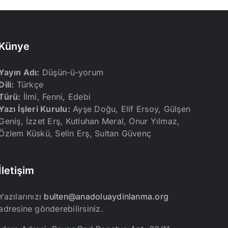
Künye
Yayın Adı:
Düşün-ü-yorum
Dili:
Türkçe
Türü:
İlmi, Fenni, Edebi
Yazı İşleri Kurulu:
Ayşe Doğu, Elif Ersoy, Gülşen
Geniş, İzzet Erş, Kutluhan Meral, Onur Yılmaz,
Özlem Küskü, Selin Erş, Sultan Güvenç
İletişim
Yazılarınızı
bulten@anadoluaydinlanma.org
adresine gönderebilirsiniz.