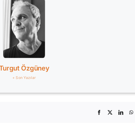
Turgut Özgüney
+ Son Yazılar
Facebook
X
Linke