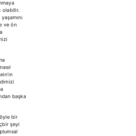
lanmaya
olabilir.
n yaşamını
ke ve ön
na
izi
una
nasıl
ein’ın
dimizi
na
undan başka
öyle bir
çbir şeyi
oplumsal