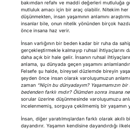
bakımdan refahı ve maddi değerleri mutluluğa göt
mutluluk amacı için bir araç olabilir. Nitekim h
düşünmekten, insan yaşamının anlamını araştırma
insanlar bile, onun nitelik yönünden birçok haz
önce insana haz verir.
İnsan varlığının bir beden kadar bir ruha da sah
gerçekleştirmekle kalmayıp ruhsal ihtiyaçlarını 
daha açık bir hale gelir. İnsanın ruhsal ihtiyaçl
anlama, şu dünyada geçen yaşamını anlamlandırma
Felsefe şu halde, bireysel düzlemde bireyin yaşa
şeyden önce insan olarak varoluşumuzun anlamıyla
zaman
“Niçin bu dünyadayım? Yaşamamızın bir an
bedenden farklı mıdır? Ölümden sonra insana ne
sorular üzerine düşünmesinde varoluşumuzu anla
incelenmemiş, sorguya çekilmemiş bir yaşamın y
İnsan, diğer yaratılmışlardan farklı olarak akıllı b
dayandırır. Yaşamın kendisine dayandırdığı ilkele