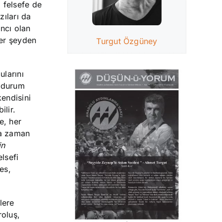
 felsefe de
zıları da
ncı olan
her şeyden
Turgut Özgüney
ularını
u durum
kendisini
lir.
e, her
da zaman
in
elsefi
es,
lere
roluş,