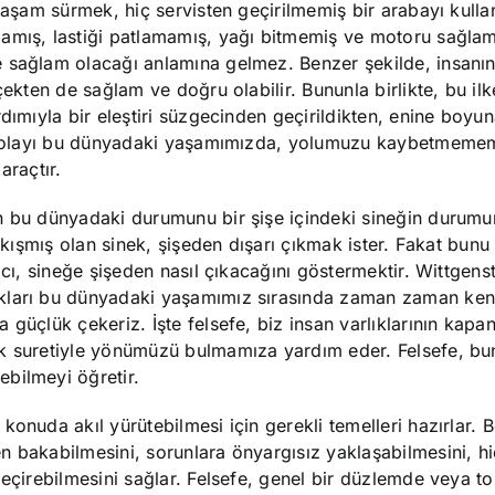
 yaşam sürmek, hiç servisten geçirilmemiş bir arabayı kul
amış, lastiği patlamamış, yağı bitmemiş ve motoru sağlam 
e sağlam olacağı anlamına gelmez. Benzer şekilde, insanı
çekten de sağlam ve doğru olabilir. Bununla birlikte, bu il
dımıyla bir eleştiri süzgecinden geçirildikten, enine boyu
an dolayı bu dünyadaki yaşamımızda, yolumuzu kaybetmemem
araçtır.
ın bu dünyadaki durumunu bir şişe içindeki sineğin durum
ıkışmış olan sinek, şişeden dışarı çıkmak ister. Fakat bunu 
acı, sineğe şişeden nasıl çıkacağını göstermektir. Wittgenst
ıkları bu dünyadaki yaşamımız sırasında zaman zaman ken
güçlük çekeriz. İşte felsefe, biz insan varlıklarının kapa
ak suretiyle yönümüzü bulmamıza yardım eder. Felsefe, b
bilmeyi öğretir.
onuda akıl yürütebilmesi için gerekli temelleri hazırlar. B
 bakabilmesini, sorunlara önyargısız yaklaşabilmesini, hi
geçirebilmesini sağlar. Felsefe, genel bir düzlemde veya t