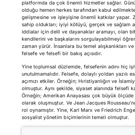
platformda da çok önemli hizmetler sağlar. Günü
olduğu hemen herkes tarafından kabul edilmekted
gelişmesine ve işleyişine önemli katkılar yapar. Z
sahip oldukları; iyiyi kötüyü, gerçek ve sağlam a
iddialar için delil ve dayanaklar aramayı, olan b
kendilerini ve başkalarını sorgulayabilmeyi öğre
zaman yürür. İnsanlara bu temel alışkanlıkları ve
felsefe ve felsefi bir bakış açısıdır.
Yine toplumsal düzlemde, felsefenin adını hiç iş
unutulmamalıdır. Felsefe, dolaylı yoldan yazılı e
açımızı etkiler. Örneğin; Hıristiyanlığın ve İslam
olmuştur. Aynı şekilde, siyaset alanında felsefi 
Örneğin; Amerikan Anayasası çok büyük ölçüde İn
olarak oluşmuştur. Ve Jean Jacques Rousseau’n
rol oynamıştır. Yine, Karl Marx ve Friedrich Eng
sosyalist yönetim biçimlerinin temeli olmuştur.