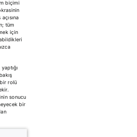
im biçimi
krasinin
ş açısına
an; tüm
mek için
bildikleri
nızca
 yaptığı
 bakış
bir rolü
kir.
inin sonucu
eyecek bir
lan