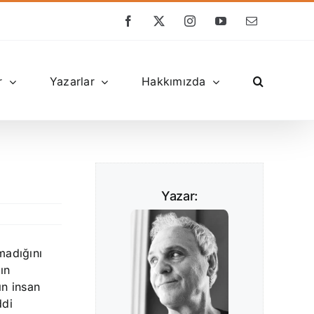
Facebook
X
Instagram
YouTube
E-
posta
r
Yazarlar
Hakkımızda
Yazar:
amadığını
ın
ın insan
ddi