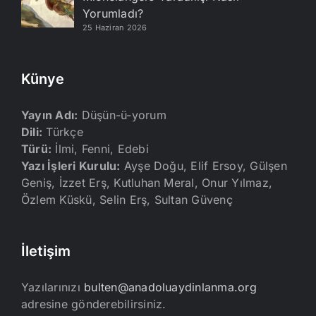
Yorumladı?
25 Haziran 2026
Künye
Yayın Adı:
Düşün-ü-yorum
Dili:
Türkçe
Türü:
İlmi, Fenni, Edebi
Yazı İşleri Kurulu:
Ayşe Doğu, Elif Ersoy, Gülşen
Geniş, İzzet Erş, Kutluhan Meral, Onur Yılmaz,
Özlem Küskü, Selin Erş, Sultan Güvenç
İletişim
Yazılarınızı
bulten@anadoluaydinlanma.org
adresine gönderebilirsiniz.