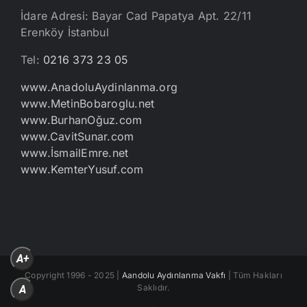
İdare Adresi: Bayar Cad Papatya Apt. 22/11
Erenköy İstanbul
Tel:
0216 373 23 05
www.AnadoluAydinlanma.org
www.MetinBobaroglu.net
www.BurhanOğuz.com
www.CavitSunar.com
www.İsmailEmre.net
www.KemterYusuf.com
A+
Copyright 1996 - 2025 |
Aandolu Aydınlanma Vakfı
| Tüm Hakları
Saklıdır.
A