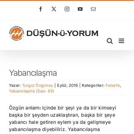
Skip
to
Facebook
X
Instagram
YouTube
E-
posta
content
Yabancılaşma
Yazar:
Turgut Özgüney
|
Eylül, 2016
|
Kategoriler:
Felsefe
,
Yabancılaşma (Sayı: 63)
Özgün anlamı içinde bir şeyi ya da bir kimseyi
başka bir şeyden uzaklaştıran, başka bir şeye
yabancı hale getiren eylem ya da gelişmeye
yabancılaşma diyebiliriz. Yabancılaşma