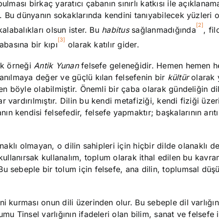
ulması birkaç yaratıcı çabanın sınırlı katkısı ile açıklanam
r. Bu dünyanın sokaklarında kendini tanıyabilecek yüzleri ol
[2]
alabalıkları olsun ister. Bu
habitus
sağlanmadığında
, fi
[3]
abasına bir kıpı
olarak katılır gider.
pik örneği
Antik Yunan
felsefe geleneğidir. Hemen hemen h
 anılmaya değer ve güçlü kılan felsefenin bir
kültür
olarak
en böyle olabilmiştir. Önemli bir çaba olarak gündeliğin dili
vardırılmıştır. Dilin bu kendi metafiziği, kendi fiziği üze
n kendisi felsefedir, felsefe yapmaktır; başkalarının arıtı
naklı olmayan, o dilin sahipleri için hiçbir dilde olanaklı de
 kullanırsak kullanalım, toplum olarak ithal edilen bu kavr
u sebeple bir tolum için felsefe, ana dilin, toplumsal düş
i kurması onun dili üzerinden olur. Bu sebeple dil varlığı
mu Tinsel varlığının ifadeleri olan bilim, sanat ve felsefe 