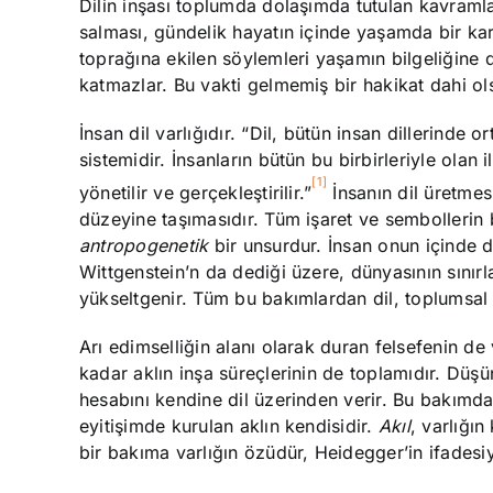
Dilin inşası toplumda dolaşımda tutulan kavramla
salması, gündelik hayatın içinde yaşamda bir ka
toprağına ekilen söylemleri yaşamın bilgeliğine d
katmazlar. Bu vakti gelmemiş bir hakikat dahi olsa
İnsan dil varlığıdır. “Dil, bütün insan dillerinde o
sistemidir. İnsanların bütün bu birbirleriyle olan 
[1]
yönetilir ve gerçekleştirilir.”
İnsanın dil üretmes
düzeyine taşımasıdır. Tüm işaret ve sembollerin b
antropogenetik
bir unsurdur. İnsan onun içinde dü
Wittgenstein’n da dediği üzere, dünyasının sınırl
yükseltgenir. Tüm bu bakımlardan dil, toplumsal 
Arı edimselliğin alanı olarak duran felsefenin de
kadar aklın inşa süreçlerinin de toplamıdır. Düşü
hesabını kendine dil üzerinden verir. Bu bakımdan
eyitişimde kurulan aklın kendisidir.
Akıl
, varlığın
bir bakıma varlığın özüdür, Heidegger’in ifadesiyl