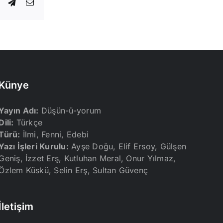
dIn
WhatsApp
Telegram
E-
posta
Künye
Yayın Adı:
Düşün-ü-yorum
Dili:
Türkçe
Türü:
İlmi, Fenni, Edebi
Yazı İşleri Kurulu:
Ayşe Doğu, Elif Ersoy, Gülşen
Geniş, İzzet Erş, Kutluhan Meral, Onur Yılmaz,
Özlem Küskü, Selin Erş, Sultan Güvenç
İletişim