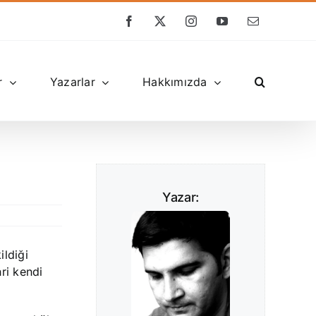
Facebook
X
Instagram
YouTube
E-
posta
r
Yazarlar
Hakkımızda
Yazar:
ildiği
ri kendi