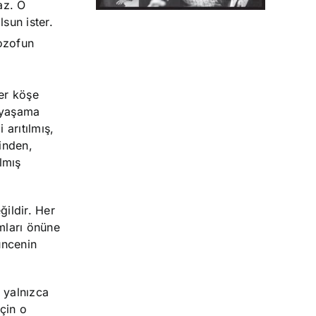
az. O
sun ister.
lozofun
er köşe
 yaşama
 arıtılmış,
rinden,
lmış
ğildir. Her
amları önüne
üncenin
n yalnızca
için o