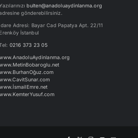
Yazılarınızı
bulten@anadoluaydinlanma.org
adresine gönderebilirsiniz.
İdare Adresi: Bayar Cad Papatya Apt. 22/11
Erenköy İstanbul
Tel:
0216 373 23 05
www.AnadoluAydinlanma.org
www.MetinBobaroglu.net
www.BurhanOğuz.com
www.CavitSunar.com
www.İsmailEmre.net
www.KemterYusuf.com