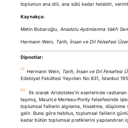
toplumun ana dili, ana sütü kadar helaldir, verimli
Kaynakça:
Metin Bobaroğlu,
Anadolu Aydınlanma Vakfı Semi
Hermann Wein,
Tarih, İnsan ve Dil Felsefesi Üze
Dipnotlar:
[1]
Hermann Wein,
Tarih, İnsan ve Dil Felsefesi 
Edebiyat Fakültesi Yayınları No:831, İstanbul 19
[2]
İlk olarak
Aristoteles
’in eserlerinde rastlana
taşımış,
Maurice Merleau-Ponty
felsefesinde işle
toplumsal faillerin algılama, hissetme, düşünme 
gelir. Buna göre habitus, toplumsal faillerin gün
kadar bütün toplumsal pratiklerini yapılandıran iç