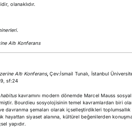
dir, olanaklıdır.
nerleri
.
rine Altı Konferans
Üzerine Altı Konferans
,
Çev:İsmail Tunalı, İstanbul Üniversit
59, sf:24
n
habitus
kavramını modern dönemde
Marcel Mauss
sosyal 
miştir.
Bourdieu
sosyolojisinin temel kavramlardan biri ol
ve davranma şemaları olarak içselleştirdikleri toplumsallı
lük hayattan siyaset alanına, kültürel beğenilerden konuşma
sel yapıdır.