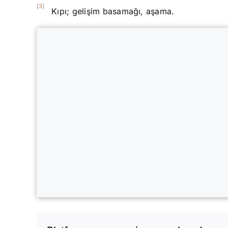
[3]
Kıpı; gelişim basamağı, aşama.