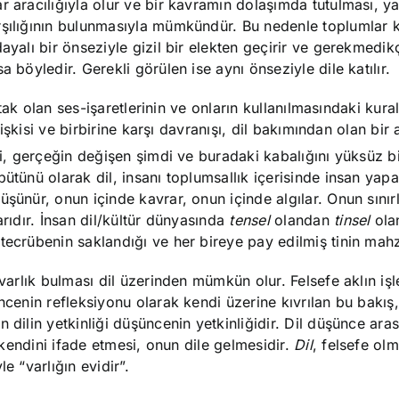
r aracılığıyla olur ve bir kavramın dolaşımda tutulması, 
rşılığının bulunmasıyla mümkündür. Bu nedenle toplumlar 
ayalı bir önseziyle gizil bir elekten geçirir ve gerekmedikç
 böyledir. Gerekli görülen ise aynı önseziyle dile katılır.
rtak olan ses-işaretlerinin ve onların kullanılmasındaki kural
ilişkisi ve birbirine karşı davranışı, dil bakımından olan bir
i, gerçeğin değişen şimdi ve buradaki kabalığını yüksüz bi
ütünü olarak dil, insanı toplumsallık içerisinde insan yap
şünür, onun içinde kavrar, onun içinde algılar. Onun sınırl
arıdır. İnsan dil/kültür dünyasında
tensel
olandan
tinsel
ola
tecrübenin saklandığı ve her bireye pay edilmiş tinin mahz
 varlık bulması dil üzerinden mümkün olur. Felsefe aklın işl
ncenin refleksiyonu olarak kendi üzerine kıvrılan bu bakış
 dilin yetkinliği düşüncenin yetkinliğidir. Dil düşünce ara
 kendini ifade etmesi, onun dile gelmesidir.
Dil
, felsefe olm
e “varlığın evidir”.