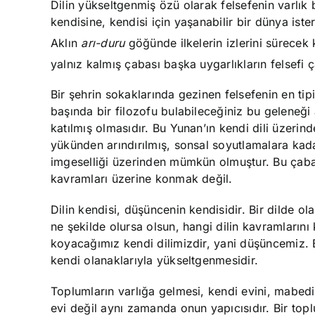
Dilin yükseltgenmiş özü olarak felsefenin varlık b
kendisine, kendisi için yaşanabilir bir dünya iste
Aklın
arı-duru
göğünde ilkelerin izlerini sürecek k
yalnız kalmış çabası başka uygarlıkların felsefi ç
Bir şehrin sokaklarında gezinen felsefenin en ti
başında bir filozofu bulabileceğiniz bu geleneği
katılmış olmasıdır. Bu Yunan’ın kendi dili üzerind
yükünden arındırılmış, sonsal soyutlamalara kadar 
imgeselliği üzerinden mümkün olmuştur. Bu çabanı
kavramları üzerine konmak değil.
Dilin kendisi, düşüncenin kendisidir. Bir dilde ola
ne şekilde olursa olsun, hangi dilin kavramlarını
koyacağımız kendi dilimizdir, yani düşüncemiz. B
kendi olanaklarıyla yükseltgenmesidir.
Toplumların varlığa gelmesi, kendi evini, mabedin
evi değil aynı zamanda onun yapıcısıdır. Bir toplu