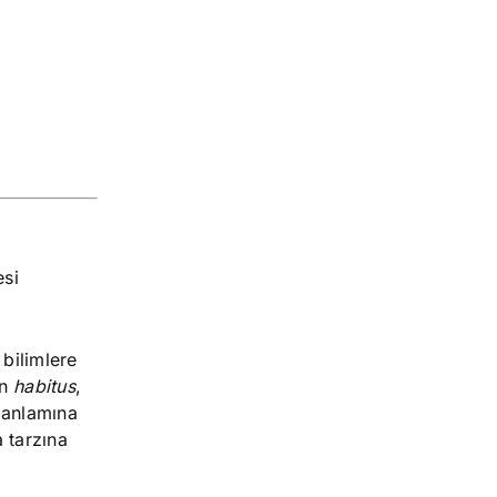
esi
bilimlere
an
habitus
,
k anlamına
 tarzına