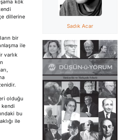
yaşama kök
kendi
e dillerine
Sadık Acar
ların bir
 anlaşma ile
r varlık
an
arı,
na
enidir.
eri olduğu
, kendi
sındaki bu
aklığı ile