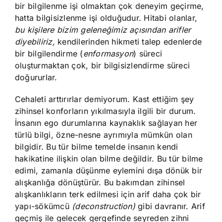
bir bilgilenme işi olmaktan çok deneyim geçirme,
hatta bilgisizlenme işi olduğudur. Hitabi olanlar,
bu kişilere
bizim
geleneğimiz açısından arifler
diyebiliriz,
kendilerinden hikmeti talep edenlerde
bir bilgilendirme (
enformasyon
) süreci
oluşturmaktan çok, bir bilgisizlendirme süreci
doğururlar.
Cehaleti arttırırlar demiyorum. Kast ettiğim şey
zihinsel konforların yıkılmasıyla ilgili bir durum.
İnsanın ego durumlarına kaynaklık sağlayan her
türlü bilgi, özne-nesne ayrımıyla mümkün olan
bilgidir. Bu tür bilme temelde insanın kendi
hakikatine ilişkin olan bilme değildir. Bu tür bilme
edimi, zamanla düşünme eylemini dışa dönük bir
alışkanlığa dönüştürür. Bu bakımdan zihinsel
alışkanlıkların terk edilmesi için arif daha çok bir
yapı-sökümcü
(deconstruction)
gibi davranır. Arif
geçmiş ile gelecek gergefinde seyreden zihni