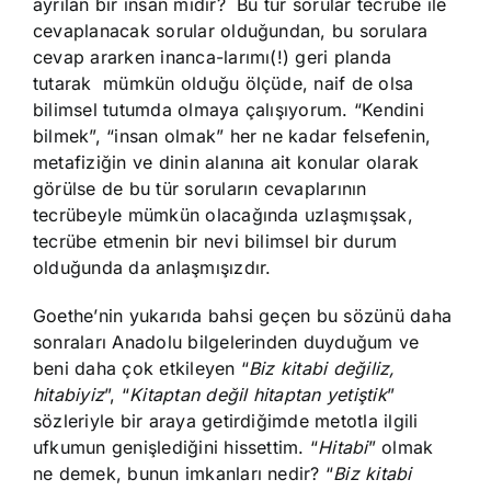
ayrılan bir insan mıdır? Bu tür sorular tecrübe ile
cevaplanacak sorular olduğundan, bu sorulara
cevap ararken inanca-larımı(!) geri planda
tutarak mümkün olduğu ölçüde, naif de olsa
bilimsel tutumda olmaya çalışıyorum. “Kendini
bilmek”, “insan olmak” her ne kadar felsefenin,
metafiziğin ve dinin alanına ait konular olarak
görülse de bu tür soruların cevaplarının
tecrübeyle mümkün olacağında uzlaşmışsak,
tecrübe etmenin bir nevi bilimsel bir durum
olduğunda da anlaşmışızdır.
Goethe’nin yukarıda bahsi geçen bu sözünü daha
sonraları Anadolu bilgelerinden duyduğum ve
beni daha çok etkileyen “
Biz kitabi değiliz,
hitabiyiz
”, “
Kitaptan değil hitaptan yetiştik
”
sözleriyle bir araya getirdiğimde metotla ilgili
ufkumun genişlediğini hissettim. “
Hitabi
” olmak
ne demek, bunun imkanları nedir? “
Biz kitabi