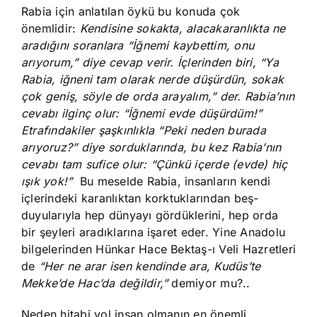
Rabia için anlatılan öykü bu konuda çok
önemlidir:
Kendisine sokakta, alacakaranlıkta ne
aradığını soranlara “İğnemi kaybettim, onu
arıyorum,” diye cevap verir. İçlerinden biri, “Ya
Rabia, iğneni tam olarak nerde düşürdün, sokak
çok geniş, söyle de orda arayalım,” der. Rabia’nın
cevabı ilginç olur: “İğnemi evde düşürdüm!”
Etrafındakiler şaşkınlıkla “Peki neden burada
arıyoruz?” diye sorduklarında, bu kez Rabia’nın
cevabı tam sufice olur: “Çünkü içerde (evde) hiç
ışık yok!”
Bu meselde Rabia, insanların kendi
içlerindeki karanlıktan korktuklarından beş-
duyularıyla hep dünyayı gördüklerini, hep orda
bir şeyleri aradıklarına işaret eder. Yine Anadolu
bilgelerinden Hünkar Hace Bektaş-ı Veli Hazretleri
de
“Her ne arar isen kendinde ara, Kudüs’te
Mekke’de Hac’da değildir,”
demiyor mu?..
Neden hitabi yol insan olmanın en önemli