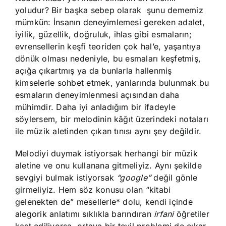
yoludur? Bir başka sebep olarak şunu dememiz
mümkün: İnsanın deneyimlemesi gereken adalet,
iyilik, güzellik, doğruluk, ihlas gibi esmaların;
evrensellerin keşfi teoriden çok hal’e, yaşantıya
dönük olması nedeniyle, bu esmaları keşfetmiş,
açığa çıkartmış ya da bunlarla hallenmiş
kimselerle sohbet etmek, yanlarında bulunmak bu
esmaların deneyimlenmesi açısından daha
mühimdir. Daha iyi anladığım bir ifadeyle
söylersem, bir melodinin kâğıt üzerindeki notaları
ile müzik aletinden çıkan tınısı aynı şey değildir.
Melodiyi duymak istiyorsak herhangi bir müzik
aletine ve onu kullanana gitmeliyiz. Aynı şekilde
sevgiyi bulmak istiyorsak
“google”
değil gönle
girmeliyiz. Hem söz konusu olan “kitabi
gelenekten de” mesellerle* dolu, kendi içinde
alegorik anlatımı sıklıkla barındıran
irfani
öğretiler