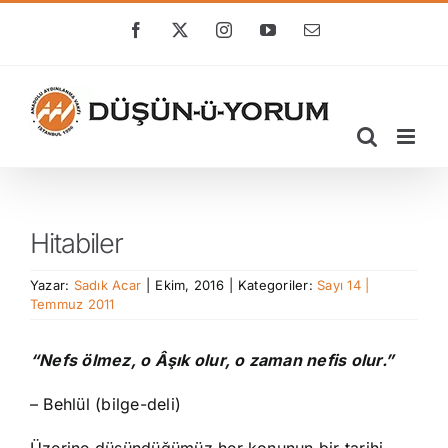
Skip
to
Facebook
X
Instagram
YouTube
E-
posta
content
Hitabiler
Yazar:
Sadık Acar
|
Ekim, 2016
|
Kategoriler:
Sayı 14 |
Temmuz 2011
“Nefs ölmez, o Âşık olur, o zaman nefis olur.”
– Behlül (bilge-deli)