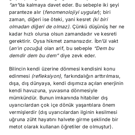
“an”
da kalmaya davet eder. Bu sebeple iki şeyi
paranteze alır (
fenomenolojiyi uygular
); biri
zaman, diğeri ise öteki, yani kesret
(ki biri
olmadan diğeri de olmaz).
Çünkü düşünüş her ne
kadar hızlı olursa olsun zamandadır ve kesreti
gerektirir. Oysa hikmet zamansızdır. İbn’ül vakt
(
an’ın çocuğu
) olan arif, bu sebeple
“Dem bu
demdir dem bu dem”
diye zevk eder.
Bilincin kendi üzerine dönmesi kendisini konu
edinmesi
(refleksiyon),
farkındalığın arttırılması,
dışa, dış dünyaya, kendi dışımıza açılan enerjinin
kendi havuzuna, yuvasına dönmesiyle
mümkündür. Bunun imkanında hitabiler dış
uyarıcılardan çok içe dönük yaşantılara önem
vermişlerdir (dış uyarıcılardan ilginin kesilmesi
uğruna züht hayatını halvete girme şeklinde bir
metot olarak kullanan öğretiler de olmuştur).