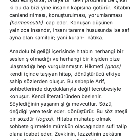
kast ediliyorsa, ortaya bir tevil problemi de çıkar
ki bu da bizi yine insanın kapısına götürür. Kitabın
canlandırılması, konuşturulması, yorumlanması
(hermeneutik)
icap eder. Konuşan düşünen
yalnızca insandır, insanı tanıma hususunda ise saf
ayna olan kamildir; yani kuran-ı nâtıka.
Anadolu bilgeliği içerisinde hitabın herhangi bir
sesleniş olmadığı ve herhangi bir kişiden bize
ulaşmadığı hep vurgulanmıştır. Hikmeti
(gnos)
kendi içinde taşıyan hitap, dönüştürücü etkiye
sahip sözlerden oluşur. Bu sebeple Arif,
sohbetlerinde duyduklarıyla değil tecrübesiyle
konuşur. Kendi literatüründen beslenir.
Söylediğinin yaşanmışlığı mevcuttur. Sözü,
değdiği yere tesir eder, dönüştürür. Bu söz ateşli
bir sözdür (
logos
). Hitaba muhatap olmak
sohbete girmekle mümkün olacağından sufi talip
olana icabet eder. Zevkinin, lezzetinin zekâtını