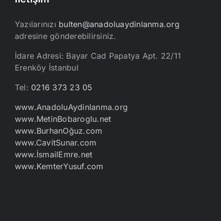
Yazılarınızı
bulten@anadoluaydinlanma.org
adresine gönderebilirsiniz.
İdare Adresi: Bayar Cad Papatya Apt. 22/11
Erenköy İstanbul
Tel:
0216 373 23 05
www.AnadoluAydinlanma.org
www.MetinBobaroglu.net
www.BurhanOğuz.com
www.CavitSunar.com
www.İsmailEmre.net
www.KemterYusuf.com