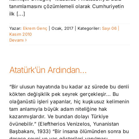
tanımlamasını çözümlemeli olarak Cumhuriyetin
ilk [...]
Yazar:
Ekrem Genç
|
Ocak, 2017
|
Kategoriler:
Sayı 06 |
Kasım 2010
Devamı
Atatürk’ün Ardından…
“Bir ulusun hayatında bu kadar az sürede bu denli
kökten değişiklik pek seyrek gerçekleşir... Bu
olağanüstü işleri yapanlar, hiç kuşkusuz kelimenin
tam anlamıyla büyük adam niteliğine hak
kazanmışlardır. Ve bundan dolayı Türkiye
övünebilir.” (Eleftherios Venizelos, Yunanistan
Başbakanı, 1933) “Bir insana ölümünden sonra bu
derece sevgi ve yas gösterileri yapılması,