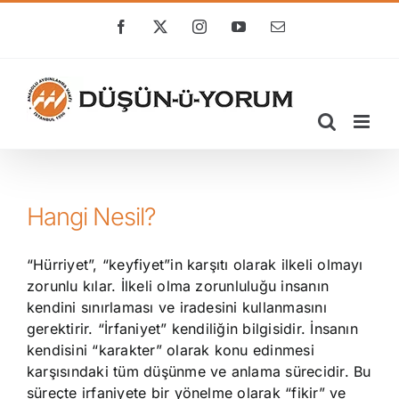
Skip
to
Facebook
X
Instagram
YouTube
E-
posta
content
Hangi Nesil?
“Hürriyet”, “keyfiyet”in karşıtı olarak ilkeli olmayı
zorunlu kılar. İlkeli olma zorunluluğu insanın
kendini sınırlaması ve iradesini kullanmasını
gerektirir. “İrfaniyet” kendiliğin bilgisidir. İnsanın
kendisini “karakter” olarak konu edinmesi
karşısındaki tüm düşünme ve anlama sürecidir. Bu
süreçte irfaniyete bir yönelme olarak “fikir” ve