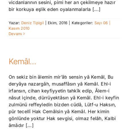
vicdanlarının sesini, pimi her an çekilmeye hazır
bir korkuya eşlik eden oyalanmalarla [...]
Yazar:
Deniz Tipigil
|
Ekim, 2016
|
Kategoriler:
Sayı 06 |
Kasım 2010
Devamı
Kemâl…
On sekiz bin âlemin mir’âtı sensin yâ Kemâl, Bu
deryâya nazargâh, musaffâsın yâ Kemâl. Ehl-i
irfansın, cihan keyfiyyetin tahkîk edip, Âlem-i
nâsut içinde, dürrüyektâsın yâ Kemâl. Ehl-i keyfin
zulmünü reffeyledin bizden cüdâ, Lütf-u Haksın,
pür tecellî Hak Cemâlsin yâ Kemâl. Her kimin
gönlünde yoktur Hak sevgisi, olmaz felâh, Kalbi
âmâdır [...]