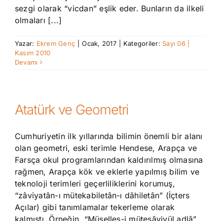
sezgi olarak “vicdan” eşlik eder. Bunların da ilkeli
olmaları [...]
Yazar:
Ekrem Genç
|
Ocak, 2017
|
Kategoriler:
Sayı 06 |
Kasım 2010
Devamı
Atatürk ve Geometri
Cumhuriyetin ilk yıllarında bilimin önemli bir alanı
olan geometri, eski terimle Hendese, Arapça ve
Farsça okul programlarından kaldırılmış olmasına
rağmen, Arapça kök ve eklerle yapılmış bilim ve
teknoloji terimleri geçerliliklerini korumuş,
“zâviyatân-ı mütekabiletân-ı dâhiletân” (İçters
Açılar) gibi tanımlamalar tekerleme olarak
kalmıştı. Örneğin, “Müselles-i mütesâviyül adlâ”