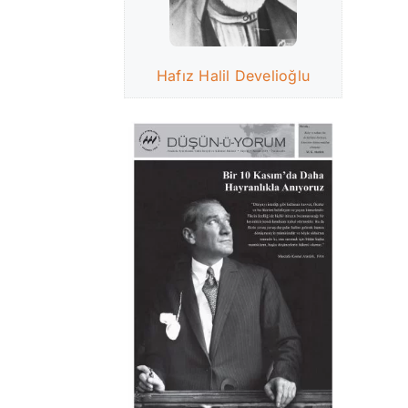
Hafız Halil Develioğlu