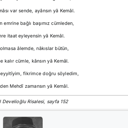
ânâsı var sende, ayânsın yâ Kemâl.
n emrine bağlı başımız cümleden,
mre itaat eyleyensin yâ Kemâl.
 olmasa âlemde, nâkıslar bütün,
de kalır cümle, kânsın yâ Kemâl.
eyyitîyim, fikrimce doğru söyledim,
affeden Mehdî zamansın yâ Kemâl.
l Develioğlu Risalesi, sayfa 152