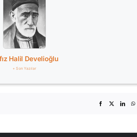
ız Halil Develioğlu
+ Son Yazılar
Facebook
X
Linke