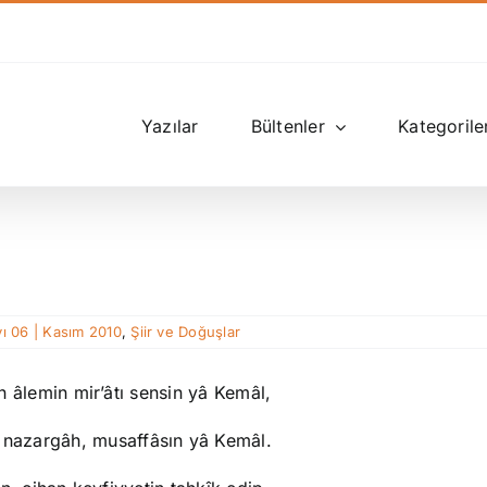
Yazılar
Bültenler
Kategorile
ı 06 | Kasım 2010
,
Şiir ve Doğuşlar
n âlemin mir’âtı sensin yâ Kemâl,
 nazargâh, musaffâsın yâ Kemâl.