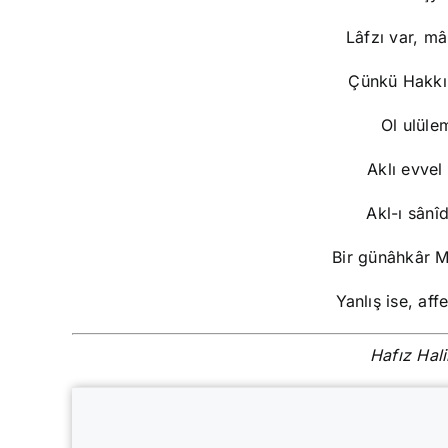
Lâfzı var, m
Çünkü Hakkı
Ol ulüle
Aklı evvel
Akl-ı sânî
Bir günâhkâr M
Yanlış ise, 
Hafız Hali