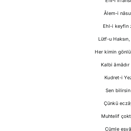
Ehl-i irfans
Âlem-i nâsu
Ehl-i keyfin
Lütf-u Haksın,
Her kimin gönlü
Kalbi âmâdır
Kudret-i Ye
Sen bilirsi
Çünkü eczây
Muhtelif çok
Cümle eşyâ