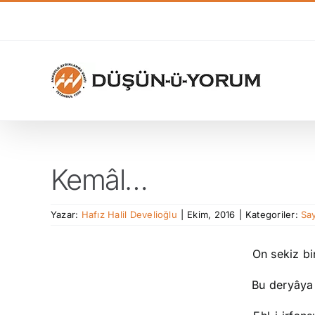
Skip
to
content
Kemâl…
Yazar:
Hafız Halil Develioğlu
|
Ekim, 2016
|
Kategoriler:
Say
On sekiz bi
Bu deryâya