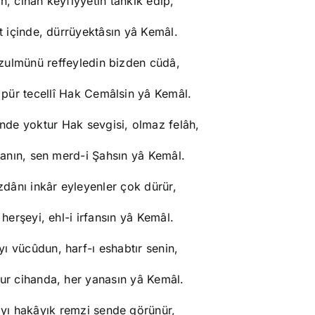
ın, cihan keyfiyyetin tahkîk edip,
t içinde, dürrüyektâsın yâ Kemâl.
 zulmünü reffeyledin bizden cüdâ,
 pür tecellî Hak Cemâlsin yâ Kemâl.
nde yoktur Hak sevgisi, olmaz felâh,
 anın, sen merd-i Şahsın yâ Kemâl.
zdânı inkâr eyleyenler çok dürür,
n herşeyi, ehl-i irfansın yâ Kemâl.
ı vücûdun, harf-ı eshabtır senin,
tur cihanda, her yanasın yâ Kemâl.
yı hakâyık remzi sende görünür,