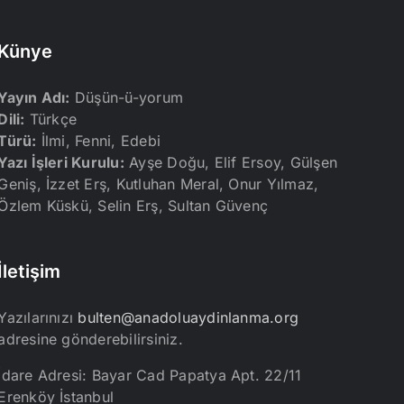
Künye
Yayın Adı:
Düşün-ü-yorum
Dili:
Türkçe
Türü:
İlmi, Fenni, Edebi
Yazı İşleri Kurulu:
Ayşe Doğu, Elif Ersoy, Gülşen
Geniş, İzzet Erş, Kutluhan Meral, Onur Yılmaz,
Özlem Küskü, Selin Erş, Sultan Güvenç
İletişim
Yazılarınızı
bulten@anadoluaydinlanma.org
adresine gönderebilirsiniz.
İdare Adresi: Bayar Cad Papatya Apt. 22/11
Erenköy İstanbul