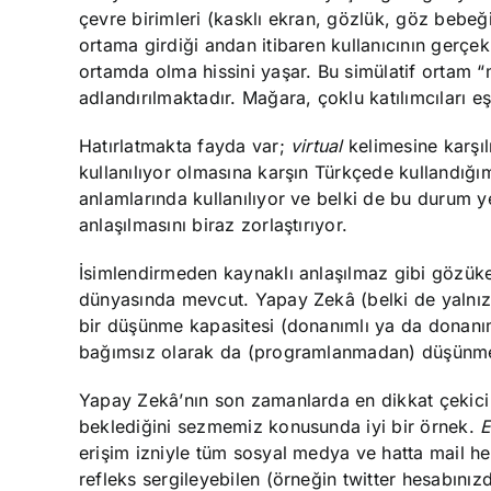
çevre birimleri (kasklı ekran, gözlük, göz bebeği 
ortama girdiği andan itibaren kullanıcının gerçek
ortamda olma hissini yaşar. Bu simülatif ortam 
adlandırılmaktadır. Mağara, çoklu katılımcıları e
Hatırlatmakta fayda var;
virtual
kelimesine karşılı
kullanılıyor olmasına karşın Türkçede kullandığı
anlamlarında kullanılıyor ve belki de bu durum y
anlaşılmasını biraz zorlaştırıyor.
İsimlendirmeden kaynaklı anlaşılmaz gibi gözük
dünyasında mevcut. Yapay Zekâ (belki de yalnız
bir düşünme kapasitesi (donanımlı ya da donanı
bağımsız olarak da (programlanmadan) düşünme biç
Yapay Zekâ’nın son zamanlarda en dikkat çekici
beklediğini sezmemiz konusunda iyi bir örnek.
E
erişim izniyle tüm sosyal medya ve hatta mail hesa
refleks sergileyebilen (örneğin twitter hesabınız