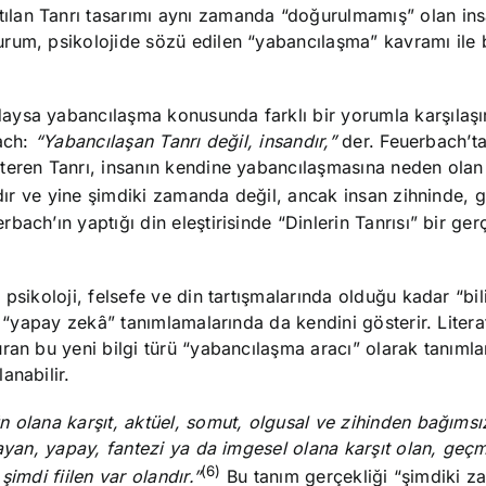
lan Tanrı tasarımı aynı zamanda “doğurulmamış” olan ins
rum, psikolojide sözü edilen “yabancılaşma” kavramı ile b
ysa yabancılaşma konusunda farklı bir yorumla karşılaşır
bach:
“Yabancılaşan Tanrı değil, insandır,”
der. Feuerbach’ta
teren Tanrı, insanın kendine yabancılaşmasına neden olan
rıdır ve yine şimdiki zamanda değil, ancak insan zihninde, 
ach’ın yaptığı din eleştirisinde “Dinlerin Tanrısı” bir ger
psikoloji, felsefe ve din tartışmalarında olduğu kadar “bil
e “yapay zekâ” tanımlamalarında da kendini gösterir. Liter
ran bu yeni bilgi türü “yabancılaşma aracı” olarak tanımla
anabilir.
 olana karşıt, aktüel, somut, olgusal ve zihinden bağımsız
mayan, yapay, fantezi ya da imgesel olana karşıt olan, geç
(6)
imdi fiilen var olandır.”
Bu tanım gerçekliği “şimdiki 