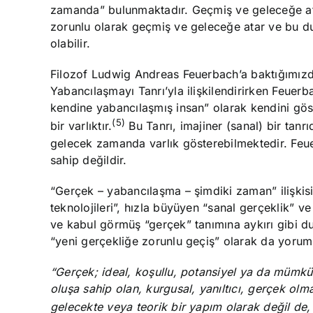
zamanda” bulunmaktadır. Geçmiş ve geleceğe atı
zorunlu olarak geçmiş ve geleceğe atar ve bu du
olabilir.
Filozof Ludwig Andreas Feuerbach’a baktığımızda
Yabancılaşmayı Tanrı’yla ilişkilendirirken Feuer
kendine yabancılaşmış insan” olarak kendini gös
(5)
bir varlıktır.
Bu Tanrı, imajiner (sanal) bir tan
gelecek zamanda varlık gösterebilmektedir. Feuerb
sahip değildir.
“Gerçek – yabancılaşma – şimdiki zaman” ilişkisi 
teknolojileri”, hızla büyüyen “sanal gerçeklik” v
ve kabul görmüş “gerçek” tanımına aykırı gibi du
“yeni gerçekliğe zorunlu geçiş” olarak da yoruml
“Gerçek; ideal, koşullu, potansiyel ya da mümkün
oluşa sahip olan, kurgusal, yanıltıcı, gerçek ol
gelecekte veya teorik bir yapım olarak değil de, ş