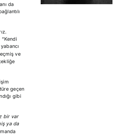
anı da
ağlantılı
ız.
 “Kendi
 yabancı
geçmiş ve
çekliğe
işim
atüre geçen
ndığı gibi
 bir var
miş ya da
zamanda