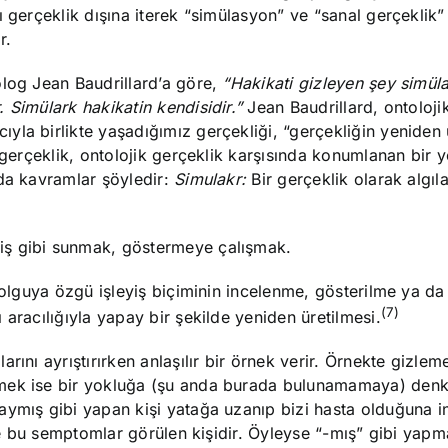
 gerçeklik dışına iterek “simülasyon” ve “sanal gerçeklik”
r.
olog Jean Baudrillard’a göre,
“Hakikati gizleyen şey simüla
 Simülark hakikatin kendisidir.”
Jean Baudrillard, ontoloji
la birlikte yaşadığımız gerçekliği, “gerçekliğin yeniden 
-gerçeklik, ontolojik gerçeklik karşısında konumlanan bir 
’da kavramlar şöyledir:
Simulakr:
Bir gerçeklik olarak algı
ş gibi sunmak, göstermeye çalışmak.
r olguya özgü işleyiş biçiminin incelenme, gösterilme ya d
(7)
aracılığıyla yapay bir şekilde yeniden üretilmesi.
ını ayrıştırırken anlaşılır bir örnek verir. Örnekte gizleme
tmek ise bir yokluğa (şu anda burada bulunamamaya) denk
aymış gibi yapan kişi yatağa uzanıp bizi hasta olduğuna 
nde bu semptomlar görülen kişidir. Öyleyse “-mış” gibi yap