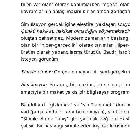
fiilen var olan” olarak konumlarken imgesel olanı
kavramlarının anlaşılmasını bir anlamda zorlaştırı
Simülasyon gerçekliğine eleştirel yaklaşan sosy
Çünkü hakikat, hakikat olmadığını söylemektedir.
oluştan bahsetmez. Modern zamanların başlangıcıy
olan bir “hiper-gerçeklik” olarak tanımlar. Hiper
üretim olarak yabancılaşma türüdür. Baudrillard
isteyen görünüm.
Simüle etmek:
Gerçek olmayan bir şeyi gerçekmi
Simülasyon:
Bir araç, bir makine, bir sistem, bi
amacıyla bir maket ya da bir bilgisayar programı 
Baudrillard, “gizlemek” ve “simüle etmek” durumlar
varlığa (şu anda burada bulunmayan), simüle e
“Simüle etmek “-mış” gibi yapmak değildir. Hast
çalışır. Bir hastalığı simüle eden kişi ise kendi