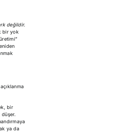
rk değildir.
k bir yok
üretimi”
yeniden
lanmak
a açıklanma
k, bir
 düşer.
inandırmaya
mak ya da