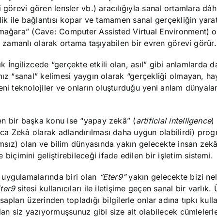
görevi gören lensler vb.) aracılığıyla sanal ortamlara dâhi
lik ile bağlantısı kopar ve tamamen sanal gerçekliğin yarat
“mağara” (Cave: Computer Assisted Virtual Environment) o
ş zamanlı olarak ortama taşıyabilen bir evren görevi görür.
k İngilizcede “gerçekte etkili olan, asıl” gibi anlamlarda d
mız “sanal” kelimesi yaygın olarak “gerçekliği olmayan, hay
eni teknolojiler ve onların oluşturduğu yeni anlam dünyalar
en bir başka konu ise “yapay zekâ” (
artificial intelligence
)
ca Zekâ olarak adlandırılması daha uygun olabilirdi) pro
msız) olan ve bilim dünyasında yakın gelecekte insan zek
imini geliştirebileceği ifade edilen bir işletim sistemi.
 uygulamalarında biri olan
“Eter9”
yakın gelecekte bizi nel
ter9
sitesi kullanıcıları ile iletişime geçen sanal bir varlık.
pları üzerinden topladığı bilgilerle onlar adına tıpkı kullan
dan siz yazıyormuşsunuz gibi size ait olabilecek cümlelerl