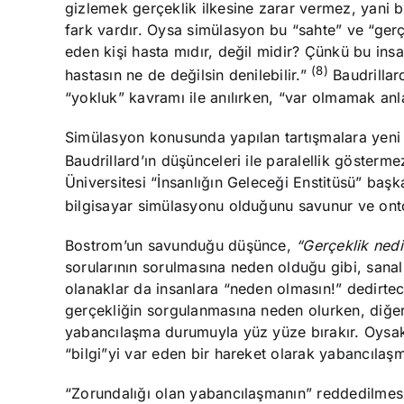
gizlemek gerçeklik ilkesine zarar vermez, yani b
fark vardır. Oysa simülasyon bu “sahte” ve “gerç
eden kişi hasta mıdır, değil midir? Çünkü bu in
(8)
hastasın ne de değilsin denilebilir.”
Baudrillar
“yokluk” kavramı ile anılırken, “var olmamak an
Simülasyon konusunda yapılan tartışmalara yeni 
Baudrillard’ın düşünceleri ile paralellik gösterm
Üniversitesi “İnsanlığın Geleceği Enstitüsü” baş
bilgisayar simülasyonu olduğunu savunur ve ontoloj
Bostrom’un savunduğu düşünce,
“Gerçeklik nedi
sorularının sorulmasına neden olduğu gibi, sanal
olanaklar da insanlara “neden olmasın!” dedirte
gerçekliğin sorgulanmasına neden olurken, diğer t
yabancılaşma durumuyla yüz yüze bırakır. Oysaki
“bilgi”yi var eden bir hareket olarak yabancılaşma
“Zorundalığı olan yabancılaşmanın” reddedilmesi