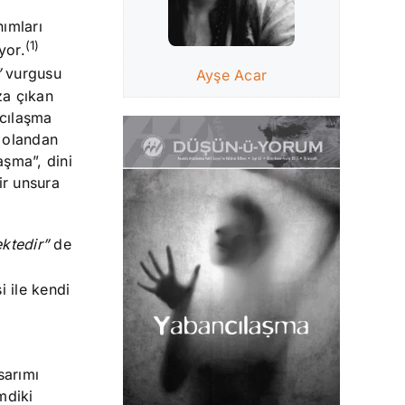
ımları
(1)
yor.
”
vurgusu
Ayşe Acar
za çıkan
ncılaşma
” olandan
aşma”, dini
ir unsura
ktedir”
de
 ile kendi
sarımı
mdiki