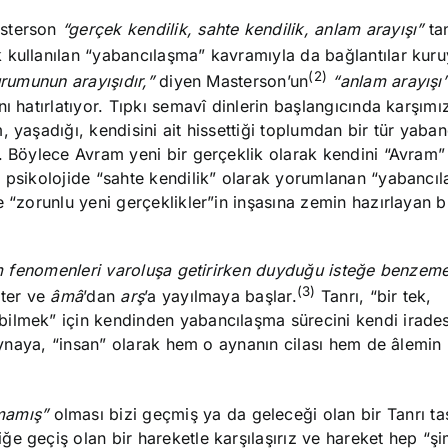
asterson
“gerçek kendilik, sahte kendilik, anlam arayışı”
tan
 kullanılan “yabancılaşma” kavramıyla da bağlantılar kuru
(2)
urumunun arayışıdır,”
diyen Masterson’un
“anlam arayışı
ı hatırlatıyor. Tıpkı semavî dinlerin başlangıcında karşımı
 yaşadığı, kendisini ait hissettiği toplumdan bir tür yaba
r. Böylece Avram yeni bir gerçeklik olarak kendini “Avram
 psikolojide “sahte kendilik” olarak yorumlanan “yabancıl
“zorunlu yeni gerçeklikler”in inşasına zemin hazırlayan b
üm fenomenleri varoluşa getirirken duyduğu isteğe benzeme
(3)
ster ve
âmâ
’dan
arş
’a yayılmaya başlar.
Tanrı, “bir tek,
ilmek” için kendinden yabancılaşma sürecini kendi iradesi
 aynaya, “insan” olarak hem o aynanın cilası hem de âlemin
mamış”
olması bizi geçmiş ya da geleceği olan bir Tanrı ta
e geçiş olan bir hareketle karşılaşırız ve hareket hep “şi