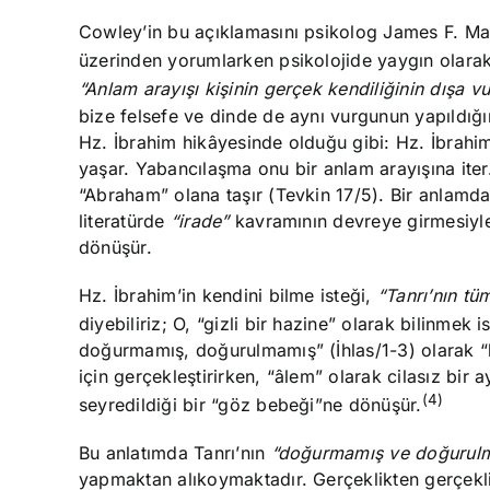
Cowley’in bu açıklamasını psikolog James F. M
üzerinden yorumlarken psikolojide yaygın olarak
“Anlam arayışı kişinin gerçek kendiliğinin dışa v
bize felsefe ve dinde de aynı vurgunun yapıldığın
Hz. İbrahim hikâyesinde olduğu gibi: Hz. İbrahim,
yaşar. Yabancılaşma onu bir anlam arayışına ite
“Abraham” olana taşır (Tevkin 17/5). Bir anlamda
literatürde
“irade”
kavramının devreye girmesiyle 
dönüşür.
Hz. İbrahim’in kendini bilme isteği,
“Tanrı’nın t
diyebiliriz; O, “gizli bir hazine” olarak bilinmek i
doğurmamış, doğurulmamış” (İhlas/1-3) olarak “b
için gerçekleştirirken, “âlem” olarak cilasız bir
(4)
seyredildiği bir “göz bebeği”ne dönüşür.
Bu anlatımda Tanrı’nın
“doğurmamış ve doğurul
yapmaktan alıkoymaktadır. Gerçeklikten gerçekliğ