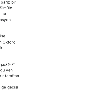
bariz bir
 Simüle
e ne
lasyon
ise
n Oxford
ir
çektir?”
uğu yeni
ir taraftan
iğe geçişi