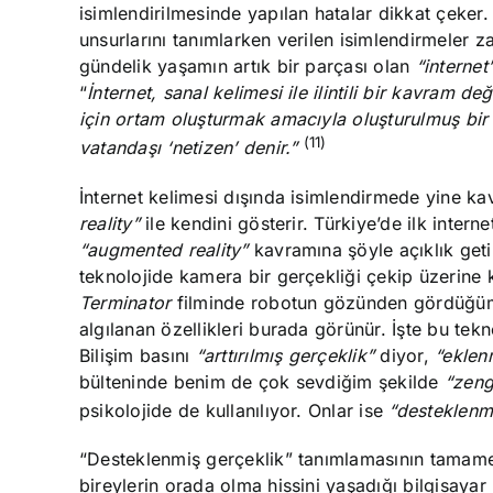
isimlendirilmesinde yapılan hatalar dikkat çeker. 
unsurlarını tanımlarken verilen isimlendirmeler 
gündelik yaşamın artık bir parçası olan
“internet
“
İnternet, sanal kelimesi ile ilintili bir kavram 
için ortam oluşturmak amacıyla oluşturulmuş bir s
(11)
vatandaşı ‘netizen’ denir.”
İnternet kelimesi dışında isimlendirmede yine k
reality”
ile kendini gösterir. Türkiye’de ilk intern
“augmented reality”
kavramına şöyle açıklık geti
teknolojide kamera bir gerçekliği çekip üzerine k
Terminator
filminde robotun gözünden gördüğümüz
algılanan özellikleri burada görünür. İşte bu tek
Bilişim basını
“arttırılmış gerçeklik”
diyor,
“eklen
bülteninde benim de çok sevdiğim şekilde
“zeng
psikolojide de kullanılıyor. Onlar ise
“desteklenm
“Desteklenmiş gerçeklik” tanımlamasının tamamen
bireylerin orada olma hissini yaşadığı bilgisayar k