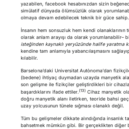
yazabilen, facebook hesabınızdan sizin beğeneceği
simülatif dünyada ölümsüzlük olarak yorumlanabi
olmaya devam edebilecek teknik bir güce sahip
İnsanın hem sonsuzluk hem kendi olanaklarının tüm 
olarak anlam arayışı da olarak yorumlanabilir– 
isteğinden kaynaklı yeryüzünde halife yaratma k
kendine tam anlamıyla yabancılaşmasını sağlayıp 
kılabilir.
Barselona’daki Universitat Autònoma’dan fizikçil
(bedene) ihtiyaç duymadan uzayda manyetik alan 
son gelişme ile fizikçiler geliştirdikleri bir cih
(13)
başardıklarını ifade ettiler.
Cihaz manyetik ola
doğru manyetik alanı iletirken, teoride bahsi ge
uzay yolcusunun tünele sığması olanaklı değil.
Tüm bu gelişmeler dikkate alındığında insanlık t
bahsetmek mümkün gibi. Bir gerçeklikten diğer bir