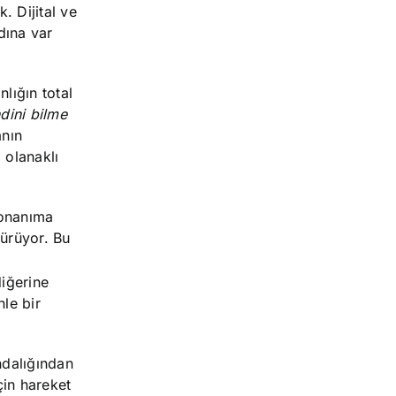
. Dijital ve
dına var
lığın total
ndini bilme
anın
 olanaklı
donanıma
dürüyor. Bu
ı
iğerine
le bir
ndalığından
çin hareket