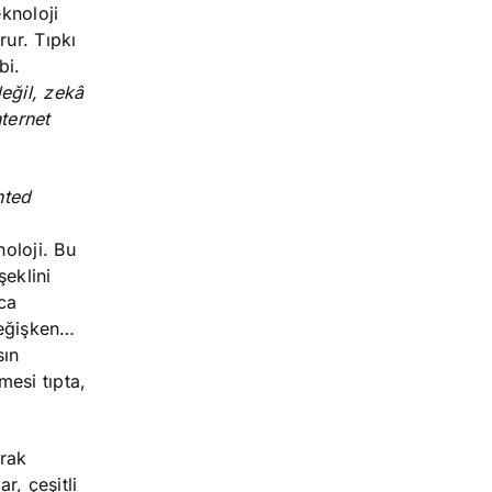
eknoloji
ur. Tıpkı
bi.
değil, zekâ
nternet
nted
oloji. Bu
şeklini
ca
değişken…
sın
mesi tıpta,
arak
r, çeşitli