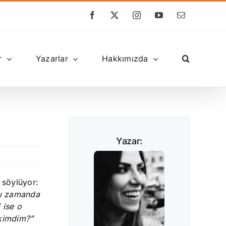
Facebook
X
Instagram
YouTube
E-
posta
r
Yazarlar
Hakkımızda
Yazar:
 söylüyor:
nı zamanda
 ise o
 kimdim?”