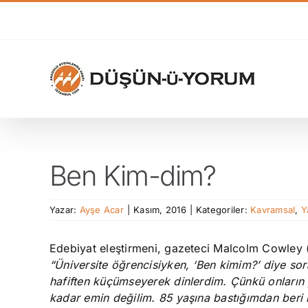
Skip
to
content
Ben Kim-dim?
Yazar:
Ayşe Acar
|
Kasım, 2016
|
Kategoriler:
Kavramsal
,
Y
Edebiyat eleştirmeni, gazeteci Malcolm Cowley (1
“Üniversite öğrencisiyken, ‘Ben kimim?’ diye s
hafiften küçümseyerek dinlerdim. Çünkü onların
kadar emin değilim. 85 yaşına bastığımdan beri b