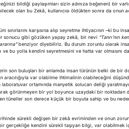
nizi bildiği paylaşımları sizin adınıza beğenen) bir varlık
lecek olan bu Zekâ, kullanıcısı öldükten sonra da onun a
.
sınırlarını karşısına alıp seyretme ihtiyacının –ki bu insan
bir sonucu gibi gözüken yapay zekâ, bir nevi
“Tanrı’nın ke
ararına”
benziyor diyebiliriz. Bu durum zorunlu olarak ins
ve bu yolla kendini seyretmesini ve hatta var olmasını da
erin son buluşları bir anlamda insan türünün belki de bir 
aracılığıyla var olabilme ihtimalinin olabileceğini düşün
azla laboratuvar ortamında manyetik solucan deliği yaratmay
rak görünmeyen bir yol boyunca uzaydaki bir noktadan d
çen tüneller son derece küçük bir boyuta sahip ve bu neden
arihinde sürekli değişen bir zekâ evriminden ve onun zoru
 gerçekliğe kendini sürekli taşıyan bilgi, var olabilmek i