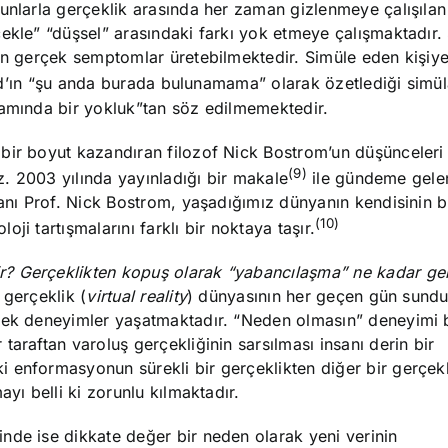
unlarla gerçeklik arasında her zaman gizlenmeye çalışılan 
ekle” “düşsel” arasındaki farkı yok etmeye çalışmaktadır.
san gerçek semptomlar üretebilmektedir. Simüle eden kişiy
d’ın “şu anda burada bulunamama” olarak özetlediği simü
lamında bir yokluk”tan söz edilmemektedir.
bir boyut kazandıran filozof Nick Bostrom’un düşünceleri 
(9)
ez. 2003 yılında yayınladığı bir makale
ile gündeme gele
kanı Prof. Nick Bostrom, yaşadığımız dünyanın kendisinin b
(10)
i tartışmalarını farklı bir noktaya taşır.
r? Gerçeklikten kopuş olarak “yabancılaşma” ne kadar ger
 gerçeklik (
virtual reality
) dünyasının her geçen gün sund
cek deneyimler yaşatmaktadır. “Neden olmasın” deneyimi b
araftan varoluş gerçekliğinin sarsılması insanı derin bir
 enformasyonun sürekli bir gerçeklikten diğer bir gerçekl
yı belli ki zorunlu kılmaktadır.
nde ise dikkate değer bir neden olarak yeni verinin