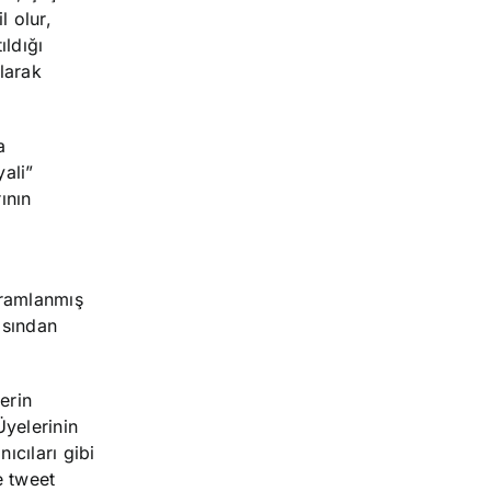
l olur,
ıldığı
larak
a
ali”
ının
gramlanmış
âsından
erin
 Üyelerinin
ıcıları gibi
e tweet