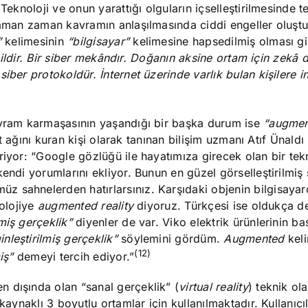
Teknoloji ve onun yarattığı olguların içselleştirilmesinde t
zaman zaman kavramın anlaşılmasında ciddi engeller oluştur
”
kelimesinin
“bilgisayar”
kelimesine hapsedilmiş olması gi
değildir. Bir siber mekândır. Doğanın aksine ortam için zekâ 
iber protokoldür. İnternet üzerinde varlık bulan kişilere i
avram karmaşasının yaşandığı bir başka durum ise
“augme
et ağını kuran kişi olarak tanınan bilişim uzmanı Atıf Ünaldı
riyor: “Google gözlüğü ile hayatımıza girecek olan bir tekn
endi yorumlarını ekliyor. Bunun en güzel görselleştirilmiş 
 sahnelerden hatırlarsınız. Karşıdaki objenin bilgisayar
nolojiye
augmented reality
diyoruz. Türkçesi ise oldukça 
miş gerçeklik”
diyenler de var. Viko elektrik ürünlerinin ba
inleştirilmiş gerçeklik”
söylemini gördüm.
Augmented
keli
(12)
iş”
demeyi tercih ediyor.”
 dışında olan “sanal gerçeklik” (
virtual reality
) teknik ol
aynaklı 3 boyutlu ortamlar için kullanılmaktadır. Kullanıcıla