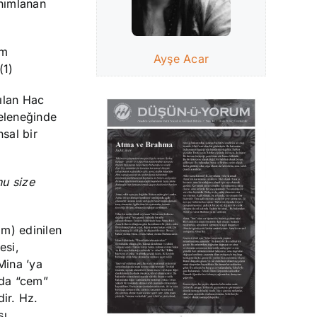
anımlanan
em
Ayşe Acar
(1)
ılan Hac
eleneğinde
sal bir
nu size
im) edinilen
esi,
kökünden türetilmiş olup, yaklaşılan, yakınlaşılan yer (Mina
’ya
nda “cem”
ir. Hz.
sı