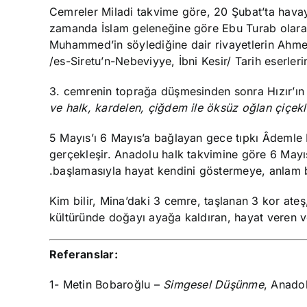
Cemreler Miladi takvime göre, 20 Şubat’ta havay
zamanda İslam geleneğine göre Ebu Turab olarak 
Muhammed’in söylediğine dair rivayetlerin Ahme
/es-Siretu’n-Nebeviyye,
İbni
Kesir/ Tarih eserleri
3. cemrenin toprağa düşmesinden sonra Hızır’ın g
ve halk, kardelen, çiğdem ile öksüz oğlan çiçekl
5 Mayıs’ı 6 Mayıs
’a bağlayan gece tıpkı Âdemle
gerçekleşir. Anadolu halk takvimine göre 6 Mayıs
başlamasıyla hayat kendini göstermeye, anlam bu
Kim bilir, Mina’daki 3 cemre, taşlanan 3 kor at
kültüründe doğayı ayağa kaldıran, hayat veren
Referanslar:
1- Metin Bobaroğlu –
Simgesel Düşünme
, Anadol