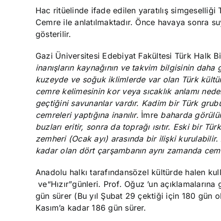
Hac ritüelinde ifade edilen yaratılış simgeselliği
Cemre ile anlatılmaktadır. Önce havaya sonra su
gösterilir.
Gazi Üniversitesi Edebiyat Fakültesi Türk Halk B
inanışların kaynağının ve takvim bilgisinin daha
kuzeyde ve soğuk iklimlerde var olan Türk kült
cemre kelimesinin kor veya sıcaklık anlamı nede
geçtiğini savunanlar vardır. Kadim bir Türk grubu 
cemreleri yaptığına inanılır.
İmre
baharda görülür 
buzları eritir, sonra da toprağı ısıtır. Eski bir 
zemheri (Ocak ayı) arasında bir ilişki kurulabili
kadar olan dört çarşambanın aynı zamanda cemle 
Anadolu halkı tarafından
ve
“Hızır”
günleri. Prof. Oğuz
’un açıklamalarına 
gün sürer (Bu yıl Şubat 29 çektiği için 180 gün ol
Kasım’a kadar 186 gün sürer.