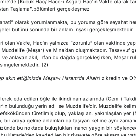
 Umre’de (Küçük Hac/ Hacc-ı Asgar) Hac’ın Vakfe olarak t
eytan Taşlama
”
bölümleri gerçekleşmez.
seyahati” olarak yorumlanmakta, bu yoruma göre seyahat h
eler bütünü sonunda bir anlam inşası gerçekleşmektedir. 
ri olan Vakfe, Hac’ın yalnızca
“zorunlu” olan vaktinde yap
, Muzdelife (Meşar) ve Mina’dan olu
şmaktadır. Tasavvuf g
ve anlayan akıl, irfan bu dağda gerçekleşirken, Meşar ruh
 simgelemektedir. (2)
lıp akın ettiğinizde Meşar-ı Haram’da Allah’
ı zikredin ve O
’
irilerek eda edilen öğle ile ikindi namazlarında (Cem-i Takd
r’ın
bulunduğu yerin adı ise Muzdelife’dir. Muzdelife kelim
efe
a, bir araya gelme anlamları da taşıyan kelime aynı zama
zünde bu noktada buluştukları inancı yaygın bir söylenced
Ebu Katade’den kaydedilen bir rivayete göre akşam ve yat