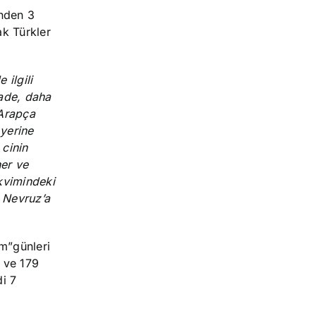
inden 3
k Türkler
 ilgili
yade, daha
 Arapça
 yerine
 cinin
ner ve
akvimindeki
i Nevruz’a
ım”
günleri
r ve 179
di 7