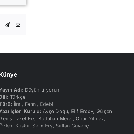
dIn
WhatsApp
Telegram
E-
posta
Künye
Yayın Adı:
Düşün-ü-yorum
Dili:
Türkçe
Türü:
İlmi, Fenni, Edebi
Yazı İşleri Kurulu:
Ayşe Doğu, Elif Ersoy, Gülşen
Geniş, İzzet Erş, Kutluhan Meral, Onur Yılmaz,
Özlem Küskü, Selin Erş, Sultan Güvenç