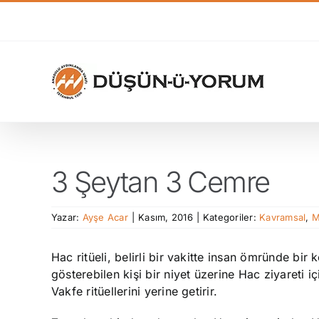
Skip
to
content
3 Şeytan 3 Cemre
Yazar:
Ayşe Acar
|
Kasım, 2016
|
Kategoriler:
Kavramsal
,
M
Hac ritüeli, belirli bir vakitte insan ömründe bir
gösterebilen kişi bir niyet üzerine Hac ziyareti iç
Vakfe ritüellerini yerine getirir.