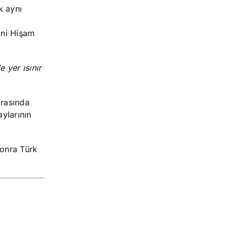
k aynı
ni
Hişam
 yer ısınır
 arasında
aylarının
sonra Türk