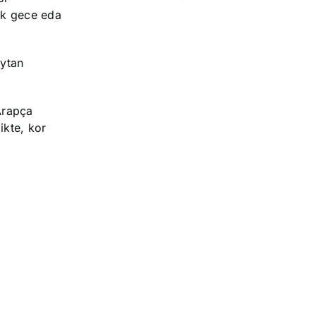
rek gece eda
eytan
Arapça
ikte
, kor