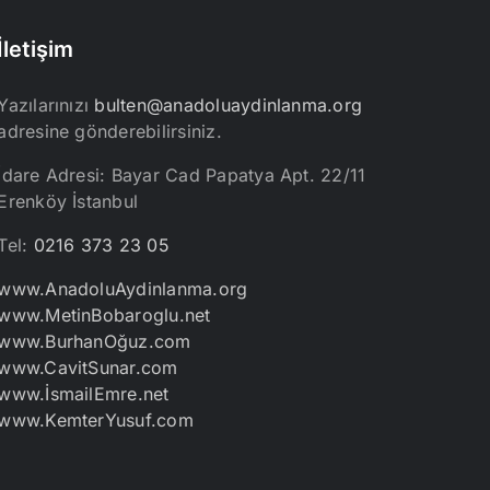
İletişim
Yazılarınızı
bulten@anadoluaydinlanma.org
adresine gönderebilirsiniz.
İdare Adresi: Bayar Cad Papatya Apt. 22/11
Erenköy İstanbul
Tel:
0216 373 23 05
www.AnadoluAydinlanma.org
www.MetinBobaroglu.net
www.BurhanOğuz.com
www.CavitSunar.com
www.İsmailEmre.net
www.KemterYusuf.com