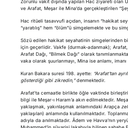
Zorunlu vakit dışında yapılan Hac ziyareti olan
ve Arafat, Meşar ile Mina’da gerçekleştirilen “Ş
Hac ritüeli tasavvufi açıdan, insanın “hakikat 
“yaratılış” hem “ölüm
”
ü simgelemekte ve bu simg
Sözü edilen hakikat seyahatinin simgelerinden bi
için geçerlidir. Vakfe (durmak-adanmak); Arafat
Arafat Dağı, “Bilmek Dağı” olarak tanımlanmakta 
vaka olarak şuurlanmayı
, Mina ise anlamı, imanı
Kuran Bakara suresi 198. ayette:
“Arafat’tan ayrı
gösterdiği gibi zikredin,”
denmektedir.
Arafat’ta cemaatle birlikte öğle vaktinde birleşt
bilgi ile Meşar-ı Haram’a akın edilmektedir. Meşa
yaklaşmak, yakınlaşmak anlamındaki Arapça
zel
yaklaşılan) anlamında kullanılmaktadır. Toplanm
adıyla da anılmaktadır. Âdem ve Havva’nın yeryü
Muhammed’in süvarisi lakabıyla bilinen sahabe 