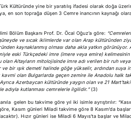
 Türk Kültüründe yine bir yaratılış ifadesi olarak doğa üzer
ya, en son toprağa düşen 3 Cemre inancının kaynağı olara
ilimi Bölüm Başkanı Prof. Dr. Öcal Oğuz’a göre:
“Cemrelerle
 güneyde ve sıcak iklimlerde var olan Arap kültüründen zi
üründen kaynaklanmış olması daha akla yatkın görünüyor.
niyle eski Türkçedeki imre (imere veya emire) kelimesinin
olan Altayların mitolojisinde imre adı verilen bir ruh veya
ve bir ışık demeti halinde göğe yükselir, ardından suya i
Türk kavmi olan Bulgarlarda geçen zemire ile Anadolu halk t
r. Ayrıca Azerbaycan kültüründe yaygın olan ve 21 Mart’tak
adıyla kutlanması cemrelerle ilgilidir.”
(3)
sözel kültürde halen kullanıla
gelen bu takvime göre yıl iki isimle ayrıştırılır: “Kas
göre, Kasım günleri Miladi takvime göre 8 Kasım’da başla
acaktır). Hızır günleri ise Miladi 6 Mayıs’ta başlar ve Mila