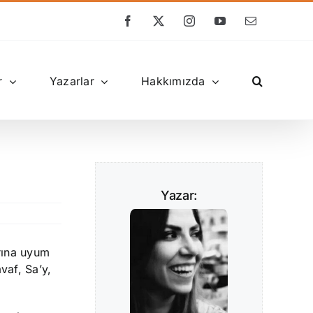
Facebook
X
Instagram
YouTube
E-
posta
r
Yazarlar
Hakkımızda
Yazar:
arına uyum
vaf, Sa’y,