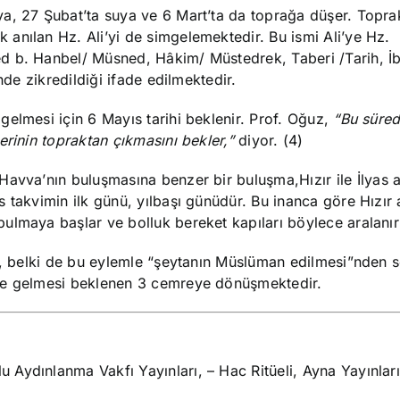
a, 27 Şubat’ta suya ve 6 Mart’ta da toprağa düşer. Topra
anılan Hz. Ali’yi de simgelemektedir. Bu ismi Ali’ye Hz.
d b. Hanbel/ Müsned, Hâkim/ Müstedrek, Taberi /Tarih, İb
nde zikredildiği ifade edilmektedir.
elmesi için 6 Mayıs tarihi beklenir. Prof. Oğuz,
“Bu sürede
erinin topraktan çıkmasını bekler,”
diyor. (4)
 Havva’nın buluşmasına benzer bir buluşma,
Hızır ile İlyas
 takvimin ilk günü, yılbaşı günüdür. Bu inanca göre Hızır 
lmaya başlar ve bolluk bereket kapıları böylece aralanır.
eş, belki de bu eylemle “şeytanın Müslüman edilmesi”nden 
 ve gelmesi beklenen 3 cemreye dönüşmektedir.
u Aydınlanma Vakfı Yayınları, – Hac Ritüeli, Ayna Yayınları