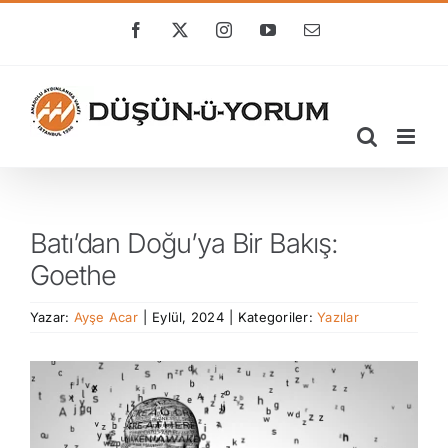
Skip
to
Facebook
X
Instagram
YouTube
E-
posta
content
Batı’dan Doğu’ya Bir Bakış:
Goethe
Yazar:
Ayşe Acar
|
Eylül, 2024
|
Kategoriler:
Yazılar