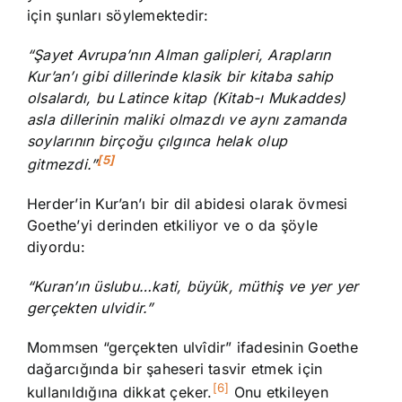
için şunları söylemektedir:
“Şayet Avrupa’nın Alman galipleri, Arapların
Kur’an’ı gibi dillerinde klasik bir kitaba sahip
olsalardı, bu Latince kitap (Kitab-ı Mukaddes)
asla dillerinin maliki olmazdı ve aynı zamanda
soylarının birçoğu çılgınca helak olup
[5]
gitmezdi.”
Herder’in Kur’an’ı bir dil abidesi olarak övmesi
Goethe’yi derinden etkiliyor ve o da şöyle
diyordu:
“Kuran’ın üslubu…kati, büyük, müthiş ve yer yer
gerçekten ulvidir.”
Mommsen “gerçekten ulvîdir” ifadesinin Goethe
dağarcığında bir şaheseri tasvir etmek için
[6]
kullanıldığına dikkat çeker.
Onu etkileyen