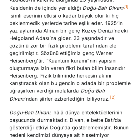
[1]
Kasidenin de içinde yer aldığı
Doğu-Batı Divanı
isimli eserinin etkisi o kadar büyük olur ki hiç
beklenmedik yerlerde tarihe eşlik eder. 1925’in
yaz aylarında Alman bir genç Kuzey Denizi’ndeki
Helgoland Adası’na gider. 23 yaşındadır ve
çözümü zor bir fizik problemi tarafından ele
geçirilmiştir. Sözünü ettiğimiz genç Werner
Heisenberg’tir. “Kuantum kuramı”nın yapısını
oluşturmaya izin veren fikri bulan bilim insanıdır
Heisenberg. Fizik biliminde herkesin aklını
karıştıracak olan bu gencin o adada bir problemle
uğraşırken verdiği molalarda
Doğu-Batı
[2]
Divanı
’ndan şiirler ezberlediğini biliyoruz.
Doğu-Batı Divanı
, hâlâ dünya entelektüellerinin
başucunda durmaktadır. Divan, elbette Batı’da
gösterdiği etkiyi Doğu’da gösterememiştir. Bunun
nedeni kendimizi dünyaya ait hissetmiyor