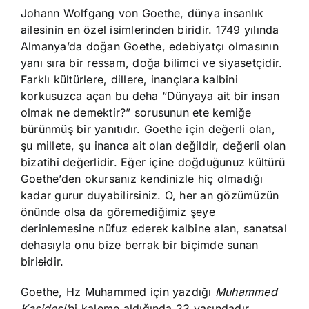
Johann Wolfgang von Goethe, dünya insanlık
ailesinin en özel isimlerinden biridir. 1749 yılında
Almanya’da doğan Goethe, edebiyatçı olmasının
yanı sıra bir ressam, doğa bilimci ve siyasetçidir.
Farklı kültürlere, dillere, inançlara kalbini
korkusuzca açan bu deha “Dünyaya ait bir insan
olmak ne demektir?” sorusunun ete kemiğe
bürünmüş bir yanıtıdır. Goethe için değerli olan,
şu millete, şu inanca ait olan değildir, değerli olan
bizatihi değerlidir. Eğer içine doğduğunuz kültürü
Goethe’den okursanız kendinizle hiç olmadığı
kadar gurur duyabilirsiniz. O, her an gözümüzün
önünde olsa da göremediğimiz şeye
derinlemesine nüfuz ederek kalbine alan, sanatsal
dehasıyla onu bize berrak bir biçimde sunan
biri
si
dir.
Goethe, Hz Muhammed için yazdığı
Muhammed
Kasidesi’
ni kaleme aldığında 23 yaşındadır.