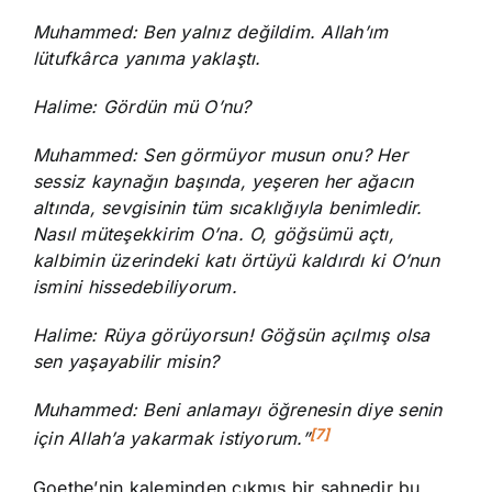
Muhammed: Ben yalnız değildim. Allah’ım
lütufkârca yanıma yaklaştı.
Halime: Gördün mü O’nu?
Muhammed: Sen görmüyor musun onu? Her
sessiz kaynağın başında, yeşeren her ağacın
altında, sevgisinin tüm sıcaklığıyla benimledir.
Nasıl müteşekkirim O’na. O, göğsümü açtı,
kalbimin üzerindeki katı örtüyü kaldırdı ki O’nun
ismini hissedebiliyorum.
Halime: Rüya görüyorsun! Göğsün açılmış olsa
sen yaşayabilir misin?
Muhammed: Beni anlamayı öğrenesin diye senin
[7]
için Allah’a yakarmak istiyorum.”
Goethe’nin kaleminden çıkmış bir sahnedir bu.