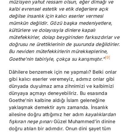
müzisyen yahut ressam olsun, eğer dimağı ve
kalbi evrensel estetik ve etik değerlere açık
değilse insanlık için kalıcı eserler vermesi
mümkün değildir. Gözü başka medeniyetlere,
kültürlere ve dolayısıyla dinlere kapalı
mütefekkirler, dolap beygirinden farksızdırlar ve
doğrusu ne ürettiklerinin de şuurunda değildirler.
Bu neviden mütefekkirlerin mürekkeplerine,
[9]
Goethe’nin tabiriyle, çokça su karışmıştır.”
Dâhilere benzemek için ne yapmalı? Belki onlar
gibi kalıcı eserler veremeyiz, adımız onlar gibi
dünyada duyulmaz ama zihnimizi ve kalbimizi
dünyaya açmayı deneyebiliriz. Bu esasında
Goethe’nin kalbine aldığı İslam geleneğine
yaklaşmak demektir aynı zamanda. İnsanlık
ailesine doğru attığımız her adım
kayalıklardan
fışkıran neşe pınarı
Güzel Muhammed’in dinine
doğru atılan bir adımdır. Onun dini şayet tüm