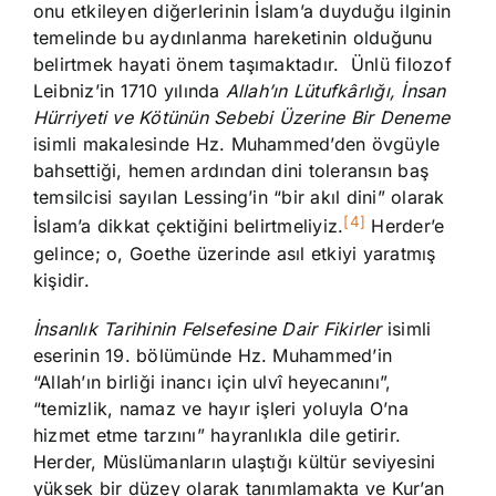
onu etkileyen diğerlerinin İslam’a duyduğu ilginin
temelinde bu aydınlanma hareketinin olduğunu
belirtmek hayati önem taşımaktadır. Ünlü filozof
Leibniz’in 1710 yılında
Allah’ın Lütufkârlığı, İnsan
Hürriyeti ve Kötünün Sebebi Üzerine Bir Deneme
isimli makalesinde Hz. Muhammed’den övgüyle
bahsettiği, hemen ardından dini toleransın baş
temsilcisi sayılan Lessing’in “bir akıl dini” olarak
[4]
İslam’a dikkat çektiğini belirtmeliyiz.
Herder’e
gelince; o, Goethe üzerinde asıl etkiyi yaratmış
kişidir.
İnsanlık Tarihinin Felsefesine Dair Fikirler
isimli
eserinin 19. bölümünde Hz. Muhammed’in
“Allah’ın birliği inancı için ulvî heyecanını”,
“temizlik, namaz ve hayır işleri yoluyla O’na
hizmet etme tarzını” hayranlıkla dile getirir.
Herder, Müslümanların ulaştığı kültür seviyesini
yüksek bir düzey olarak tanımlamakta ve Kur’an