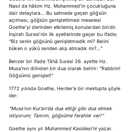
Nasıl da hâkim Hz. Muhammed’in çocukluğuna
dair detaylara… Bu sahnede geçen göğsün
açılması, göğsün genişletilmesi meselesi
Goethe’yi derinden etkilemiş konulardan biridir.
İnşirah Suresi’nin ilk ayetlerinde geçer bu ifade;
“Biz senin göğsünü genişletmedik mi? Belini
büken o yükü senden alıp atmadık mı?…”
Benzer bir ifade Tâhâ Suresi 26. ayette Hz.
Musa’nın dilinden bir dua olarak belirir: “Rabbim!
Göğsümü genişlet!”
1772 yılında Goethe, Herder’e bir mektupta şöyle
der:
“Musa’nın Kur’an’da dua ettiği gibi dua etmek
istiyorum; Tanrım, göğsüme ferahlık ver!”
Goethe aynı yıl
Muhammed Kasidesi’ni
yazar.