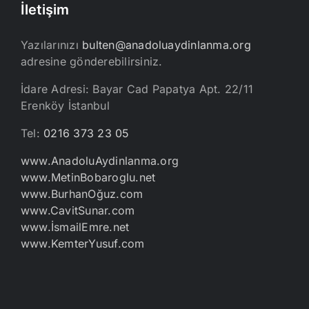
İletişim
Yazılarınızı
bulten@anadoluaydinlanma.org
adresine gönderebilirsiniz.
İdare Adresi: Bayar Cad Papatya Apt. 22/11
Erenköy İstanbul
Tel:
0216 373 23 05
www.AnadoluAydinlanma.org
www.MetinBobaroglu.net
www.BurhanOğuz.com
www.CavitSunar.com
www.İsmailEmre.net
www.KemterYusuf.com