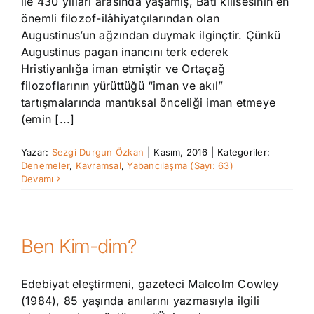
ile 430 yılları arasında yaşamış, Batı kilisesinin en
önemli filozof-ilâhiyatçılarından olan
Augustinus’un ağzından duymak ilginçtir. Çünkü
Augustinus pagan inancını terk ederek
Hristiyanlığa iman etmiştir ve Ortaçağ
filozoflarının yürüttüğü “iman ve akıl”
tartışmalarında mantıksal önceliği iman etmeye
(emin [...]
Yazar:
Sezgi Durgun Özkan
|
Kasım, 2016
|
Kategoriler:
Denemeler
,
Kavramsal
,
Yabancılaşma (Sayı: 63)
Devamı
Ben Kim-dim?
Edebiyat eleştirmeni, gazeteci Malcolm Cowley
(1984), 85 yaşında anılarını yazmasıyla ilgili