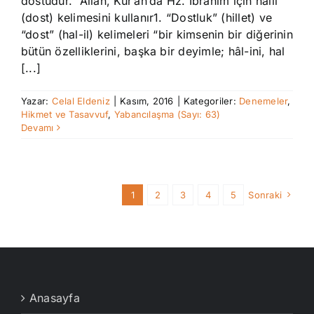
dostudur. Allah, Kur’an’da Hz. İbrahim için halil
(dost) kelimesini kullanır1. “Dostluk” (hillet) ve
“dost” (hal-il) kelimeleri “bir kimsenin bir diğerinin
bütün özelliklerini, başka bir deyimle; hâl-ini, hal
[...]
Yazar:
Celal Eldeniz
|
Kasım, 2016
|
Kategoriler:
Denemeler
,
Hikmet ve Tasavvuf
,
Yabancılaşma (Sayı: 63)
Devamı
1
2
3
4
5
Sonraki
Anasayfa