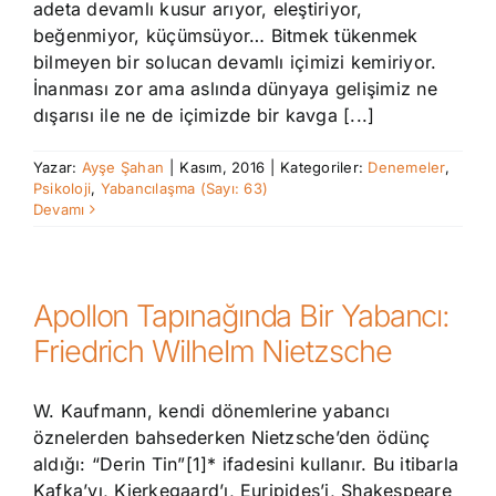
adeta devamlı kusur arıyor, eleştiriyor,
beğenmiyor, küçümsüyor… Bitmek tükenmek
bilmeyen bir solucan devamlı içimizi kemiriyor.
İnanması zor ama aslında dünyaya gelişimiz ne
dışarısı ile ne de içimizde bir kavga [...]
Yazar:
Ayşe Şahan
|
Kasım, 2016
|
Kategoriler:
Denemeler
,
Psikoloji
,
Yabancılaşma (Sayı: 63)
Devamı
Apollon Tapınağında Bir Yabancı:
Friedrich Wilhelm Nietzsche
W. Kaufmann, kendi dönemlerine yabancı
öznelerden bahsederken Nietzsche’den ödünç
aldığı: “Derin Tin”[1]* ifadesini kullanır. Bu itibarla
Kafka’yı, Kierkegaard’ı, Euripides’i, Shakespeare