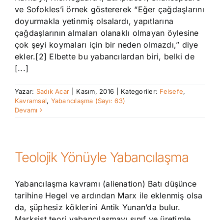
ve Sofokles’i örnek göstererek “Eğer çağdaşlarını
doyurmakla yetinmiş olsalardı, yapıtlarına
çağdaşlarının almaları olanaklı olmayan öylesine
çok şeyi koymaları için bir neden olmazdı,” diye
ekler.[2] Elbette bu yabancılardan biri, belki de
[...]
Yazar:
Sadık Acar
|
Kasım, 2016
|
Kategoriler:
Felsefe
,
Kavramsal
,
Yabancılaşma (Sayı: 63)
Devamı
Teolojik Yönüyle Yabancılaşma
Yabancılaşma kavramı (alienation) Batı düşünce
tarihine Hegel ve ardından Marx ile eklenmiş olsa
da, şüphesiz köklerini Antik Yunan’da bulur.
Marksist teori yabancılaşmayı sınıf ve üretimle