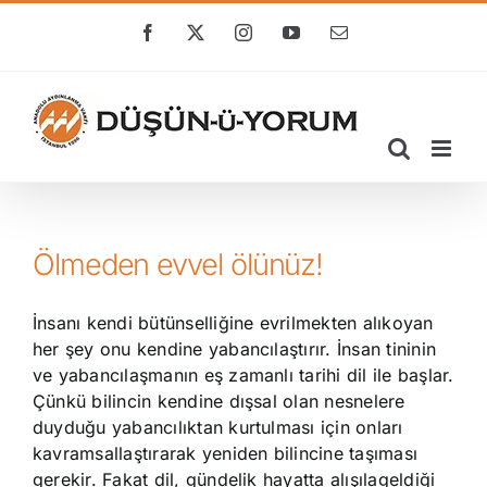
Skip
to
Facebook
X
Instagram
YouTube
E-
posta
content
Ölmeden evvel ölünüz!
İnsanı kendi bütünselliğine evrilmekten alıkoyan
her şey onu kendine yabancılaştırır. İnsan tininin
ve yabancılaşmanın eş zamanlı tarihi dil ile başlar.
Çünkü bilincin kendine dışsal olan nesnelere
duyduğu yabancılıktan kurtulması için onları
kavramsallaştırarak yeniden bilincine taşıması
gerekir. Fakat dil, gündelik hayatta alışılageldiği