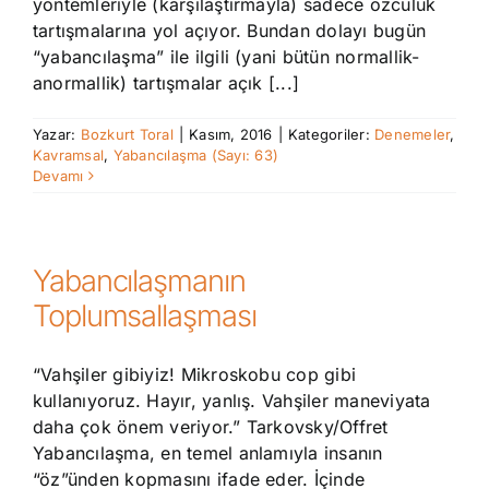
yöntemleriyle (karşılaştırmayla) sadece özcülük
tartışmalarına yol açıyor. Bundan dolayı bugün
“yabancılaşma” ile ilgili (yani bütün normallik-
anormallik) tartışmalar açık [...]
Yazar:
Bozkurt Toral
|
Kasım, 2016
|
Kategoriler:
Denemeler
,
Kavramsal
,
Yabancılaşma (Sayı: 63)
Devamı
Yabancılaşmanın
Toplumsallaşması
“Vahşiler gibiyiz! Mikroskobu cop gibi
kullanıyoruz. Hayır, yanlış. Vahşiler maneviyata
daha çok önem veriyor.” Tarkovsky/Offret
Yabancılaşma, en temel anlamıyla insanın
“öz”ünden kopmasını ifade eder. İçinde