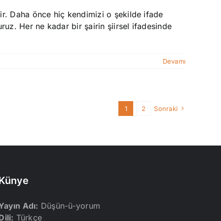
rdir. Daha önce hiç kendimizi o şekilde ifade
uruz. Her ne kadar bir şairin şiirsel ifadesinde
Devamı
1
2
Sonraki
Künye
Yayın Adı:
Düşün-ü-yorum
Dili:
Türkçe