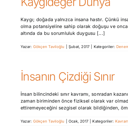
Kaygıdeğer Dünya
Kaygı; doğada yalnızca insana hastır. Çünkü insan
olma potansiyeline sahip olarak doğuşu ve onca o
altında da bu sorumluluk duygusu [...]
Yazar:
Gökçen Taviloğlu
|
Şubat, 2017
|
Kategoriler:
Denem
İnsanın Çizdiği Sınır
İnsan bilincindeki sınır kavramı, sonradan kaza
zaman biriminden önce fiziksel olarak var olmadı
ettiremeyeceğini sezgisel olarak bildiğinden, ömr
Yazar:
Gökçen Taviloğlu
|
Ocak, 2017
|
Kategoriler:
Kavram