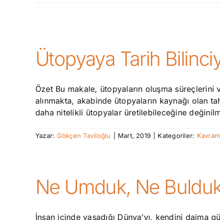
Ütopyaya Tarih Bilinc
Özet Bu makale, ütopyaların oluşma süreçlerini v
alınmakta, akabinde ütopyaların kaynağı olan tah
daha nitelikli ütopyalar üretilebileceğine değini
Yazar:
Gökçen Taviloğlu
|
Mart, 2019
|
Kategoriler:
Kavram
Ne Umduk, Ne Buldu
İnsan içinde yaşadığı Dünya’yı, kendini daima g