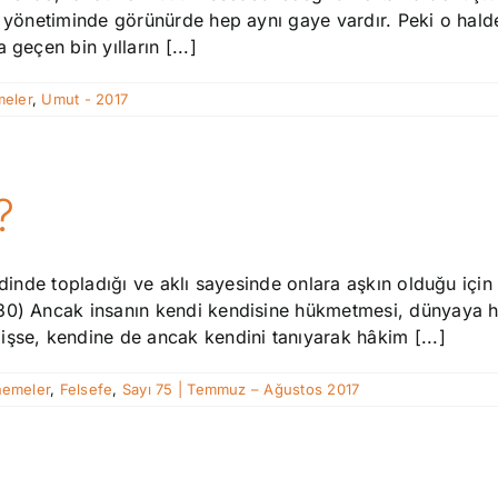
et yönetiminde görünürde hep aynı gaye vardır. Peki o ha
geçen bin yılların [...]
eler
,
Umut - 2017
?
endinde topladığı ve aklı sayesinde onlara aşkın olduğu iç
/30) Ancak insanın kendi kendisine hükmetmesi, dünyaya 
işse, kendine de ancak kendini tanıyarak hâkim [...]
emeler
,
Felsefe
,
Sayı 75 | Temmuz – Ağustos 2017