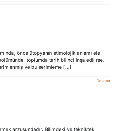
smında, önce ütopyanın etimolojik anlamı ele
lümünde, toplumda tarih bilinci inşa edilirse,
serimlenmiş ve bu serimleme [...]
Devamı
rmek arzusundadır. Bilimdeki ve teknikteki