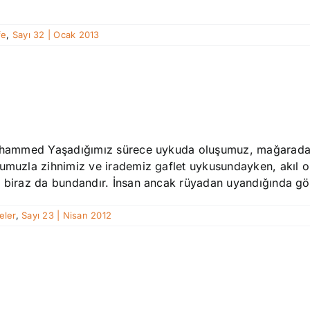
fe
,
Sayı 32 | Ocak 2013
Muhammed Yaşadığımız sürece uykuda oluşumuz, mağaradaki 
yumuzla zihnimiz ve irademiz gaflet uykusundayken, akıl o
 biraz da bundandır. İnsan ancak rüyadan uyandığında görd
ler
,
Sayı 23 | Nisan 2012