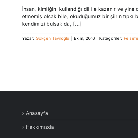
İnsan, kimliğini kullandığı dil ile kazanır ve yine
etmemiş olsak bile, okuduğumuz bir şiirin tıpkı biz
kendimizi bulsak da, [...]
Yazar:
Gökçen Taviloğlu
|
Ekim, 2016
|
Kategoriler:
Felsef
Anasayfa
Hakkımızda