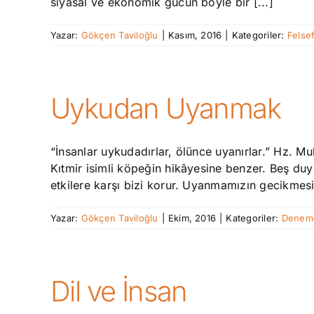
siyasal ve ekonomik gücün böyle bir [...]
Yazar:
Gökçen Taviloğlu
|
Kasım, 2016
|
Kategoriler:
Felse
Uykudan Uyanmak
“İnsanlar uykudadırlar, ölünce uyanırlar.” Hz. 
Kıtmir isimli köpeğin hikâyesine benzer. Beş du
etkilere karşı bizi korur. Uyanmamızın gecikmesi
Yazar:
Gökçen Taviloğlu
|
Ekim, 2016
|
Kategoriler:
Deneme
Dil ve İnsan