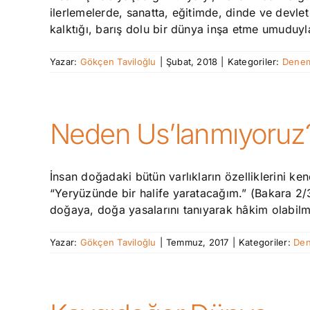
ilerlemelerde, sanatta, eğitimde, dinde ve devl
kalktığı, barış dolu bir dünya inşa etme umuduyla 
Yazar:
Gökçen Taviloğlu
|
Şubat, 2018
|
Kategoriler:
Denem
Neden Us’lanmıyoruz
İnsan doğadaki bütün varlıkların özelliklerini k
“Yeryüzünde bir halife yaratacağım.” (Bakara 2
doğaya, doğa yasalarını tanıyarak hâkim olabilm
Yazar:
Gökçen Taviloğlu
|
Temmuz, 2017
|
Kategoriler:
Den