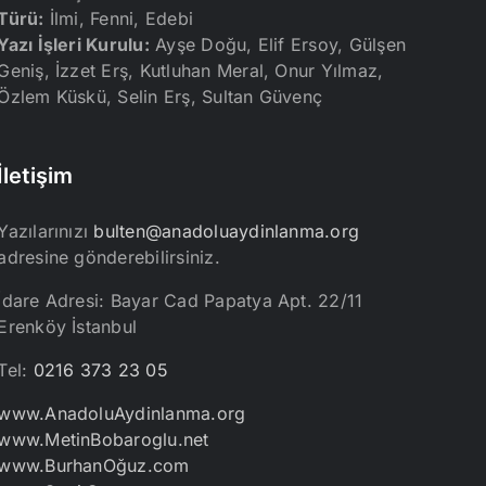
Türü:
İlmi, Fenni, Edebi
Yazı İşleri Kurulu:
Ayşe Doğu, Elif Ersoy, Gülşen
Geniş, İzzet Erş, Kutluhan Meral, Onur Yılmaz,
Özlem Küskü, Selin Erş, Sultan Güvenç
İletişim
Yazılarınızı
bulten@anadoluaydinlanma.org
adresine gönderebilirsiniz.
İdare Adresi: Bayar Cad Papatya Apt. 22/11
Erenköy İstanbul
Tel:
0216 373 23 05
www.AnadoluAydinlanma.org
www.MetinBobaroglu.net
www.BurhanOğuz.com