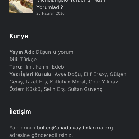
Yorumladı?
25 Haziran 2026
Künye
Yayın Adı:
Düşün-ü-yorum
Dili:
Türkçe
Türü:
İlmi, Fenni, Edebi
Yazı İşleri Kurulu:
Ayşe Doğu, Elif Ersoy, Gülşen
Geniş, İzzet Erş, Kutluhan Meral, Onur Yılmaz,
Özlem Küskü, Selin Erş, Sultan Güvenç
İletişim
Yazılarınızı
bulten@anadoluaydinlanma.org
adresine gönderebilirsiniz.