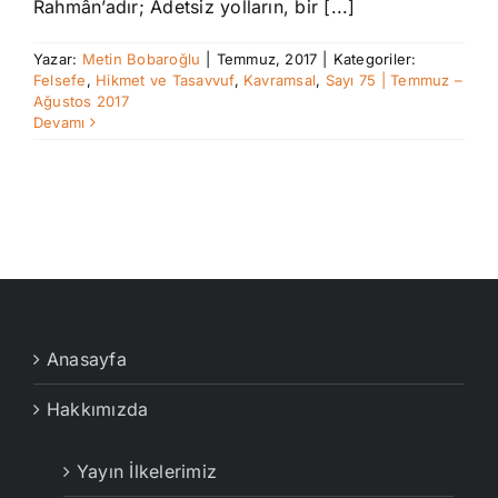
Rahmân’adır; Adetsiz yolların, bir [...]
Yazar:
Metin Bobaroğlu
|
Temmuz, 2017
|
Kategoriler:
Felsefe
,
Hikmet ve Tasavvuf
,
Kavramsal
,
Sayı 75 | Temmuz –
Ağustos 2017
Devamı
Anasayfa
Hakkımızda
Yayın İlkelerimiz