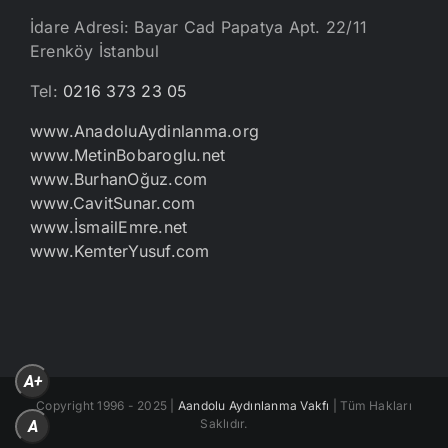
İdare Adresi: Bayar Cad Papatya Apt. 22/11
Erenköy İstanbul
Tel:
0216 373 23 05
www.AnadoluAydinlanma.org
www.MetinBobaroglu.net
www.BurhanOğuz.com
www.CavitSunar.com
www.İsmailEmre.net
www.KemterYusuf.com
A+
Copyright 1996 - 2025 |
Aandolu Aydınlanma Vakfı
| Tüm Hakları
Saklıdır.
A