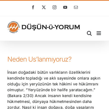
Skip
to
Facebook
X
Instagram
YouTube
E-
posta
content
Neden Us’lanmıyoruz?
İnsan doğadaki bütün varlıkların özelliklerini
kendinde topladığı ve aklı sayesinde onlara aşkın
olduğu için yeryüzünün tek hâkimi ve hükümranı
olmuştur. “Yeryüzünde bir halife yaratacağım.”
(Bakara 2/30) Ancak insanın kendi kendisine
hükmetmesi, dünyaya hükmetmesinden daha
zordur. Nasıl ki insan doğaya, doğa yasalarını