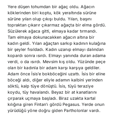
Yere düşen tohumdan bir ağaç oldu. Ağacın
köklerinden biri koptu, kök yeraltında sürüne
sürüne yılan olup çıkışı buldu. Yılan, başını
topraktan çıkarır çıkarmaz ağaçta bir elma gördü.
Süzülerek ağaca gitti, elmaya kadar tırmandı.
Tam elmaya dokunacakken ağacın altına bir
kadın geldi. Yılan ağaçtan sarkıp kadının kulağına
bir şeyler fısıldadı. Kadın uzanıp elmayı dalından
kopardı sonra ısırdı. Elmayı yanında duran adama
verdi, o da ısırdı. Mevsim kış oldu. Yüzünde peçe
olan bir kadınla bir adam karşı karşıya geldiler.
Adam önce İsis’e bokböceğini uzattı. İsis bir eline
böceği aldı, diğer eliyle adamın kalbini yerinden
söktü, kalp tüye dönüştü. İsis, tüyü teraziye
koydu, tüy havalandı. Beyaz bir at kanatlarını
çırparak uçmaya başladı. Biraz uzakta kartal
kılığına giren Fintan’ı gördü Pegasus. Yerde onun
yürüdüğü yöne doğru giden Partholonlar vardı.