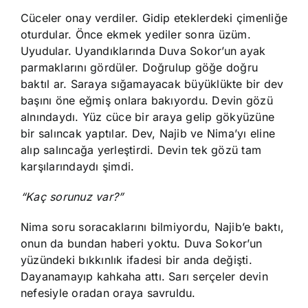
Cüceler onay verdiler. Gidip eteklerdeki çimenliğe
oturdular. Önce ekmek yediler sonra üzüm.
Uyudular. Uyandıklarında Duva Sokor’un ayak
parmaklarını gördüler. Doğrulup göğe doğru
baktıl ar. Saraya sığamayacak büyüklükte bir dev
başını öne eğmiş onlara bakıyordu. Devin gözü
alnındaydı. Yüz cüce bir araya gelip gökyüzüne
bir salıncak yaptılar. Dev, Najib ve Nima’yı eline
alıp salıncağa yerleştirdi. Devin tek gözü tam
karşılarındaydı şimdi.
“Kaç sorunuz var?”
Nima soru soracaklarını bilmiyordu, Najib’e baktı,
onun da bundan haberi yoktu. Duva Sokor’un
yüzündeki bıkkınlık ifadesi bir anda değişti.
Dayanamayıp kahkaha attı. Sarı serçeler devin
nefesiyle oradan oraya savruldu.