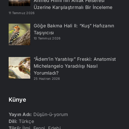
Ahmed Hilmi’nin Ahlak Felsefesi
Üzerine Karşılaştırmalı Bir İnceleme
11 Temmuz 2026
Göğe Bakma Hali II: “Kuş” Hafızanın
Taşıyıcısı
10 Temmuz 2026
“Âdem’in Yaratılışı” Freski: Anatomist
Michelangelo Yaradılışı Nasıl
Yorumladı?
25 Haziran 2026
Künye
Yayın Adı:
Düşün-ü-yorum
Dili:
Türkçe
Türü:
İlmi, Fenni, Edebi