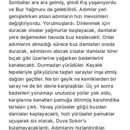
Sonbahar ara ara gelmiş, şimdi Kış yaşanıyordu
ve Buz Yağmuru da gelebilirdi. Adımlar yeri
genişletirken atılan adımların hızı mevsimleri
değiştiriyordu. Yorulmuşlardı. Dinlenmek için
duracak olsalar yağmurlar başlayacak, damlalar
yere değemeden havada buz kesilecekti. Onlar
adımlarını atmadığı sürece buz damlaları orada
duracak, adımlarını atacak olsalar damlalar birer
bıçak gibi üzerlerine yağarken bedenlerini
kanatacaktı. Durmadan yürüdüler. Kayalık
tepeleriyle gökyüzüne taştan saraylar inşa etmiş
dağları geçtiler. Ne bir geyik ne kemiklerden bir
saray ne de bir devle karşılaştılar. Üç yıl sonra
bedenleri yorulmayı unutunca yollar yok oldu,
karşılarına kanatları pamuğa dönmüş karahindiba
tarlaları çıktı. Yavaş yürüseler göğü buzdan
damlalar kaplayacaktı, hızlı yürüseler pamuklar
uçuşarak sis olacak, Duva Sokor’u
bulamayacaklardı. Adımlarını hızlandırdılar.