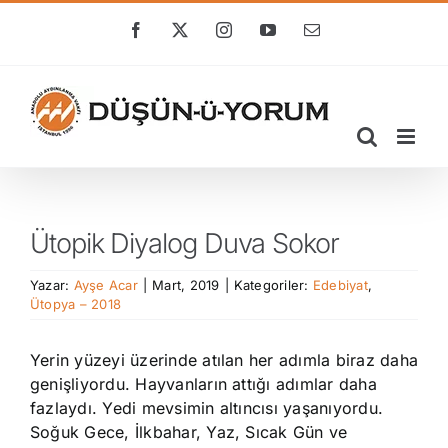
Skip
to
Facebook
X
Instagram
YouTube
E-
posta
content
Ütopik Diyalog Duva Sokor
Yazar:
Ayşe Acar
|
Mart, 2019
|
Kategoriler:
Edebiyat
,
Ütopya – 2018
Yerin yüzeyi üzerinde atılan her adımla biraz daha
genişliyordu. Hayvanların attığı adımlar daha
fazlaydı. Yedi mevsimin altıncısı yaşanıyordu.
Soğuk Gece, İlkbahar, Yaz, Sıcak Gün ve