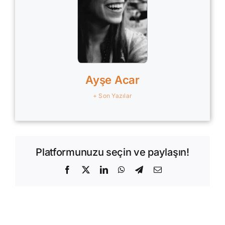
Ayşe Acar
+ Son Yazılar
Platformunuzu seçin ve paylaşın!
Facebook
X
LinkedIn
WhatsApp
Telegram
E-
posta