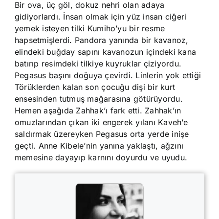
Bir ova, üç göl, dokuz nehri olan adaya
gidiyorlardı. İnsan olmak için yüz insan ciğeri
yemek isteyen tilki Kumiho’yu bir resme
hapsetmişlerdi. Pandora yanında bir kavanoz,
elindeki buğday sapını kavanozun içindeki kana
batırıp resimdeki tilkiye kuyruklar çiziyordu.
Pegasus başını doğuya çevirdi. Linlerin yok ettiği
Törüklerden kalan son çocuğu dişi bir kurt
ensesinden tutmuş mağarasına götürüyordu.
Hemen aşağıda Zahhak’ı fark etti. Zahhak’ın
omuzlarından çıkan iki engerek yılanı Kaveh’e
saldırmak üzereyken Pegasus orta yerde inişe
geçti. Anne Kibele’nin yanına yaklaştı, ağzını
memesine dayayıp karnını doyurdu ve uyudu.