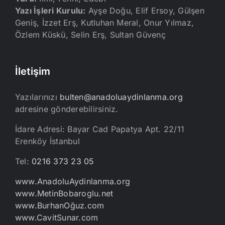
Yazı İşleri Kurulu:
Ayşe Doğu, Elif Ersoy, Gülşen
Geniş, İzzet Erş, Kutluhan Meral, Onur Yılmaz,
Özlem Küskü, Selin Erş, Sultan Güvenç
İletişim
Yazılarınızı
bulten@anadoluaydinlanma.org
adresine gönderebilirsiniz.
İdare Adresi: Bayar Cad Papatya Apt. 22/11
Erenköy İstanbul
Tel:
0216 373 23 05
www.AnadoluAydinlanma.org
www.MetinBobaroglu.net
www.BurhanOğuz.com
www.CavitSunar.com