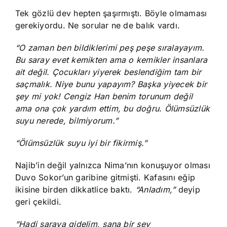
Tek gözlü dev hepten şaşırmıştı. Böyle olmaması
gerekiyordu. Ne sorular ne de balık vardı.
“O zaman ben bildiklerimi peş peşe sıralayayım.
Bu saray evet kemikten ama o kemikler insanlara
ait değil. Çocukları yiyerek beslendiğim tam bir
saçmalık. Niye bunu yapayım? Başka yiyecek bir
şey mi yok! Cengiz Han benim torunum değil
ama ona çok yardım ettim, bu doğru. Ölümsüzlük
suyu nerede, bilmiyorum.”
“Ölümsüzlük suyu iyi bir fikirmiş.”
Najib’in değil yalnızca Nima’nın konuşuyor olması
Duvo Sokor’un garibine gitmişti. Kafasını eğip
ikisine birden dikkatlice baktı.
“Anladım,”
deyip
geri çekildi.
“Hadi saraya gidelim, sana bir şey