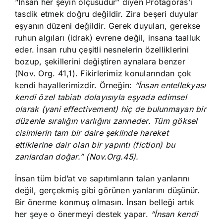
“İnsan her şeyin ölçüsüdür” diyen Protagoras’ı
tasdik etmek doğru değildir. Zira beşeri duyular
eşyanın düzeni değildir. Gerek duyuları, gerekse
ruhun algıları (idrak) evrene değil, insana taalluk
eder. İnsan ruhu çeşitli nesnelerin özelliklerini
bozup, şekillerini değiştiren aynalara benzer
(Nov. Org. 41,1). Fikirlerimiz konularından çok
kendi hayallerimizdir. Örneğin:
“İnsan entellekyası
kendi özel tabiatı dolayısıyla eşyada edimsel
olarak (yani effectivement) hiç de bulunmayan bir
düzenle sıralığın varlığını zanneder. Tüm göksel
cisimlerin tam bir daire şeklinde hareket
ettiklerine dair olan bir yapıntı (fiction) bu
zanlardan doğar.” (Nov.Org.45).
İnsan tüm bid’at ve sapıtımların talan yanlarını
değil, gerçekmiş gibi görünen yanlarını düşünür.
Bir önerme konmuş olmasın. İnsan belleği artık
her şeye o önermeyi destek yapar.
“İnsan kendi