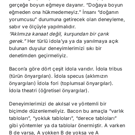
gerçeğe boyun eğmeye dayanır. “Doğaya boyun
eğmeden ona hükmedemeyiz.” İnsanı “doğanın
yorumcusu” durumuna getirecek olan deneyleme,
sabır ve ölçüyle yapılmalıdır.
“Aklımıza kanaat değil, kurşundan bir çarık
gerek.”
Her türlü idola’ya ya da yanılmaya açık
bulunan duyulur deneyimlerimizi sıkı bir
denetimden geçirmeliyiz.
Bacon’a göre dört çeşit idola varıdır. İdola tribus
(türün önyargıları). İdola specus (aklımızın
önyargıları) İdola fori (toplumsal önyargılar).
İdola theatri (öğretisel önyargılar).
Deneyimlerimizi de akılsal ve yöntemli bir
biçimde düzenlemeliyiz. Bacon bu amaçla “varlık
tabloları”, “yokluk tabloları”, “derece tabloları”
gibi yöntemler ya da tablolar önermiştir. A varken
B de varsa, A yokken B de yoksa ve A