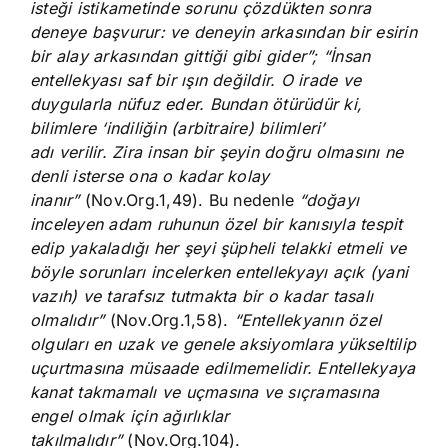
isteği istikametinde sorunu çözdükten sonra
deneye başvurur: ve deneyin arkasından bir esirin
bir alay arkasından gittiği gibi gider”; “İnsan
entellekyası saf bir ışın değildir. O irade ve
duygularla nüfuz eder. Bundan ötürüdür ki,
bilimlere ‘indiliğin (arbitraire) bilimleri’
adı verilir. Zira insan bir şeyin doğru olmasını ne
denli isterse ona o kadar kolay
inanır”
(Nov.Org.1,49). Bu nedenle
“doğayı
inceleyen adam ruhunun özel bir kanısıyla tespit
edip yakaladığı her şeyi şüpheli telakki etmeli ve
böyle sorunları incelerken entellekyayı açık (yani
vazıh) ve tarafsız tutmakta bir o kadar tasalı
olmalıdır”
(Nov.Org.1,58).
“Entellekyanın özel
olguları en uzak ve genele aksiyomlara yükseltilip
uçurtmasına müsaade edilmemelidir. Entellekyaya
kanat takmamalı ve uçmasına ve sıçramasına
engel olmak için ağırlıklar
takılmalıdır”
(Nov.Org.104).