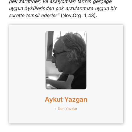
pek zariftirler; ve aksiyomları tarihin gerçeğe
uygun öykülerinden çok arzularımıza uygun bir
surette temsil ederler”
(Nov.Org. 1,43).
Aykut Yazgan
+ Son Yazılar