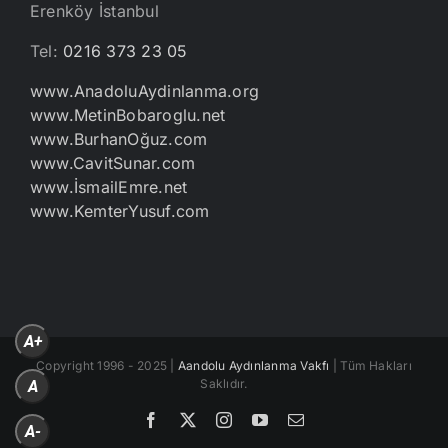
Erenköy İstanbul
Tel:
0216 373 23 05
www.AnadoluAydinlanma.org
www.MetinBobaroglu.net
www.BurhanOğuz.com
www.CavitSunar.com
www.İsmailEmre.net
www.KemterYusuf.com
A+
Copyright 1996 - 2025 |
Aandolu Aydınlanma Vakfı
| Tüm Hakları
Saklıdır.
A
Facebook
X
Instagram
YouTube
E-
A-
posta