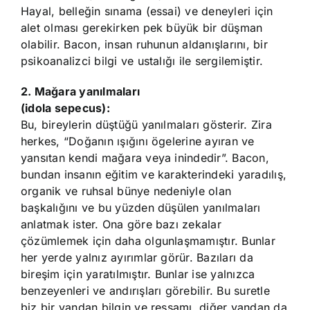
Hayal, belleğin sınama (essai) ve deneyleri için
alet olması gerekirken pek büyük bir düşman
olabilir. Bacon, insan ruhunun aldanışlarını, bir
psikoanalizci bilgi ve ustalığı ile sergilemiştir.
2. Mağara yanılmaları
(idola sepecus):
Bu, bireylerin düştüğü yanılmaları gösterir. Zira
herkes, “Doğanın ışığını ögelerine ayıran ve
yansıtan kendi mağara veya inindedir”. Bacon,
bundan insanın eğitim ve karakterindeki yaradılış,
organik ve ruhsal bünye nedeniyle olan
başkalığını ve bu yüzden düşülen yanılmaları
anlatmak ister. Ona göre bazı zekalar
çözümlemek için daha olgunlaşmamıştır. Bunlar
her yerde yalnız ayırımlar görür. Bazıları da
bireşim için yaratılmıştır. Bunlar ise yalnızca
benzeyenleri ve andırışları görebilir. Bu suretle
biz bir yandan bilgin ve ressamı, diğer yandan da