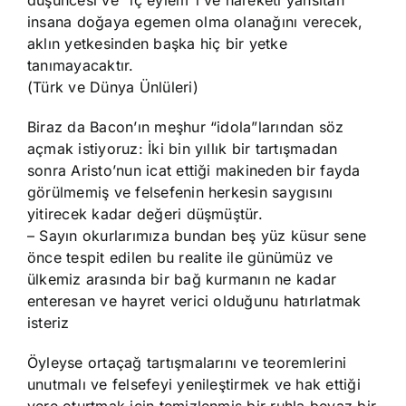
düşüncesi ve “iç eylem”i ve hareketi yansıtan
insana doğaya egemen olma olanağını verecek,
aklın yetkesinden başka hiç bir yetke
tanımayacaktır.
(Türk ve Dünya Ünlüleri)
Biraz da Bacon’ın meşhur “idola”larından söz
açmak istiyoruz: İki bin yıllık bir tartışmadan
sonra Aristo’nun icat ettiği makineden bir fayda
görülmemiş ve felsefenin herkesin saygısını
yitirecek kadar değeri düşmüştür.
– Sayın okurlarımıza bundan beş yüz küsur sene
önce tespit edilen bu realite ile günümüz ve
ülkemiz arasında bir bağ kurmanın ne kadar
enteresan ve hayret verici olduğunu hatırlatmak
isteriz
Öyleyse ortaçağ tartışmalarını ve teoremlerini
unutmalı ve felsefeyi yenileştirmek ve hak ettiği