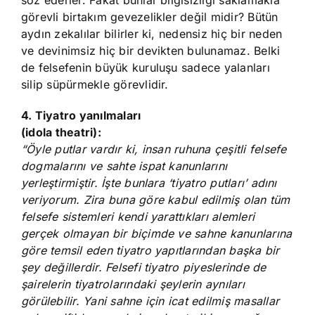
söz ederler. Fakat bunlar bilgisizliği saklamakla
görevli birtakım gevezelikler değil midir? Bütün
aydın zekalılar bilirler ki, nedensiz hiç bir neden
ve devinimsiz hiç bir devikten bulunamaz. Belki
de felsefenin büyük kuruluşu sadece yalanları
silip süpürmekle görevlidir.
4. Tiyatro yanılmaları
(idola theatri):
“Öyle putlar vardır ki, insan ruhuna çeşitli felsefe
dogmalarını ve sahte ispat kanunlarını
yerleştirmiştir. İşte bunlara ‘tiyatro putları’ adını
veriyorum. Zira buna göre kabul edilmiş olan tüm
felsefe sistemleri kendi yarattıkları alemleri
gerçek olmayan bir biçimde ve sahne kanunlarına
göre temsil eden tiyatro yapıtlarından başka bir
şey değillerdir. Felsefi tiyatro piyeslerinde de
şairelerin tiyatrolarındaki şeylerin aynıları
görülebilir. Yani sahne için icat edilmiş masallar