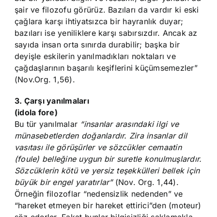
şair ve filozofu görürüz. Bazıları da vardır ki eski
çağlara karşı ihtiyatsızca bir hayranlık duyar;
bazıları ise yeniliklere karşı sabırsızdır. Ancak az
sayıda insan orta sınırda durabilir; başka bir
deyişle eskilerin yanılmadıkları noktaları ve
çağdaşlarının başarılı keşiflerini küçümsemezler”
(Nov.Org. 1,56).
3. Çarşı yanılmaları
(idola fore)
Bu tür yanılmalar
“insanlar arasındaki ilgi ve
münasebetlerden doğanlardır. Zira insanlar dil
vasıtası ile görüşürler ve sözcükler cemaatin
(foule) belleğine uygun bir suretle konulmuşlardır.
Sözcüklerin kötü ve yersiz teşekkülleri bellek için
büyük bir engel yaratırlar”
(Nov. Org. 1,44).
Örneğin filozoflar “nedensizlik nedenden” ve
“hareket etmeyen bir hareket ettirici”den (moteur)