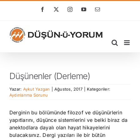
Skip
to
Facebook
X
Instagram
YouTube
E-
posta
content
Düşünenler (Derleme)
Yazar:
Aykut Yazgan
|
Ağustos, 2017
|
Kategoriler:
Aydınlanma Sorunu
Derginin bu bölümünde filozof ve düşünürlerin
yapıtlarını, düşünce sistemlerini ve belki biraz da
anektodlara dayalı olan hayat hikayelerini
bulacaksınız. Dergi yazıları ile bir bütün