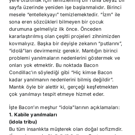
yere oturtmak için temizlenmiş bir ruhla beyaz bir
sayfa üzerinde yeniden işe başlanmalıdır. Birinci
mesele “entellekyayı” temizlemektedir. “İzm” ile
sona eren sözcükleri bilmeyen bir çocuk
durumuna gelmeliyiz ilk önce. Önceden
kararlaştırılmış olan çeşitli projeleri zihnimizden
kovmalıyız. Başka bir deyişle zekanın “putlarını”,
“idolâ”ları devirmemiz gerekir. Mantığın birinci
problemi yanılmaların nedenlerini göstermek ve
onları yok etmektir. Bu noktada Bacon
Condillac’ın söylediği gibi “Hiç kimse Bacon
kadar yanılmanın nedenlerini bilmiş değildir”.
Mantık öyle bir alettir ki, gerçeği keşfetmekten
çok yanılmayı tespit etmeye hizmet eder.
İşte Bacon’ın meşhur “idola”larının açıklamaları:
1. Kabile yanılmaları
(idola tribu)
Bu tüm insanlıkta müşterek olan doğal sofizmdir.