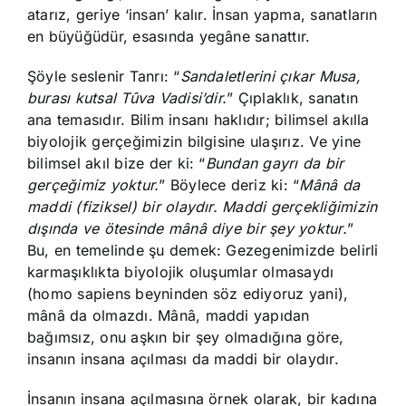
atarız, geriye ‘insan’ kalır. İnsan yapma, sanatların
en büyüğüdür, esasında yegâne sanattır.
Şöyle seslenir Tanrı: “
Sandaletlerini çıkar Musa,
burası kutsal Tûva Vadisi’dir.
” Çıplaklık, sanatın
ana temasıdır. Bilim insanı haklıdır; bilimsel akılla
biyolojik gerçeğimizin bilgisine ulaşırız. Ve yine
bilimsel akıl bize der ki: “
Bundan gayrı da bir
gerçeğimiz yoktur.
” Böylece deriz ki: “
Mânâ da
maddi (fiziksel) bir olaydır. Maddi gerçekliğimizin
dışında ve ötesinde mânâ diye bir şey yoktur.
”
Bu, en temelinde şu demek: Gezegenimizde belirli
karmaşıklıkta biyolojik oluşumlar olmasaydı
(homo sapiens beyninden söz ediyoruz yani),
mânâ da olmazdı. Mânâ, maddi yapıdan
bağımsız, onu aşkın bir şey olmadığına göre,
insanın insana açılması da maddi bir olaydır.
İnsanın insana açılmasına örnek olarak, bir kadına