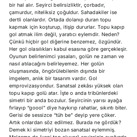
bir hal alır. Seyirci belirsizliktir, çorbadır,
çamurdur, niteliksiz çoğuldur. Sahadakiler ise
dertli olanlardır. Ortada dolanıp duran topu
kapmak için koşturup, itişip dururlar. Topu kapıp
gol atmak ilim değil, yaratıcı eylemdir. Neden?
Çünkü hiçbir gol diğerine benzemez, özgündür.
Her gol olasılıkları kabul esasına göre gerçekleşir.
Oyunun belirlenimci yasaları, golün ne zaman ve
nasıl atılacağını belirleyemez. Her golün
oluşmasında, öngörülebilenin dışında bir
imgelem, anlık bir tasarım vardır. Gol
emprovizasyondur. Sanatsal zekâsı yüksek olan
topu kapıp golü atar. İşte o anda tribünlerdeki
simetri bir anda bozulur. Seyircinin yarısı ayağa
fırlayıp “goool” diye haykırıp rahatlar, sıkıntı biter.
Gerisi de sessizce “tüh be” deyip yere çöker.
Artık onlardan söz edilmez. Burada ne gördük?
Demek ki simetriyi bozan sanatsal eylemmiş.