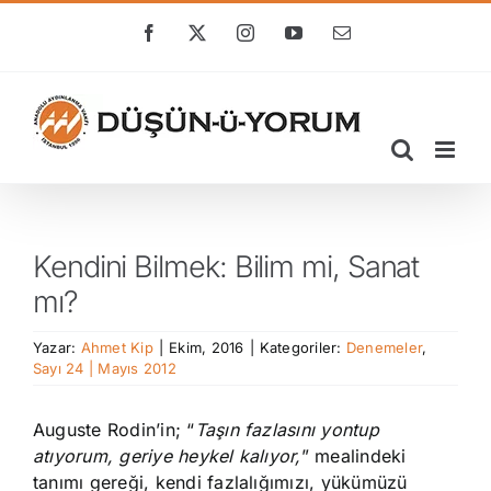
Skip
to
Facebook
X
Instagram
YouTube
E-
posta
content
Kendini Bilmek: Bilim mi, Sanat
mı?
Yazar:
Ahmet Kip
|
Ekim, 2016
|
Kategoriler:
Denemeler
,
Sayı 24 | Mayıs 2012
Auguste Rodin’in; “
Taşın fazlasını yontup
atıyorum, geriye heykel kalıyor,
” mealindeki
tanımı gereği, kendi fazlalığımızı, yükümüzü