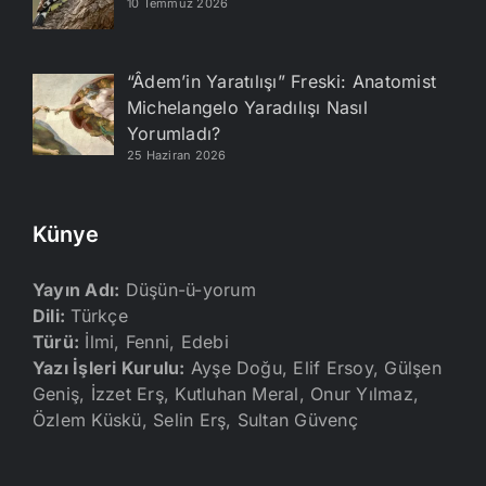
10 Temmuz 2026
“Âdem’in Yaratılışı” Freski: Anatomist
Michelangelo Yaradılışı Nasıl
Yorumladı?
25 Haziran 2026
Künye
Yayın Adı:
Düşün-ü-yorum
Dili:
Türkçe
Türü:
İlmi, Fenni, Edebi
Yazı İşleri Kurulu:
Ayşe Doğu, Elif Ersoy, Gülşen
Geniş, İzzet Erş, Kutluhan Meral, Onur Yılmaz,
Özlem Küskü, Selin Erş, Sultan Güvenç