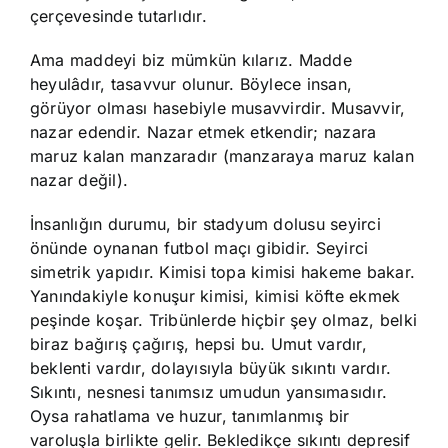
çerçevesinde tutarlıdır.
Ama maddeyi biz mümkün kılarız. Madde
heyulâdır, tasavvur olunur. Böylece insan,
görüyor olması hasebiyle musavvirdir. Musavvir,
nazar edendir. Nazar etmek etkendir; nazara
maruz kalan manzaradır (manzaraya maruz kalan
nazar değil).
İnsanlığın durumu, bir stadyum dolusu seyirci
önünde oynanan futbol maçı gibidir. Seyirci
simetrik yapıdır. Kimisi topa kimisi hakeme bakar.
Yanındakiyle konuşur kimisi, kimisi köfte ekmek
peşinde koşar. Tribünlerde hiçbir şey olmaz, belki
biraz bağırış çağırış, hepsi bu. Umut vardır,
beklenti vardır, dolayısıyla büyük sıkıntı vardır.
Sıkıntı, nesnesi tanımsız umudun yansımasıdır.
Oysa rahatlama ve huzur, tanımlanmış bir
varoluşla birlikte gelir. Bekledikçe sıkıntı depresif