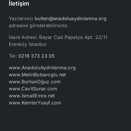
İletişim
Yazılarınızı
bulten@anadoluaydinlanma.org
adresine gönderebilirsiniz.
İdare Adresi: Bayar Cad Papatya Apt. 22/11
Erenköy İstanbul
Tel:
0216 373 23 05
www.AnadoluAydinlanma.org
www.MetinBobaroglu.net
www.BurhanOğuz.com
www.CavitSunar.com
www.İsmailEmre.net
www.KemterYusuf.com