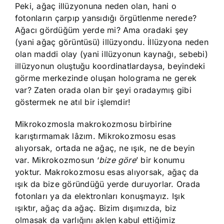
Peki, ağaç illüzyonuna neden olan, hani o
fotonların çarpıp yansıdığı örgütlenme nerede?
Ağacı gördüğüm yerde mi? Ama oradaki şey
(yani ağaç görüntüsü) illüzyondu. İllüzyona neden
olan maddi olay (yani illüzyonun kaynağı, sebebi)
illüzyonun oluştuğu koordinatlardaysa, beyindeki
görme merkezinde oluşan holograma ne gerek
var? Zaten orada olan bir şeyi oradaymış gibi
göstermek ne atıl bir işlemdir!
Mikrokozmosla makrokozmosu birbirine
karıştırmamak lâzım. Mikrokozmosu esas
alıyorsak, ortada ne ağaç, ne ışık, ne de beyin
var. Mikrokozmosun ‘
bize göre
’ bir konumu
yoktur. Makrokozmosu esas alıyorsak, ağaç da
ışık da bize göründüğü yerde duruyorlar. Orada
fotonları ya da elektronları konuşmayız. Işık
ışıktır, ağaç da ağaç. Bizim dışımızda, biz
olmasak da varlığını aklen kabul ettiğimiz