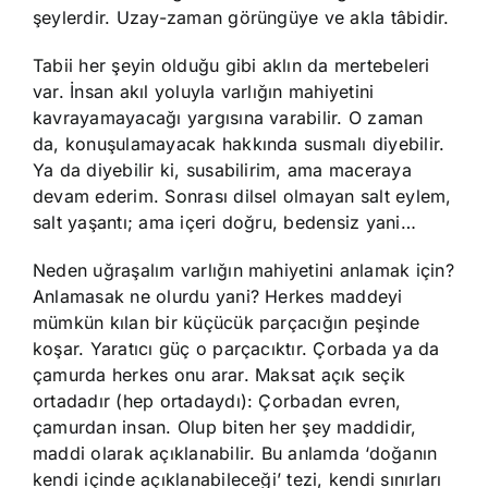
şeylerdir. Uzay-zaman görüngüye ve akla tâbidir.
Tabii her şeyin olduğu gibi aklın da mertebeleri
var. İnsan akıl yoluyla varlığın mahiyetini
kavrayamayacağı yargısına varabilir. O zaman
da, konuşulamayacak hakkında susmalı diyebilir.
Ya da diyebilir ki, susabilirim, ama maceraya
devam ederim. Sonrası dilsel olmayan salt eylem,
salt yaşantı; ama içeri doğru, bedensiz yani…
Neden uğraşalım varlığın mahiyetini anlamak için?
Anlamasak ne olurdu yani? Herkes maddeyi
mümkün kılan bir küçücük parçacığın peşinde
koşar. Yaratıcı güç o parçacıktır. Çorbada ya da
çamurda herkes onu arar. Maksat açık seçik
ortadadır (hep ortadaydı): Çorbadan evren,
çamurdan insan. Olup biten her şey maddidir,
maddi olarak açıklanabilir. Bu anlamda ‘doğanın
kendi içinde açıklanabileceği’ tezi, kendi sınırları