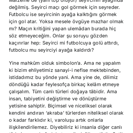
Malzeme de (yani top oluyor) seyircinin ayağında
değilmiş. Seyirci maçı gol görmek için seyreder.
Futbolcu ise seyircinin ayağa kalktığını görmek
için gol atar. Yoksa mesele övgüye mazhar olmak
mı? Maçın kritiğini yapan ulemâdan burada hiç
söz etmeyeceğim. Onlar şu soruyu gözden
kaçırırlar hep: Seyirci mi futbolcuya golü attırdı,
futbolcu mu seyirciyi ayağa kaldırdı?
Yine mahkûm olduk simbolon’a. Ama ne yapalım
ki bizim ehliyetimiz sanayi-i nefise mektebinden,
istidadımız bu yönde yani. Ama yine de, dilimiz
döndüğü kadar feylesofça birkaç kelâm etmeye
çalışalım. Tüm canlı türleri doğaya tâbidir. Ama
insan, tabiyetini değiştirme ve dönüştürme
yetisine sahiptir. Biçimsel ve niceliksel olarak
kendini andıran ‘akraba’ türlerden niteliksel olarak
o kadar farklıdır ki, varoluşu artık onlarla
ilişkilendirilemez. Diyebiliriz ki insanla diğer canlı