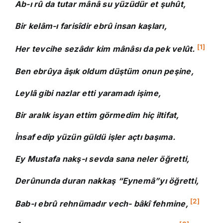
Ab-ı rû da tutar mânâ su yüzüdür et şuhût,
Bir kelâm-ı farisîdir ebrû insan kaşları,
[1]
Her tevcihe sezâdır kim mânâsı da pek velût.
Ben ebrûya âşık oldum düştüm onun peşine,
Leylâ gibi nazlar etti yaramadı işime,
Bir aralık isyan ettim görmedim hiç iltifat,
İnsaf edip yüzün güldü işler açtı başıma.
Ey Mustafa nakş-ı sevda sana neler öğretti,
Derûnunda duran nakkaş “Eynemâ”yı öğretti,
[2]
Bab-ı ebrû rehnümadır vech- bâkî fehmine,