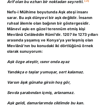
[3]
Ârif olan bu ezharı bir noktadan seyretti.
Nefs-i Mülhime boyutunda Aşk ateşi insanı
sarar. Bu aşk dünyevi bir aşk değildir. İnsanın
ruhsal âlemle olan bağının bir göstergesidir.
Mânevî aşkı en güzel terennüm etmiş kişi
Mevlânâ Celâleddin Rûmî’dir. 1207 ile 1273 yılları
arasında yaşamış ve Konya’ya yerleşmiş olan
Mevlânâ’nın bu konudaki iki dörtlüğünü örnek
olarak sunuyorum:
Aşk özge ateştir, ısınır onda ayaz
Yandıkça o taşlar yumuşar, sert kalamaz.
Varsın âşık günaha girsin hoş gör,
Sevda şarabından içmiş, arlanamaz.
Aşk geldi, damarlarımda cildimde bu kan.