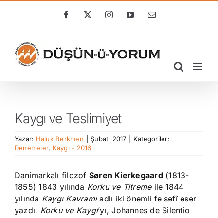
Skip
to
Facebook
X
Instagram
YouTube
E-
posta
content
Kaygı ve Teslimiyet
Yazar:
Haluk Berkmen
|
Şubat, 2017
|
Kategoriler:
Denemeler
,
Kaygı - 2016
Danimarkalı filozof
Søren Kierkegaard
(1813-
1855) 1843 yılında
Korku ve Titreme
ile 1844
yılında
Kaygı
Kavramı
adlı iki önemli felsefî eser
yazdı.
Korku ve Kaygı
’yı, Johannes de Silentio