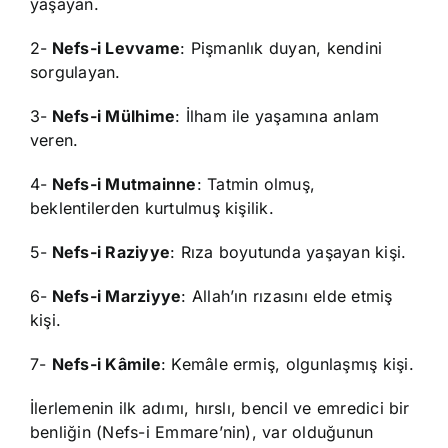
yaşayan.
2-
Nefs-i Levvame
: Pişmanlık duyan, kendini
sorgulayan.
3-
Nefs-i Mülhime
: İlham ile yaşamına anlam
veren.
4-
Nefs-i Mutmainne
: Tatmin olmuş,
beklentilerden kurtulmuş kişilik.
5-
Nefs-i Raziyye
: Rıza boyutunda yaşayan kişi.
6-
Nefs-i Marziyye
: Allah’ın rızasını elde etmiş
kişi.
7-
Nefs-i Kâmile
: Kemâle ermiş, olgunlaşmış kişi.
İlerlemenin ilk adımı, hırslı, bencil ve emredici bir
benliğin (Nefs-i Emmare’nin), var olduğunun