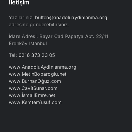
İletişim
Yazılarınızı
bulten@anadoluaydinlanma.org
adresine gönderebilirsiniz.
İdare Adresi: Bayar Cad Papatya Apt. 22/11
Erenköy İstanbul
Tel:
0216 373 23 05
www.AnadoluAydinlanma.org
www.MetinBobaroglu.net
www.BurhanOğuz.com
www.CavitSunar.com
www.İsmailEmre.net
www.KemterYusuf.com