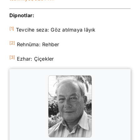
Dipnotlar:
[1]
Tevcihe seza: Göz atılmaya lâyık
[2]
Rehnüma: Rehber
[3]
Ezhar: Çiçekler