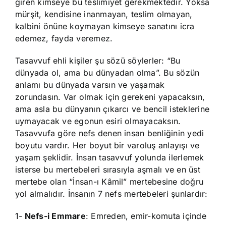
giren kimseye bu teslimiyet gerekmektedir. Yoksa
mürşit, kendisine inanmayan, teslim olmayan,
kalbini önüne koymayan kimseye sanatını icra
edemez, fayda veremez.
Tasavvuf ehli kişiler şu sözü söylerler: “Bu
dünyada ol, ama bu dünyadan olma”. Bu sözün
anlamı bu dünyada varsın ve yaşamak
zorundasın. Var olmak için gerekeni yapacaksın,
ama asla bu dünyanın çıkarcı ve bencil isteklerine
uymayacak ve egonun esiri olmayacaksın.
Tasavvufa göre nefs denen insan benliğinin yedi
boyutu vardır. Her boyut bir varoluş anlayışı ve
yaşam şeklidir. İnsan tasavvuf yolunda ilerlemek
isterse bu mertebeleri sırasıyla aşmalı ve en üst
mertebe olan “İnsan-ı Kâmil” mertebesine doğru
yol almalıdır. İnsanın 7 nefs mertebeleri şunlardır:
1-
Nefs-i Emmare
: Emreden, emir-komuta içinde