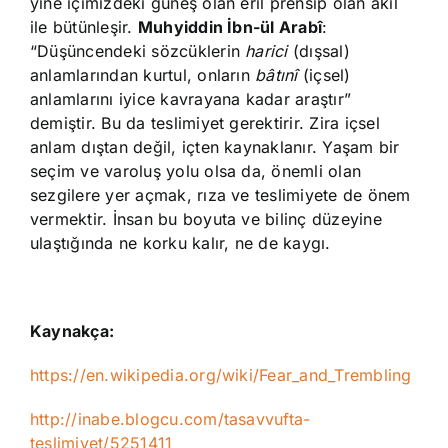
yine içimizdeki güneş olan eril prensip olan akıl
ile bütünleşir.
Muhyiddin İbn-ül Arabî
:
“Düşüncendeki sözcüklerin
harici
(dışsal)
anlamlarından kurtul, onların
bâtınî
(içsel)
anlamlarını iyice kavrayana kadar araştır”
demiştir. Bu da teslimiyet gerektirir. Zira içsel
anlam dıştan değil, içten kaynaklanır. Yaşam bir
seçim ve varoluş yolu olsa da, önemli olan
sezgilere yer açmak, rıza ve teslimiyete de önem
vermektir. İnsan bu boyuta ve bilinç düzeyine
ulaştığında ne korku kalır, ne de kaygı.
Kaynakça:
https://en.wikipedia.org/wiki/Fear_and_Trembling
http://inabe.blogcu.com/tasavvufta-
teslimiyet/5251411