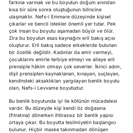
farkına varmak ve bu boyutun doğum anından
kısa bir süre sonra oluştuğunun bilincine
ulaşmaktır. Nefs-i Emmare düzeyinde kişisel
çıkarlar ve bencil istekler önemli yer tutar. Pek
çok insan bu boyutu aşamadan büyür ve ölür.
Zira bu boyutun esas kaynağını eril bakış açısı
oluşturur. Eril bakış sadece erkeklerde bulunan
bir özellik değildir. Kadınlar da emir vermeyi,
çocuklarını emirle terbiye etmeyi ve aileye eril
prensiple hâkim olmayı çok severler. İkinci adım,
dişil prensipten kaynaklanan, kınayan, suçlayan,
kendindeki aksaklıkları yargılayan benlik boyutu
olan, Nefs-i Levvame boyutudur.
Bu benlik boyutunda iyi ile kötünün mücadelesi
vardır. Bu düzeyde kişi kendi öz doğasına
(fıtratına) dönerken ihtirassız bir benlik yapısı
ortaya çıkar. Bu boyutta teslimiyetin başlangıcı
bulunur. Hiçbir maske takınmadan dönüşen