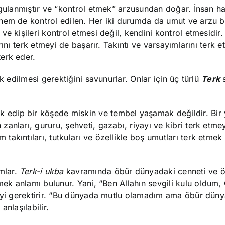
rgulanmıştır ve “kontrol etmek” arzusundan doğar. İnsan h
hem de kontrol edilen. Her iki durumda da umut ve arzu b
e kişileri kontrol etmesi değil, kendini kontrol etmesidir.
rını terk etmeyi de başarır. Takıntı ve varsayımlarını terk e
erk eder.
k edilmesi gerektiğini savunurlar. Onlar için üç türlü
Terk
rk edip bir köşede miskin ve tembel yaşamak değildir. Bir
nları, gururu, şehveti, gazabı, riyayı ve kibri terk etmeyi
akıntıları, tutkuları ve özellikle boş umutları terk etmek
ımlar.
Terk-i ukba
kavramında öbür dünyadaki cenneti ve ö
mek anlamı bulunur. Yani, “Ben Allahın sevgili kulu oldum,
meyi gerektirir. “Bu dünyada mutlu olamadım ama öbür dün
nlaşılabilir.