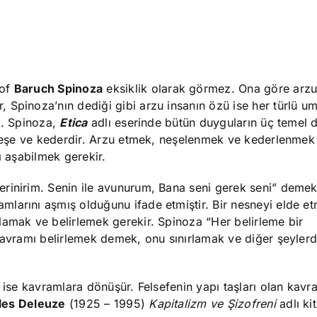
zof
Baruch Spinoza
eksiklik olarak görmez. Ona göre arzu
 Spinoza’nın dediği gibi arzu insanın özü ise her türlü u
z. Spinoza,
Etica
adlı eserinde bütün duyguların üç temel
, neşe ve kederdir. Arzu etmek, neşelenmek ve kederlenmek
ı aşabilmek gerekir.
erinirim. Senin ile avunurum, Bana seni gerek seni” demekl
larını aşmış olduğunu ifade etmiştir. Bir nesneyi elde e
lamak ve belirlemek gerekir. Spinoza “Her belirleme bir
 kavramı belirlemek demek, onu sınırlamak ve diğer şeyler
e ise kavramlara dönüşür. Felsefenin yapı taşları olan kav
lles Deleuze
(1925 – 1995)
Kapitalizm ve Şizofreni
adlı ki