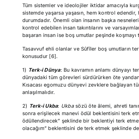
Tüm sistemler ve ideolojiler iktidar amacıyla ku
sistemde yaşarsa yaşasın, hem kontrol edendir, 
durumdadır. Önemli olan insanın başka nesneleri v
kontrol edebilen insan takıntılarını ve varsayımla
başaran insan ise boş umutlar peşinde koşmayı t
Tasavvuf ehli olanlar ve Sûfîler boş umutların ter
konusudur [6].
1)
Terk-i Dünya
: Bu kavramın anlamı dünyayı te
dünyadaki tüm görevleri sürdürürken öte yandan za
Kısacası egomuzu dünyevi zevklere bağlayan tüm t
anlaşılmalıdır.
2)
Terk-i Ukba
:
Ukba
sözü öte âlemi, ahreti tan
sonra erişilecek manevi ödül beklentisini terk et
ödüllendirecek” şeklinde bir beklentiyi terk et
olacağım” beklentisini de terk etmek şeklinde de a