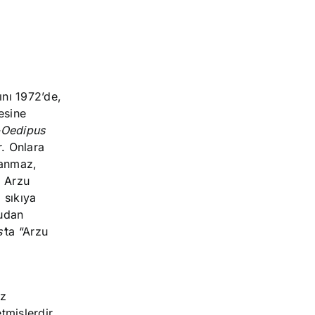
nı 1972’de,
esine
-Oedipus
r. Onlara
lanmaz,
. Arzu
 sıkıya
zudan
’
ta “Arzu
ez
tmişlerdir.