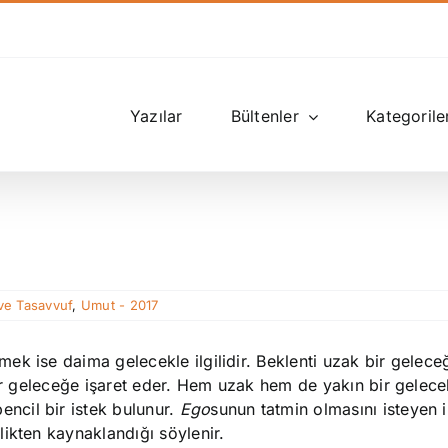
Yazılar
Bültenler
Kategorile
…
ve Tasavvuf
,
Umut - 2017
k ise daima gelecekle ilgilidir. Beklenti uzak bir gelece
ir geleceğe işaret eder. Hem uzak hem de yakın bir gelecek i
cil bir istek bulunur.
Ego
sunun tatmin olmasını isteyen 
ikten kaynaklandığı söylenir.