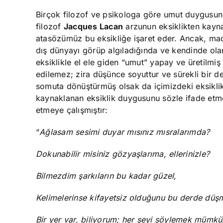
Birçok filozof ve psikologa göre umut duygusun
filozof
Jacques Lacan
arzunun eksiklikten kayna
atasözümüz bu eksikliğe işaret eder. Ancak, ma
dış dünyayı görüp algıladığında ve kendinde olanl
eksiklikle el ele giden “umut” yapay ve üretilmi
edilemez; zira düşünce soyuttur ve sürekli bir d
somuta dönüştürmüş olsak da içimizdeki eksikl
kaynaklanan eksiklik duygusunu sözle ifade etm
etmeye çalışmıştır:
“
Ağlasam sesimi duyar mısınız mısralarımda?
Dokunabilir misiniz gözyaşlarıma, ellerinizle?
Bilmezdim şarkıların bu kadar güzel,
Kelimelerinse kifayetsiz olduğunu bu derde dü
Bir yer var, biliyorum; her şeyi söylemek mümkü