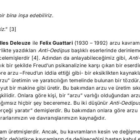
ir bina inşa edebiliriz.
iz
.” [3]
lles Deleuze
ile
Felix Guattari
(1930 – 1992) arzu kavramı
rlikte yazdıkları
Anti-Oedipus
başlıklı eserlerinde derinlem
celemişlerdir [4]. Adından da anlayabileceğimiz gibi,
Anti
ık bir şekilde Freud’un psikanalizine karşı çıkan bir eserdi
re arzu –Freud’un iddia ettiği gibi- bir eksiklikten kaynak
rzu” üretimin ve yaratıcılığın temelinde bulunan bir tözdür
yut bir makine gibi üretir. Bu bakımdan arzu ve üretim sıkı
işkilidir. Onlara göre kişi, bir “arzu” varlığı olduğundan ar
ğımsız hiçbir şey beceremez. Bu iki düşünür
Anti-Oedipus
rçeği yaratır” demişlerdir. Bu bakımdan onlara göre arzu
rarlarımızın ve davranışlarımızın kaynağıdır.
ram üretmişlerdir. Ancak, bu kavramların kesin ve değişm
ltür değiştikçe kavramların da değişeceğini baştan kabul e