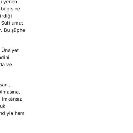
nu yenen
bilgisine
rdiği
 Sûfî umut
r. Bu şüphe
 Ünsiyet
dini
da ve
sanı,
olmasına,
ı imkânsız
luk
endiyle hem