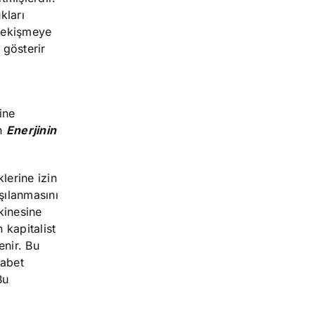
kları
 çekişmeye
 gösterir
ine
an
Enerjinin
klerine izin
şılanmasını
kinesine
 kapitalist
enir. Bu
kabet
Bu