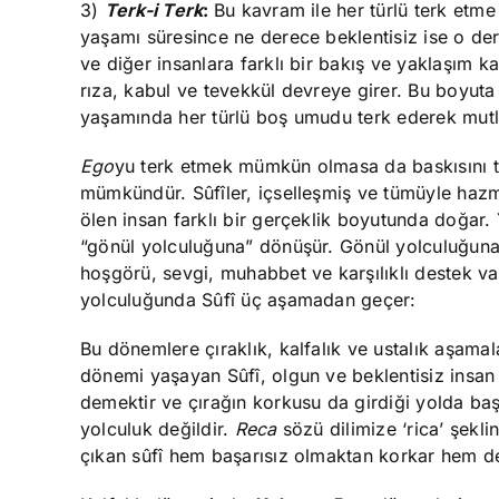
3)
Terk-i Terk
:
Bu kavram ile her türlü terk etme 
yaşamı süresince ne derece beklentisiz ise o der
ve diğer insanlara farklı bir bakış ve yaklaşım 
rıza, kabul ve tevekkül devreye girer. Bu boyut
yaşamında her türlü boş umudu terk ederek mutlu
Ego
yu terk etmek mümkün olmasa da baskısını 
mümkündür. Sûfîler, içselleşmiş ve tümüyle ha
ölen insan farklı bir gerçeklik boyutunda doğar
“gönül yolculuğuna” dönüşür. Gönül yolculuğuna 
hoşgörü, sevgi, muhabbet ve karşılıklı destek v
yolculuğunda Sûfî üç aşamadan geçer:
Bu dönemlere çıraklık, kalfalık ve ustalık aşamalar
dönemi yaşayan Sûfî, olgun ve beklentisiz insan
demektir ve çırağın korkusu da girdiği yolda baş
yolculuk değildir.
Reca
sözü dilimize ‘rica’ şekli
çıkan sûfî hem başarısız olmaktan korkar hem de