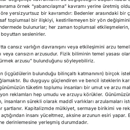
kavrama örnek “yabancılaşma” kavramı yerine üretmiş oldu
göre yersizyurtsuz bir kavramdır: Bedenler arasındaki bir
 toplumsal bir ilişkiyi, kestirilemeyen bir yön değişimini
öndermede bulunurlar; her zaman toplumsal etkileşmelerin,
r boyuttan seslenirler.
ta cansız varlığın davranışını veya etkileşimini arzu temel
lı veya cansızın arzusudur. Fizik biliminin temel yasası ol
ürmek arzusu” bulunduğunu söyleyebiliriz.
’in (içgüdülerin bulunduğu bilinçaltı katmanının) birçok iste
lamaktır. Bu duyguyu güçlendiren ve bencil isteklerin kar
günümüzün tüketim toplumu insanları bir umut ve arzu ma
izyon reklamları hep umudu ve arzuyu körükler. Günümüzün
insanların sürekli olarak maddî varlıkları arzulamaları ist
şartlanır. Kapitalizmde mülkiyet, sermaye birikimi ve re
açtığından insanı yüceltmez, aksine arzunun esiri yapar. 
ne derinlemesine yerleşmiş durumdadır.