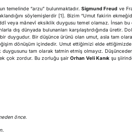
un temelinde “arzu” bulunmaktadır.
Sigmund Freud
ve Fr
klandığını söylemişlerdir [1]. Bizim “Umut fakirin ekmeğid
ddî veya mânevî eksiklik duygusu temel olamaz. İnsan bu
arla dış dünyada bulunanları karşılaştırdığında üretir. Dol
ş bir duygudur. Bir düşünce ürünü olan umut, asla tam olar
eğişim dönüşüm içindedir. Umut ettiğimizi elde ettiğimizd
ik duygusunu tam olarak tatmin etmiş olmayız. Düşüncede
ek çok zordur. Bu zorluğu şair
Orhan Veli Kanık
şu şiirind
şmeden önce.
n.