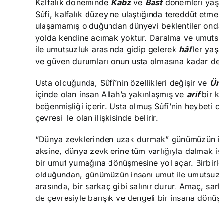
Kalfalık döneminde
Kabz
ve
Bast
dönemleri yaş
Sûfi, kalfalık düzeyine ulaştığında tereddüt etm
ulaşamamış olduğundan dünyevi beklentiler onda 
yolda kendine acımak yoktur. Daralma ve umuts
ile umutsuzluk arasında gidip gelerek
hâl
’ler ya
ve güven durumları onun usta olmasına kadar d
Usta olduğunda, Sûfî’nin özellikleri değişir ve
Ü
içinde olan insan Allah’a yakınlaşmış ve
arif
bir 
beğenmişliği içerir. Usta olmuş Sûfî’nin heybet
çevresi ile olan ilişkisinde belirir.
“Dünya zevklerinden uzak durmak” günümüzün in
aksine, dünya zevklerine tüm varlığıyla dalmak is
bir umut yumağına dönüşmesine yol açar. Birbirle
olduğundan, günümüzün insanı umut ile umutsuzlu
arasında, bir sarkaç gibi salınır durur. Amaç, 
de çevresiyle barışık ve dengeli bir insana dönüş