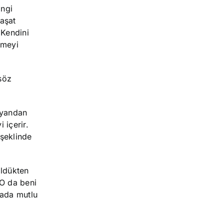
angi
aşat
 Kendini
tmeyi
söz
 yandan
 içerir.
 şeklinde
ldükten
 O da beni
yada mutlu