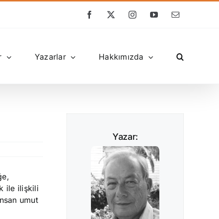
Facebook
X
Instagram
YouTube
E-
posta
r
Yazarlar
Hakkımızda
Yazar:
ğe,
le ilişkili
insan umut