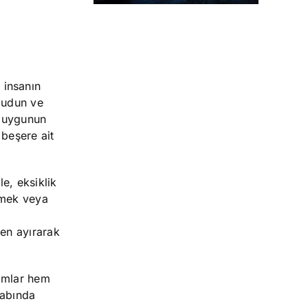
 insanın
mudun ve
 duygunun
 beşere ait
e, eksiklik
tmek veya
den ayırarak
ramlar hem
tabında