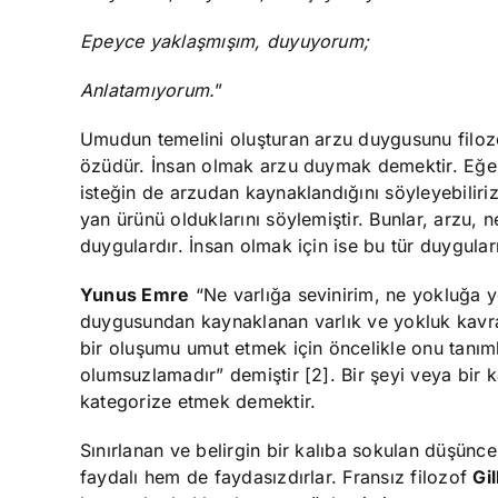
Epeyce yaklaşmışım, duyuyorum;
Anlatamıyorum.
”
Umudun temelini oluşturan arzu duygusunu filo
özüdür. İnsan olmak arzu duymak demektir. Eğer,
isteğin de arzudan kaynaklandığını söyleyebiliri
yan ürünü olduklarını söylemiştir. Bunlar, arzu
duygulardır. İnsan olmak için ise bu tür duygular
Yunus Emre
“Ne varlığa sevinirim, ne yokluğa y
duygusundan kaynaklanan varlık ve yokluk kavram
bir oluşumu umut etmek için öncelikle onu tanım
olumsuzlamadır” demiştir [2]. Bir şeyi veya bir
kategorize etmek demektir.
Sınırlanan ve belirgin bir kalıba sokulan düşünc
faydalı hem de faydasızdırlar. Fransız filozof
Gi