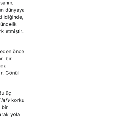
nsanın,
nın dünyaya
dildiğinde,
Gündelik
k etmiştir.
meden önce
r, bir
nda
ir. Gönül
 Bu üç
Hafv
korku
 bir
arak yola