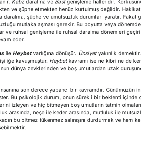
anır.
Kabz
daralma ve
Bast
genişleme halleridir. Korkusu
ekten ve şüphe etmekten henüz kurtulmuş değildir. Hakikat 
daralma, şüphe ve umutsuzluk durumları yaratır. Fakat gi
uzluğu mutlaka aşması gerekir. Bu boyutta veya dönemde
şar ve ruhsal genişleme ile ruhsal daralma dönemleri geçiri
evam eder.
ns
ile
Heybet
varlığına dönüşür.
Ünsiyet
yakınlık demektir.
kişiliğe kavuşmuştur.
Heybet
kavramı ise ne kibri ne de ken
i onun dünya zevklerinden ve boş umutlardan uzak duruşun
sanına son derece yabancı bir kavramdır. Günümüzün in
ter. Bu psikolojik durum, onun sürekli bir beklenti içinde 
rini izleyen ve hiç bitmeyen boş umutların tatmin olmalar
k arasında, neşe ile keder arasında, mutluluk ile mutsuz
sarkacın bu bitmez tükenmez salınışını durdurmak ve hem k
ebilmektir.