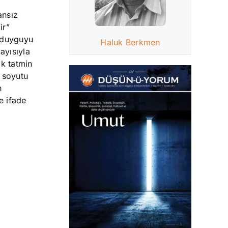
ansız
ir”
 duyguyu
Haluk Berkmen
ayısıyla
ak tatmin
e soyutu
n
e ifade