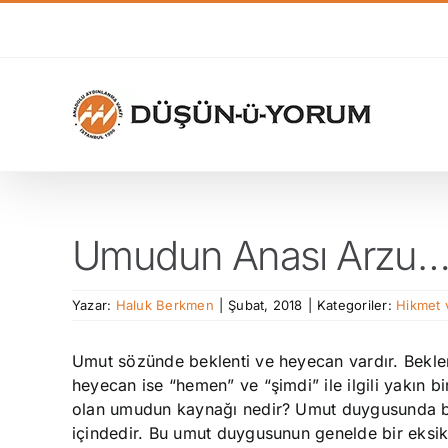
Skip
to
content
Umudun Anası Arzu
Yazar:
Haluk Berkmen
|
Şubat, 2018
|
Kategoriler:
Hikmet 
Umut sözünde beklenti ve heyecan vardır. Bekleme
heyecan ise “hemen” ve “şimdi” ile ilgili yakın b
olan umudun kaynağı nedir? Umut duygusunda ben
içindedir. Bu umut duygusunun genelde bir eksikl