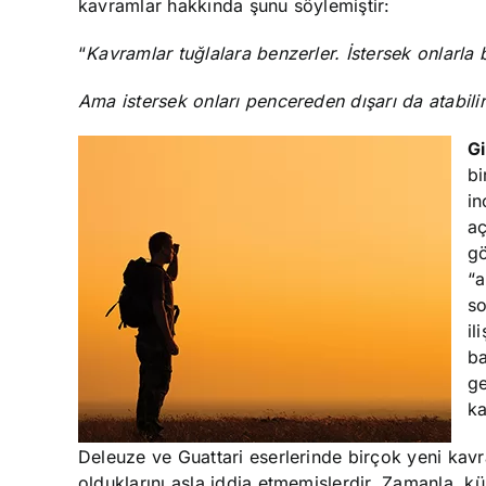
kavramlar hakkında şunu söylemiştir:
“
Kavramlar tuğlalara benzerler. İstersek onlarla b
Ama istersek onları pencereden dışarı da atabilir
Gi
bi
in
aç
gö
“a
so
il
ba
ge
ka
Deleuze ve Guattari eserlerinde birçok yeni kav
olduklarını asla iddia etmemişlerdir. Zamanla, kü