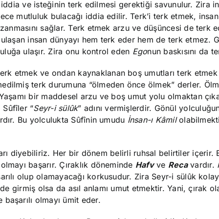
iddia ve isteğinin terk edilmesi gerektiği savunulur. Zira i
ece mutluluk bulacağı iddia edilir. Terk’i terk etmek, insa
kazanmasını sağlar. Terk etmek arzu ve düşüncesi de terk e
a ulaşan insan dünyayı hem terk eder hem de terk etmez. 
luğa ulaşır. Zira onu kontrol eden
Ego
nun baskısını da ter
terk etmek ve ondan kaynaklanan boş umutları terk etmek
zmedilmiş terk durumuna “ölmeden önce ölmek” derler. Öl
. Yaşamı bir maddesel arzu ve boş umut yolu olmaktan çıka
Sûfîler “
Seyr-i sülûk
” adını vermişlerdir. Gönül yolculuğu
ardır. Bu yolculukta Sûfînin umudu
İnsan-ı Kâmil
olabilmekt
ı diyebiliriz. Her bir dönem belirli ruhsal belirtiler içerir.
 olmayı başarır. Çıraklık döneminde
Hafv
ve
Reca
vardır.
arılı olup olamayacağı korkusudur. Zira Seyr-i sülûk kolay
nde girmiş olsa da asıl anlamı umut etmektir. Yani, çırak ol
 başarılı olmayı ümit eder.