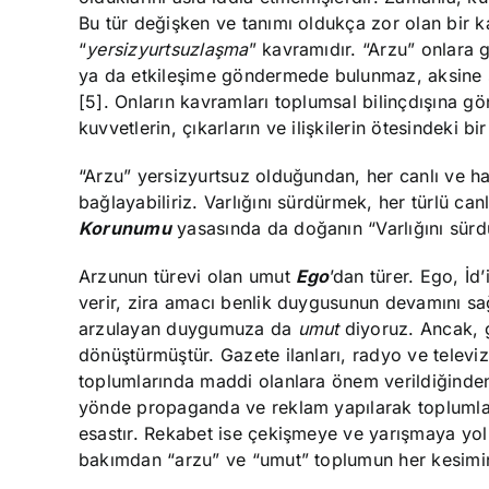
Bu tür değişken ve tanımı oldukça zor olan bir 
“
yersizyurtsuzlaşma
” kavramıdır. “Arzu” onlara 
ya da etkileşime göndermede bulunmaz, aksine saf
[5]. Onların kavramları toplumsal bilinçdışına g
kuvvetlerin, çıkarların ve ilişkilerin ötesindeki bi
“Arzu” yersizyurtsuz olduğundan, her canlı ve hat
bağlayabiliriz. Varlığını sürdürmek, her türlü can
Korunumu
yasasında da doğanın “Varlığını sürd
Arzunun türevi olan umut
Ego
’dan türer. Ego, İd
verir, zira amacı benlik duygusunun devamını sağ
arzulayan duygumuza da
umut
diyoruz. Ancak, 
dönüştürmüştür. Gazete ilanları, radyo ve telev
toplumlarında maddi olanlara önem verildiğinden, 
yönde propaganda ve reklam yapılarak toplumlar 
esastır. Rekabet ise çekişmeye ve yarışmaya yol 
bakımdan “arzu” ve “umut” toplumun her kesimi