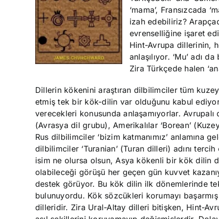
‘mama’, Fransızcada ‘m
izah edebiliriz? Arapç
evrenselliğine işaret ed
Hint-Avrupa dillerinin, 
anlaşılıyor. ‘Mu’ adı da
Zira Türkçede halen ‘ana
Dillerin kökenini araştıran dilbilimciler tüm kuze
etmiş tek bir kök-dilin var olduğunu kabul ediyor
verecekleri konusunda anlaşamıyorlar. Avrupalı di
(Avrasya dil grubu), Amerikalılar ‘Borean’ (Kuzey 
Rus dilbilimciler ‘bizim katmanımız’ anlamına ge
dilbilimciler ‘Turanian’ (Turan dilleri) adını terci
isim ne olursa olsun, Asya kökenli bir kök dilin 
olabileceği görüşü her geçen gün kuvvet kazan
destek görüyor. Bu kök dilin ilk dönemlerinde te
bulunuyordu. Kök sözcükleri korumayı başarmış o
dilleridir. Zira Ural-Altay dilleri bitişken, Hint-