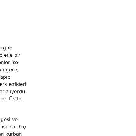
de göç
plerle bir
nler ise
arı geniş
yapıp
rk ettikleri
r alıyordu.
ler. Üstte,
lgesi ve
nsanlar hiç
san kurban