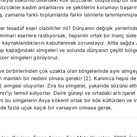
yısıyla bükümlü dillerdeki kök sözcükler oluşturulup bir b
 sözcükler kadim anlamlarını ve şekillerini korumayı başarmı
, zamanla farklı toplumlarda farklı isimlerle tanımlanmışla
rer tesadüf eseri olabilirler mi? Dünyanın değişik yerlerind
mimari eserlere rastlıyorsak, hepsinin ortak bir inanç sis
n kaynaklandıklarını kabullenmek zorundayız. Altta sağda 
ap kapağındaki simgeleri ve solunda dünyanın çeşitli bölg
zer simgeleri görüyoruz.
ve birbirlerinden çok uzakta olan bölgelerinde aynı simge
n mantıklı bir nedeni olması gerekir [2]. Kanımca hepsi d
) simgesi oluyorlar. Zira bu simgeler, yukarıda sözünü etti
rı”yı temsil ediyorlar. Daire güneşi ve ortadaki artı işaret
m bu simgelerin Asya kökenli ortak bir kök kültürden ve i
 de fazla uçuk kaçık bir varsayım olmasa gerek.