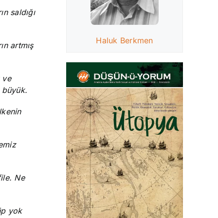
ın saldığı
Haluk Berkmen
ın artmış
k ve
k büyük.
lkenin
kemiz
ile. Ne
üp yok