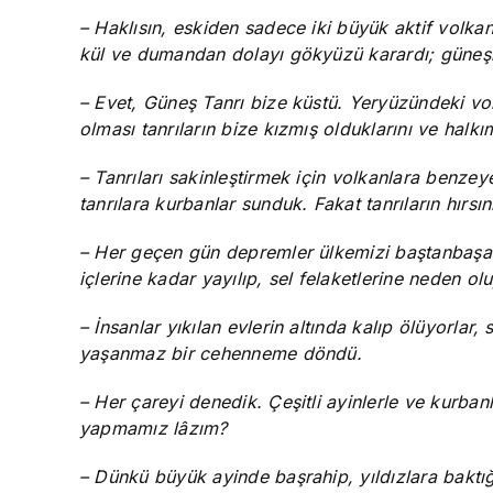
– Haklısın, eskiden sadece iki büyük aktif volka
kül ve dumandan dolayı gökyüzü karardı; güneşi
– Evet, Güneş Tanrı bize küstü. Yeryüzündeki vol
olması tanrıların bize kızmış olduklarını ve halkı
– Tanrıları sakinleştirmek için volkanlara benzey
tanrılara kurbanlar sunduk. Fakat tanrıların hır
– Her geçen gün depremler ülkemizi baştanbaşa sa
içlerine kadar yayılıp, sel felaketlerine neden olu
– İnsanlar yıkılan evlerin altında kalıp ölüyorlar
yaşanmaz bir cehenneme döndü.
– Her çareyi denedik. Çeşitli ayinlerle ve kurban
yapmamız lâzım?
– Dünkü büyük ayinde başrahip, yıldızlara baktı