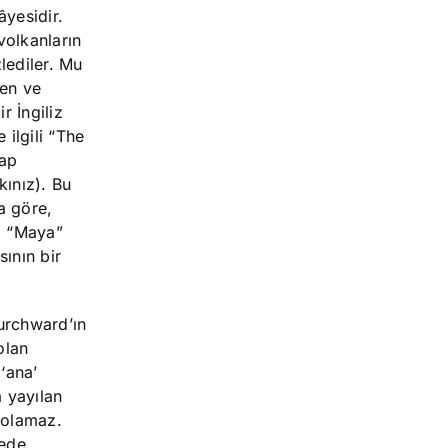
âyesidir.
volkanların
lediler. Mu
nen ve
r İngiliz
ilgili “The
tap
kınız). Bu
a göre,
i “Maya”
sının bir
hurchward’ın
olan
 ‘ana’
a yayılan
i olamaz.
cede