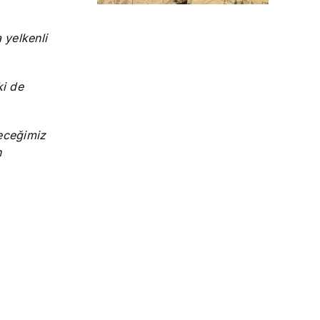
 yelkenli
ki de
leceğimiz
n