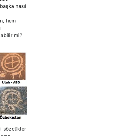
başka nasıl
in, hem
ı
abilir mi?
ki sözcükler