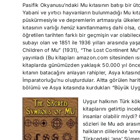
Pasifik Okyanusu’ndaki Mu kıtasının batışı bir 
Yabani ve yırtıcı hayvanların bulunmadığı Mu kıta
püskürmesiyle ve depremlerin artmasıyla ülkeler
kıtasının varlığı
henüz
kanıtlanmamış dahi olsa, dü
öğretilen tarihten farklı bir geçmişin var olabile
subayı olan ve 1851 ile 1936 yılları arasında ya
Children of Mu” (1931), “The Lost Continent Mu
yayınladı (Bu kitapları amazon.com sitesinden ı
kitaplarda günümüzden yaklaşık 50.000 yıl önce ‘
kıtanın batacağını anlayan rahipler, Asya kıtas
İmparatorluğu’nu oluşturdular. Altta görülen hari
bölümü ve Asya kıtasında kurdukları “Büyük Uyg
Uygur halkının Türk kök
kitaplarını getirtip inc
insanlar olabilir miydi?
sözleri ile Mu adı aras
halkların dillerinde ‘an
Türkçedeki ‘ana’ Sümerc