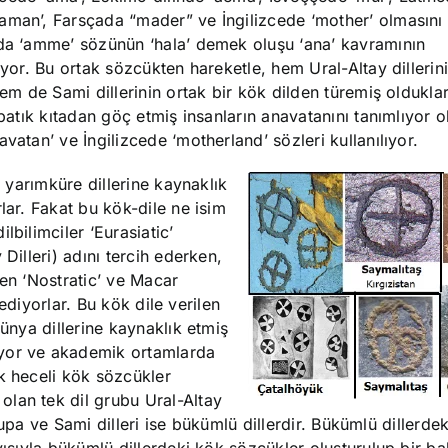
aman’, Farsçada “mader” ve İngilizcede ‘mother’ olmasını 
ada ‘amme’ sözünün ‘hala’ demek oluşu ‘ana’ kavramının
iyor. Bu ortak sözcükten hareketle, hem Ural-Altay dillerin
hem de Sami dillerinin ortak bir kök dilden türemiş olduklar
 batık kıtadan göç etmiş insanların anavatanını tanımlıyor ol
vatan’ ve İngilizcede ‘motherland’ sözleri kullanılıyor.
y yarımküre dillerine kaynaklık
lar. Fakat bu kök-dile ne isim
lbilimciler ‘Eurasiatic’
Dilleri) adını tercih ederken,
len ‘Nostratic’ ve Macar
h ediyorlar. Bu kök dile verilen
dünya dillerine kaynaklık etmiş
ıyor ve akademik ortamlarda
k heceli kök sözcükler
lan tek dil grubu Ural-Altay
Avrupa ve Sami dilleri ise bükümlü dillerdir. Bükümlü dillerde