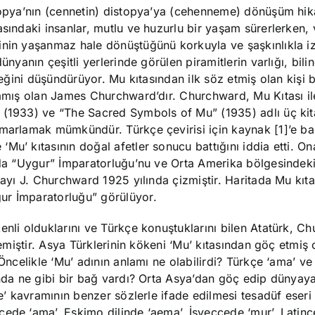
ütopya’nın (cennetin) distopya’ya (cehenneme) dönüşüm hik
sındaki insanlar, mutlu ve huzurlu bir yaşam sürerlerken, 
inin yaşanmaz hale dönüştüğünü korkuyla ve şaşkınlıkla iz
nyanın çeşitli yerlerinde görülen piramitlerin varlığı, bili
ceğini düşündürüyor. Mu kıtasından ilk söz etmiş olan kişi bi
şamış olan James Churchward’dır. Churchward, Mu Kıtası ile 
” (1933) ve “The Sacred Symbols of Mu” (1935) adlı üç ki
smarlamak mümkündür. Türkçe çevirisi için kaynak [1]’e ba
Mu’ kıtasının doğal afetler sonucu battığını iddia etti. On
ında “Uygur” İmparatorluğu’nu ve Orta Amerika bölgesindek
tayı J. Churchward 1925 yılında çizmiştir. Haritada Mu kıta
ur İmparatorluğu” görülüyor.
enli olduklarını ve Türkçe konuştuklarını bilen Atatürk, C
elemiştir. Asya Türklerinin kökeni ‘Mu’ kıtasından göç etmiş 
 Öncelikle ‘Mu’ adının anlamı ne olabilirdi? Türkçe ‘ama’ ve
ında ne gibi bir bağ vardı? Orta Asya’dan göç edip dünyay
ne’ kavramının benzer sözlerle ifade edilmesi tesadüf eser
ede ‘ama’, Eskimo dilinde ‘aema’, İsveççede ‘mur’, Latin