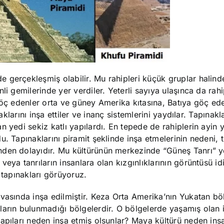
 gerçekleşmiş olabilir. Mu rahipleri küçük gruplar halin
i gemilerinde yer verdiler. Yeterli sayıya ulaşınca da rahi
göç edenler orta ve güney Amerika kıtasına, Batıya göç ede
aklarını inşa ettiler ve inanç sistemlerini yaydılar. Tapınakl
 yedi sekiz katlı yapılardı. En tepede de rahiplerin ayin 
. Tapınaklarını piramit şeklinde inşa etmelerinin nedeni, te
den dolayıdır. Mu kültürünün merkezinde “Güneş Tanrı” ye
ya tanrıların insanlara olan kızgınlıklarının görüntüsü idi
 tapınakları görüyoruz.
vasında inşa edilmiştir. Keza Orta Amerika’nın Yukatan bö
ların bulunmadığı bölgelerdir. O bölgelerde yaşamış olan i
yapıları neden inşa etmiş olsunlar? Maya kültürü neden in