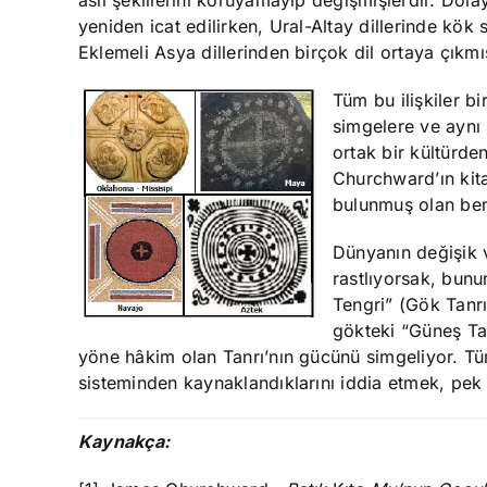
asıl şekillerini koruyamayıp değişmişlerdir. Dola
yeniden icat edilirken, Ural-Altay dillerinde kök
Eklemeli Asya dillerinden birçok dil ortaya çıkmış
Tüm bu ilişkiler bi
simgelere ve aynı 
ortak bir kültürde
Churchward’ın kit
bulunmuş olan ben
Dünyanın değişik 
rastlıyorsak, bunu
Tengri” (Gök Tanrı
gökteki “Güneş Tan
yöne hâkim olan Tanrı’nın gücünü simgeliyor. Tü
sisteminden kaynaklandıklarını iddia etmek, pek
Kaynakça: