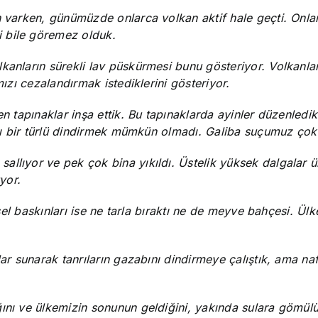
n varken, günümüzde onlarca volkan aktif hale geçti. Onlar
 bile göremez olduk.
kanların sürekli lav püskürmesi bunu gösteriyor. Volkanlar
mızı cezalandırmak istediklerini gösteriyor.
en tapınaklar inşa ettik. Bu tapınaklarda ayinler düzenledi
sını bir türlü dindirmek mümkün olmadı. Galiba suçumuz ço
llıyor ve pek çok bina yıkıldı. Üstelik yüksek dalgalar ü
yor.
, sel baskınları ise ne tarla bıraktı ne de meyve bahçesi. Ül
lar sunarak tanrıların gazabını dindirmeye çalıştık, ama naf
ğını ve ülkemizin sonunun geldiğini, yakında sulara gömül