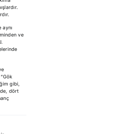
akıma
şlardır.
rdır.
e aynı
teminden ve
J.
elerinde
ye
e “Gök
ğim gibi,
 de, dört
nanç