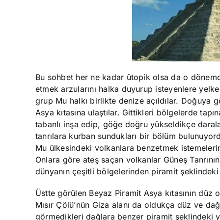
Bu sohbet her ne kadar ütopik olsa da o dönemde
etmek arzularını halka duyurup isteyenlere yelkenl
grup Mu halkı birlikte denize açıldılar. Doğuya 
Asya kıtasına ulaştılar. Gittikleri bölgelerde tapın
tabanlı inşa edip, göğe doğru yükseldikçe daralan
tanrılara kurban sundukları bir bölüm bulunuyordu
Mu ülkesindeki volkanlara benzetmek istemelerin
Onlara göre ateş saçan volkanlar Güneş Tanrının ve
dünyanın çeşitli bölgelerinden piramit şeklindeki
Üstte görülen Beyaz Piramit Asya kıtasının düz o
Mısır Çölü’nün Giza alanı da oldukça düz ve dağ
görmedikleri dağlara benzer piramit şeklindeki 