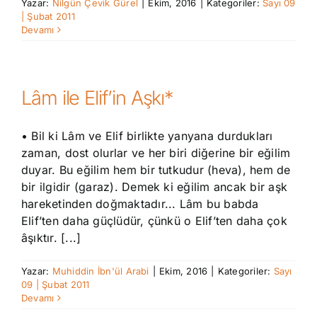
Yazar:
Nilgün Çevik Gürel
|
Ekim, 2016
|
Kategoriler:
Sayı 09
| Şubat 2011
Devamı
Lâm ile Elif’in Aşkı*
• Bil ki Lâm ve Elif birlikte yanyana durdukları
zaman, dost olurlar ve her biri diğerine bir eğilim
duyar. Bu eğilim hem bir tutkudur (heva), hem de
bir ilgidir (garaz). Demek ki eğilim ancak bir aşk
hareketinden doğmaktadır... Lâm bu babda
Elif’ten daha güçlüdür, çünkü o Elif’ten daha çok
âşıktır. [...]
Yazar:
Muhiddin İbn'ül Arabi
|
Ekim, 2016
|
Kategoriler:
Sayı
09 | Şubat 2011
Devamı