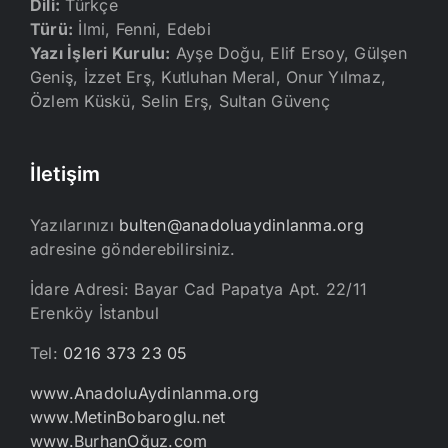
Dili:
Türkçe
Türü:
İlmi, Fenni, Edebi
Yazı İşleri Kurulu:
Ayşe Doğu, Elif Ersoy, Gülşen
Geniş, İzzet Erş, Kutluhan Meral, Onur Yılmaz,
Özlem Küskü, Selin Erş, Sultan Güvenç
İletişim
Yazılarınızı
bulten@anadoluaydinlanma.org
adresine gönderebilirsiniz.
İdare Adresi: Bayar Cad Papatya Apt. 22/11
Erenköy İstanbul
Tel:
0216 373 23 05
www.AnadoluAydinlanma.org
www.MetinBobaroglu.net
www.BurhanOğuz.com