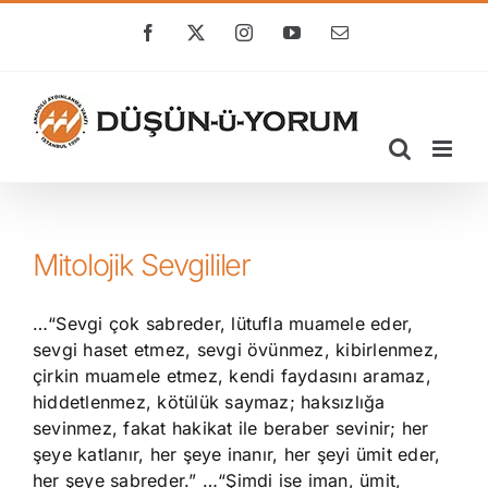
Skip
to
Facebook
X
Instagram
YouTube
E-
posta
content
Mitolojik Sevgililer
…“Sevgi çok sabreder, lütufla muamele eder,
sevgi haset etmez, sevgi övünmez, kibirlenmez,
çirkin muamele etmez, kendi faydasını aramaz,
hiddetlenmez, kötülük saymaz; haksızlığa
sevinmez, fakat hakikat ile beraber sevinir; her
şeye katlanır, her şeye inanır, her şeyi ümit eder,
her şeye sabreder.” …“Şimdi ise iman, ümit,