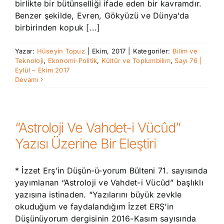
birlikte bir bütünselliği ifade eden bir kavramdır.
Benzer şekilde, Evren, Gökyüzü ve Dünya’da
birbirinden kopuk [...]
Yazar:
Hüseyin Topuz
|
Ekim, 2017
|
Kategoriler:
Bilim ve
Teknoloji
,
Ekonomi-Politik
,
Kültür ve Toplumbilim
,
Sayı 76 |
Eylül – Ekim 2017
Devamı
“Astroloji Ve Vahdet-i Vücûd”
Yazısı Üzerine Bir Eleştiri
* İzzet Erş’in Düşün-ü-yorum Bülteni 71. sayısında
yayımlanan “Astroloji ve Vahdet-i Vücûd” başlıklı
yazısına istinaden. “Yazılarını büyük zevkle
okuduğum ve faydalandığım İzzet ERŞ’in
Düşünüyorum dergisinin 2016-Kasım sayısında