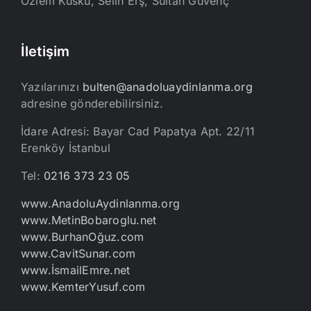
Özlem Küskü, Selin Erş, Sultan Güvenç
İletişim
Yazılarınızı
bulten@anadoluaydinlanma.org
adresine gönderebilirsiniz.
İdare Adresi: Bayar Cad Papatya Apt. 22/11
Erenköy İstanbul
Tel:
0216 373 23 05
www.AnadoluAydinlanma.org
www.MetinBobaroglu.net
www.BurhanOğuz.com
www.CavitSunar.com
www.İsmailEmre.net
www.KemterYusuf.com