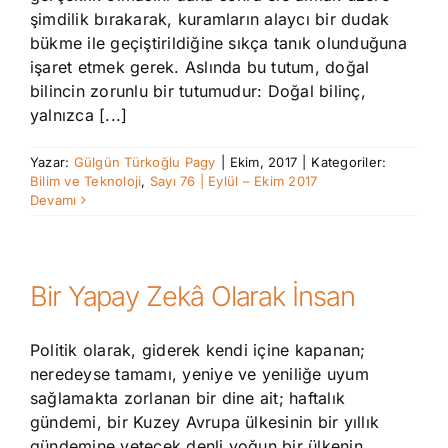
şimdilik bırakarak, kuramların alaycı bir dudak
bükme ile geçiştirildiğine sıkça tanık olunduğuna
işaret etmek gerek. Aslında bu tutum, doğal
bilincin zorunlu bir tutumudur: Doğal bilinç,
yalnızca [...]
Yazar:
Gülgün Türkoğlu Pagy
|
Ekim, 2017
|
Kategoriler:
Bilim ve Teknoloji
,
Sayı 76 | Eylül – Ekim 2017
Devamı
Bir Yapay Zekâ Olarak İnsan
Politik olarak, giderek kendi içine kapanan;
neredeyse tamamı, yeniye ve yeniliğe uyum
sağlamakta zorlanan bir dine ait; haftalık
gündemi, bir Kuzey Avrupa ülkesinin bir yıllık
gündemine yetecek denli yoğun bir ülkenin