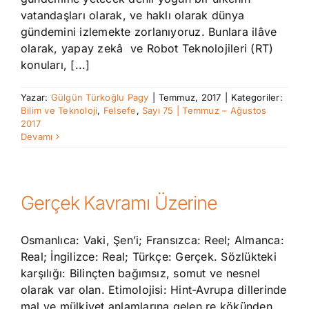
vatandaşları olarak, ve haklı olarak dünya
gündemini izlemekte zorlanıyoruz. Bunlara ilâve
olarak, yapay zekâ ve Robot Teknolojileri (RT)
konuları, [...]
Yazar:
Gülgün Türkoğlu Pagy
|
Temmuz, 2017
|
Kategoriler:
Bilim ve Teknoloji
,
Felsefe
,
Sayı 75 | Temmuz – Ağustos
2017
Devamı
Gerçek Kavramı Üzerine
Osmanlıca: Vaki, Şen’i; Fransızca: Reel; Almanca:
Real; İngilizce: Real; Türkçe: Gerçek. Sözlükteki
karşılığı: Bilinçten bağımsız, somut ve nesnel
olarak var olan. Etimolojisi: Hint-Avrupa dillerinde
mal ve mülkiyet anlamlarına gelen re kökünden