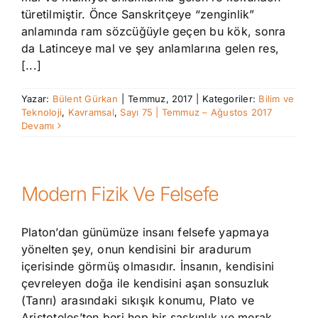
türetilmiştir. Önce Sanskritçeye “zenginlik”
anlamında ram sözcüğüyle geçen bu kök, sonra
da Latinceye mal ve şey anlamlarına gelen res,
[...]
Yazar:
Bülent Gürkan
|
Temmuz, 2017
|
Kategoriler:
Bilim ve
Teknoloji
,
Kavramsal
,
Sayı 75 | Temmuz – Ağustos 2017
Devamı
Modern Fizik Ve Felsefe
Platon’dan günümüze insanı felsefe yapmaya
yönelten şey, onun kendisini bir aradurum
içerisinde görmüş olmasıdır. İnsanın, kendisini
çevreleyen doğa ile kendisini aşan sonsuzluk
(Tanrı) arasındaki sıkışık konumu, Plato ve
Aristoteles’ten beri hep bir şaşkınlık ve merak