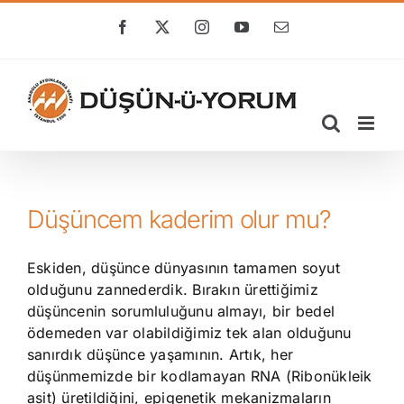
Skip
to
Facebook
X
Instagram
YouTube
E-
posta
content
Düşüncem kaderim olur mu?
Eskiden, düşünce dünyasının tamamen soyut
olduğunu zannederdik. Bırakın ürettiğimiz
düşüncenin sorumluluğunu almayı, bir bedel
ödemeden var olabildiğimiz tek alan olduğunu
sanırdık düşünce yaşamının. Artık, her
düşünmemizde bir kodlamayan RNA (Ribonükleik
asit) üretildiğini, epigenetik mekanizmaların