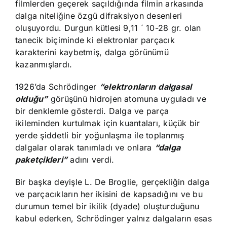
filmlerden geçerek saçıldığında filmin arkasında
dalga niteliğine özgü difraksiyon desenleri
oluşuyordu. Durgun kütlesi 9,11 ´ 10-28 gr. olan
tanecik biçiminde ki elektronlar parçacık
karakterini kaybetmiş, dalga görünümü
kazanmışlardı.
1926’da Schrödinger
“elektronların
dalgasal
olduğu”
görüşünü hidrojen atomuna uyguladı ve
bir denklemle gösterdi. Dalga ve parça
ikileminden kurtulmak için kuantaları, küçük bir
yerde şiddetli bir yoğunlaşma ile toplanmış
dalgalar olarak tanımladı ve onlara
“dalga
paketçikleri”
adını verdi.
Bir başka deyişle L. De Broglie, gerçekliğin dalga
ve parçacıkların her ikisini de kapsadığını ve bu
durumun temel bir ikilik (dyade) oluşturduğunu
kabul ederken, Schrödinger yalnız dalgaların esas