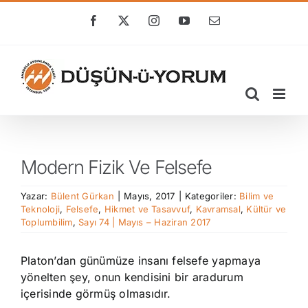
Skip
to
Facebook
X
Instagram
YouTube
E-
posta
content
Modern Fizik Ve Felsefe
Yazar:
Bülent Gürkan
|
Mayıs, 2017
|
Kategoriler:
Bilim ve
Teknoloji
,
Felsefe
,
Hikmet ve Tasavvuf
,
Kavramsal
,
Kültür ve
Toplumbilim
,
Sayı 74 | Mayıs – Haziran 2017
Platon’dan günümüze insanı felsefe yapmaya
yönelten şey, onun kendisini bir aradurum
içerisinde görmüş olmasıdır.