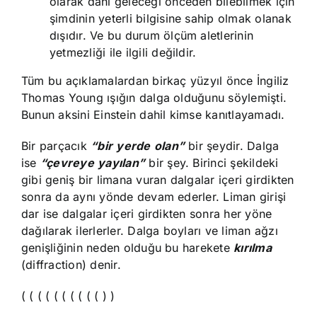
olarak dahi geleceği önceden bilebilmek için
şimdinin yeterli bilgisine sahip olmak olanak
dışıdır. Ve bu durum ölçüm aletlerinin
yetmezliği ile ilgili değildir.
Tüm bu açıklamalardan birkaç yüzyıl önce İngiliz
Thomas Young ışığın dalga olduğunu söylemişti.
Bunun aksini Einstein dahil kimse kanıtlayamadı.
Bir parçacık
“bir
yerde
olan”
bir şeydir. Dalga
ise
“çevreye
yayılan”
bir şey. Birinci şekildeki
gibi geniş bir limana vuran dalgalar içeri girdikten
sonra da aynı yönde devam ederler. Liman girişi
dar ise dalgalar içeri girdikten sonra her yöne
dağılarak ilerlerler. Dalga boyları ve liman ağzı
genişliğinin neden olduğu bu harekete
kırılma
(diffraction) denir.
( ( ( ( ( ( ( ( ( ( ) )