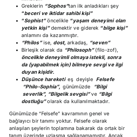
Greklerin
“Sophos”
tan ilk anladıkları şey
“
beceri
ve iktidar sahibi kişi”
“
Sophist”
öncelikle
“
yaşam
deneyimi
olan
yetkin
kişi”
demektir ve giderek
“
bilge
kişi”
anlamını da kazanmıştır.
“Philos”
ise,
dost,
arkadaş,
“seven”
Birleşik olarak da
“Philosoph”
(filo-zof),
öncelikle deneyimli olmaya istekli, sonra
da (yapabilmek için) bilmeye sevgi ve ilgi
duyan kişidir.
Düşünce hareketi
eş deyişle
Felsefe
“Philo-Sophia”,
günümüzde
“Bilgi
severlik”, “Bilgelik sevgisi”
ve
“Bilgi
dostluğu”
olarak da kullanılmaktadır.
Günümüzde “Felsefe” kavramının genel ve
bağlayıcı bir tanımı yoktur. Felsefe olarak
anlaşılan şeylerin toplamına bakarak da ortak bir
tanım üzerinde uzlaşma sağlanamamıştır. Ancak