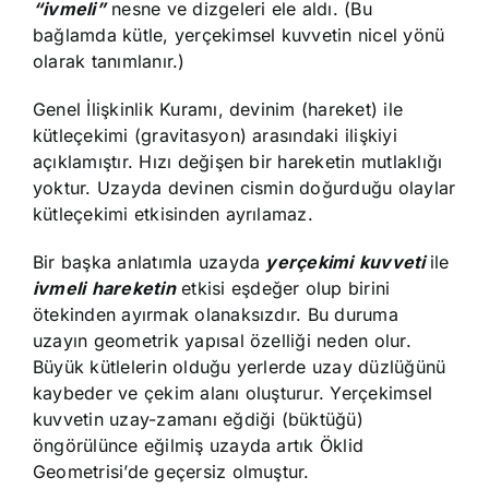
“ivmeli”
nesne ve dizgeleri ele aldı. (Bu
bağlamda kütle, yerçekimsel kuvvetin nicel yönü
olarak tanımlanır.)
Genel İlişkinlik Kuramı, devinim (hareket) ile
kütleçekimi (gravitasyon) arasındaki ilişkiyi
açıklamıştır. Hızı değişen bir hareketin mutlaklığı
yoktur. Uzayda devinen cismin doğurduğu olaylar
kütleçekimi etkisinden ayrılamaz.
Bir başka anlatımla uzayda
yerçekimi
kuvveti
ile
ivmeli
hareketin
etkisi eşdeğer olup birini
ötekinden ayırmak olanaksızdır. Bu duruma
uzayın geometrik yapısal özelliği neden olur.
Büyük kütlelerin olduğu yerlerde uzay düzlüğünü
kaybeder ve çekim alanı oluşturur. Yerçekimsel
kuvvetin uzay-zamanı eğdiği (büktüğü)
öngörülünce eğilmiş uzayda artık Öklid
Geometrisi’de geçersiz olmuştur.