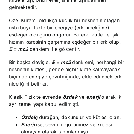
gelmektedir.
Özel Kuram, oldukça küçük bir nesnenin olağan
üstü büyüklükte bir enerjiye (erk niceliğine)
eşdeğer olduğunu öngörür. Bu erk, kütle ile ışık
hızının karesinin çarpımına eşdeğer bir erk olup,
E = mc2
denklemi ile gösterilir.
Bir başka deyişle,
E = mc2
denklemi, herhangi bir
nesnenin kütlesi, geride hiçbir kütle kalmayacak
biçimde enerjiye çevrildiğinde, elde edilecek erk
niceliğini belirler.
Klasik Fizik’te evrende
özdek
ve
enerji
olarak iki
ayrı temel yapı kabul edilmişti.
Özdek;
durağan, dokunulur ve kütlesi olan,
Enerji
ise
,
devimli, görünmez ve kütlesi
olmayan olarak tanımlanmıştı.