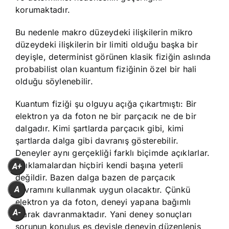
korumaktadır.
Bu nedenle makro düzeydeki ilişkilerin mikro
düzeydeki ilişkilerin bir limiti olduğu başka bir
deyişle, determinist görünen klasik fiziğin aslında
probabilist olan kuantum fiziğinin özel bir hali
olduğu söylenebilir.
Kuantum fiziği şu olguyu açığa çıkartmıştı: Bir
elektron ya da foton ne bir parçacık ne de bir
dalgadır. Kimi şartlarda parçacık gibi, kimi
şartlarda dalga gibi davranış gösterebilir.
Deneyler aynı gerçekliği farklı biçimde açıklarlar.
Açıklamalardan hiçbiri kendi başına yeterli
A+
değildir. Bazen dalga bazen de parçacık
kavramını kullanmak uygun olacaktır. Çünkü
A
elektron ya da foton, deneyi yapana bağımlı
A-
olarak davranmaktadır. Yani deney sonuçları
sorunun konuluş eş deyişle deneyin düzenleniş