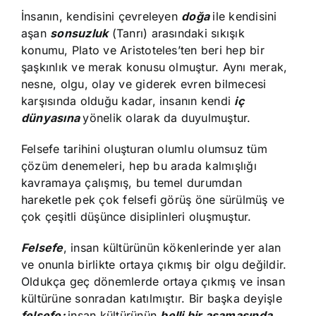
İnsanın, kendisini çevreleyen
doğa
ile kendisini
aşan
sonsuzluk
(Tanrı) arasındaki sıkışık
konumu, Plato ve Aristoteles’ten beri hep bir
şaşkınlık ve merak konusu olmuştur. Aynı merak,
nesne, olgu, olay ve giderek evren bilmecesi
karşısında olduğu kadar, insanın kendi
iç
dünyasına
yönelik olarak da duyulmuştur.
Felsefe tarihini oluşturan olumlu olumsuz tüm
çözüm denemeleri, hep bu arada kalmışlığı
kavramaya çalışmış, bu temel durumdan
hareketle pek çok felsefi görüş öne sürülmüş ve
çok çeşitli düşünce disiplinleri oluşmuştur.
Felsefe
, insan kültürünün kökenlerinde yer alan
ve onunla birlikte ortaya çıkmış bir olgu değildir.
Oldukça geç dönemlerde ortaya çıkmış ve insan
kültürüne sonradan katılmıştır. Bir başka deyişle
felsefe;
insan kültürünün
belli bir aşamasında
,