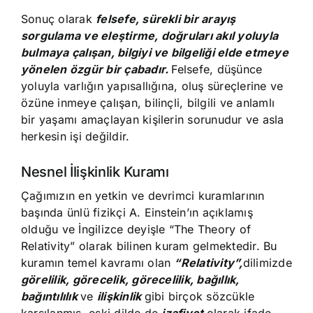
Sonuç olarak
felsefe, sürekli bir arayış
sorgulama ve eleştirme, doğruları akıl yoluyla
bulmaya çalışan, bilgiyi ve bilgeliği elde etmeye
yönelen özgür bir çabadır.
Felsefe, düşünce
yoluyla varlığın yapısallığına, oluş süreçlerine ve
özüne inmeye çalışan, bilinçli, bilgili ve anlamlı
bir yaşamı amaçlayan kişilerin sorunudur ve asla
herkesin işi değildir.
Nesnel İlişkinlik Kuramı
Çağımızın en yetkin ve devrimci kuramlarının
başında ünlü fizikçi A. Einstein’ın açıklamış
olduğu ve İngilizce deyişle “The Theory of
Relativity” olarak bilinen kuram gelmektedir. Bu
kuramın temel kavramı olan
“Relativity”,
dilimizde
görelilik, görecelik, görecelilik, bağıllık,
bağıntılılık
ve
ilişkinlik
gibi birçok sözcükle
karşılanmış, eski dilde de
izafiyet
olarak ifade