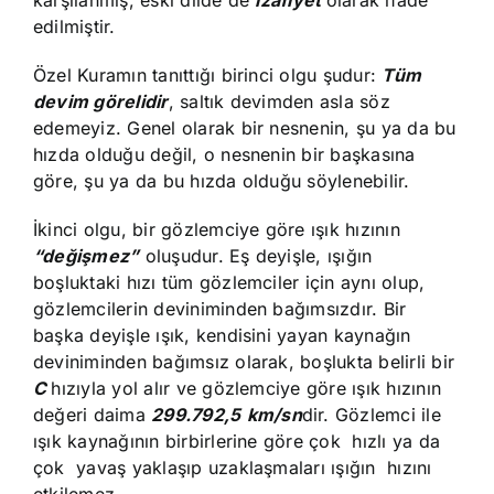
edilmiştir.
Özel Kuramın tanıttığı birinci olgu şudur:
Tüm
devim görelidir
, saltık devimden asla söz
edemeyiz. Genel olarak bir nesnenin, şu ya da bu
hızda olduğu değil, o nesnenin bir başkasına
göre, şu ya da bu hızda olduğu söylenebilir.
İkinci olgu, bir gözlemciye göre ışık hızının
“değişmez”
oluşudur. Eş deyişle, ışığın
boşluktaki hızı tüm gözlemciler için aynı olup,
gözlemcilerin deviniminden bağımsızdır. Bir
başka deyişle ışık, kendisini yayan kaynağın
deviniminden bağımsız olarak, boşlukta belirli bir
C
hızıyla yol alır ve gözlemciye göre ışık hızının
değeri daima
299.792,5
km/sn
dir. Gözlemci ile
ışık kaynağının birbirlerine göre çok hızlı ya da
çok yavaş yaklaşıp uzaklaşmaları ışığın hızını
etkilemez.