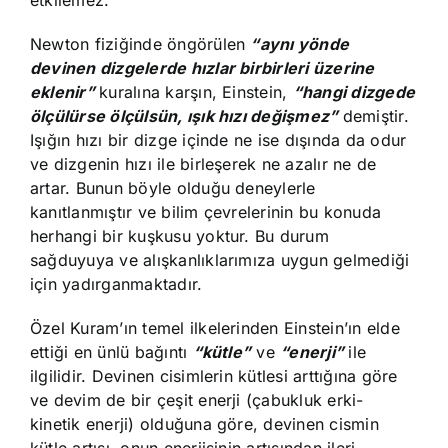
Newton fiziğinde öngörülen
“aynı yönde
devinen dizgelerde hızlar birbirleri üzerine
eklenir”
kuralına karşın, Einstein,
“hangi dizgede
ölçülürse ölçülsün, ışık hızı değişmez”
demiştir.
Işığın hızı bir dizge içinde ne ise dışında da odur
ve dizgenin hızı ile birleşerek ne azalır ne de
artar. Bunun böyle olduğu deneylerle
kanıtlanmıştır ve bilim çevrelerinin bu konuda
herhangi bir kuşkusu yoktur. Bu durum
sağduyuya ve alışkanlıklarımıza uygun gelmediği
için yadırganmaktadır.
Özel Kuram’ın temel ilkelerinden Einstein’ın elde
ettiği en ünlü bağıntı
“kütle”
ve
“enerji”
ile
ilgilidir. Devinen cisimlerin kütlesi arttığına göre
ve devim de bir çeşit enerji (çabukluk erki-
kinetik enerji) olduğuna göre, devinen cismin
kütle artışı, onun enerjisinin artışından ileri