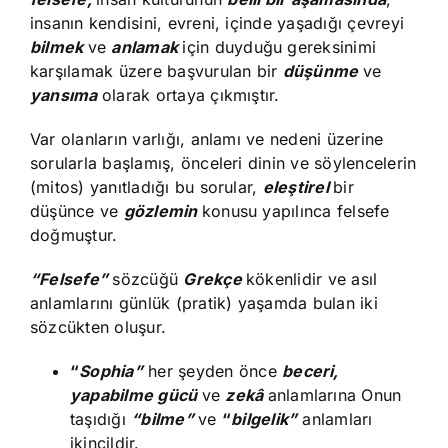
insanın kendisini, evreni, içinde yaşadığı çevreyi
bilmek
ve
anlamak
için duyduğu gereksinimi
karşılamak üzere başvurulan bir
düşünme
ve
yansıma
olarak ortaya çıkmıştır.
Var olanların varlığı, anlamı ve nedeni üzerine
sorularla başlamış, önceleri dinin ve söylencelerin
(mitos) yanıtladığı bu sorular,
eleştirel
bir
düşünce ve
gözlemin
konusu yapılınca felsefe
doğmuştur.
“Felsefe”
sözcüğü
Grekçe
kökenlidir ve asıl
anlamlarını günlük (pratik) yaşamda bulan iki
sözcükten oluşur.
“
Sophia”
her şeyden önce
beceri,
yapabilme gücü
ve
zekâ
anlamlarına Onun
taşıdığı
“bilme”
ve
“
bilgelik”
anlamları
ikincildir.