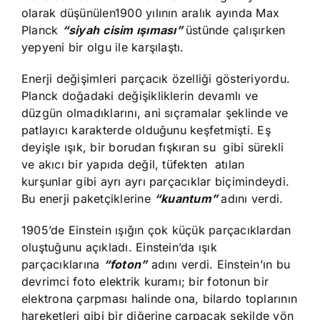
olarak düşünülen1900 yılının aralık ayında Max
Planck
“siyah
cisim ışıması”
üstünde çalışırken
yepyeni bir olgu ile karşılaştı.
Enerji değişimleri parçacık özelliği gösteriyordu.
Planck doğadaki değişikliklerin devamlı ve
düzgün olmadıklarını, ani sıçramalar şeklinde ve
patlayıcı karakterde olduğunu keşfetmişti. Eş
deyişle ışık, bir borudan fışkıran su gibi sürekli
ve akıcı bir yapıda değil, tüfekten atılan
kurşunlar gibi ayrı ayrı parçacıklar biçimindeydi.
Bu enerji paketçiklerine
“kuantum”
adını verdi.
1905’de Einstein ışığın çok küçük parçacıklardan
oluştuğunu açıkladı. Einstein’da ışık
parçacıklarına
“foton”
adını verdi. Einstein’ın bu
devrimci foto elektrik kuramı; bir fotonun bir
elektrona çarpması halinde ona, bilardo toplarının
hareketleri gibi bir diğerine çarpacak şekilde yön