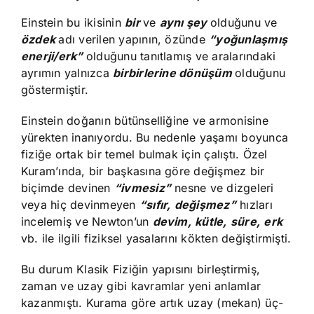
Einstein bu ikisinin
bir
ve
aynı şey
olduğunu ve
özdek
adı verilen yapının, özünde
“yoğunlaşmış
enerji/erk”
olduğunu tanıtlamış ve aralarındaki
ayrımın yalnızca
birbirlerine dönüşüm
olduğunu
göstermiştir.
Einstein doğanın bütünselliğine ve armonisine
yürekten inanıyordu. Bu nedenle yaşamı boyunca
fiziğe ortak bir temel bulmak için çalıştı. Özel
Kuram’ında, bir başkasına göre değişmez bir
biçimde devinen
“ivmesiz”
nesne ve dizgeleri
veya hiç devinmeyen
“sıfır,
değişmez”
hızları
incelemiş ve Newton’un
devim,
kütle,
süre,
erk
vb. ile ilgili fiziksel yasalarını kökten değiştirmişti.
Bu durum Klasik Fiziğin yapısını birleştirmiş,
zaman ve uzay gibi kavramlar yeni anlamlar
kazanmıştı. Kurama göre artık uzay (mekan) üç-