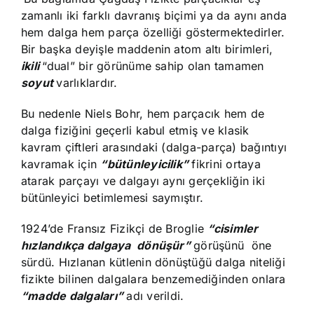
zamanlı iki farklı davranış biçimi ya da aynı anda
hem dalga hem parça özelliği göstermektedirler.
Bir başka deyişle maddenin atom altı birimleri,
ikili
“dual” bir görünüme sahip olan tamamen
soyut
varlıklardır.
Bu nedenle Niels Bohr, hem parçacık hem de
dalga fiziğini geçerli kabul etmiş ve klasik
kavram çiftleri arasındaki (dalga-parça) bağıntıyı
kavramak için
“bütünleyicilik”
fikrini ortaya
atarak parçayı ve dalgayı aynı gerçekliğin iki
bütünleyici betimlemesi saymıştır.
1924’de Fransız Fizikçi de Broglie
“cisimler
hızlandıkça dalgaya dönüşür”
görüşünü öne
sürdü. Hızlanan kütlenin dönüştüğü dalga niteliği
fizikte bilinen dalgalara benzemediğinden onlara
“madde
dalgaları”
adı verildi.